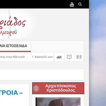
ΙΆ ΙΣΤΟΣΕΛΊΔΑ
Αγιασμός των πρώτων ολοκληρωμένων κελιών της Παλαιάς Ιεράς Μονής Παναγί
Αρχιεπίσκοπος
Χριστόδουλος
ΡΟΙΑ –