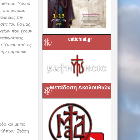
catichisi.gr
Μετάδοση Ακολουθιών