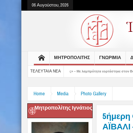
06 Αυγούστου, 2026
ΜΗΤΡΟΠΟΛΙΤΗΣ
ΓΝΩΡΙΜΙΑ
Δ
ΤΕΛΕΥΤΑΙΑ ΝΕΑ
ς έδειξε το μέλλον μας» – Με λαμπρότητα εορτάστηκε στον Βόλο η Μεταμόρφωση(vi
Home
Media
Photo Gallery
Μητροπολίτης Ιγνάτιος
5ήμερη
ΑΪΒΑΛΙ 