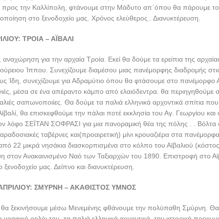
ΡΟΣ ΨΑΛΤΡΙΩΝ «ΑΙ ΑΔΟΥΣΑΙ»
ΓΙΑ ΤΟΝ ΑΚΑΘΙΣΤΟ ΥΜΝΟ ΣΤΗΝ Σ
ν «Αι Άδουσαι», που ίδρυσε και διευθύνει η Δομεστίκαινα Δρ. Σέβη Μα
αι από το 2013 και έχει ως έδρα του την πόλη του Βόλου (Ιερά Μητρόπ
ά από τιμητική πρόσκληση του σεβασμιωτάτου Μητροπολίτη Σμύρνης κ.
α μεταβεί στην ιστορική Σμύρνη για να τελέσει την Ιερά Ακολουθία του 
ωτεινής. Με αυτήν την αφορμή διοργανώνει προσκυνηματικό ταξίδι μνήμη
ρίδων. Θα διανύσουμε τα παράλια της Μ. Ασίας από το ιστορικό Τσανά
έχοντας μαζί μας ως ξεναγό τον κ. Αβραάμ Κωστίδη ο οποίος με τις γνώ
 σπουδαίων μνημείων, ιστορικών τόπων και ελληνικών πολιτισμικών στο
ημέρες μας ανεξίτηλα και αποτελούν τόπο αναφοράς και διεθνή σημεία επι
 συγκινητική στιγμή θα αποτελέσει η τέλεση της Ακολουθίας του Ακαθίστ
όλου.
Σε αυτό το ιδιαίτερο ταξίδι προσκαλούμε φίλους να μας τιμήσουν μ
Π Ρ Ο Γ Ρ Α Μ Μ Α Τ Α Ξ Ι Δ Ι Ο Υ