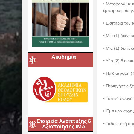
ΣΑΒΒΑΤΟ 4 ΑΠ
Μετά το πρωινό 
Ιωνίας. Θα επισ
μεγαλούπολη το
κόσμο για την λ
αναφέρεται στις
εκκλησίες της Α
Ακαδημία
εντυπωσιάσουν 
χώρο θα δούμε τ
Κέλσου, το θέατ
το ελληνικό χω
για να επισκεφθ
Σμύρνη. Δείπνο.
ΚΥΡΙΑΚΗ 5
ΑΠΡ
Μετά το πρωιν
Εταιρεία Ανάπτυξης &
οποία θα ψάλλε
Αξιοποίησης ΙΜΔ
Βαρθολομαίου. 