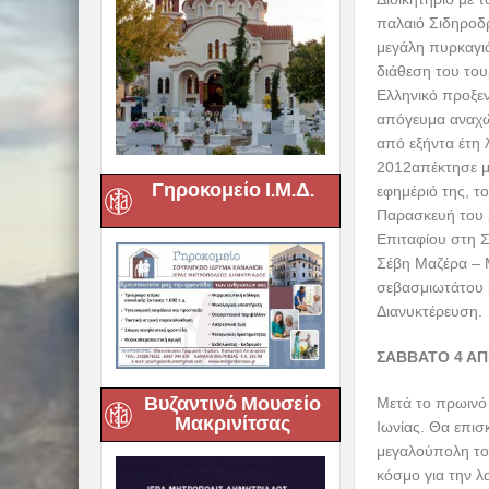
ΤΕΤΑΡΤΗ 1 ΑΠ
Αναχώρηση το με
απαραίτητες στ
στο κατάστημα 
κατευθυνόμαστε
Γηροκομείο Ι.Μ.Δ.
Τσανάκαλε. Τακτ
ΠΕΜΠΤΗ 2 ΑΠΡΙ
Μετά το πρωινό,
Αντίγραφο του Δ
πλαγιές του όρο
αλλοτινές Κυδων
σοκάκια με τις 
Βυζαντινό Μουσείο
και κοσμούν το 
Μακρινίτσας
καταλήξουμε στ
λιμανάκι με τις