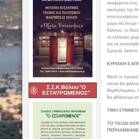
ένα σύμπλεγμα α
άτομο). Επίσκεψ
τακτοποίηση στο
ΠΑΡΑΣΚΕΥΗ 3 
Μετά το πρωινό
Διοικητήριο με τ
παλαιό Σιδηροδ
μεγάλη πυρκαγιά
διάθεση του του
Ελληνικό προξεν
απόγευμα αναχώρ
Σ.Σ.Κ.Βόλου “Ο
από εξήντα έτη
ΕΣΤΑΥΡΩΜΕΝΟΣ”
2012απέκτησε μ
εφημέριό της, τ
Παρασκευή του 
Επιταφίου στη Σ
Σέβη Μαζέρα – 
σεβασμιωτάτου 
Διανυκτέρευση.