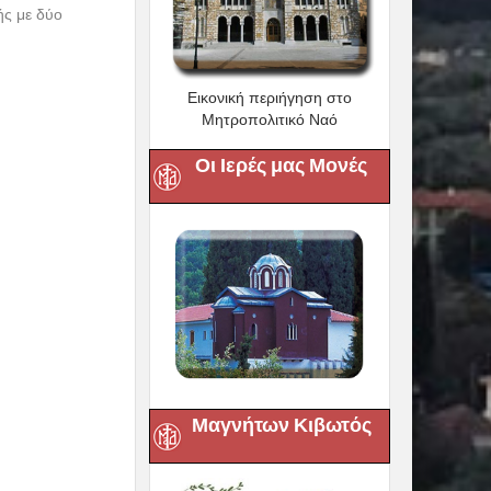
ιά της Αρχαίας
Εικονική περιήγηση στο
όνια μια
Μητροπολιτικό Ναό
 τον αρχαίο
εγάλη πόλη και
Οι Ιερές μας Μονές
από τις Επτά
σου θα μας
ρχαιολογικό
λιοθήκη του
 τον Κιρκιντζέ,
’. Συνεχίζουμε
φουμε στη
Μαγνήτων Κιβωτός
τουργία στην
μύρνης κ.κ.
ύντομες στάσεις