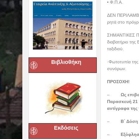
θα φθάσουμε στ
ΤΙΜΗ ΣΥΜΜΕΤΟ
ΤΟ ΤΑΞΙΔΙ ΔΙ
ΠΕΡΙΛΑΜΒΑΝΕΙ
• Μεταφορά με υ
έμπειρους οδηγο
Βιβλιοθήκη
• Εισιτήρια του 
• Μία (1) διανυ
• Μία (1) διαν
• Δύο (2) διανυ
• Ημιδιατροφή (
Εκδόσεις
• Περιηγήσεις-