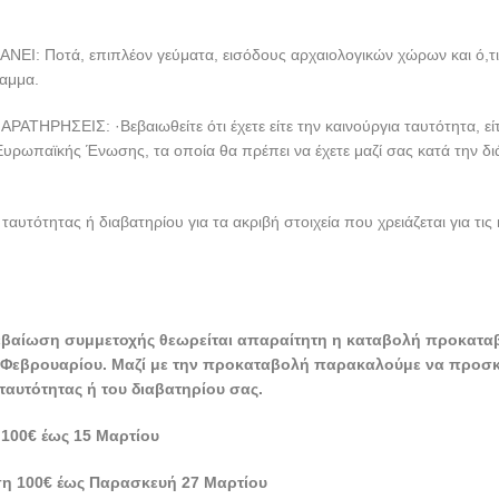
ον Βόλο τα ξημερώματα της Δευτέρας.
ΧΗΣ : 300€
ΟΡΓΑΝΏΝΕΙ ΚΑΙ ΕΠΙΜΕΛΕΊΤΑΙ ΤΟ ΤΑΞΙΔΙΩΤΙΚΟ ΓΡΑΦΕΙΟ
VISTRAVE
:
περυψωμένο κλιματιζόμενο λεωφορείο καθ’ όλη τη διάρκεια της εκδρομ
ύς .
ferryboat για Τσανακαλε μ’ επιστροφή
κτέρευση στο ξενοδοχείο PARION 5* στο
Τσανάκαλε
υκτέρευση στο ξενοδοχείο GRAND TEMIZEL 5* στο
Αϊβαλί
κτερεύσεις στην Σμύρνη στο ξενοδοχείο BLANCA 4* στη
Σμύρνη
4 πρωινά σε μπουφέ και 4 γεύματα)
ξεναγήσεις σύμφωνα με το πρόγραμμα