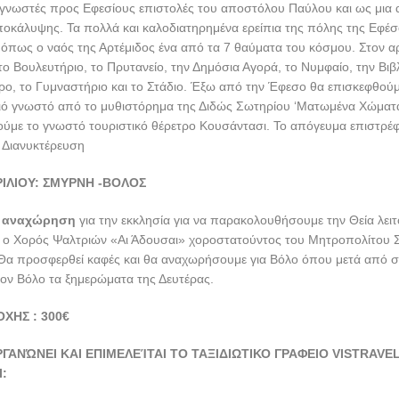
πό 22 μικρά νησάκια διασκορπισμένα στο κόλπο του Αϊβαλιού (κόστος
η στον Ανακαινισμένο Ναό των Ταξιαρχών του 1890. Επιστροφή στο Αϊ
 ξενοδοχείο μας. Δείπνο και διανυκτέρευση.
ΑΠΡΙΛΙΟΥ: ΣΜΥΡΝΗ – ΑΚΑΘΙΣΤΟΣ ΥΜΝΟΣ
 θα ξεκινήσουμε μέσω Μενεμένης φθάνουμε την πολύπαθη Σμύρνη. Θα
ο γραφικό ρολόι του, τα παλιά ελληνικά αρχοντικά, την ιστορική προκυμα
ρομικό σταθμό και τον Ιερό ναό του Αγίου Βουκόλου ο μόνος που διασ
 του 1922 και αναπαλαιώνεται από τις τουρκικές αρχές, προκειμένου να
ρισμού, ως ένα κοινωνικό και πολιτιστικό κέντρο. Στη συνέχεια θα επισ
είο . Τακτοποίηση στο ξενοδοχείο μας κι ελεύθερος χρόνος για ξεκούρ
ηση για την εκκλησία της Αγίας Φωτεινής Η μικρή εκκλησία της Αγίας
 λειτουργίας και υποδοχής προσκυνητών της Σμύρνης από ολόκληρο το
ε πρωτοβουλία του Οικουμενικού Πατριάρχη Βαρθολομαίου τον πρώτο 
ον μικρασιατικής καταγωγής και εκ Μυτιλήνης ορμώμενο, πατέρα Κύριλ
2014 έγινε για πρώτη φορά μετά τη Μικρασιατική Καταστροφή η περιφ
μύρνη. Σήμερα το απόγευμα ο Χορός Ψαλτριών «Αι Άδουσαι» με Δομεστ
Μάμαλη, θα ψάλλει την Ακολουθία του Ακαθίστου Ύμνου, χοροστατούντ
μητροπολίτου Σμύρνης κ.κ. Βαρθολομαίου. Επιστροφή στο ξενοδοχείο 