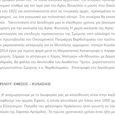
ΡΙΛΙΟΥ: ΒΟΛΟΣ – ΤΣΑΝΑΚΑΛΕ
σημέρι από το Δημαρχείο της πόλης μας. Ακολουθώντας την Εγνατία οδ
άσεις στην διαδρομή για καφέ και ξεκούραση φτάνουμε στα σύνορα τω
αφορολογήτων ειδών. Μετά τις απαραίτητες διατυπώσεις των συνόρων
 προς την Καλλίπολη, φτάνουμε στην Μάδυτο απ΄όπου θα πάρουμε το f
οποίηση στο ξενοδοχείο μας. Χρόνος ελεύθερος.. Διανυκτέρευση.
ΛΙΟΥ: ΤΡΟΙΑ – ΑΪΒΑΛΙ
 αναχώρηση για την αρχαία Τροία. Εκεί θα δούμε τα ερείπια της αρχαία
ούρειου Ίππου. Συνεχίζουμε διαμέσου μιας πανέμορφης διαδρομής στι
υς Ίδη, συνεχίζουμε για Αδραμύτιο όπου θα φτάσουμε στο πανέμορφο Αϊ
ιές, μέσα σε ένα απέραντο κάμπο από ελαιόδεντρα. θα περιηγηθούμε 
παλιές σαπωνοποιίες. Θα δούμε τα παλιά ελληνικά αρχοντικά σπίτια πο
Αϊβαλί, θα επισκεφθούμε την πάλαι ποτέ εκκλησία του Αγ. Γεωργίου και 
ον λόφο ΣΕΪΤΑΝ ΣΟΦΡΑΣΙ για μια πανοραμική θέα της πόλης . . Βόλτα 
 παραδοσιακές ταβέρνες και(προαιρετική) μίνι κρουαζιέρα στα πανέμορ