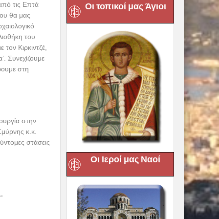
 15,00 €/
Οι τοπικοί μας Άγιοι
βαλί,
 δούμε το
ία της, τον
ώθηκε από τη
 τεθεί στη
κεφθούμε το
αση. Νωρίς το
 Φωτεινής μετά
ν κόσμο, το
τακτικό
Οι Ιεροί μας Ναοί
λο. Τη Μεγάλη
ορά του
ίκαινα την Δρ.
ος του
μας. Δείπνο.