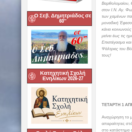
Ο Σεβ. Δημητριάδος σε
60″
Κατηχητική Σχολή
Ενηλίκων 2026-27