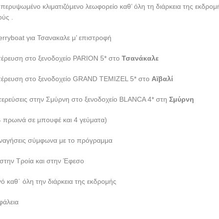
ΡΙΛΙΟΥ: ΕΦΕΣΟΣ – KUSADASI
,θ’ αναχωρήσουμε με το λεωφορείο μας με κατεύθυνση νότια στην καρδ
κεφθούμε την αρχαία Έφεσο, η οποία αποτέλεσε για πάνω από 1000 χρ
υ Ελληνισμού. Πατρίδα του φιλόσοφου Ηράκλειτου ήταν γνωστή σε όλο
ατρεία της Εφεσίας Αρτέμιδος. Τα πρώτα χριστιανικά χρόνια ήταν ήδη μ
 γνωστές προς Εφεσίους επιστολές του αποστόλου Παύλου και ως μια 
ποκάλυψης. Τα πολλά και καλοδιατηρημένα ερείπια της πόλης της Εφέ
όπως ο ναός της Αρτέμιδος ένα από τα 7 θαύματα του κόσμου. Στον α
ο Βουλευτήριο, το Πρυτανείο, την Δημόσια Αγορά, το Νυμφαίο, την Βιβ
ρο, το Γυμναστήριο και το Στάδιο. Έξω από την Έφεσο θα επισκεφθούμε
ριό γνωστό από το μυθιστόρημα της Διδώς Σωτηρίου ‘Ματωμένα Χώματα
ούμε το γνωστό τουριστικό θέρετρο Κουσάντασι. Το απόγευμα επιστρέ
 Διανυκτέρευση
ΙΛΙΟΥ: ΣΜΥΡΝΗ -ΒΟΛΟΣ
ό
αναχώρηση
για την εκκλησία για να παρακολουθήσουμε την Θεία λει
ι ο Χορός Ψαλτριών «Αι Άδουσαι» χοροστατούντος του Μητροπολίτου Σ
Θα προσφερθεί καφές και θα αναχωρήσουμε για Βόλο όπου μετά από σ