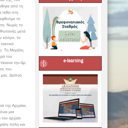
ό και με τις
ν Κήπων. Στάση
erryboat για
e-learning
ς πόλης και το
ς κατάφυτες
βαλί, τις
στα γραφικά
υ σώζονται ακόμη
στη συνέχεια θα
στο γραφικό
φα Μοσχονήσια,