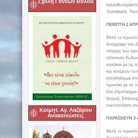
Σχολή Γονέων Βόλου
Ο ΧΟ
O
Χορός Ψαλτριώ
δραστηριοποιείτ
& Αλμυρού). Μετ
Βαρθολομαίου, θ
στον Ι.Ν. Αγ. Φ
των χαμένων πατ
μοναδική Έφεσο 
κάνει κοινωνούς
μείνει έως τις 
Επιστέγασμα και
Ψάλτριες του Β
τους!
Κοιμητ. Αγ. Λαζάρου
Ανακοινώσεις