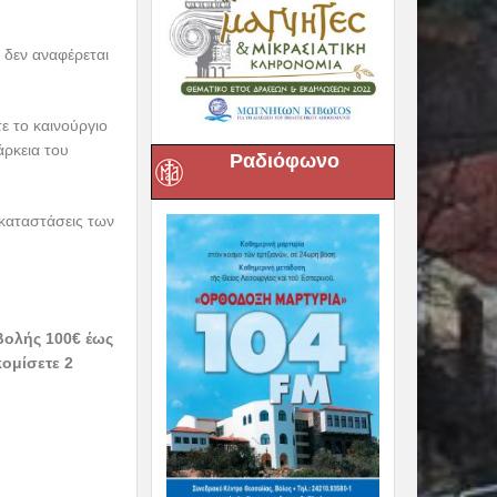
L
.
Ραδιόφωνο
ής με δύο