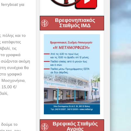
ΜΥΡΝΗ
Βρεφονηπιακός
Σταθμός ΙΜΔ
ζέρα – Μάμαλη,
ολη Δημητριάδος
κ.
Ακαθίστου Ύμνου
ς στα μνημεία
καλε έως την
σεις του θα μας
ιχείων που έχουν
σκεψιμότητας.
ου Ύμνου από τις
ε την παρουσία
Βρεφικός Σταθμός
Αγριάς