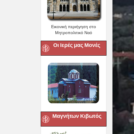
Εικονική περιήγηση στο
Μητροπολιτικό Ναό
Οι Ιερές μας Μονές
Μαγνήτων Κιβωτός