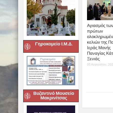
Αγιασμός τω
πρώτων
ολοκληρωμέ
κελιών της Π
Γηροκομείο Ι.Μ.Δ.
Ιεράς Μονής
Παναγίας Κά
Ξενιάς
05 Αυγούστου, 20
Βυζαντινό Μουσείο
Μακρινίτσας