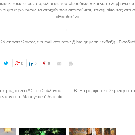
φείτε κι εσείς στους παραλήπτες του «Εισοδικού» και να το λαμβάνετε σ
 συμπληρώνοντας τα στοιχεία που απαιτούνται, επισημαίνοντας στα σχ
«Εισοδικόν»
ή
λά αποστέλλοντας ένα mail στο
news@imd.gr
με την ένδειξη «Εισοδικ
0
0
0
τη μας το νέο ΔΣ του Συλλόγου
Β΄ Επιμορφωτικό Σεμινάριο α
όντων από Μεσογειακή Αναιμία