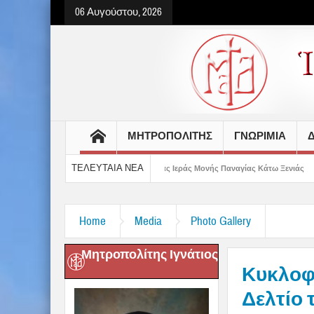
06 Αυγούστου, 2026
ΜΗΤΡΟΠΟΛΙΤΗΣ
ΓΝΩΡΙΜΙΑ
Δ
ΤΕΛΕΥΤΑΙΑ ΝΕΑ
ων κελιών της Παλαιάς Ιεράς Μονής Παναγίας Κάτω Ξενιάς
Δημητριάδος Ιγν
Home
Media
Photo Gallery
Μητροπολίτης Ιγνάτιος
Κυκλοφ
Δελτίο 