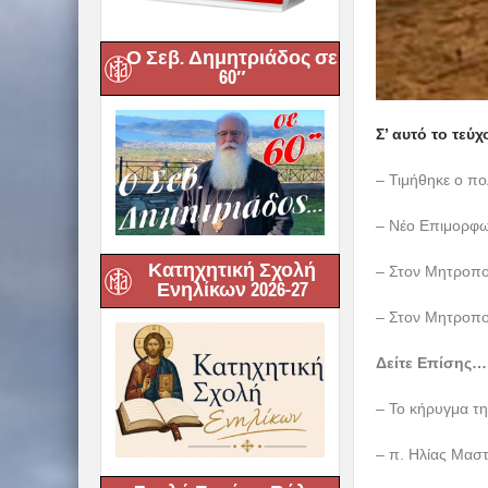
Ο Σεβ. Δημητριάδος σε
60″
Σ’ αυτό το τεύχ
– Τιμήθηκε ο π
– Νέο Επιμορφωτ
Κατηχητική Σχολή
– Στον Μητροπο
Ενηλίκων 2026-27
– Στον Μητροπο
Δείτε Επίσης…
– Το κήρυγμα τ
– π. Ηλίας Μασ