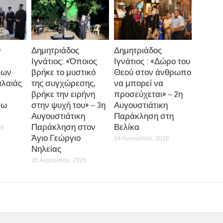
ν
Δημητριάδος
Δημητριάδος
Ιγνάτιος: «Όποιος
Ιγνάτιος : «Δώρο του
νων
βρήκε το μυστικό
Θεού στον άνθρωπο
αλαιάς
της συγχώρεσης,
να μπορεί να
βρήκε την ειρήνη
προσεύχεται» – 2η
τω
στην ψυχή του» – 3η
Αυγουστιάτικη
Αυγουστιάτικη
Παράκληση στη
Παράκληση στον
Βελίκα
26
Άγιο Γεώργιο
04 Αυγούστου, 2026
Νηλείας
05 Αυγούστου, 2026