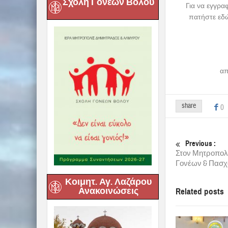
Σχολή Γονέων Βόλου
Για να εγγρα
πατήστε εδώ
απ
share
0
Previous :
Στον Μητροπολί
Γονέων & Πασχ
Κοιμητ. Αγ. Λαζάρου
Ανακοινώσεις
Related posts