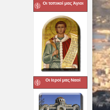
Οι τοπικοί μας Άγιοι
Οι Ιεροί μας Ναοί