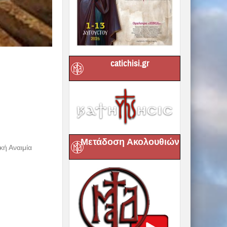
catichisi.gr
Μετάδοση Ακολουθιών
κή Αναιμία