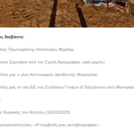
ος διαβάστε:
ολιός Πρωτοψάλτης Απόστολος Μιχάλης
ικό Σεμινάριο από την Σχολή Αγιογραφίας «Διά χειρός»
λίτη μας ο νέος Αστυνομικός Διευθυντής Μαγνησίας
λίτη μας το νέο Δ/Σ του Συλλόγου Γονέων & Πασχόντων από Μεσογεια
.
ης Κυριακής του Ασώτου (16/02/2020)
τρογιαννόπουλος: «Η συμβολή μιας αυτοβιογραφίας»