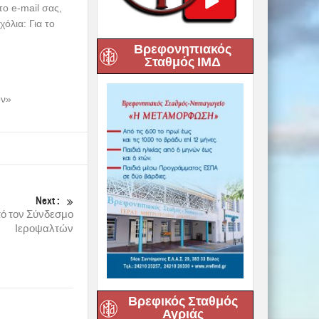
το e-mail σας,
όλια: Για το
Βρεφονηπιακός
Σταθμός ΙΜΔ
όν»
Next :
πό τον Σύνδεσμο
Ιεροψαλτών
Βρεφικός Σταθμός
Αγριάς