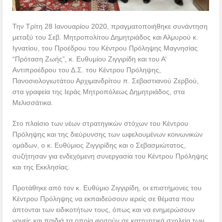
Την Τρίτη 28 Ιανουαρίου 2020, πραγματοποιήθηκε συνάντηση
μεταξύ του Σεβ. Μητροπολίτου Δημητριάδος και Αλμυρού κ.
Ιγνατίου, του Προέδρου του Κέντρου Πρόληψης Μαγνησίας
“Πρόταση Ζωής”, κ. Ευθυμίου Ζιγγιρίδη και του Α’
Αντιπροέδρου του Δ.Σ. του Κέντρου Πρόληψης,
Πανοσιολογιωτάτου Αρχιμανδρίτου π. Σεβαστιανού Ζερβού,
στα γραφεία της Ιεράς Μητροπόλεως Δημητριάδος, στα
Μελισσάτικα.
Στο πλαίσιο των νέων στρατηγικών στόχων του Κέντρου
Πρόληψης και της διεύρυνσης των ωφελουμένων κοινωνικών
ομάδων, ο κ. Ευθύμιος Ζιγγιρίδης και ο Σεβασμιώτατος,
συζήτησαν για ενδεχόμενη συνεργασία του Κέντρου Πρόληψης
και της Εκκλησίας.
Προτάθηκε από τον κ. Ευθύμιο Ζιγγιρίδη, οι επιστήμονες του
Κέντρου Πρόληψης να εκπαιδεύσουν ιερείς σε θέματα που
άπτονται των ειδικοτήτων τους, όπως και να ενημερώσουν
γονείς και παιδιά τα οποία φοιτούν σε κατηχητικά σχολεία των