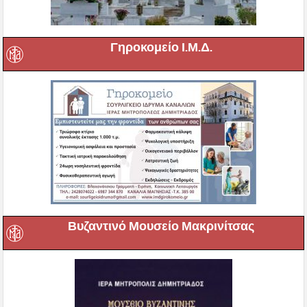
Γηροκομείο Ι.Μ.Δ.
Βυζαντινό Μουσείο Μακρινίτσας