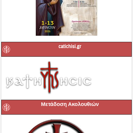
catichisi.gr
Μετάδοση Ακολουθιών