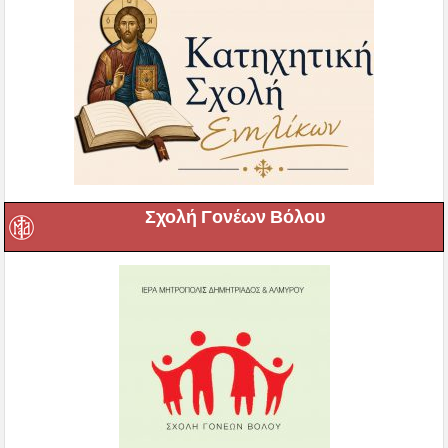
Σχολή Γονέων Βόλου