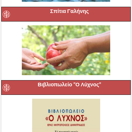
Σπίτια Γαλήνης
Βιβλιοπωλείο ”Ο Λύχνος”