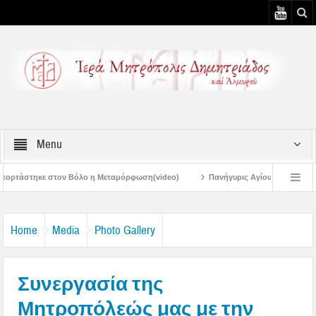
Menu
η Μεταμόρφωση(video)
Πανήγυρις Αγίου Καλλινίκου Μητροπολίτου Εδέσσης σ
Πανηγύρεις Μεταμορφώσεως – 4η Αυγουστιάτικη Παράκληση στην Μεταμόρφω
Home
Media
Photo Gallery
Συνεργασία της
Μητροπόλεώς μας με την