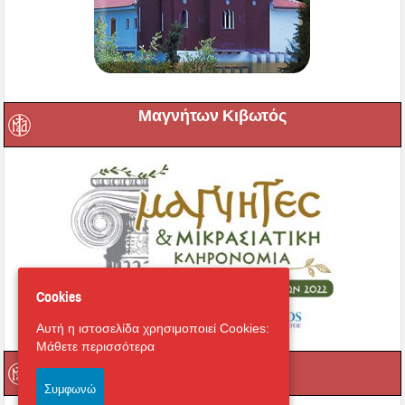
Μαγνήτων Κιβωτός
Cookies
Αυτή η ιστοσελίδα χρησιμοποιεί Cookies:
Μάθετε περισσότερα
Ραδιόφωνο
Συμφωνώ