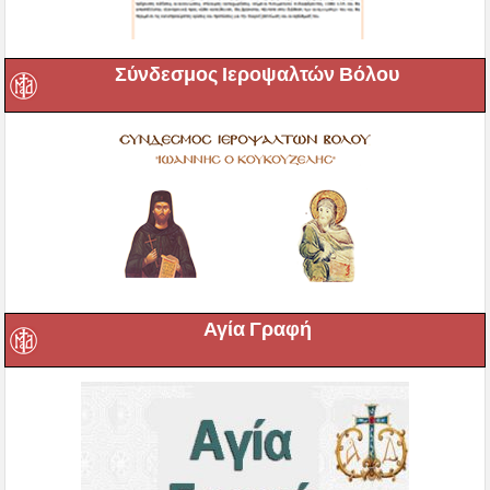
Σύνδεσμος Ιεροψαλτών Βόλου
Αγία Γραφή