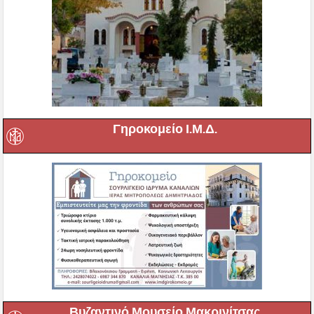
Γηροκομείο Ι.Μ.Δ.
Βυζαντινό Μουσείο Μακρινίτσας