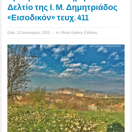
Δελτίο της Ι. Μ. Δημητριάδος
«Εισοδικόν» τευχ. 411
Date:
22 Ιανουαρίου, 2020
in:
Photo Gallery
,
Ειδήσεις