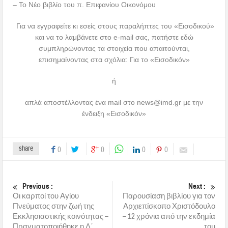
– Το Νέο βιβλίο του π. Επιφανίου Οικονόμου
Για να εγγραφείτε κι εσείς στους παραλήπτες του «Εισοδικού»
και να το λαμβάνετε στο e-mail σας, πατήστε εδώ
συμπληρώνοντας τα στοιχεία που απαιτούνται,
επισημαίνοντας στα σχόλια: Για το «Εισοδικόν»
ή
απλά αποστέλλοντας ένα mail στο
news@imd.gr
με την
ένδειξη «Εισοδικόν»
share
0
0
0
0
Previous :
Next :
Οι καρποί του Αγίου
Παρουσίαση βιβλίου για τον
Πνεύματος στην ζωή της
Αρχιεπίσκοπο Χριστόδουλο
Εκκλησιαστικής κοινότητας –
– 12 χρόνια από την εκδημία
Πραγματοποιήθηκε η Δ΄
του