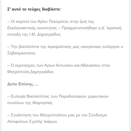
Σ’ αυτό το τεύχος διαβάστε:
– Οι καρποί του Αγίου Πνεύματος στην ζωή της
Εκκλησιαστικής κοινότητας – Πραγματοποιήθηκε η Δ΄ Ιερατική
σύναξη της Ι.Μ. Δημητριάδος
– Την βασιλόπιτα της Ιεροψαλτικής μας οικογένειας ευλόγησε ο
Σεβασμιώτατος
– Ο εορτασμός των Αγίων Αντωνίου και Αθανασίου στην
Μητρόπολη Δημητριάδος
Δείτε Επίσης….
– Ευλογία Βασιλόπιτας των Παραδοσιακών χορευτικών
συνόλων της Μαγνησίας
– Συνάντηση του Μητροπολίτου μας με τον Σύνδεσμο
Αποφοίτων Σχολής Ικάρων