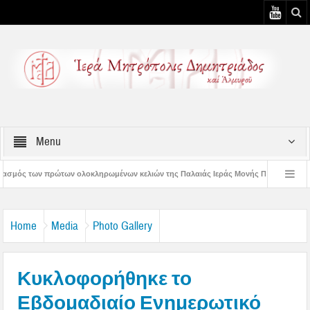
Menu
ηρωμένων κελιών της Παλαιάς Ιεράς Μονής Παναγίας Κάτω Ξενιάς
Δημητριά
ημητριάδος Ιγνάτιος: «Ας βάλουμε την Παναγία οδηγό στη ζωή μας» – 1η Αυγουστιά
Home
Media
Photo Gallery
Κυκλοφορήθηκε το
Εβδομαδιαίο Ενημερωτικό