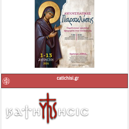
catichisi.gr