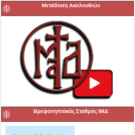
Μετάδοση Ακολουθιών
Βρεφονηπιακός Σταθμός ΙΜΔ