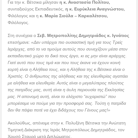
Για την κ. Βέτσικα μίλησαν
η κ. Αναστασία Πολίτου,
συνταξιούχος Εκπαιδευτικός,
η κ. Ευρύκλεια Αναγνώστου,
Φιλόλογος και η
κ. Μαρία Σιούλα – Καρκαλέτσου,
Φιλόλογος.
Στη συνέχεια ο
Σεβ. Μητροπολίτης Δημητριάδος κ. Ιγνάτιος
επεσήμανε:
«Δεν υπάρχει πιο ουσιαστική τιμή για τους Τρείς
Ιεράρχες, από το να τιμούμε αυτούς που συνεχίζουν μέσα στον
εκπαιδευτικό χώρο το δικό τους έργο, κι ας μην είναι ιεράρχες.
Γιατί αυτό που τους τιμά και που τους έκανε να έχουν κοινή
εορτή είναι η Αλήθεια τους, και η Αλήθεια της κ.Βέτσικα είναι ο
Χριστός. Ο άνθρωπος της αλήθειας και της ελευθερίας αγαπάει
με αλήθεια και ελευθερία. Αυτός είναι ο μεγαλύτερος πλούτος
της πατρίδος μας, αυτή είναι η άυλη περιουσία της Εκκλησίας
μας. Η απονομή αυτή, είναι το ελάχιστο “ευχαριστώ” που
μπορέσαμε να πούμε για την προσφορά σας. Τούτη η πατρίδα
δεν θα πάψει ποτέ να έχει διδάχους του Γένους μας!»
Ακολούθως, απένειμε στην κ. Πολυξένη Βέτσικα την Ανώτατη
Τιμητική Διάκριση της Ιεράς Μητροπόλεως Δημητριάδος, τον
Χρυσό Σταυρό μετά Διπλώματος.