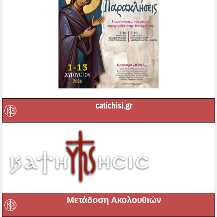
catichisi.gr
Μετάδοση Ακολουθιών