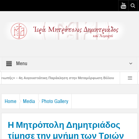
Menu
υστιάτικη Παράκληση στην Μεταμόρφωση Βόλου
Επίσκεψη του Δ/ντού της Β/θμ
3η Αυγουστιάτικη Παράκληση στον Άγιο Γεώργιο Νηλείας
Δημητριάδος Ιγνάτι
Home
Media
Photo Gallery
Η Μητρόπολη Δημητριάδος
τίμησε την μνήμη των Τριών