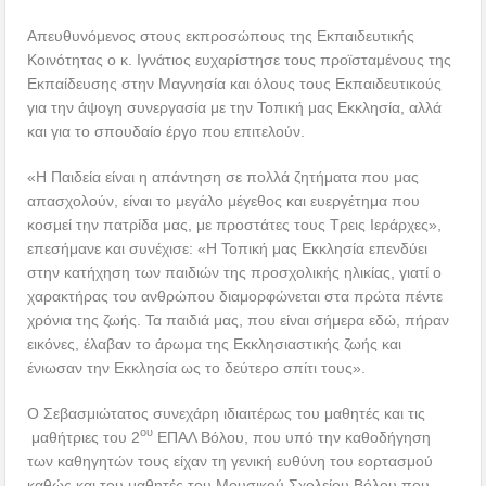
Απευθυνόμενος στους εκπροσώπους της Εκπαιδευτικής
Κοινότητας ο κ. Ιγνάτιος ευχαρίστησε τους προϊσταμένους της
Εκπαίδευσης στην Μαγνησία και όλους τους Εκπαιδευτικούς
για την άψογη συνεργασία με την Τοπική μας Εκκλησία, αλλά
και για το σπουδαίο έργο που επιτελούν.
«Η Παιδεία είναι η απάντηση σε πολλά ζητήματα που μας
απασχολούν, είναι το μεγάλο μέγεθος και ευεργέτημα που
κοσμεί την πατρίδα μας, με προστάτες τους Τρεις Ιεράρχες»,
επεσήμανε και συνέχισε: «Η Τοπική μας Εκκλησία επενδύει
στην κατήχηση των παιδιών της προσχολικής ηλικίας, γιατί ο
χαρακτήρας του ανθρώπου διαμορφώνεται στα πρώτα πέντε
χρόνια της ζωής. Τα παιδιά μας, που είναι σήμερα εδώ, πήραν
εικόνες, έλαβαν το άρωμα της Εκκλησιαστικής ζωής και
ένιωσαν την Εκκλησία ως το δεύτερο σπίτι τους».
Ο Σεβασμιώτατος συνεχάρη ιδιαιτέρως του μαθητές και τις
ου
μαθήτριες του 2
ΕΠΑΛ Βόλου, που υπό την καθοδήγηση
των καθηγητών τους είχαν τη γενική ευθύνη του εορτασμού
καθώς και του μαθητές του Μουσικού Σχολείου Βόλου που