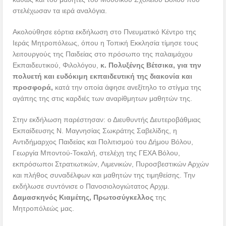
στελέχωσαν τα ιερά αναλόγια.
Ακολούθησε εόρτια εκδήλωση στο Πνευματικό Κέντρο της
Ιεράς Μητροπόλεως, όπου η Τοπική Εκκλησία τίμησε τους
λειτουργούς της Παιδείας στο πρόσωπο της παλαιμάχου
Εκπαιδευτικού, Φιλολόγου,
κ. Πολυξένης Βέτσικα, για την
πολυετή και ευδόκιμη εκπαιδευτική της διακονία και
προσφορά,
κατά την οποία άφησε ανεξίτηλο το στίγμα της
αγάπης της στις καρδιές των αναρίθμητων μαθητών της.
Στην εκδήλωση παρέστησαν: ο Διευθυντής Δευτεροβάθμιας
Εκπαίδευσης Ν. Μαγνησίας Σωκράτης Σαβελίδης, η
Αντιδήμαρχος Παιδείας και Πολιτισμού του Δήμου Βόλου,
Γεωργία Μποντού-Τοκαλή, στελέχη της ΓΕΧΑ Βόλου,
εκπρόσωποι Στρατιωτικών, Λιμενικών, Πυροσβεστικών Αρχών
και πλήθος συναδέλφων και μαθητών της τιμηθείσης. Την
εκδήλωσε συντόνισε ο Πανοσιολογιώτατος Αρχιμ.
Δαμασκηνός Κιαμέτης, Πρωτοσύγκελλος
της
Μητροπόλεώς μας.