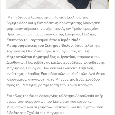
Με τη δέουσα λαμπρότητα η Τοπική Εκκλησία της
Δημητριάδος και η Εκπαιδευτική Κοινότητα της Μαγνησίας
γιόρτασαν σήμερα την μνήμη των Αγίων Τριών Ιεραρχών,
Προστατών των Γραμμάτων και της Ελληνικής Παιδείας.
Επίκεντρο του εορτασμού ήταν
ο Ιερός Ναός
Μεταμορφώσεως του Σωτήρος Βόλου,
όπου τελέστηκε
Αρχιερατική Θεία Λειτουργία, ιερουργούντος του
Σεβ.
Μητροπολίτου Δημητριάδος κ. Ιγνατίου,
παρουσία των
Διευθυντών Πρωτοβάθμιας και Δευτεροβάθμιας Εκπαίδευσης
Μαγνησίας, Γεωργίου Πολύζου και Σωκράτη Σαβελίδη,
αντίστοιχα, πλειάδος Εκπαιδευτικών και Μαθητών. Αντί Θείου
Κηρύγματος, αναγνώστηκε το Μήνυμα της Ιεράς Συνόδου
προς του Μαθητές για την εορτή των Τριών Ιεραρχών.
Στο τέλος της Θείας Λειτουργίας τελέστηκε Αρτοκλασία υπέρ
υγείας των παραγόντων του Εκπαιδευτικού έργου και
Μνημόσυνο των αειμνήστων Δασκάλων και Καθηγητών που
δίδαξαν στα Σχολεία της Μαγνησίας.