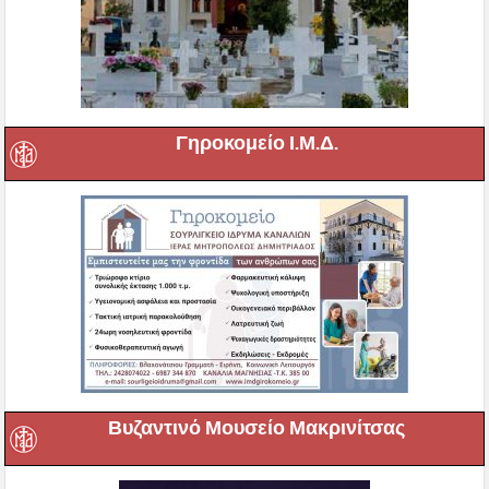
Γηροκομείο Ι.Μ.Δ.
Βυζαντινό Μουσείο Μακρινίτσας