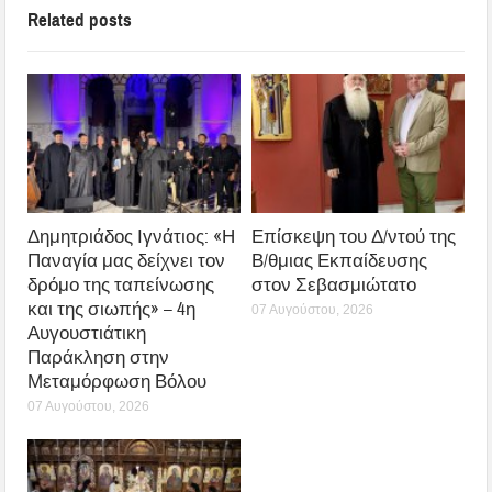
Related posts
Δημητριάδος Ιγνάτιος: «Η
Επίσκεψη του Δ/ντού της
Παναγία μας δείχνει τον
Β/θμιας Εκπαίδευσης
δρόμο της ταπείνωσης
στον Σεβασμιώτατο
και της σιωπής» – 4η
07 Αυγούστου, 2026
Αυγουστιάτικη
Παράκληση στην
Μεταμόρφωση Βόλου
07 Αυγούστου, 2026