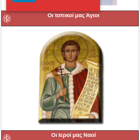
Οι τοπικοί μας Άγιοι
Οι Ιεροί μας Ναοί