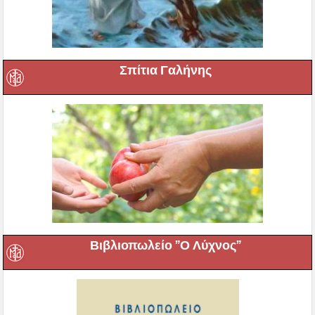
Σπίτια Γαλήνης
Βιβλιοπωλείο ”Ο Λύχνος”