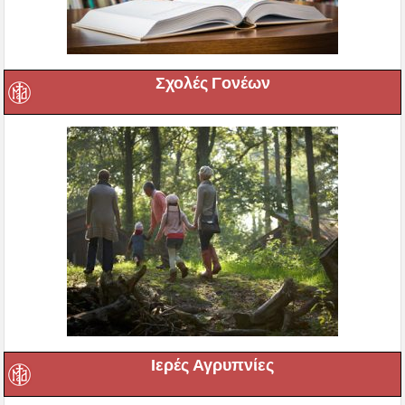
Σχολές Γονέων
Ιερές Αγρυπνίες