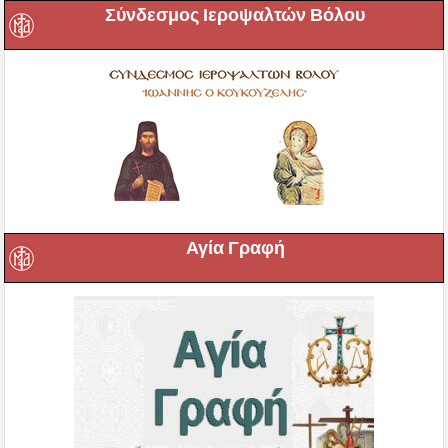
Σύνδεσμος Ιεροψαλτών Βόλου
Αγία Γραφή