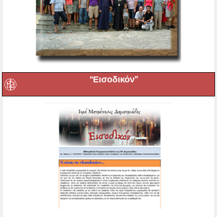
“Εισοδικόν”