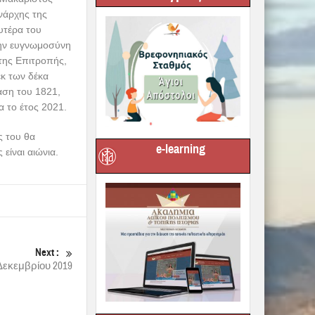
ενάρχης της
υτέρα του
 την ευγνωμοσύνη
 της Επιτροπής,
εκ των δέκα
αση του 1821,
 το έτος 2021.
ς του θα
e-learning
είναι αιώνια.
Next :
εκεμβρίου 2019