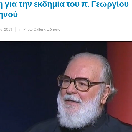
για την εκδημία του π. Γεωργίου
ηνού
ου, 2019
in:
Photo Gallery
,
Ειδήσεις