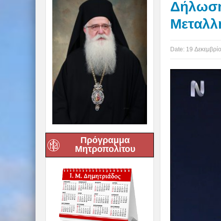
Δήλωση 
Μεταλλ
Date:
19 Δεκεμβρί
Πρόγραμμα
Μητροπολίτου