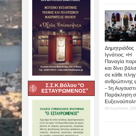
Δημητριάδος
Ιγνάτιος: «Η
Παναγία παρ
και δίνει βάλ
σε κάθε πληγ
ανθρώπινης 
Σ.Σ.Κ.Βόλου “Ο
– 5η Αυγουστι
ΕΣΤΑΥΡΩΜΕΝΟΣ”
Παράκληση σ
Ευξεινούπολ
08 Αυγούστου, 20