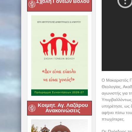
Σχολή Γονέων Βόλου
Ο Μακαριστός Π
Θεολογίας, Ακαδ
αγωνιστής για τ
Υπερβαλλόντως 
Κοιμητ. Αγ. Λαζάρου
υπηρέτησε, ως δ
Ανακοινώσεις
αφήνει πίσω του
πτωχότερες.
Ως Πρόεδρος της