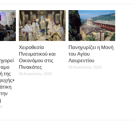
Χειροθεσία
Πανηγυρίζει η Μονή
Πνευματικού και
του Αγίου
ηγορεί
Οικονόμου στις
Λαυρεντίου
σαμο
Πινακάτες
08 Αυγούστου, 2026
ή της
08 Αυγούστου, 2026
ψυχής»
άτικη
την
η
26