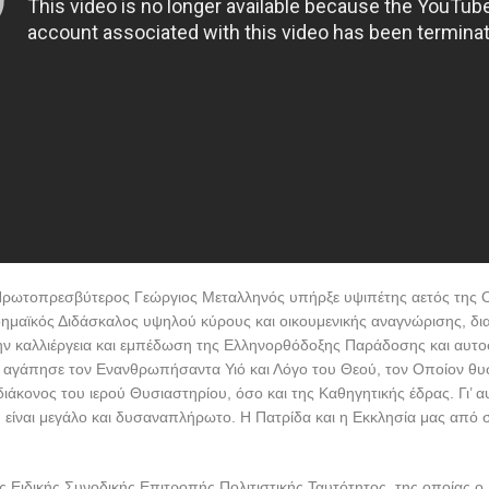
ρωτοπρεσβύτερος Γεώργιος Μεταλληνός υπήρξε υψιπέτης αετός της
ημαϊκός Διδάσκαλος υψηλού κύρους και οικουμενικής αναγνώρισης, δι
ην καλλιέργεια και εμπέδωση της Ελληνορθόδοξης Παράδοσης και αυτο
αγάπησε τον Ενανθρωπήσαντα Υιό και Λόγο του Θεού, τον Οποίον θυ
ιάκονος του ιερού Θυσιαστηρίου, όσο και της Καθηγητικής έδρας. Γι’ α
 είναι μεγάλο και δυσαναπλήρωτο. Η Πατρίδα και η Εκκλησία μας από σ
 Ειδικής Συνοδικής Επιτροπής Πολιτιστικής Ταυτότητος, της οποίας 