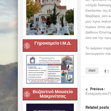
υπήρξε διακεκρι
Εκκλησίας της 
Βαρβάρα, όσο κα
μου προς εκείνο
κυρίως όσον αφ
Διεθνών Επιστη
όσο και την προ
Γηροκομείο Ι.Μ.Δ.
Το ακέραιο παρά
λειτουργούν πάν
share
0
Previous :
Βυζαντινό Μουσείο
Ενίσχυση στο 
Μακρινίτσας
Related posts