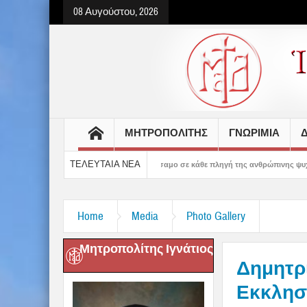
08 Αυγούστου, 2026
ΜΗΤΡΟΠΟΛΙΤΗΣ
ΓΝΩΡΙΜΙΑ
Δ
ΤΕΛΕΥΤΑΙΑ ΝΕΑ
αρηγορεί και δίνει βάλσαμο σε κάθε πληγή της ανθρώπινης ψυχής» – 5η Αυγουστιά
Home
Media
Photo Gallery
Μητροπολίτης Ιγνάτιος
Δημητρι
Εκκλησί