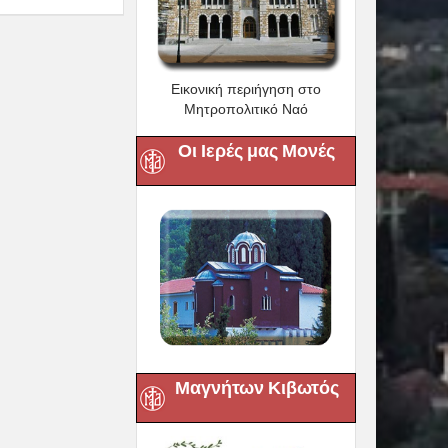
Εικονική περιήγηση στο
Μητροπολιτικό Ναό
Οι Ιερές μας Μονές
Μαγνήτων Κιβωτός