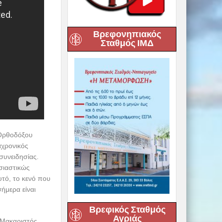
Βρεφονηπιακός
Σταθμός ΙΜΔ
 Ορθοδόξου
αχρονικός
συνειδησίας.
σιαστικώς
υτό, το κενό που
ήμερα είναι
Βρεφικός Σταθμός
Αγριάς
ο Μακαριστός