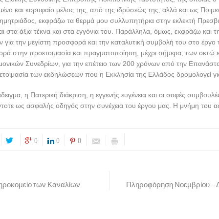
μένο και κορυφαίο μέλος της, από της ιδρύσεώς της, αλλά και ως Ποιμ
Δημητριάδος, εκφράζω τα θερμά μου συλλυπητήρια στην εκλεκτή Πρεσβ
ι στα άξια τέκνα και στα εγγόνια του. Παράλληλα, όμως, εκφράζω και
ν για την μεγίστη προσφορά και την καταλυτική συμβολή του στο έργο
ορά στην προετοιμασία και πραγματοποίηση, μέχρι σήμερα, των οκτώ 
μονικών Συνεδρίων, για την επέτειο των 200 χρόνων από την Επανάστ
ετοιμασία των εκδηλώσεων που η Εκκλησία της Ελλάδος δρομολογεί για
δειγμα, η Πατερική διάκριση, η εγγενής ευγένεια και οι σοφές συμβουλέ
τοτε ως ασφαλής οδηγός στην συνέχεια του έργου μας. Η μνήμη του ας 
0
0
0
Γηροκομείο των Καναλίων
Πληροφόρηση Νοεμβρίου – Δ