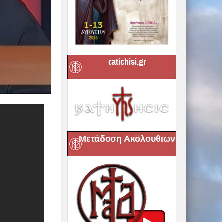
catichisi.gr
Μετάδοση Ακολουθιών