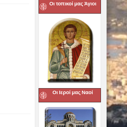
Οι τοπικοί μας Άγιοι
Οι Ιεροί μας Ναοί