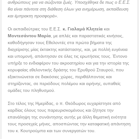
ανθρώπους για να σώζονται ζωές. Υποσχέθηκε δε πως ο Ε.Ε.Σ.
θα είναι πάντοτε στη διάθεση όλων για ενημέρωση, εκπαίδευση
και έμπρακτη προσφορά».
Οι εκπαιδεύτριες του Ε.Ε.Σ.
κ. Γιαλαμά Κλητεία
και
Μοντεσάντου Μαρία
, με απλές και παραστατικές κινήσεις,
καθοδήγησαν τους Εθελοντές στα πρώτα βήματα της
διαχείρισης μίας έκτακτης κατάστασης, και, με πολλή ευγένεια
και υπομονή, απάντησαν σε όλες τις ερωτήσεις τους. Έντονο
υπήρξε το ενδιαφέρον του ακροατηρίου και για την ιστορία της
κορυφαίας εθελοντικής δράσης του Ερυθρού Σταυρού, που
εξακτινώνεται σε διακόσιες χώρες, περιθάλποντας και
στηρίζοντας, σε περιόδους πολέμου και ειρήνης, ευπαθείς
ομάδες του πληθυσμού.
Στο τέλος της Ημερίδας, ο π. Θεόδωρος ευχαρίστησε από
καρδίας όλους τους παρευρισκομένους και ζήτησε την
επανάληψη της συνάντησης αυτής με άλλη θεματική ενότητα
τους προσεχείς μήνες, αποσπώντας την καταφατική απάντηση
του κ. Κουτρούμπα και των συνεργατών του.