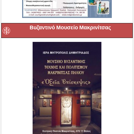
Βυζαντινό Μουσείο Μακρινίτσας