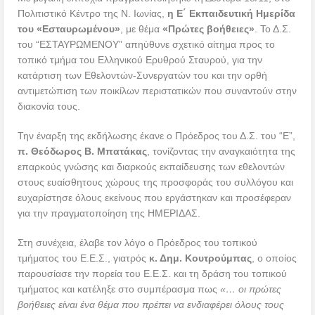
Πολιτιστικό Κέντρο της Ν. Ιωνίας,
η Ε΄ Εκπαιδευτική Ημερίδα
του «Εσταυρωμένου»
, με θέμα
«Πρώτες βοήθειες»
. Το Δ.Σ.
του “ΕΣΤΑΥΡΩΜΕΝΟΥ” απηύθυνε σχετικό αίτημα προς το
τοπικό τμήμα του Ελληνικού Ερυθρού Σταυρού, για την
κατάρτιση των Εθελοντών-Συνεργατών του και την ορθή
αντιμετώπιση των ποικίλων περιστατικών που συναντούν στην
διακονία τους.
Την έναρξη της εκδήλωσης έκανε ο Πρόεδρος του Δ.Σ. του “Ε”,
π. Θεόδωρος Β. Μπατάκας
, τονίζοντας την αναγκαιότητα της
επαρκούς γνώσης και διαρκούς εκπαίδευσης των εθελοντών
στους ευαίσθητους χώρους της προσφοράς του συλλόγου και
ευχαρίστησε όλους εκείνους που εργάστηκαν και προσέφεραν
για την πραγματοποίηση της ΗΜΕΡΙΔΑΣ.
Στη συνέχεια, έλαβε τον λόγο ο Πρόεδρος του τοπικού
τμήματος του Ε.Ε.Σ., γιατρός
κ. Δημ. Κουτρούμπας
, ο οποίος
παρουσίασε την πορεία του Ε.Ε.Σ. και τη δράση του τοπικού
τμήματος και κατέληξε στο συμπέρασμα πως
«… οι πρώτες
βοήθειες είναι ένα θέμα που πρέπει να ενδιαφέρει όλους τους