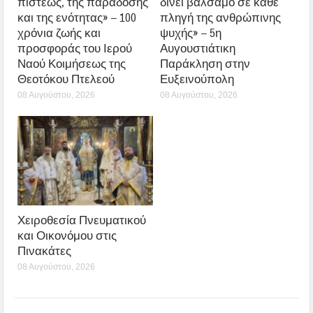
πίστεως, της παράδοσης
δίνει βάλσαμο σε κάθε
και της ενότητας» – 100
πληγή της ανθρώπινης
χρόνια ζωής και
ψυχής» – 5η
προσφοράς του Ιερού
Αυγουστιάτικη
Ναού Κοιμήσεως της
Παράκληση στην
Θεοτόκου Πτελεού
Ευξεινούπολη
08 Αυγούστου, 2026
08 Αυγούστου, 2026
Χειροθεσία Πνευματικού
και Οικονόμου στις
Πινακάτες
08 Αυγούστου, 2026