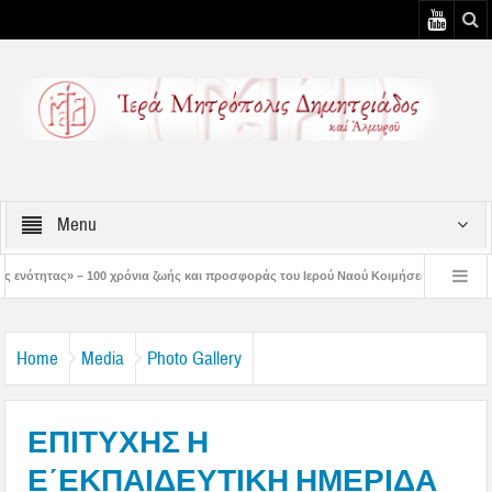
Menu
ια ζωής και προσφοράς του Ιερού Ναού Κοιμήσεως της Θεοτόκου Πτελεού
Δημ
τός μάς έδειξε το μέλλον μας» – Με λαμπρότητα εορτάστηκε στον Βόλο η Μεταμόρφ
Home
Media
Photo Gallery
ΕΠΙΤΥΧΗΣ Η
Ε΄ΕΚΠΑΙΔΕΥΤΙΚΗ ΗΜΕΡΙΔΑ