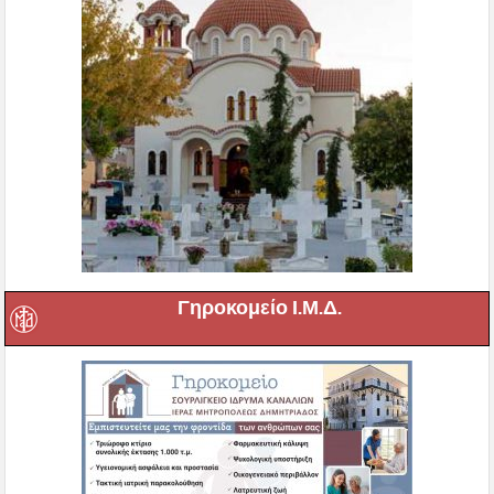
Γηροκομείο Ι.Μ.Δ.