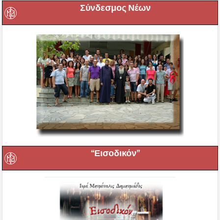
Σύνδεσμος Νέων
“Εισοδικόν”