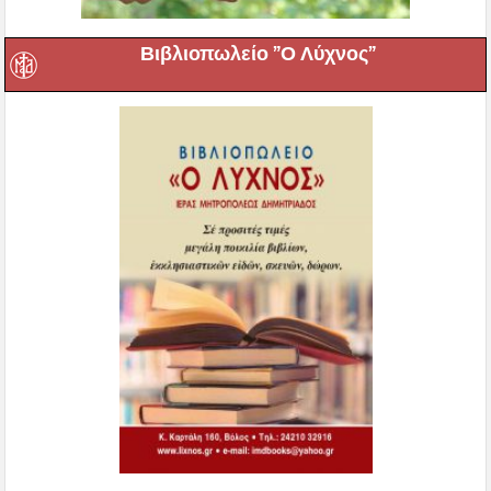
Βιβλιοπωλείο ”Ο Λύχνος”