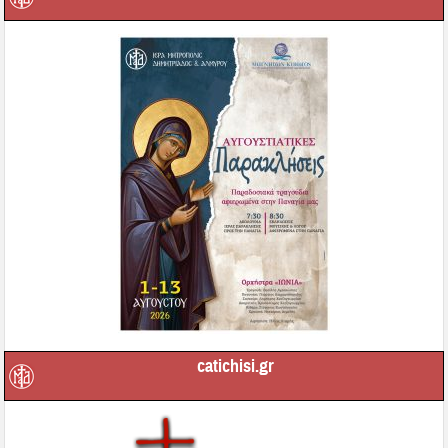
catichisi.gr