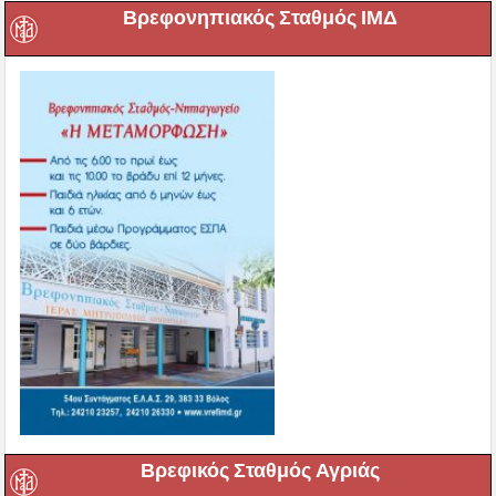
Βρεφονηπιακός Σταθμός ΙΜΔ
Βρεφικός Σταθμός Αγριάς