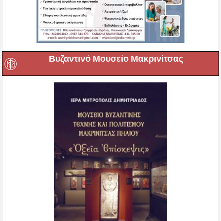
Βυζαντινό Μουσείο Μακρινίτσας