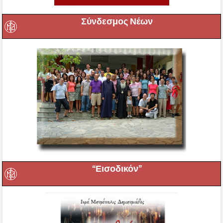
Σύνδεσμος Νέων
“Εισοδικόν”