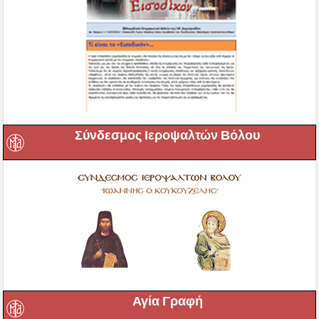
Σύνδεσμος Ιεροψαλτών Βόλου
Αγία Γραφή