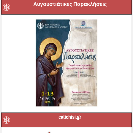
Αυγουστιάτικες Παρακλήσεις
catichisi.gr