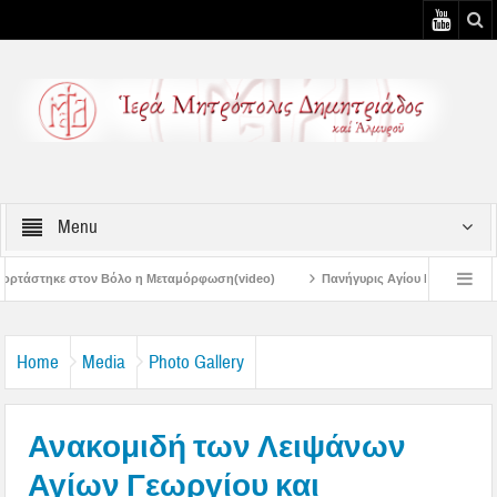
Menu
 η Μεταμόρφωση(video)
Πανήγυρις Αγίου Καλλινίκου Μητροπολίτου Εδέσσης 
Πανηγύρεις Μεταμορφώσεως – 4η Αυγουστιάτικη Παράκληση στην Μεταμόρ
Home
Media
Photo Gallery
Ανακομιδή των Λειψάνων
Αγίων Γεωργίου και