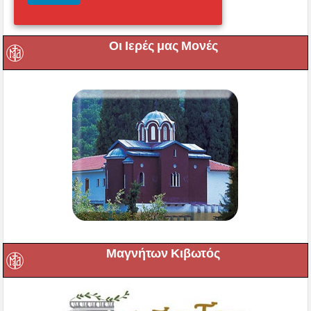
Εικονική περιήγηση στο
Μητροπολιτικό Ναό
Οι Ιερές μας Μονές
Μαγνήτων Κιβωτός