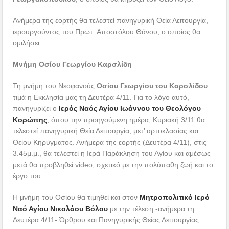
Ανήμερα της εορτής θα τελεστεί πανηγυρική Θεία Λειτουργία,
ιερουργούντος του Πρωτ. Αποστόλου Θάνου, ο οποίος θα
ομιλήσει.
Μνήμη Οσίου Γεωργίου Καρσλίδη
Τη μνήμη του Νεοφανούς
Οσίου Γεωργίου του Καρσλίδου
τιμά η Εκκλησία μας τη Δευτέρα 4/11. Για το λόγο αυτό,
πανηγυρίζει ο
Ιερός Ναός Αγίου Ιωάννου του Θεολόγου
Κορώπης
, όπου την προηγούμενη ημέρα, Κυριακή 3/11 θα
τελεστεί πανηγυρική Θεία Λειτουργία, μετ’ αρτοκλασίας και
Θείου Κηρύγματος. Ανήμερα της εορτής (Δευτέρα 4/11), στις
3.45μ.μ., θα τελεστεί η Ιερά Παράκληση του Αγίου και αμέσως
μετά θα προβληθεί video, σχετικό με την πολύπαθη ζωή και το
έργο του.
Η μνήμη του Οσίου θα τιμηθεί και στον
Μητροπολιτικό Ιερό
Ναό Αγίου Νικολάου Βόλου
με την τέλεση -ανήμερα τη
Δευτέρα 4/11- Όρθρου και Πανηγυρικής Θείας Λειτουργίας.