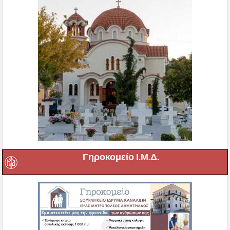
Γηροκομείο Ι.Μ.Δ.