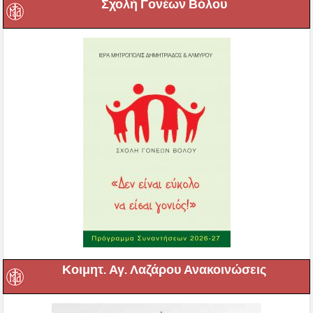
Σχολή Γονέων Βόλου
Κοιμητ. Αγ. Λαζάρου Ανακοινώσεις