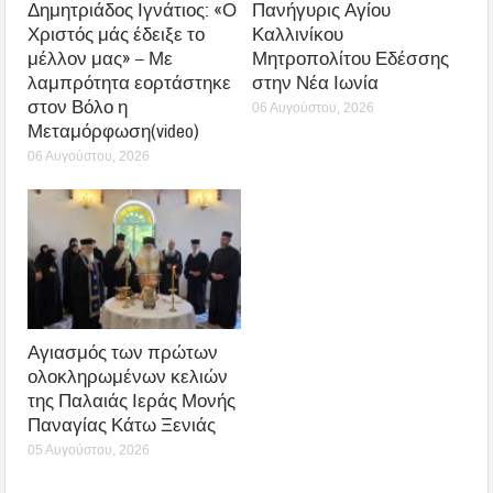
Δημητριάδος Ιγνάτιος: «Ο
Πανήγυρις Αγίου
Χριστός μάς έδειξε το
Καλλινίκου
μέλλον μας» – Με
Μητροπολίτου Εδέσσης
λαμπρότητα εορτάστηκε
στην Νέα Ιωνία
στον Βόλο η
06 Αυγούστου, 2026
Μεταμόρφωση(video)
06 Αυγούστου, 2026
Αγιασμός των πρώτων
ολοκληρωμένων κελιών
της Παλαιάς Ιεράς Μονής
Παναγίας Κάτω Ξενιάς
05 Αυγούστου, 2026