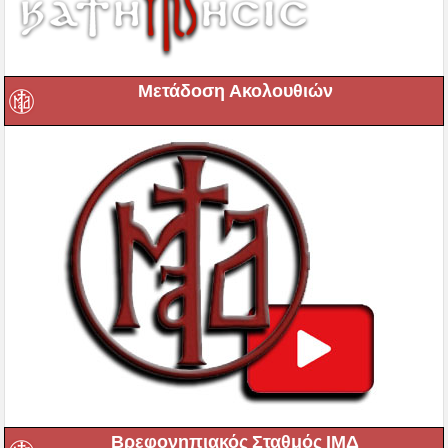
Μετάδοση Ακολουθιών
Βρεφονηπιακός Σταθμός ΙΜΔ