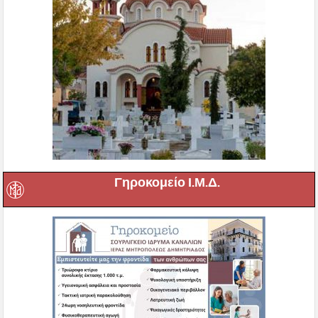
Γηροκομείο Ι.Μ.Δ.