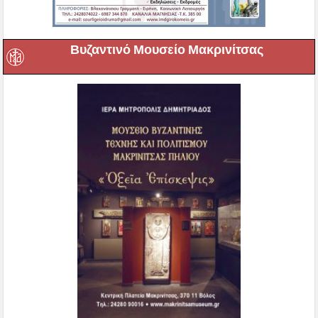
Βυζαντινό Μουσείο Μακρινίτσας