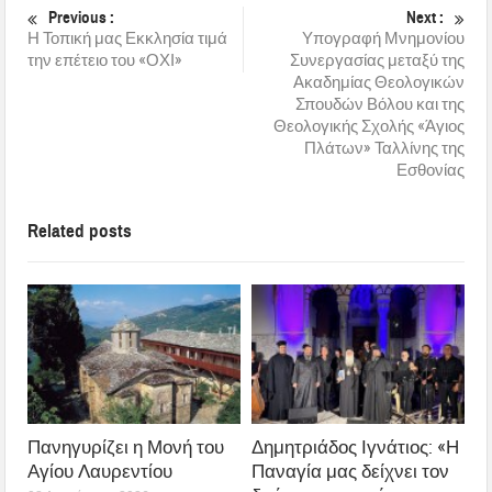
Previous :
Next :
Η Τοπική μας Εκκλησία τιμά
Υπογραφή Μνημονίου
την επέτειο του «ΟΧΙ»
Συνεργασίας μεταξύ της
Ακαδημίας Θεολογικών
Σπουδών Βόλου και της
Θεολογικής Σχολής «Άγιος
Πλάτων» Ταλλίνης της
Εσθονίας
Related posts
Πανηγυρίζει η Μονή του
Δημητριάδος Ιγνάτιος: «Η
Αγίου Λαυρεντίου
Παναγία μας δείχνει τον