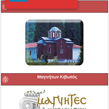
Οι Ιερές μας Μονές
Μαγνήτων Κιβωτός