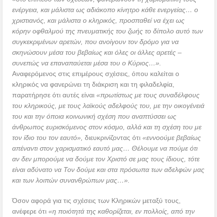
ενέργεια, και μάλιστα ως αδιάκοπο κίνητρο κάθε ενεργείας… ο
χριστιανός, και μάλιστα ο κληρικός, προσπαθεί να έχει ως
κόρην οφθαλμού της πνευματικής του ζωής το δίπολο αυτό των
συγκεκριμένων αρετών, που ανοίγουν τον δρόμο για να
σκηνώσουν μέσα του βεβαίως και όλες οι άλλες αρετές –
συνεπώς να επαναπαύεται μέσα του ο Κύριος…».
Αναφερόμενος στις επιμέρους σχέσεις, όπου καλείται ο
κληρικός να φανερώνει τη διάκριση και τη φιλαδελφία,
παρατήρησε ότι αυτές είναι
«πρωτίστως με τους συναδέλφους
του κληρικούς, με τους λαϊκούς αδελφούς του, με την οικογένειά
του και την όποια κοινωνική σχέση που αναπτύσσει ως
άνθρωπος ευρισκόμενος στον κόσμο, αλλά και τη σχέση του με
τον ίδιο του τον εαυτό»,
διευκρινίζοντας ότι
«εννοούμε βεβαίως
απέναντι στον χαρισματικό εαυτό μας… Θέλουμε να πούμε ότι
αν δεν μπορούμε να δούμε τον Χριστό σε μας τους ίδιους, τότε
είναι αδύνατο να Τον δούμε και στα πρόσωπα των αδελφών μας
και των λοιπών συνανθρώπων μας…».
Όσον αφορά για τις σχέσεις των Κληρικών μεταξύ τους,
ανέφερε ότι
«η ποιότητά της καθορίζεται, εν πολλοίς, από την