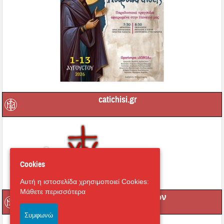
catichisi.gr
Cookies
Αυτή η ιστοσελίδα χρησιμοποιεί Cookies:
Μάθετε περισσότερα
Μετάδοση Ακολουθιών
Συμφωνώ