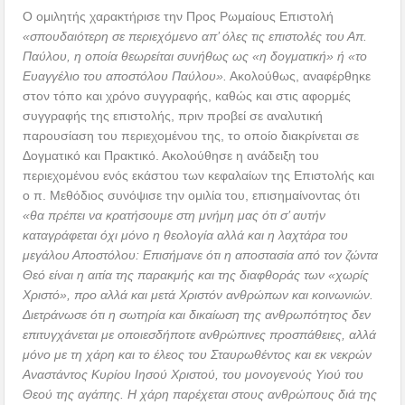
Ο ομιλητής χαρακτήρισε την Προς Ρωμαίους Επιστολή
«σπουδαιότερη σε περιεχόμενο απ’ όλες τις επιστολές του Απ.
Παύλου, η οποία θεωρείται συνήθως ως «η δογματική» ή «το
Ευαγγέλιο του αποστόλου Παύλου».
Ακολούθως, αναφέρθηκε
στον τόπο και χρόνο συγγραφής, καθώς και στις αφορμές
συγγραφής της επιστολής, πριν προβεί σε αναλυτική
παρουσίαση του περιεχομένου της, το οποίο διακρίνεται σε
Δογματικό και Πρακτικό. Ακολούθησε η ανάδειξη του
περιεχομένου ενός εκάστου των κεφαλαίων της Επιστολής και
ο π. Μεθόδιος συνόψισε την ομιλία του, επισημαίνοντας ότι
«θα πρέπει να κρατήσουμε στη μνήμη μας ότι σ’ αυτήν
καταγράφεται όχι μόνο η θεολογία αλλά και η λαχτάρα του
μεγάλου Αποστόλου: Επισήμανε ότι η αποστασία από τον ζώντα
Θεό είναι η αιτία της παρακμής και της διαφθοράς των «χωρίς
Χριστό», προ αλλά και μετά Χριστόν ανθρώπων και κοινωνιών.
Διετράνωσε ότι η σωτηρία και δικαίωση της ανθρωπότητος δεν
επιτυγχάνεται με οποιεσδήποτε ανθρώπινες προσπάθειες, αλλά
μόνο με τη χάρη και το έλεος του Σταυρωθέντος και εκ νεκρών
Αναστάντος Κυρίου Ιησού Χριστού, του μονογενούς Υιού του
Θεού της αγάπης. Η χάρη παρέχεται στους ανθρώπους διά της