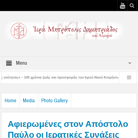
Menu
χρόνια ζωής και προσφοράς του Ιερού Ναού Κοιμήσεως της Θεοτόκου Πτελεού
Χριστός μάς έδειξε το μέλλον μας» – Με λαμπρότητα εορτάστηκε στον Βόλο η Μεταμ
Home
Media
Photo Gallery
Αφιερωμένες στον Απόστολο
Παύλο οι Ιερατικές Συνάξεις