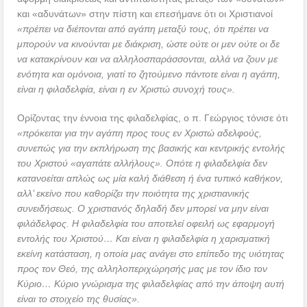
και «αδυνάτων» στην πίστη και επεσήμανε ότι οι Χριστιανοί
«πρέπει να διέπονται από αγάπη μεταξύ τους, ότι πρέπει να
μπορούν να κινούνται με διάκριση, ώστε ούτε οι μεν ούτε οι δε
να κατακρίνουν και να αλληλοσπαράσσονται, αλλά να ζουν με
ενότητα και ομόνοια, γιατί το ζητούμενο πάντοτε είναι η αγάπη,
είναι η φιλαδελφία, είναι η εν Χριστώ συνοχή τους».
Ορίζοντας την έννοια της φιλαδελφίας, ο π. Γεώργιος τόνισε ότι
«πρόκειται για την αγάπη προς τους εν Χριστώ αδελφούς,
συνεπώς για την εκπλήρωση της βασικής και κεντρικής εντολής
του Χριστού «αγαπάτε αλλήλους». Οπότε η φιλαδελφία δεν
κατανοείται απλώς ως μία καλή διάθεση ή ένα τυπικό καθήκον,
αλλ’ εκείνο που καθορίζει την ποιότητα της χριστιανικής
συνειδήσεως. Ο χριστιανός δηλαδή δεν μπορεί να μην είναι
φιλάδελφος. Η φιλαδελφία του αποτελεί οφειλή ως εφαρμογή
εντολής του Χριστού… Και είναι η φιλαδελφία η χαρισματική
εκείνη κατάσταση, η οποία μας ανάγει στο επίπεδο της υιότητας
προς τον Θεό, της αλληλοπεριχώρησής μας με τον ίδιο τον
Κύριο… Κύριο γνώρισμα της φιλαδελφίας από την άποψη αυτή
είναι το στοιχείο της θυσίας».