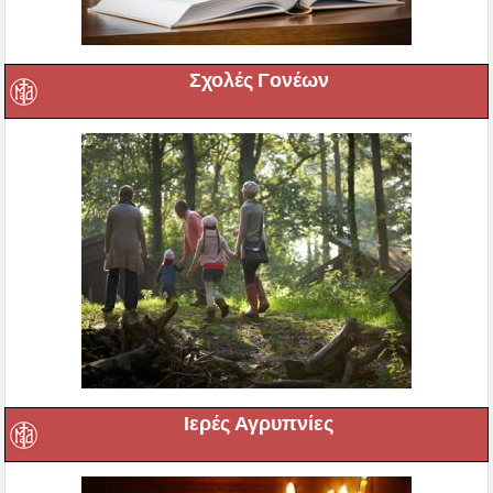
Σχολές Γονέων
Ιερές Αγρυπνίες