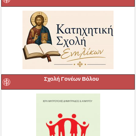
Σχολή Γονέων Βόλου