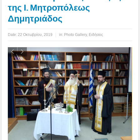
της Ι. Μητροπόλεως
Δημητριάδος
Date:
22 Οκτωβρίου, 2019
in:
Photo Gallery
,
Ειδήσεις