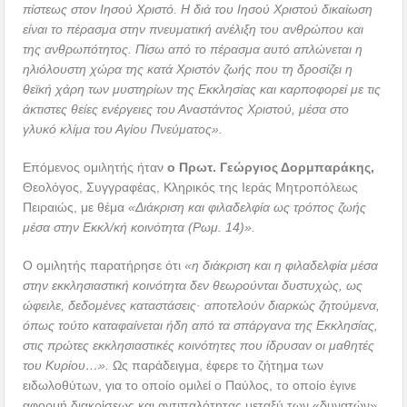
πίστεως στον Ιησού Χριστό. Η διά του Ιησού Χριστού δικαίωση
είναι το πέρασμα στην πνευματική ανέλιξη του ανθρώπου και
της ανθρωπότητος. Πίσω από το πέρασμα αυτό απλώνεται η
ηλιόλουστη χώρα της κατά Χριστόν ζωής που τη δροσίζει η
θεϊκή χάρη των μυστηρίων της Εκκλησίας και καρποφορεί με τις
άκτιστες θείες ενέργειες του Αναστάντος Χριστού, μέσα στο
γλυκό κλίμα του Αγίου Πνεύματος».
Επόμενος ομιλητής ήταν
ο Πρωτ. Γεώργιος Δορμπαράκης,
Θεολόγος, Συγγραφέας, Κληρικός της Ιεράς Μητροπόλεως
Πειραιώς, με θέμα
«Διάκριση και φιλαδελφία ως τρόπος ζωής
μέσα στην Εκκλ/κή κοινότητα (Ρωμ. 14)».
Ο ομιλητής παρατήρησε ότι
«η διάκριση και η φιλαδελφία μέσα
στην εκκλησιαστική κοινότητα δεν θεωρούνται δυστυχώς, ως
ώφειλε, δεδομένες καταστάσεις· αποτελούν διαρκώς ζητούμενα,
όπως τούτο καταφαίνεται ήδη από τα σπάργανα της Εκκλησίας,
στις πρώτες εκκλησιαστικές κοινότητες που ίδρυσαν οι μαθητές
του Κυρίου…».
Ως παράδειγμα, έφερε το ζήτημα των
ειδωλοθύτων, για το οποίο ομιλεί ο Παύλος, το οποίο έγινε
αφορμή διακρίσεως και αντιπαλότητας μεταξύ των «δυνατών»