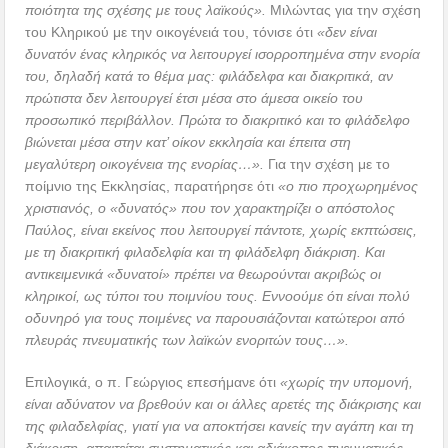
ποιότητα της σχέσης με τους λαϊκούς».
Μιλώντας για την σχέση
του Κληρικού με την οικογένειά του, τόνισε ότι
«δεν είναι
δυνατόν ένας κληρικός να λειτουργεί ισορροπημένα στην ενορία
του, δηλαδή κατά το θέμα μας: φιλάδελφα και διακριτικά, αν
πρώτιστα δεν λειτουργεί έτσι μέσα στο άμεσα οικείο του
προσωπικό περιβάλλον. Πρώτα το διακριτικό και το φιλάδελφο
βιώνεται μέσα στην κατ’ οίκον εκκλησία και έπειτα στη
μεγαλύτερη οικογένεια της ενορίας…».
Για την σχέση με το
ποίμνιο της Εκκλησίας, παρατήρησε ότι
«ο πιο προχωρημένος
χριστιανός, ο «δυνατός» που τον χαρακτηρίζει ο απόστολος
Παύλος, είναι εκείνος που λειτουργεί πάντοτε, χωρίς εκπτώσεις,
με τη διακριτική φιλαδελφία και τη φιλάδελφη διάκριση. Και
αντικειμενικά «δυνατοί» πρέπει να θεωρούνται ακριβώς οι
κληρικοί, ως τύποι του ποιμνίου τους. Εννοούμε ότι είναι πολύ
οδυνηρό για τους ποιμένες να παρουσιάζονται κατώτεροι από
πλευράς πνευματικής των λαϊκών ενοριτών τους…».
Επιλογικά, ο π. Γεώργιος επεσήμανε ότι
«χωρίς την υπομονή,
είναι αδύνατον να βρεθούν και οι άλλες αρετές της διάκρισης και
της φιλαδελφίας, γιατί για να αποκτήσει κανείς την αγάπη και τη
διάκριση, απαιτείται συστηματικός και αδιάκοπος πνευματικός