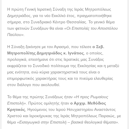
Η πρώτη Γενική Ιερατική Σύναξη της Ιεράς Μητροπόλεως
Δημητριάδος, για το νέο Εκκλ/κό έτος, πραγματοποιήθηκε
σήμερα, στο Συνεδριακό Κέντρο Θεσσαλίας. Το γενικό θέμα
των φετινών Συνάξεων θα είναι
«Οι Επιστολές του Αποστόλου
Παύλου».
Η Σύναξη ξεκίνησε με τον Αγιασμό, που τέλεσε
ο Σεβ.
Μητροπολίτης Δημητριάδος κ. Ιγνάτιος
, ο οποίος,
προλογικά, επεσήμανε ότι στις Ιερατικές μας Συνάξεις
εκφράζεται το Συνοδικό πολίτευμα της Εκκλησίας και η μεταξύ
μας ενότητα, ενώ κύρια χαρακτηριστικά τους είναι ο
επιμορφωτικός χαρακτήρας τους και το πνεύμα ελευθερίας
στον διάλογο που ακολουθεί.
Το θέμα της πρώτης Συνάξεως ήταν
«Η προς Ρωμαίους
Επιστολή».
Πρώτος ομιλητής ήταν
ο Αρχιμ. Μεθόδιος
Κρητικός
, Ηγούμενος του Ιερού Ησυχαστηρίου Αναστάντος
Χριστού και Ιεροκήρυκας της Ιεράς Μητροπόλεως Πειραιώς, με
θέμα
«Εισαγωγικά στην Επιστολή – βασικά θεολογικά θέματα».