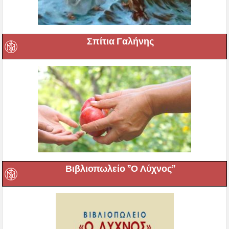
Σπίτια Γαλήνης
Βιβλιοπωλείο ”Ο Λύχνος”