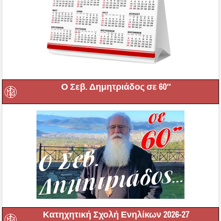
Ο Σεβ. Δημητριάδος σε 60″
Κατηχητική Σχολή Ενηλίκων 2026-27