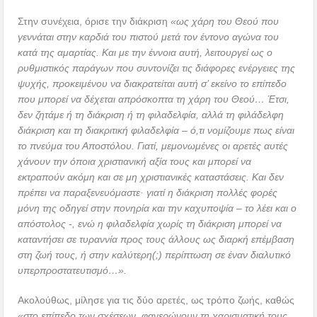
Στην συνέχεια, όρισε την διάκριση
«ως χάρη του Θεού που
γεννάται στην καρδιά του πιστού μετά τον έντονο αγώνα του
κατά της αμαρτίας. Και με την έννοια αυτή, λειτουργεί ως ο
ρυθμιστικός παράγων που συντονίζει τις διάφορες ενέργειες της
ψυχής, προκειμένου να διακρατείται αυτή σ’ εκείνο το επίπεδο
που μπορεί να δέχεται απρόσκοπτα τη χάρη του Θεού… Έτσι,
δεν ζητάμε ή τη διάκριση ή τη φιλαδελφία, αλλά τη φιλάδελφη
διάκριση και τη διακριτική φιλαδελφία – ό,τι νομίζουμε πως είναι
το πνεύμα του Αποστόλου. Γιατί, μεμονωμένες οι αρετές αυτές
χάνουν την όποια χριστιανική αξία τους και μπορεί να
εκτραπούν ακόμη και σε μη χριστιανικές καταστάσεις. Και δεν
πρέπει να παραξενευόμαστε· γιατί η διάκριση πολλές φορές
μόνη της οδηγεί στην πονηρία και την καχυποψία – το λέει και ο
απόστολος -, ενώ η φιλαδελφία χωρίς τη διάκριση μπορεί να
καταντήσει σε τυραννία προς τους άλλους ως διαρκή επέμβαση
στη ζωή τους, ή στην καλύτερη(;) περίπτωση σε έναν διαλυτικό
υπερπροστατευτισμό…».
Ακολούθως, μίλησε για τις δύο αρετές, ως τρόπο ζωής, καθώς
«στο επίπεδο των σχέσεων, φανερώνουν τη χαρισματική τους