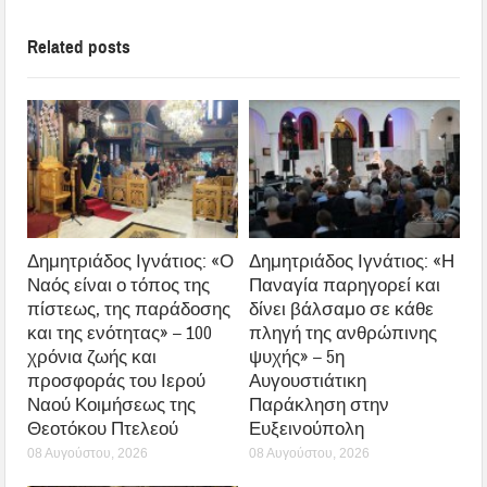
Related posts
Δημητριάδος Ιγνάτιος: «Ο
Δημητριάδος Ιγνάτιος: «Η
Ναός είναι ο τόπος της
Παναγία παρηγορεί και
πίστεως, της παράδοσης
δίνει βάλσαμο σε κάθε
και της ενότητας» – 100
πληγή της ανθρώπινης
χρόνια ζωής και
ψυχής» – 5η
προσφοράς του Ιερού
Αυγουστιάτικη
Ναού Κοιμήσεως της
Παράκληση στην
Θεοτόκου Πτελεού
Ευξεινούπολη
08 Αυγούστου, 2026
08 Αυγούστου, 2026