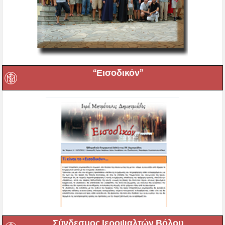
“Εισοδικόν”
Σύνδεσμος Ιεροψαλτών Βόλου