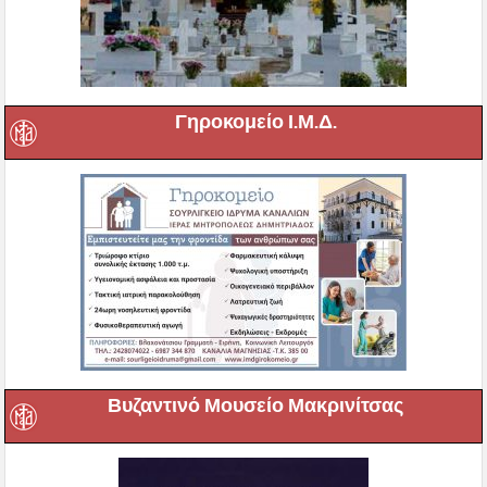
Γηροκομείο Ι.Μ.Δ.
Βυζαντινό Μουσείο Μακρινίτσας