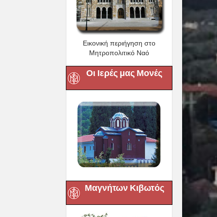
Εικονική περιήγηση στο
Μητροπολιτικό Ναό
Οι Ιερές μας Μονές
Μαγνήτων Κιβωτός