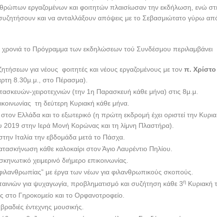
θρώπων εργαζομένων και φοιτητών πλαισίωσαν την εκδήλωση, ενώ στη
 συζητήσουν και να ανταλλάξουν απόψεις με το Σεβασμιώτατο γύρω απ
νή χρονιά το Πρόγραμμα των εκδηλώσεων τού Συνδέσμου περιλαμβάνει
ητήσεων για νέους φοιτητές και νέους εργαζομένους με τον
π. Χρίστο
άρτη 8.30μ.μ., στο Πέρασμα).
ασκευών-χειροτεχνιών (την 1η Παρασκευή κάθε μήνα) στις 8μ.μ.
ικοινωνίας τη δεύτερη Κυριακή κάθε μήνα.
στον Ελλάδα και το εξωτερικό (η πρώτη εκδρομή έχει οριστεί την Κυρι
 2019 στην Ιερά Μονή Κορώνας και τη λίμνη Πλαστήρα).
την Ιταλία την εβδομάδα μετά το Πάσχα.
ατασκήνωση κάθε καλοκαίρι στον Άγιο Λαυρέντιο Πηλίου.
κηνωτικό χειμερινό διήμερο επικοινωνίας.
φιλανθρωπίας” με έργα των νέων για φιλανθρωπικούς σκοπούς.
η
αινιών για ψυχαγωγία, προβληματισμό και συζήτηση κάθε 3
Κυριακή τ
ς στο Γηροκομείο και το Ορφανοτροφείο.
βραδιές έντεχνης μουσικής.