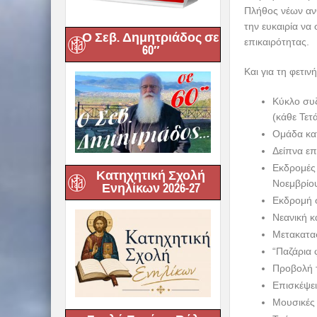
Πλήθος νέων αν
την ευκαιρία να
Ο Σεβ. Δημητριάδος σε
επικαιρότητας.
60″
Και για τη φετι
Κύκλο συζ
(κάθε Τετ
Ομάδα κατ
Δείπνα επ
Εκδρομές 
Κατηχητική Σχολή
Νοεμβρίου
Ενηλίκων 2026-27
Εκδρομή σ
Νεανική κ
Μετακατασ
“Παζάρια 
Προβολή τ
Επισκέψει
Μουσικές 