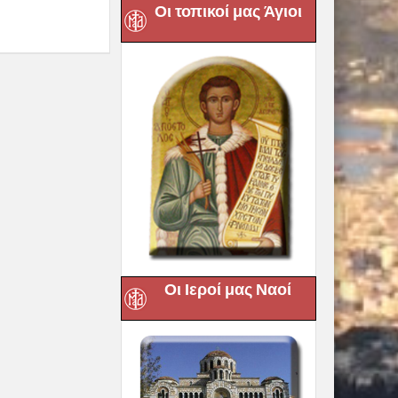
Οι τοπικοί μας Άγιοι
Οι Ιεροί μας Ναοί