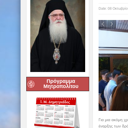
Date:
08 Οκτωβρίο
Πρόγραμμα
Μητροπολίτου
Για μια ακόμη χ
έναρξης των δρ