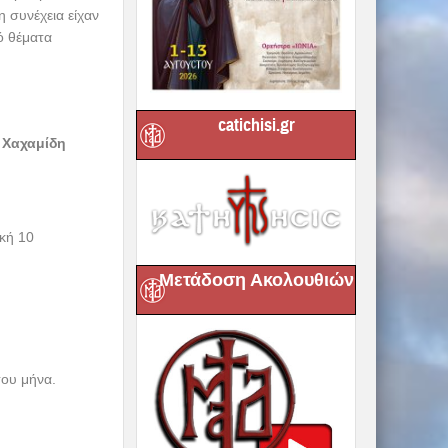
 συνέχεια είχαν
ό θέματα
catichisi.gr
 Χαχαμίδη
ακή 10
Μετάδοση Ακολουθιών
ου μήνα.