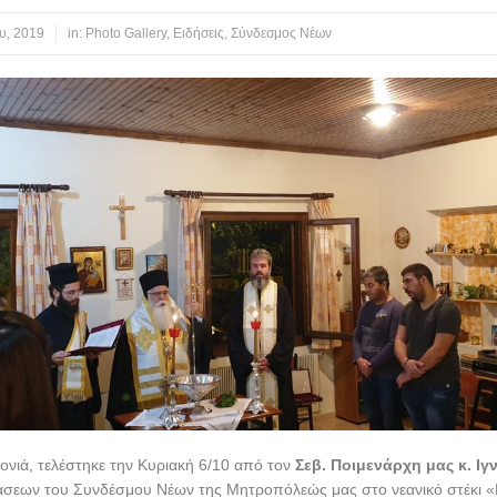
υ, 2019
in:
Photo Gallery
,
Ειδήσεις
,
Σύνδεσμος Νέων
ρονιά, τελέστηκε την Κυριακή 6/10 από τον
Σεβ. Ποιμενάρχη μας κ. Ιγ
άσεων του Συνδέσμου Νέων της Μητροπόλεώς μας στο νεανικό στέκι 