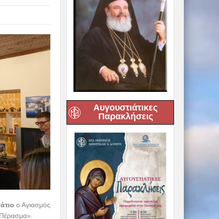
Αυγουστιάτικες
Παρακλήσεις
νάτιο
ο Αγιασμός
«Πέρασμα».