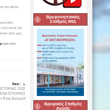
αι για φέτος
Βρεφονηπιακός
Σταθμός ΙΜΔ
τρευτικές
ε όλα αυτά την
ανέναν από μας.
gr
και στο
Next :
ΙΣΤΟΡΙΑΣ: ΠΩΣ
 ΕΝΑ ΙΣΤΟΡΙΚΟ
 Έτος δεύτερο!
Βρεφικός Σταθμός
Αγριάς