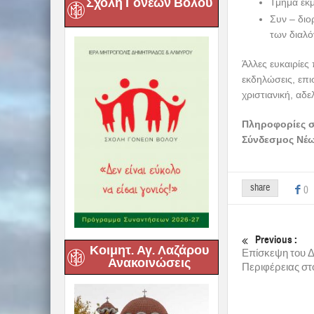
Σχολή Γονέων Βόλου
Τμήμα εκμ
Συν – διο
των διαλό
Άλλες ευκαιρίες 
εκδηλώσεις, επι
χριστιανική, αδε
Πληροφορίες σ
Σύνδεσμος Νέω
share
0
Previous :
Κοιμητ. Αγ. Λαζάρου
Επίσκεψη του Δ
Ανακοινώσεις
Περιφέρειας σ