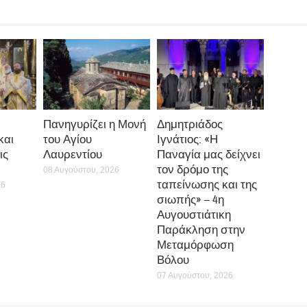
Πανηγυρίζει η Μονή
Δημητριάδος
και
του Αγίου
Ιγνάτιος: «Η
ις
Λαυρεντίου
Παναγία μας δείχνει
τον δρόμο της
08 Αυγούστου, 2026
ταπείνωσης και της
26
σιωπής» – 4η
Αυγουστιάτικη
Παράκληση στην
Μεταμόρφωση
Βόλου
07 Αυγούστου, 2026