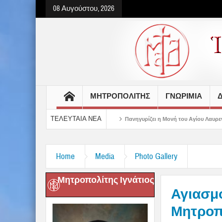
08 Αυγούστου, 2026
ΜΗΤΡΟΠΟΛΙΤΗΣ
ΓΝΩΡΙΜΙΑ
Δ
ΤΕΛΕΥΤΑΙΑ ΝΕΑ
ου στις Πινακάτες
Πανηγυρίζει η Μονή του Αγίου Λαυρεντίου
Δημητριά
Home
Media
Photo Gallery
Μητροπολίτης Ιγνάτιος
Αγιασμό
Μητρο