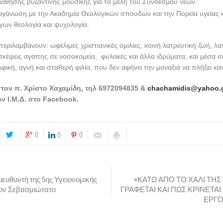
άθησης βυζαντινής μουσικής για τα μέλη του Συνδέσμου νέων.
ργάνωση με την Ακαδημία Θεολογικών σπουδών και την Πορεία υγείας κ
γων θεολογία και ψυχολογία.
περιλαμβάνουν: ωφέλιμες χριστιανικές ομιλίες, κοινή λατρευτική ζωή, λα
σκέψεις αγάπης σε νοσοκομεία, φυλακές και άλλα ιδρύματα, και μέσα σ
λφική, αγνή και σταθερή φιλία, που δεν αφήνει την μοναξιά να πλήξει κ
τον π. Χρίστο Χαχαμίδη, τηλ 6972094835 &
chachamidis@yahoo.
ν Ι.Μ.Δ
. στο Facebook.
0
0
0
ιευθυντή της 5ης Υγειονομικής
«ΚΑΤΩ ΑΠΟ ΤΟ ΧΑΛΙ ΤΗΣ 
τον Σεβασμιώτατο
ΓΡΑΦΕΤΑΙ ΚΑΙ ΠΩΣ ΚΡΙΝΕΤΑΙ
ΕΡΓΟ»