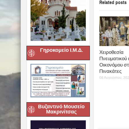
Related posts
Γηροκομείο Ι.Μ.Δ.
Χειροθεσία
Πνευματικού 
Οικονόμου στ
Πινακάτες
08 Αυγούστου, 20
Βυζαντινό Μουσείο
Μακρινίτσας