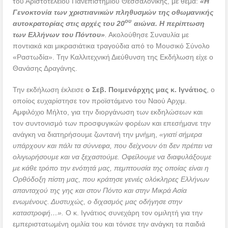
του Αριστοτελείου Πανεπιστημίου Θεσσαλονίκης, με θέμα:
«Η
Γενοκτονία των χριστιανικών πληθυσμών της οθωμανικής
ου
αυτοκρατορίας στις αρχές του 20
αιώνα. Η περίπτωση
των Ελλήνων του Πόντου»
.
Ακολούθησε Συναυλία με
ποντιακά και μικρασιάτικα τραγούδια από το Μουσικό Σύνολο
«Ραστωδία». Την Καλλιτεχνική Διεύθυνση της Εκδήλωση είχε ο
Θανάσης Δραγάνης.
Την εκδήλωση έκλεισε
ο Σεβ. Ποιμενάρχης μας κ. Ιγνάτιος
, ο
οποίος ευχαρίστησε τον προϊστάμενο του Ναού Αρχιμ.
Αμφιλόχιο Μήλτο, για την διοργάνωση των εκδηλώσεων και
τον συντονισμό των προσφυγικών φορέων και επεσήμανε την
ανάγκη να διατηρήσουμε ζωντανή την μνήμη,
«γιατί σήμερα
υπάρχουν και πάλι τα σύννεφα, που δείχνουν ότι δεν πρέπει να
ολιγωρήσουμε και να ξεχαστούμε. Οφείλουμε να διαφυλάξουμε
με κάθε τρόπο την ενότητά μας, πεμπτουσία της οποίας είναι η
Ορθόδοξη πίστη μας, που κράτησε γενιές ολόκληρες Ελλήνων
απανταχού της γης και στον Πόντο και στην Μικρά Ασία
ενωμένους. Δυστυχώς, ο διχασμός μας οδήγησε στην
καταστροφή…».
Ο κ. Ιγνάτιος συνεχάρη τον ομιλητή για την
εμπεριστατωμένη ομιλία του και τόνισε την ανάγκη τα παιδιά