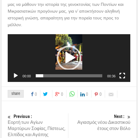
μας να μάθουν την ιστορία της γενοκτονίας των Ποντίων και
Μικρασιατικών προγόνων μας, για ν’ αποκτήσουν αληθινή
ιστορική γνώση, απαραίτητη για την πορεία τους προς το
μέλλον.
Πρόγραμμα
Αναπαραγωγής
Βίντεο
00:00
00:36
share
0
0
0
0
Previous :
Next :
Εορτή των Αγίων
Αγιασμός νέου Δικαστικού
Μαρτύρων Σοφίας, Πίστεως,
έτους στον Βόλο
Ελπίδος και Αγάπης