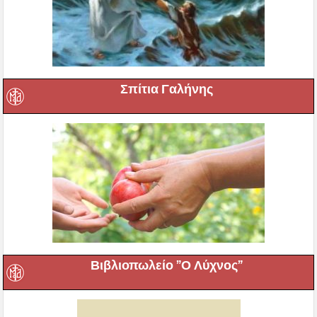
Σπίτια Γαλήνης
Βιβλιοπωλείο ”Ο Λύχνος”