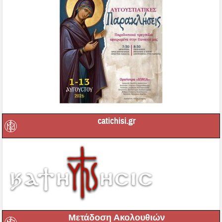
catichisi.gr
Μετάδοση Ακολουθιών