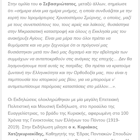
Στην ομιλία του
ο Σεβασμιώτατος
, μεταξύ άλλων, σημείωσε
ότι
«σήμερα είναι μια ημέρα μνήμης, η οποία συνδυάζεται με την
εορτή του Ιερομάρτυρος Χρυσοστόμου Σμύρνης, ο οποίος, μαζί
με τους συνεπισόπους του, τους ιερείς και λαϊκούς, θυσιάστηκε
στην Μικρασιατική καταστροφή και όλους η Εκκλησία μας του
ανακήρυξε Αγίους. Είναι μια μέρα που όλοι πρέπει να
θυμόμαστε και να μην ξεχνούμε ότι οι πρόγονοί μας
θυσιάστηκαν μετά τον δικό μας διχασμό και την αβελτηρία των
συμμάχων να ανταποκριθούν στις ανάγκες της εποχής… Δεν θα
λησμονήσουμε ποτέ αυτές τις πατρίδες. Θα πρέπει να κρατούμε
ζωντανή την Ελληνικότητα και την Ορθοδοξία μας, που είναι η
πεμπτουσία του ιστορικού μας βίου, για να μπορούμε ν’
αντιμετωπίσουμε παρόμοιες καταστάσεις στο μέλλον…».
Οι Εκδηλώσεις ολοκληρώθηκαν με μία μεγάλη Επετειακή
Πολιτιστική και Μουσική Εκδήλωση, στο προαύλιο της
Ευαγγελίστριας, το βράδυ της Κυριακής, αφιερωμένη στα 100
Χρόνια της Γενοκτονίας των Ελλήνων του Πόντου (1919-
2019). Στην Εκδήλωση μίλησε
ο κ. Κυριάκος
Χατζηκυριακίδης,
Καθηγητής της Έδρας Ποντιακών Σπουδών