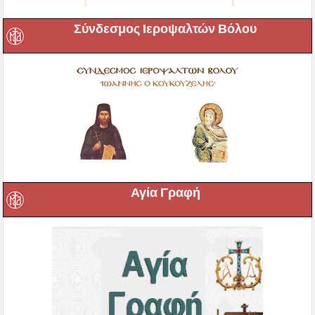
Σύνδεσμος Ιεροψαλτών Βόλου
Αγία Γραφή