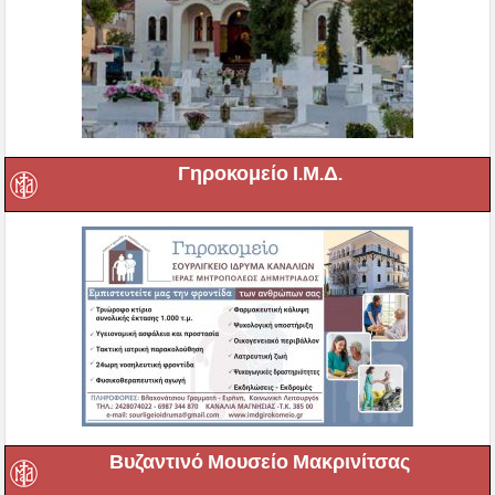
Γηροκομείο Ι.Μ.Δ.
Βυζαντινό Μουσείο Μακρινίτσας