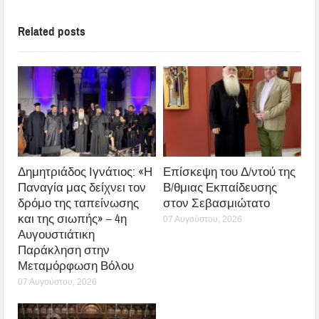
Related posts
Δημητριάδος Ιγνάτιος: «Η
Επίσκεψη του Δ/ντού της
Παναγία μας δείχνει τον
Β/θμιας Εκπαίδευσης
δρόμο της ταπείνωσης
στον Σεβασμιώτατο
και της σιωπής» – 4η
07 Αυγούστου, 2026
Αυγουστιάτικη
Παράκληση στην
Μεταμόρφωση Βόλου
07 Αυγούστου, 2026