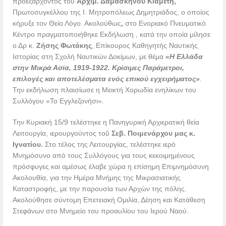
προεξάρχοντος του
Αρχιμ. Δαμασκηνού Κιαμέτη,
Πρωτοσυγκέλλου της Ι. Μητροπόλεως Δημητριάδος, ο οποίος
κήρυξε τον Θείο Λόγο. Ακολούθως
,
στο Ενοριακό Πνευματικό
Κέντρο πραγματοποιήθηκε Εκδήλωση , κατά την οποία μίλησε
ο Δρ κ.
Ζήσης Φωτάκης
, Επίκουρος Καθηγητής Ναυτικής
Ιστορίας στη Σχολή Ναυτικών Δοκίμων, με θέμα
«Η Ελλάδα
στην Μικρά Ασία, 1919-1922. Κρίσιμες Παράμετροι,
επιλογές και αποτελέσματα ενός επικού εγχειρήματος»
.
Την εκδήλωση πλαισίωσε η Μεικτή Χορωδία ενηλίκων του
Συλλόγου «Το Εγγλεζονήσι».
Την Κυριακή 15/9 τελέστηκε η Πανηγυρική Αρχιερατική θεία
Λειτουργία, ιερουργούντος τοῦ
Σεβ. Ποιμενάρχου μας κ.
Ιγνατίου.
Στο τέλος της Λειτουργίας, τελέστηκε ιερό
Μνημόσυνο από τους Συλλόγους για τους κεκοιμημένους
πρόσφυγες και αμέσως έλαβε χώρα η επίσημη Επιμνημόσυνη
Ακολουθία, για την Ημέρα Μνήμης της Μικρασιατικής
Καταστροφής, με την παρουσία των Αρχών της πόλης.
Ακολούθησε σύντομη Επετειακή Ομιλία, Δέηση και Κατάθεση
Στεφάνων στο Μνημείο του προαυλίου του Ιερού Ναού.