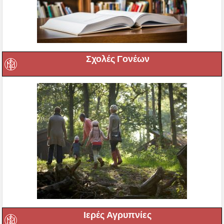
Σχολές Γονέων
Ιερές Αγρυπνίες