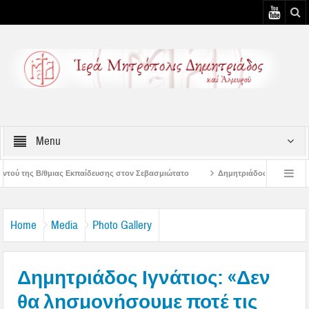
Menu
ίδευσης στον Σεβασμιώτατο
Δημητριάδος Ιγνάτιος: «Ο Χριστός μάς έδειξε τ
ρο του Θεού στον άνθρωπο να μπορεί να προσεύχεται» – 2η Αυγουστιάτικη Παράκλη
Home
Media
Photo Gallery
Δημητριάδος Ιγνάτιος: «Δεν
θα λησμονήσουμε ποτέ τις