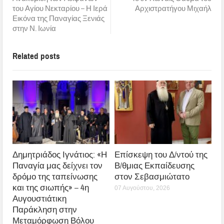
του Αγίου Νεκταρίου – Η Ιερά
Αρχιστρατήγου Μιχαήλ
Εικόνα της Παναγίας Ξενιάς
στην Ν. Ιωνία
Related posts
Δημητριάδος Ιγνάτιος: «Η
Επίσκεψη του Δ/ντού της
Παναγία μας δείχνει τον
Β/θμιας Εκπαίδευσης
δρόμο της ταπείνωσης
στον Σεβασμιώτατο
και της σιωπής» – 4η
07 Αυγούστου, 2026
Αυγουστιάτικη
Παράκληση στην
Μεταμόρφωση Βόλου