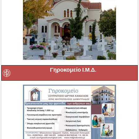
Γηροκομείο Ι.Μ.Δ.