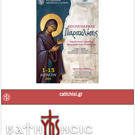
catichisi.gr