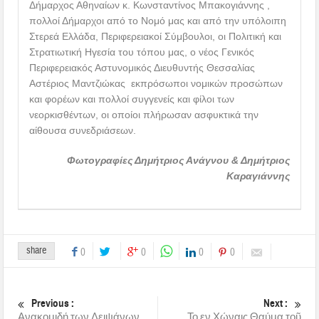
Δήμαρχος Αθηναίων κ. Κωνσταντίνος Μπακογιάννης ,
πολλοί Δήμαρχοι από το Νομό μας και από την υπόλοιπη
Στερεά Ελλάδα, Περιφερειακοί Σύμβουλοι, οι Πολιτική και
Στρατιωτική Ηγεσία του τόπου μας, ο νέος Γενικός
Περιφερειακός Αστυνομικός Διευθυντής Θεσσαλίας
Αστέριος Μαντζιώκας εκπρόσωποι νομικών προσώπων
και φορέων και πολλοί συγγενείς και φίλοι των
νεορκισθέντων, οι οποίοι πλήρωσαν ασφυκτικά την
αίθουσα συνεδριάσεων.
Φωτογραφίες Δημήτριος Ανάγνου & Δημήτριος
Καραγιάννης
share
0
0
0
0
Previous :
Next :
Ανακομιδή των Λειψάνων
Το εν Χώναις Θαύμα τοῦ