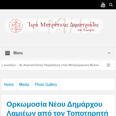
Menu
υγουστιάτικη Παράκληση στην Μεταμόρφωση Βόλου
Επίσκεψη του Δ/ντού της 
» – 3η Αυγουστιάτικη Παράκληση στον Άγιο Γεώργιο Νηλείας
Δημητριάδος Ιγν
Home
Media
Photo Gallery
Ορκωμοσία Νέου Δημάρχου
Λαμιέων από τον Τοποτηρητή