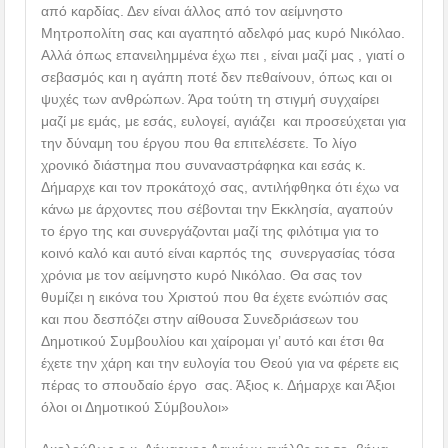
από καρδίας. Δεν είναι άλλος από τον αείμνηστο
Μητροπολίτη σας και αγαπητό αδελφό μας κυρό Νικόλαο.
Αλλά όπως επανειλημμένα έχω πει , είναι μαζί μας , γιατί ο
σεβασμός και η αγάπη ποτέ δεν πεθαίνουν, όπως και οι
ψυχές των ανθρώπων. Άρα τούτη τη στιγμή συγχαίρει
μαζί με εμάς, με εσάς, ευλογεί, αγιάζει και προσεύχεται για
την δύναμη του έργου που θα επιτελέσετε. Το λίγο
χρονικό διάστημα που συναναστράφηκα και εσάς κ.
Δήμαρχε και τον προκάτοχό σας, αντιλήφθηκα ότι έχω να
κάνω με άρχοντες που σέβονται την Εκκλησία, αγαπούν
το έργο της και συνεργάζονται μαζί της φιλότιμα για το
κοινό καλό και αυτό είναι καρπός της συνεργασίας τόσα
χρόνια με τον αείμνηστο κυρό Νικόλαο. Θα σας τον
θυμίζει η εικόνα του Χριστού που θα έχετε ενώπιόν σας
και που δεσπόζει στην αίθουσα Συνεδριάσεων του
Δημοτικού Συμβουλίου και χαίρομαι γι’ αυτό και έτσι θα
έχετε την χάρη και την ευλογία του Θεού για να φέρετε εις
πέρας το σπουδαίο έργο σας. Άξιος κ. Δήμαρχε και Άξιοι
όλοι οι Δημοτικού Σύμβουλοι»