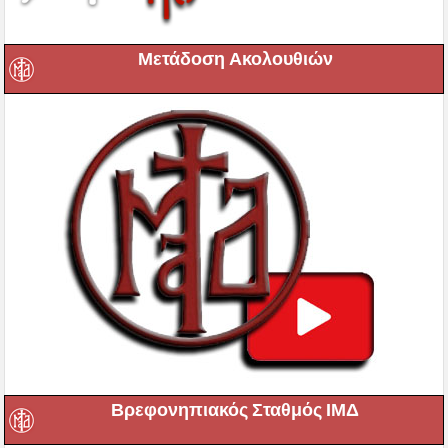
Μετάδοση Ακολουθιών
Βρεφονηπιακός Σταθμός ΙΜΔ