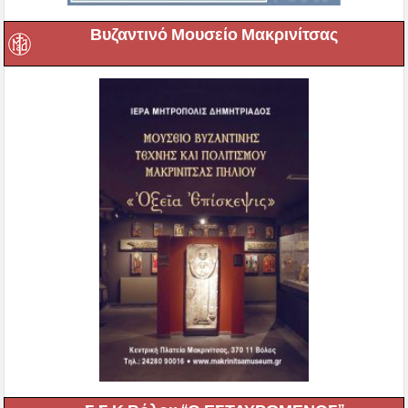
Βυζαντινό Μουσείο Μακρινίτσας