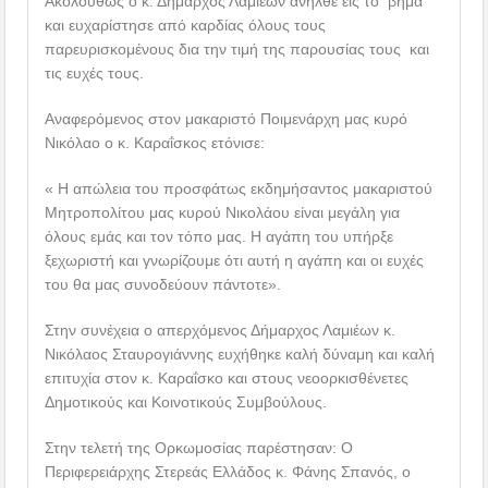
Ακολούθως ο κ. Δήμαρχος Λαμιέων ανήλθε εις το βήμα
και ευχαρίστησε από καρδίας όλους τους
παρευρισκομένους δια την τιμή της παρουσίας τους και
τις ευχές τους.
Αναφερόμενος στον μακαριστό Ποιμενάρχη μας κυρό
Νικόλαο ο κ. Καραΐσκος ετόνισε:
« Η απώλεια του προσφάτως εκδημήσαντος μακαριστού
Μητροπολίτου μας κυρού Νικολάου είναι μεγάλη για
όλους εμάς και τον τόπο μας. Η αγάπη του υπήρξε
ξεχωριστή και γνωρίζουμε ότι αυτή η αγάπη και οι ευχές
του θα μας συνοδεύουν πάντοτε».
Στην συνέχεια ο απερχόμενος Δήμαρχος Λαμιέων κ.
Νικόλαος Σταυρογιάννης ευχήθηκε καλή δύναμη και καλή
επιτυχία στον κ. Καραΐσκο και στους νεοορκισθένετες
Δημοτικούς και Κοινοτικούς Συμβούλους.
Στην τελετή της Ορκωμοσίας παρέστησαν: Ο
Περιφερειάρχης Στερεάς Ελλάδος κ. Φάνης Σπανός, ο