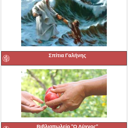
Σπίτια Γαλήνης
Βιβλιοπωλείο ”Ο Λύχνος”