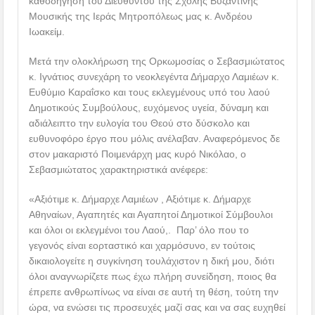
καθοδήγηση του Διευθυντού της Σχολής Βυζαντινής
Μουσικής της Ιεράς Μητροπόλεως μας κ. Ανδρέου
Ιωακείμ.
Μετά την ολοκλήρωση της Ορκωμοσίας ο Σεβασμιώτατος
κ. Ιγνάτιος συνεχάρη το νεοκλεγέντα Δήμαρχο Λαμιέων κ.
Ευθύμιο Καραΐσκο και τους εκλεγμένους υπό του λαού
Δημοτικούς Συμβούλους, ευχόμενος υγεία, δύναμη και
αδιάλειπτο την ευλογία του Θεού στο δύσκολο και
ευθυνοφόρο έργο που μόλις ανέλαβαν. Αναφερόμενος δε
στον μακαριστό Ποιμενάρχη μας κυρό Νικόλαο, ο
Σεβασμιώτατος χαρακτηριστικά ανέφερε:
«Αξιότιμε κ. Δήμαρχε Λαμιέων , Αξιότιμε κ. Δήμαρχε
Αθηναίων, Αγαπητές και Αγαπητοί Δημοτικοί Σύμβουλοι
και όλοι οι εκλεγμένοι του Λαού,. Παρ’ όλο που το
γεγονός είναι εορταστικό και χαρμόσυνο, εν τούτοις
δικαιολογείτε η συγκίνηση τουλάχιστον η δική μου, διότι
όλοι αναγνωρίζετε πως έχω πλήρη συνείδηση, ποιος θα
έπρεπε ανθρωπίνως να είναι σε αυτή τη θέση, τούτη την
ώρα, να ενώσει τις προσευχές μαζί σας και να σας ευχηθεί