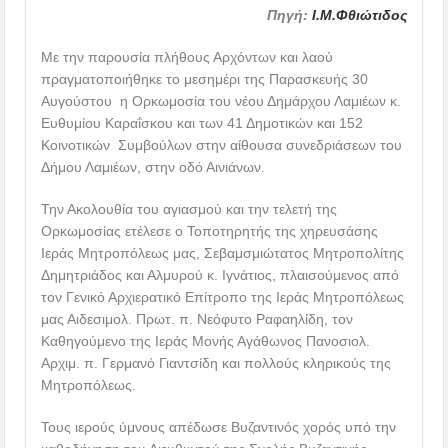
Πηγή:
Ι.Μ.Φθιώτιδος
Με την παρουσία πλήθους Αρχόντων και λαού
πραγματοποιήθηκε το μεσημέρι της Παρασκευής 30
Αυγούστου η Ορκωμοσία του νέου Δημάρχου Λαμιέων κ.
Ευθυμίου Καραΐσκου και των 41 Δημοτικών και 152
Κοινοτικών Συμβούλων στην αίθουσα συνεδριάσεων του
Δήμου Λαμιέων, στην οδό Αινιάνων.
Την Ακολουθία του αγιασμού και την τελετή της
Ορκωμοσίας ετέλεσε ο Τοποτηρητής της χηρευσάσης
Ιεράς Μητροπόλεως μας, Σεβαμσμιώτατος Μητροπολίτης
Δημητριάδος και Αλμυρού κ. Ιγνάτιος, πλαισούμενος από
τον Γενικό Αρχιερατικό Επίτροπο της Ιεράς Μητροπόλεως
μας Αιδεσιμολ. Πρωτ. π. Νεόφυτο Ραφαηλίδη, τον
Καθηγούμενο της Ιεράς Μονής Αγάθωνος Πανοσιολ.
Αρχιμ. π. Γερμανό Γιαντσίδη και πολλούς κληρικούς της
Μητροπόλεως.
Τους ιερούς ύμνους απέδωσε Βυζαντινός χορός υπό την