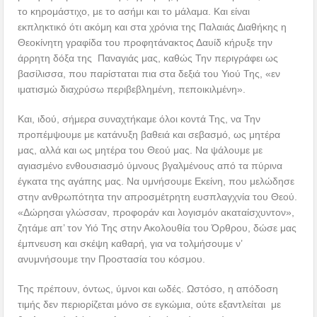
το κηρομάστιχο, με το ασήμι και το μάλαμα. Και είναι
εκπληκτικό ότι ακόμη και στα χρόνια της Παλαιάς Διαθήκης η
Θεοκίνητη γραφίδα του προφητάνακτος Δαυίδ κήρυξε την
άρρητη δόξα της Παναγιάς μας, καθώς Την περιγράφει ως
βασίλισσα, που παρίσταται πια στα δεξιά του Υιού Της, «εν
ιματισμώ διαχρύσω περιβεβλημένη, πεποικιλμένη».
Και, ιδού, σήμερα συναχτήκαμε όλοι κοντά Της, να Την
προπέμψουμε με κατάνυξη βαθειά και σεβασμό, ως μητέρα
μας, αλλά και ως μητέρα του Θεού μας. Να ψάλουμε με
αγιασμένο ενθουσιασμό ύμνους βγαλμένους από τα πύρινα
έγκατα της αγάπης μας. Να υμνήσουμε Εκείνη, που μελώδησε
στην ανθρωπότητα την απροσμέτρητη ευσπλαγχνία του Θεού.
«Δώρησαι γλώσσαν, προφοράν και λογισμόν ακαταίσχυντον»,
ζητάμε απ’ τον Υιό Της στην Ακολουθία του Όρθρου, δώσε μας
έμπνευση και σκέψη καθαρή, για να τολμήσουμε ν’
ανυμνήσουμε την Προστασία του κόσμου.
Της πρέπουν, όντως, ύμνοι και ωδές. Ωστόσο, η απόδοση
τιμής δεν περιορίζεται μόνο σε εγκώμια, ούτε εξαντλείται με