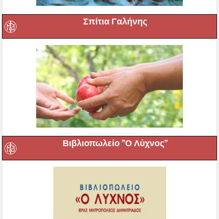
Σπίτια Γαλήνης
Βιβλιοπωλείο ”Ο Λύχνος”