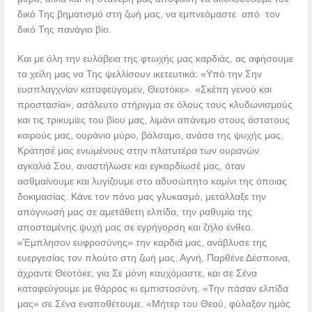
δικό Της βηματισμό στη ζωή μας, να εμπνεόμαστε από τον
δικό Της πανάγιο βίο.
Και με όλη την ευλάβεια της φτωχής μας καρδιάς, ας αφήσουμε
τα χείλη μας να Της ψελλίσουν ικετευτικά: «Υπό την Σην
ευσπλαγχνίαν καταφεύγομεν, Θεοτόκε». «Σκέπη γενού και
προστασία», ασάλευτο στήριγμα σε όλους τους κλυδωνισμούς
και τις τρικυμίες του βίου μας, λιμάνι απάνεμο στους άστατους
καιρούς μας, ουράνιο μύρο, βάλσαμο, ανάσα της ψυχής μας.
Κράτησέ μας ενωμένους στην πλατυτέρα των ουρανών
αγκαλιά Σου, αναστήλωσε και εγκαρδίωσέ μας, όταν
ασθμαίνουμε και λυγίζουμε στο αδυσώπητο καμίνι της όποιας
δοκιμασίας. Κάνε τον πόνο μας γλυκασμό, μετάλλαξε την
απόγνωσή μας σε αμετάθετη ελπίδα, την ραθυμία της
αποσταμένης ψυχή μας σε εγρήγορση και ζήλο ένθεο.
«Έμπλησον ευφροσύνης» την καρδιά μας, ανάβλυσε της
ευεργεσίας τον πλούτο στη ζωή μας. Αγνή, Παρθένε Δέσποινα,
άχραντε Θεοτόκε, για Σε μόνη καυχόμαστε, και σε Σένα
καταφεύγουμε με θάρρος κι εμπιστοσύνη. «Την πάσαν ελπίδα
μας» σε Σένα εναποθέτουμε. «Μήτερ του Θεού, φύλαξον ημάς