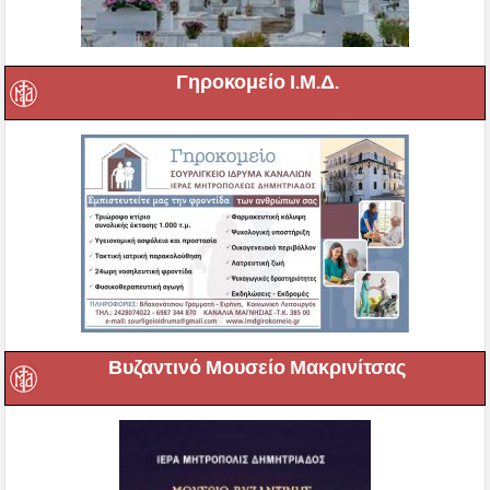
Γηροκομείο Ι.Μ.Δ.
Βυζαντινό Μουσείο Μακρινίτσας