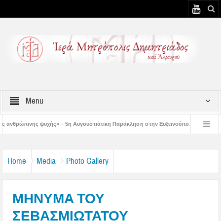
Menu
 – 5η Αυγουστιάτικη Παράκληση στην Ευξεινούπολη
Χειροθεσία Πνευματικού 
ηρωμένων κελιών της Παλαιάς Ιεράς Μονής Παναγίας Κάτω Ξενιάς
Δημητριά
Home
Media
Photo Gallery
ΜΗΝΥΜΑ ΤΟΥ
ΣΕΒΑΣΜΙΩΤΑΤΟΥ