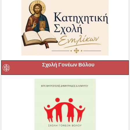
Σχολή Γονέων Βόλου