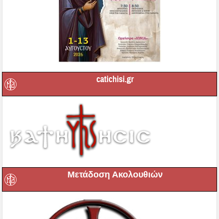
catichisi.gr
Μετάδοση Ακολουθιών