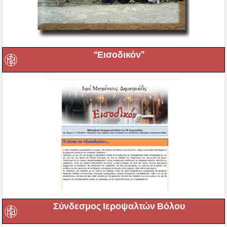
“Εισοδικόν”
Σύνδεσμος Ιεροψαλτών Βόλου