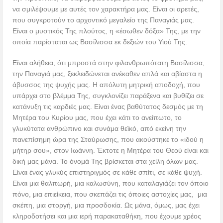
να σμιλέψουμε με αυτές τον χαρακτήρα μας. Είναι οι αρετές,
που συγκροτούν το αρχοντικό μεγαλείο της Παναγιάς μας.
Είναι ο μυστικός Της πλούτος, η «έσωθεν δόξα» Της, με την
οποία παρίσταται ως Βασίλισσα εκ δεξιών του Υιού Της.
Είναι αλήθεια, ότι μπροστά στην φιλανθρωπότατη Βασίλισσα,
την Παναγιά μας, ξεκλειδώνεται ανέκαθεν απλά και αβίαστα η
άβυσσος της ψυχής μας. Η απόλυτη μητρική αποδοχή, που
υπάρχει στο βλέμμα Της, συγκλονίζει παράξενα και βυθίζει σε
κατάνυξη τις καρδιές μας. Είναι ένας βαθύτατος δεσμός με τη
Μητέρα του Κυρίου μας, που έχει κάτι το ανείπωτο, το
γλυκύτατα ανθρώπινο και συνάμα θεϊκό, από εκείνη την
πανεπίσημη ώρα της Σταύρωσης, που ακούστηκε το «ιδού η
μήτηρ σου», στον Ιωάννη. Έκτοτε η Μητέρα του Θεού είναι και
δική μας μάνα. Το όνομά Της βρίσκεται στα χείλη όλων μας.
Είναι ένας γλυκύς επιστηριγμός σε κάθε σπίτι, σε κάθε ψυχή.
Είναι μια θαλπωρή, μια καλωσύνη, που καταλαγιάζει τον όποιο
πόνο, μια επιείκεια, που σκεπάζει τις όποιες αστοχίες μας, μια
σκέπη, μια στοργή, μια προσδοκία. Ως μάνα, όμως, μας έχει
κληροδοτήσει και μια ιερή παρακαταθήκη, που έχουμε χρέος