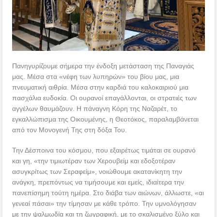
Πανηγυρίζουμε σήμερα την ένδοξη μετάσταση της Παναγιάς
μας. Μέσα στα «νέφη των λυπηρών» του βίου μας, μια
πνευματική αιθρία. Μέσα στην καρδιά του καλοκαιριού μια
πασχάλια ευδοκία. Οι ουρανοί επαγάλλονται, οι στρατιές των
αγγέλων θαυμάζουν. Η πάναγνη Κόρη της Ναζαρέτ, το
εγκαλλώπισμα της Οικουμένης, η Θεοτόκος, παραλαμβάνεται
από τον Μονογενή Της στη δόξα Του.
Την Δέσποινα του κόσμου, που εξαιρέτως τιμάται σε ουρανό
και γη, «την τιμιωτέραν των Χερουβείμ και εδοξοτέραν
ασυγκρίτως των Σεραφείμ», νοιώθουμε ακατανίκητη την
ανάγκη, πρεπόντως να τιμήσουμε και εμείς, ιδιαίτερα την
πανεπίσημη τούτη ημέρα. Στο διάβα των αιώνων, άλλωστε, «αι
γενεαί πάσαι» την τίμησαν με κάθε τρόπο. Την υμνολόγησαν
με την ψαλμωδία και τη ζωγραφική, με το σκαλισμένο ξύλο και