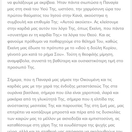
να φυλάξουμε με ακρίβεια. Ήταν πάντα σιωπώσα η Παναγία
μας στη σκιά του Υιού Της, ωστόσο, την χαρμόσυνη ώρα του
πρώτου θαύματος του Ιησού στην Κανά, ακούστηκε η
συμβουλή και επιθυμία Της: «Αυτού ακούετε». Ας κλείσουμε
στην καρδιά μας αυτόν τον λόγο Της, όπως Εκείνη, που πάντα
«συνετήρει εν τη καρδία Της» τα λόγια του Θεού. Και ας
φανούμε πρόθυμοι να πειθαρχούμε στο θέλημά Του, καθώς
Εκείνη μας έδωσε το πρότυπο με το «ιδού η δούλη Κυρίου,
γένοιτό μοι κατά το ρήμα Σου». Τούτη η θεοφιλής μίμηση,
αναμφίβολα, συνιστά τη βαθύτερη και ουσιαστικότερη τιμή στο
προσωπό Της.
Σήμερα, που η Παναγιά μας γέμισε την Οικουμένη και τις
καρδιές μας με την χαρά της ένδοξης μεταστάσεώς Της στα
ουράνια βασίλεια, σήμερα που όλα είναι χαροποιά, ιλαρά και
μακάρια από τη γλυκύτητά Της, σήμερα που η ελπίδα της
ανύστακτης μεσιτείας Της και παρουσίας Της στη ζωή μας, μας
επιτρέπει να κοιτάζουμε μπροστά και πέρα από τις δυσκολίες
των καιρών μας το μέλλον με αισιοδοξία και εμπιστοσύνη, ας
καταθέσουμε στη χάρη Της τα ευωδέστερα της ψυχής μας
μύρα, αλλά και τη σταθερή μας απόφαση να ακολουθούμε τον