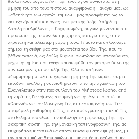
θεολογικούς λόγους. Αν η τιμή ενός αγίου συνίσταται στη
μίμησή του από τους πιστούς, αναμφίβολα η Παναγιά μας, ως
«αδαπάνητο των αρετών ταμείον», μας προσφέρεται ως το
κατ’ εξοχήν πρότυπο αγίας πνευματικής ζωής. Υπήρξε η
Άσπιλη και Αμόλυντη, η Κεχαριτωμένη, συγκεντρώνοντας στο
πρόσωπό Της το σύνολο της χάριτος και αγιότητος, στην
ακρότατη και τελειότερη μορφή τους. Γι’ αυτό και απλώνουμε
σήμερα τη σκέψη μας στα μονοπάτια του βίου Της, που τα
βάδισε ταπεινά, ως δούλη Κυρίου, σιωπώσα και υπακούουσα,
μέχρι την ημέρα που έγειρε και εκοιμήθη τον μακάριο ύπνο της
συντελεσμένης αποστολής Της. Όλα τα υπέμεινε
αδιαμαρτύρητα, όλα τα χώρεσε η μητρική Της καρδιά, σε μια
επώδυνη εναλλαγή συναισθημάτων, από την αγαλλίαση του
Ευαγγελισμού στην περισυλλογή του Μνήστορα Ιωσήφ, από
τη χαρά της Γεννήσεως στη φυγή για την Αίγυπτο, από τα
«Ωσαννά» για τον Μονογενή Της στα «σταυρωθήτω». Την
απαράμιλλη καθαρότητά Της, την υποδειγματική υπακοή Της
στο θέλημα του Θεού, την δοξολογητική προσευχή Της, την
διακριτική σιωπή Της, την μοναδική ταπεινοφροσύνη Της, ας
επιχειρήσουμε ταπεινά να αποταμιεύσουμε στην ψυχή μας, με
την προοπτική να διαμορφώσουμε με αυτές το φρόνημά μας,