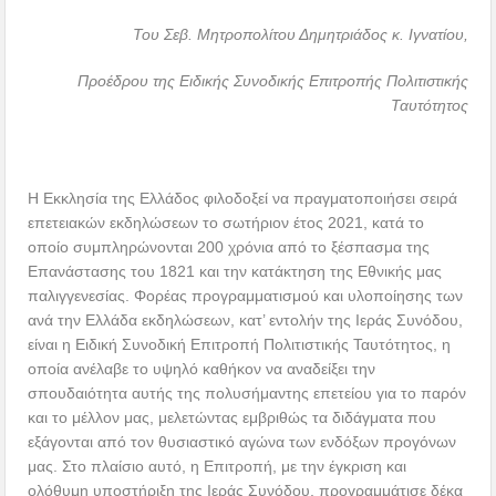
Του Σεβ. Μητροπολίτου Δημητριάδος κ. Ιγνατίου,
Προέδρου της Ειδικής Συνοδικής Επιτροπής Πολιτιστικής
Ταυτότητος
Η Εκκλησία της Ελλάδος φιλοδοξεί να πραγματοποιήσει σειρά
επετειακών εκδηλώσεων το σωτήριον έτος 2021, κατά το
οποίο συμπληρώνονται 200 χρόνια από το ξέσπασμα της
Επανάστασης του 1821 και την κατάκτηση της Εθνικής μας
παλιγγενεσίας. Φορέας προγραμματισμού και υλοποίησης των
ανά την Ελλάδα εκδηλώσεων, κατ’ εντολήν της Ιεράς Συνόδου,
είναι η Ειδική Συνοδική Επιτροπή Πολιτιστικής Ταυτότητος, η
οποία ανέλαβε το υψηλό καθήκον να αναδείξει την
σπουδαιότητα αυτής της πολυσήμαντης επετείου για το παρόν
και το μέλλον μας, μελετώντας εμβριθώς τα διδάγματα που
εξάγονται από τον θυσιαστικό αγώνα των ενδόξων προγόνων
μας. Στο πλαίσιο αυτό, η Επιτροπή, με την έγκριση και
ολόθυμη υποστήριξη της Ιεράς Συνόδου, προγραμμάτισε δέκα