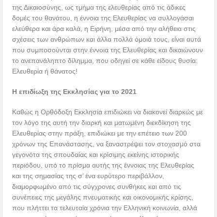
της Δικαιοσύνης, ως τμήμα της ελευθερίας από τις άδικες
δομές του θανάτου, η έννοια της Ελευθερίας να συλλογάσαι
ελεύθερα και άρα καλά, η Ειρήνη, μέσα από την αλήθεια στις
σχέσεις των ανθρώπων και άλλα πολλά όμοιά τους, είναι αυτά
που συμποσούνται στην έννοια της Ελευθερίας και δικαιώνουν
το ανεπανάληπτο δίλημμα, που οδηγεί σε κάθε είδους θυσία:
Ελευθερία ή θάνατος!
Η επιδίωξη της Εκκλησίας για το 2021
Καθώς η Ορθόδοξη Εκκλησία επιδιώκει να διακονεί διαρκώς με
τον λόγο της αυτή την διαρκή και ματωμένη διεκδίκηση της
Ελευθερίας στην πράξη, επιδιώκει με την επέτειο των 200
χρόνων της Επανάστασης, να ξαναστρέψει τον στοχασμό στα
γεγονότα της σπουδαίας και κρίσιμης εκείνης ιστορικής
περιόδου, υπό το πρίσμα αυτής της έννοιας της Ελευθερίας
και της σημασίας της σ’ ένα ευρύτερο περιβάλλον,
διαμορφωμένο από τις σύγχρονες συνθήκες και από τις
συνέπειες της μεγάλης πνευματικής και οικονομικής κρίσης,
που πλήττει τα τελευταία χρόνια την Ελληνική κοινωνία, αλλά