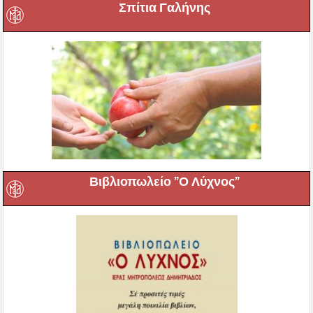
Σπίτια Γαλήνης
Βιβλιοπωλείο ”Ο Λύχνος”