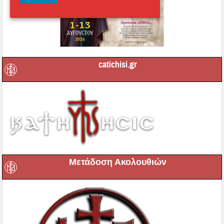
catichisi.gr
Μετάδοση Ακολουθιών