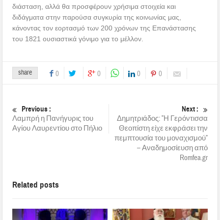
διάσταση, αλλά θα προσφέρουν χρήσιμα στοιχεία και
διδάγματα στην παρούσα συγκυρία της κοινωνίας μας,
κάνοντας τον εορτασμό των 200 χρόνων της Επανάστασης
του 1821 ουσιαστικά γόνιμο για το μέλλον.
share
0
0
0
0
Previous :
Next :
Λαμπρή η Πανήγυρις του
Δημητριάδος: ”Η Γερόντισσα
Αγίου Λαυρεντίου στο Πήλιο
Θεοπίστη είχε εκφράσει την
πεμπτουσία του μοναχισμού”
– Αναδημοσίευση από
Romfea.gr
Related posts