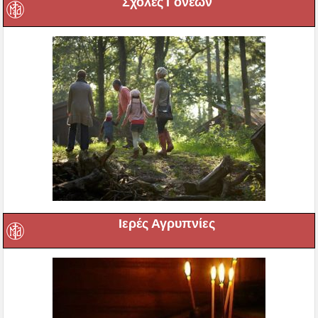
Σχολές Γονέων
Ιερές Αγρυπνίες