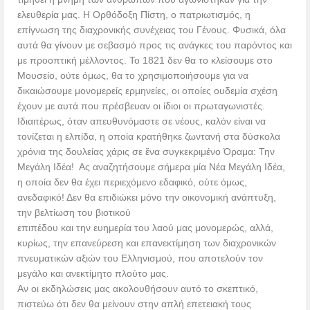
ελευθερία μας. Η Ορθόδοξη Πίστη, ο πατριωτισμός, η
επίγνωση της διαχρονικής συνέχειας του Γένους. Φυσικά, όλα
αυτά θα γίνουν με σεβασμό προς τις ανάγκες του παρόντος και
με προοπτική μέλλοντος. Το 1821 δεν θα το κλείσουμε στο
Μουσείο, ούτε όμως, θα το χρησιμοποιήσουμε για να
δικαιώσουμε μονομερείς ερμηνείες, οι οποίες ουδεμία σχέση
έχουν με αυτά που πρέσβευαν οι ίδιοι οι πρωταγωνιστές.
Ιδιαιτέρως, όταν απευθυνόμαστε σε νέους, καλόν είναι να
τονίζεται η ελπίδα, η οποία κρατήθηκε ζωντανή στα δύσκολα
χρόνια της δουλείας χάρις σε ἕνα συγκεκριμένο Όραμα: Την
Μεγάλη Ιδέα! Ας αναζητήσουμε σήμερα μία Νέα Μεγάλη Ιδέα,
η οποία δεν θα έχει περιεχόμενο εδαφικό, ούτε όμως,
ανεδαφικό! Δεν θα επιδιώκει μόνο την οικονομική ανάπτυξη,
την βελτίωση του βιοτικού
επιπέδου και την ευημερία του λαού μας μονομερώς, αλλά,
κυρίως, την επανεύρεση και επανεκτίμηση των διαχρονικών
πνευματικών αξιών του Ελληνισμού, που αποτελούν τον
μεγάλο και ανεκτίμητο πλούτο μας.
Αν οι εκδηλώσεις μας ακολουθήσουν αυτό το σκεπτικό,
πιστεύω ότι δεν θα μείνουν στην απλή επετειακή τους