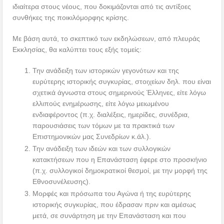
ιδιαίτερα στους νέους, που δοκιμάζονται από τις αντίξοες
συνθήκες της ποικιλόμορφης κρίσης.
Με βάση αυτά, το σκεπτικό των εκδηλώσεων, από πλευράς
Εκκλησίας, θα καλύπτει τους εξής τομείς:
Την ανάδειξη των ιστορικών γεγονότων και της
ευρύτερης ιστορικής συγκυρίας, στοιχείων δηλ. που είναι
σχετικά άγνωστα στους σημερινούς Έλληνες, είτε λόγω
ελλιπούς ενημέρωσης, είτε λόγω μειωμένου
ενδιαφέροντος (π.χ. διαλέξεις, ημερίδες, συνέδρια,
παρουσιάσεις των τόμων με τα πρακτικά των
Επιστημονικών μας Συνεδρίων κ.άλ.).
Την ανάδειξη των ιδεών και των συλλογικών
κατακτήσεων που η Επανάσταση έφερε στο προσκήνιο
(π.χ. συλλογικοί δημοκρατικοί θεσμοί, με την μορφή της
Εθνοσυνέλευσης).
Μορφές και πρόσωπα του Αγώνα ή της ευρύτερης
ιστορικής συγκυρίας, που έδρασαν πριν και αμέσως
μετά, σε συνάρτηση με την Επανάσταση και που