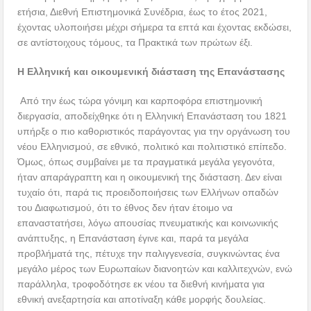
ετήσια, Διεθνή Επιστημονικά Συνέδρια, έως το έτος 2021,
έχοντας υλοποιήσει μέχρι σήμερα τα επτά και έχοντας εκδώσει,
σε αντίστοιχους τόμους, τα Πρακτικά των πρώτων έξι.
Η Ελληνική και οικουμενική διάσταση της Επανάστασης
Από την έως τώρα γόνιμη και καρποφόρα επιστημονική
διεργασία, αποδείχθηκε ότι η Ελληνική Επανάσταση του 1821
υπήρξε ο πιο καθοριστικός παράγοντας για την οργάνωση του
νέου Ελληνισμού, σε εθνικό, πολιτικό και πολιτιστικό επίπεδο.
Όμως, όπως συμβαίνει με τα πραγματικά μεγάλα γεγονότα,
ήταν απαράγραπτη και η οικουμενική της διάσταση. Δεν είναι
τυχαίο ότι, παρά τις προειδοποιήσεις των Ελλήνων οπαδών
του Διαφωτισμού, ότι το έθνος δεν ήταν έτοιμο να
επαναστατήσει, λόγω απουσίας πνευματικής και κοινωνικής
ανάπτυξης, η Επανάσταση έγινε και, παρά τα μεγάλα
προβλήματά της, πέτυχε την παλιγγενεσία, συγκινώντας ένα
μεγάλο μέρος των Ευρωπαίων διανοητών και καλλιτεχνών, ενώ
παράλληλα, τροφοδότησε εκ νέου τα διεθνή κινήματα για
εθνική ανεξαρτησία και αποτίναξη κάθε μορφής δουλείας.