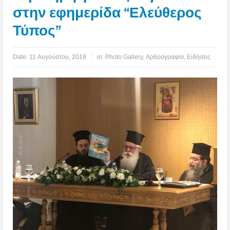
στην εφημερίδα “Ελεύθερος
Τύπος”
Date:
11 Αυγούστου, 2019
in:
Photo Gallery
,
Αρθρογραφία
,
Ειδήσεις