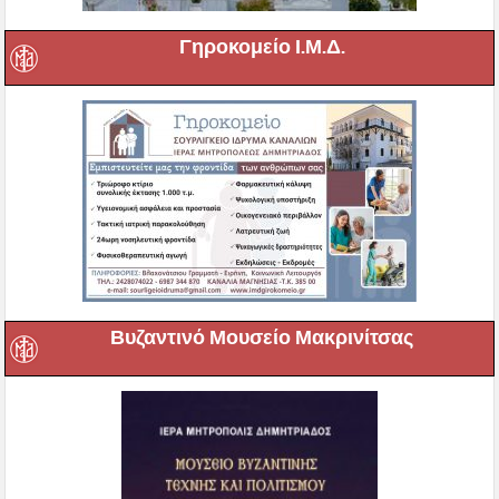
Γηροκομείο Ι.Μ.Δ.
Βυζαντινό Μουσείο Μακρινίτσας