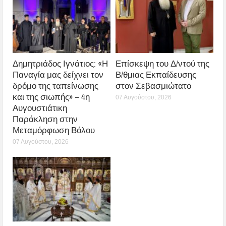
Δημητριάδος Ιγνάτιος: «Η
Επίσκεψη του Δ/ντού της
Παναγία μας δείχνει τον
Β/θμιας Εκπαίδευσης
δρόμο της ταπείνωσης
στον Σεβασμιώτατο
και της σιωπής» – 4η
07 Αυγούστου, 2026
Αυγουστιάτικη
Παράκληση στην
Μεταμόρφωση Βόλου
07 Αυγούστου, 2026