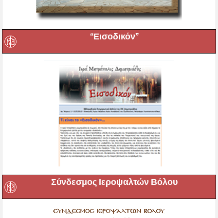
“Εισοδικόν”
Σύνδεσμος Ιεροψαλτών Βόλου