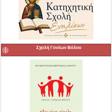
Σχολή Γονέων Βόλου