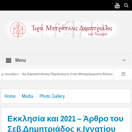
Menu
ουστιάτικη Παράκληση στην Μεταμόρφωση Βόλου
Επίσκεψη του Δ/ντού της Β/
– 3η Αυγουστιάτικη Παράκληση στον Άγιο Γεώργιο Νηλείας
Δημητριάδος Ιγνά
Home
Media
Photo Gallery
Εκκλησία και 2021 – Άρθρο του
Σεβ.Δημητριάδος κ.Ιγνατίου