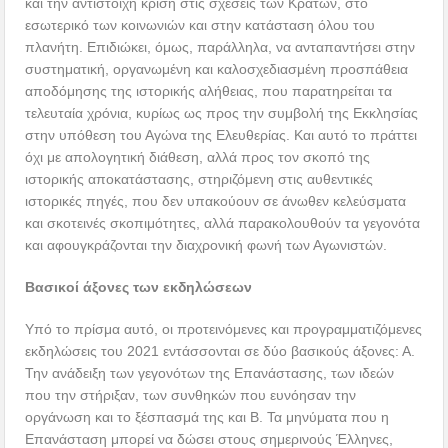
και την αντίστοιχη κρίση στις σχέσεις των Κρατών, στο
εσωτερικό των κοινωνιών και στην κατάσταση όλου του
πλανήτη. Επιδιώκει, όμως, παράλληλα, να ανταπαντήσει στην
συστηματική, οργανωμένη και καλοσχεδιασμένη προσπάθεια
αποδόμησης της ιστορικής αλήθειας, που παρατηρείται τα
τελευταία χρόνια, κυρίως ως προς την συμβολή της Εκκλησίας
στην υπόθεση του Αγώνα της Ελευθερίας. Και αυτό το πράττει
όχι με απολογητική διάθεση, αλλά προς τον σκοπό της
ιστορικής αποκατάστασης, στηριζόμενη στις αυθεντικές
ιστορικές πηγές, που δεν υπακούουν σε άνωθεν κελεύσματα
και σκοτεινές σκοπιμότητες, αλλά παρακολουθούν τα γεγονότα
και αφουγκράζονται την διαχρονική φωνή των Αγωνιστών.
Βασικοί άξονες των εκδηλώσεων
Υπό το πρίσμα αυτό, οι προτεινόμενες και προγραμματιζόμενες
εκδηλώσεις του 2021 εντάσσονται σε δύο βασικούς άξονες: Α.
Την ανάδειξη των γεγονότων της Επανάστασης, των ιδεών
που την στήριξαν, των συνθηκών που ευνόησαν την
οργάνωση και το ξέσπασμά της και Β. Τα μηνύματα που η
Επανάσταση μπορεί να δώσει στους σημερινούς Έλληνες,