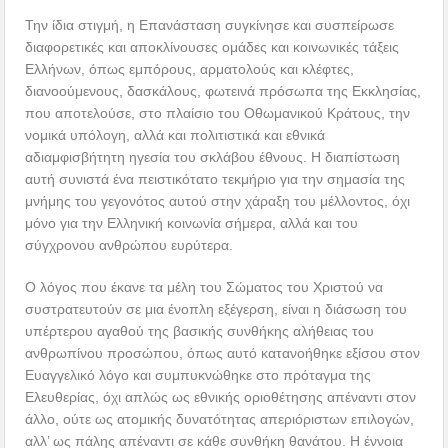
Την ίδια στιγμή, η Επανάσταση συγκίνησε και συσπείρωσε
διαφορετικές και αποκλίνουσες ομάδες και κοινωνικές τάξεις
Ελλήνων, όπως εμπόρους, αρματολούς και κλέφτες,
διανοούμενους, δασκάλους, φωτεινά πρόσωπα της Εκκλησίας,
που αποτελούσε, στο πλαίσιο του Οθωμανικού Κράτους, την
νομικά υπόλογη, αλλά και πολιτιστικά και εθνικά
αδιαμφισβήτητη ηγεσία του σκλάβου έθνους. Η διαπίστωση
αυτή συνιστά ένα πειστικότατο τεκμήριο για την σημασία της
μνήμης του γεγονότος αυτού στην χάραξη του μέλλοντος, όχι
μόνο για την Ελληνική κοινωνία σήμερα, αλλά και του
σύγχρονου ανθρώπου ευρύτερα.
Ο λόγος που έκανε τα μέλη του Σώματος του Χριστού να
συστρατευτούν σε μια ένοπλη εξέγερση, είναι η διάσωση του
υπέρτερου αγαθού της βασικής συνθήκης αλήθειας του
ανθρωπίνου προσώπου, όπως αυτό κατανοήθηκε εξίσου στον
Ευαγγελικό λόγο και συμπυκνώθηκε στο πρόταγμα της
Ελευθερίας, όχι απλώς ως εθνικής οριοθέτησης απέναντι στον
άλλο, ούτε ως ατομικής δυνατότητας απεριόριστων επιλογών,
αλλ’ ως πάλης απέναντι σε κάθε συνθήκη θανάτου. Η έννοια