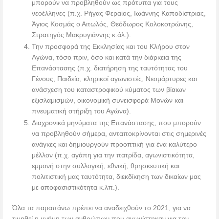
μπορούν να προβληθούν ως πρότυπα για τους
νεοέλληνες (π.χ. Ρήγας Φεραίος, Ιωάννης Καποδίστριας,
Άγιος Κοσμάς ο Αιτωλός, Θεόδωρος Κολοκοτρώνης,
Στρατηγός Μακρυγιάννης κ.άλ.).
Την προσφορά της Εκκλησίας και του Κλήρου στον
Αγώνα, τόσο πριν, όσο και κατά την διάρκεια της
Επανάστασης (π.χ. διατήρηση της ταυτότητας του
Γένους, Παιδεία, κληρικοί αγωνιστές, Νεομάρτυρες και
ανάσχεση του καταστροφικού κύματος των βίαιων
εξισλαμισμών, οικονομική συνεισφορά Μονών και
πνευματική στήριξη του Αγώνα).
Διαχρονικά μηνύματα της Επανάστασης, που μπορούν
να προβληθούν σήμερα, ανταποκρίνονται στις σημερινές
ανάγκες και δημιουργούν προοπτική για ένα καλύτερο
μέλλον (π.χ. αγάπη για την πατρίδα, αγωνιστικότητα,
εμμονή στην συλλογική, εθνική, θρησκευτική και
πολιτιστική μας ταυτότητα, διεκδίκηση των δικαίων μας
με αποφασιστικότητα κ.λπ.).
Όλα τα παραπάνω πρέπει να αναδειχθούν το 2021, για να
τιμηθεί η μνήμη των ανθρώπων που αγωνίστηκαν για την