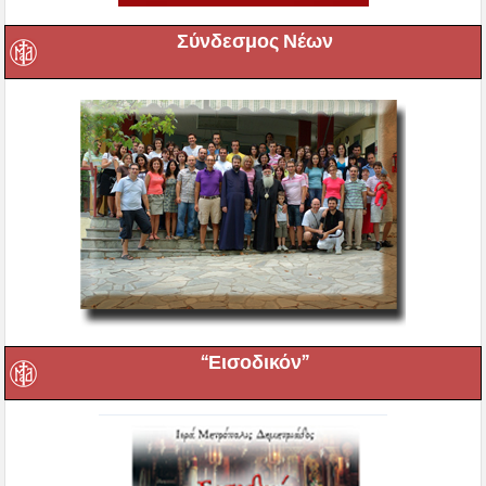
Σύνδεσμος Νέων
“Εισοδικόν”