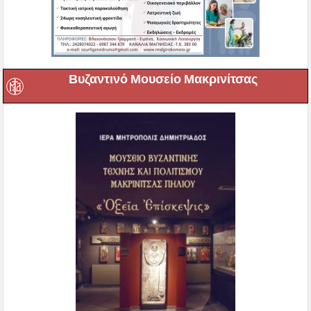
Βυζαντινό Μουσείο Μακρινίτσας