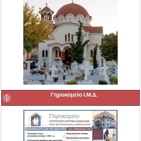
Γηροκομείο Ι.Μ.Δ.