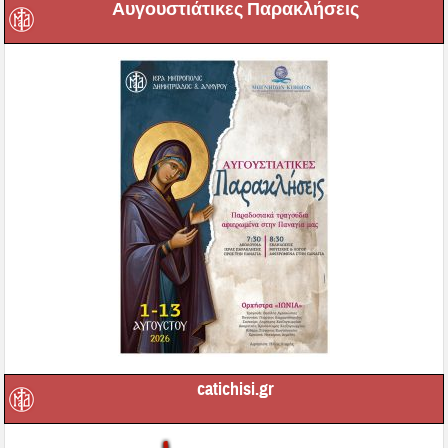
Αυγουστιάτικες Παρακλήσεις
catichisi.gr