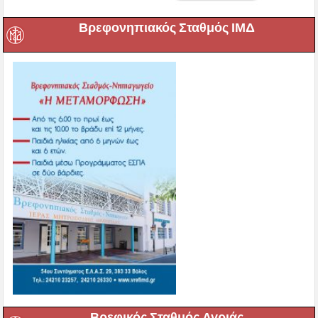
Βρεφονηπιακός Σταθμός ΙΜΔ
Βρεφικός Σταθμός Αγριάς