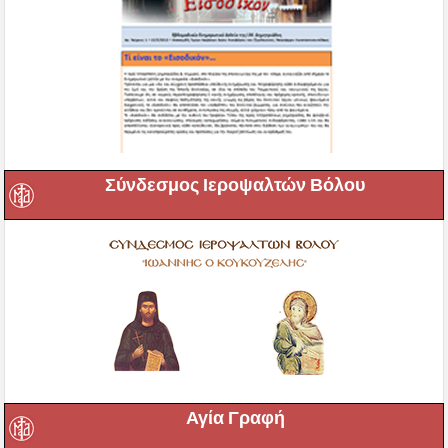
Σύνδεσμος Ιεροψαλτών Βόλου
Αγία Γραφή