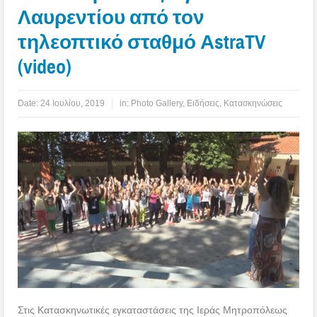
Λαυρεντίου από τον
τηλεοπτικό σταθμό ΑstraTV
(video)
Date:
24 Ιουλίου, 2019
in:
Photo Gallery
,
Ειδήσεις
,
Κατασκηνώσεις
Στις Κατασκηνωτικές εγκαταστάσεις της Ιεράς Μητροπόλεως