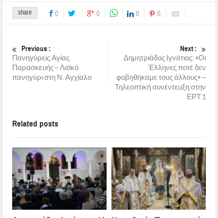
share
0
0
0
0
Previous :
Next :
Πανηγύρεις Αγίας
Δημητριάδος Ιγνάτιος: «Οι
Παρασκευής – Λαϊκό
Έλληνες ποτέ δεν
πανηγύρι στη Ν. Αγχίαλο
φοβηθήκαμε τους άλλους» –
Τηλεοπτική συνέντευξη στην
ΕΡΤ 1
Related posts