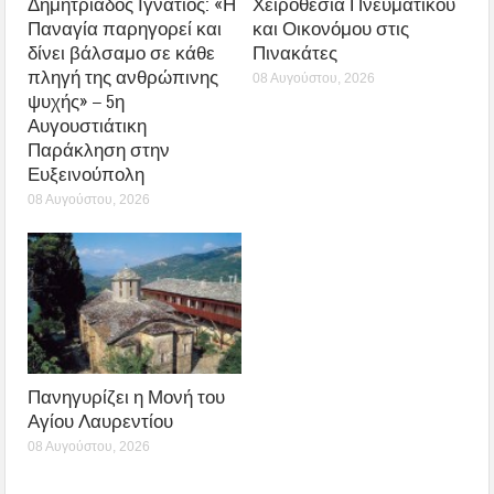
Δημητριάδος Ιγνάτιος: «Η
Χειροθεσία Πνευματικού
Παναγία παρηγορεί και
και Οικονόμου στις
δίνει βάλσαμο σε κάθε
Πινακάτες
πληγή της ανθρώπινης
08 Αυγούστου, 2026
ψυχής» – 5η
Αυγουστιάτικη
Παράκληση στην
Ευξεινούπολη
08 Αυγούστου, 2026
Πανηγυρίζει η Μονή του
Αγίου Λαυρεντίου
08 Αυγούστου, 2026