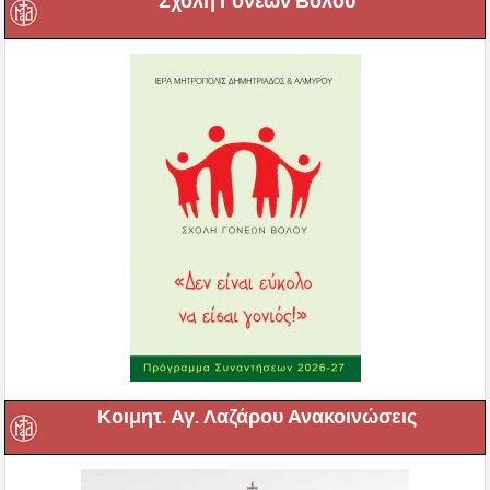
Σχολή Γονέων Βόλου
Κοιμητ. Αγ. Λαζάρου Ανακοινώσεις