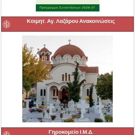
Κοιμητ. Αγ. Λαζάρου Ανακοινώσεις
Γηροκομείο Ι.Μ.Δ.