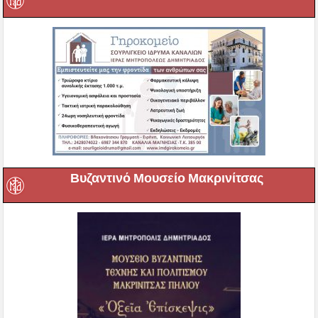
Βυζαντινό Μουσείο Μακρινίτσας