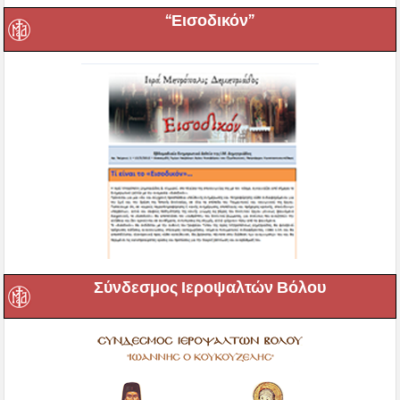
“Εισοδικόν”
Σύνδεσμος Ιεροψαλτών Βόλου