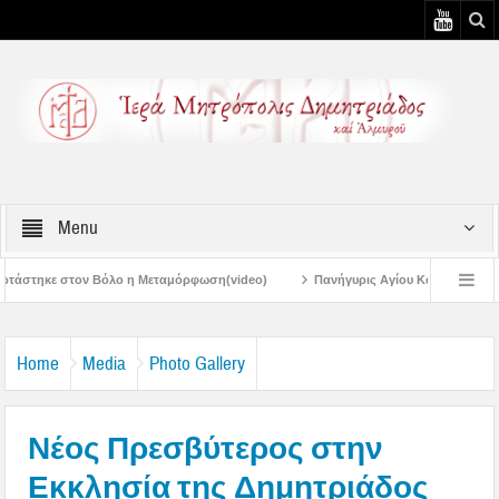
Menu
 Μεταμόρφωση(video)
Πανήγυρις Αγίου Καλλινίκου Μητροπολίτου Εδέσσης στ
Πανηγύρεις Μεταμορφώσεως – 4η Αυγουστιάτικη Παράκληση στην Μεταμόρφωσ
Home
Media
Photo Gallery
Νέος Πρεσβύτερος στην
Εκκλησία της Δημητριάδος