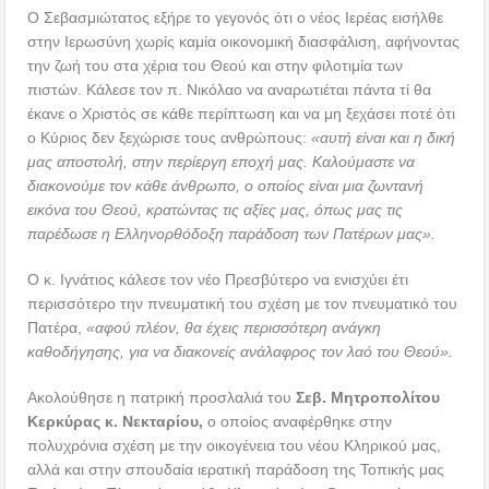
Ο Σεβασμιώτατος εξήρε το γεγονός ότι ο νέος Ιερέας εισήλθε
στην Ιερωσύνη χωρίς καμία οικονομική διασφάλιση, αφήνοντας
την ζωή του στα χέρια του Θεού και στην φιλοτιμία των
πιστών. Κάλεσε τον π. Νικόλαο να αναρωτιέται πάντα τί θα
έκανε ο Χριστός σε κάθε περίπτωση και να μη ξεχάσει ποτέ ότι
ο Κύριος δεν ξεχώρισε τους ανθρώπους:
«αυτή είναι και η δική
μας αποστολή, στην περίεργη εποχή μας. Καλούμαστε να
διακονούμε τον κάθε άνθρωπο, ο οποίος είναι μια ζωντανή
εικόνα του Θεού, κρατώντας τις αξίες μας, όπως μας τις
παρέδωσε η Ελληνορθόδοξη παράδοση των Πατέρων μας».
Ο κ. Ιγνάτιος κάλεσε τον νέο Πρεσβύτερο να ενισχύει έτι
περισσότερο την πνευματική του σχέση με τον πνευματικό του
Πατέρα,
«αφού πλέον, θα έχεις περισσότερη ανάγκη
καθοδήγησης, για να διακονείς ανάλαφρος τον λαό του Θεού».
Ακολούθησε η πατρική προσλαλιά του
Σεβ. Μητροπολίτου
Κερκύρας κ. Νεκταρίου,
ο οποίος αναφέρθηκε στην
πολυχρόνια σχέση με την οικογένεια του νέου Κληρικού μας,
αλλά και στην σπουδαία ιερατική παράδοση της Τοπικής μας