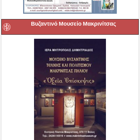
Βυζαντινό Μουσείο Μακρινίτσας