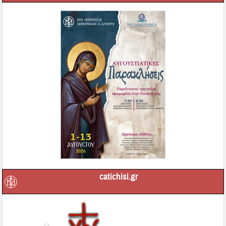
catichisi.gr