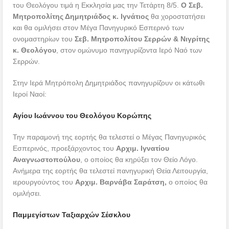
του Θεολόγου τιμά η Εκκλησία μας την Τετάρτη 8/5.
Ο Σεβ.
Μητροπολίτης Δημητριάδος κ. Ιγνάτιος
θα χοροστατήσει
και θα ομιλήσει στον Μέγα Πανηγυρικό Εσπερινό των
ονομαστηρίων του
Σεβ. Μητροπολίτου Σερρών & Νιγρίτης
κ. Θεολόγου
, στον ομώνυμο πανηγυρίζοντα Ιερό Ναό των
Σερρών.
Στην Ιερά Μητρόπολη Δημητριάδος πανηγυρίζουν οι κάτωθι
Ιεροί Ναοί:
Αγίου Ιωάννου του Θεολόγου Κορώπης
Την παραμονή της εορτής θα τελεστεί ο Μέγας Πανηγυρικός
Εσπερινός, προεξάρχοντος του
Αρχιμ. Ιγνατίου
Αναγνωστοπούλου
, ο οποίος θα κηρύξει τον Θείο Λόγο.
Ανήμερα της εορτής θα τελεστεί πανηγυρική Θεία Λειτουργία,
ιερουργούντος του
Αρχιμ. Βαρνάβα Σαράτση,
ο οποίος θα
ομιλήσει.
Παμμεγίστων Ταξιαρχών Σέσκλου