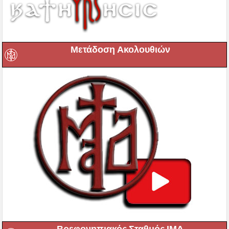
Μετάδοση Ακολουθιών
Βρεφονηπιακός Σταθμός ΙΜΔ