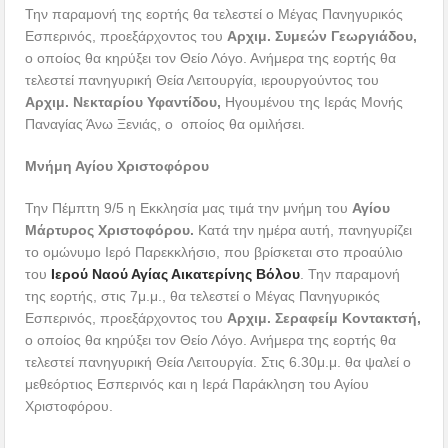
Την παραμονή της εορτής θα τελεστεί ο Μέγας Πανηγυρικός
Εσπερινός, προεξάρχοντος του
Αρχιμ. Συμεών Γεωργιάδου,
ο οποίος θα κηρύξει τον Θείο Λόγο. Ανήμερα της εορτής θα
τελεστεί πανηγυρική Θεία Λειτουργία, ιερουργούντος του
Αρχιμ. Νεκταρίου Υφαντίδου,
Ηγουμένου της Ιεράς Μονής
Παναγίας Άνω Ξενιάς, ο οποίος θα ομιλήσει.
Μνήμη Αγίου Χριστοφόρου
Την Πέμπτη 9/5 η Εκκλησία μας τιμά την μνήμη του
Αγίου
Μάρτυρος Χριστοφόρου.
Κατά την ημέρα αυτή, πανηγυρίζει
το ομώνυμο Ιερό Παρεκκλήσιο, που βρίσκεται στο προαύλιο
του
Ιερού Ναού Αγίας Αικατερίνης Βόλου
. Την παραμονή
της εορτής, στις 7μ.μ., θα τελεστεί ο Μέγας Πανηγυρικός
Εσπερινός, προεξάρχοντος του
Αρχιμ. Σεραφείμ Κοντακτσή,
ο οποίος θα κηρύξει τον Θείο Λόγο. Ανήμερα της εορτής θα
τελεστεί πανηγυρική Θεία Λειτουργία. Στις 6.30μ.μ. θα ψαλεί ο
μεθεόρτιος Εσπερινός και η Ιερά Παράκληση του Αγίου
Χριστοφόρου.