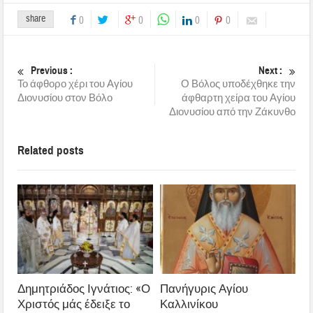
share
0
0
0
0
Previous :
Next :
Το άφθορο χέρι του Αγίου
Ο Βόλος υποδέχθηκε την
Διονυσίου στον Βόλο
άφθαρτη χείρα του Αγίου
Διονυσίου από την Ζάκυνθο
Related posts
Δημητριάδος Ιγνάτιος: «Ο
Πανήγυρις Αγίου
Χριστός μάς έδειξε το
Καλλινίκου