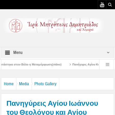
Menu
 Μεταμόρφωση(video)
Πανήγυρις Αγίου Καλλινίκου Μητροπολίτου Εδέσσης στ
Πανηγύρεις Μεταμορφώσεως – 4η Αυγουστιάτικη Παράκληση στην Μεταμόρφω
Home
Media
Photo Gallery
Πανηγύρεις Αγίου Ιωάννου
του Θεολόγου και Αγίου