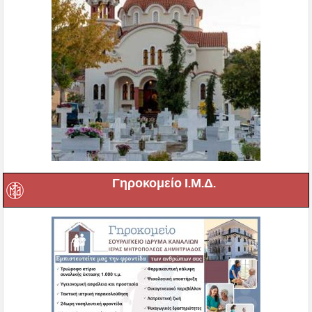
Γηροκομείο Ι.Μ.Δ.