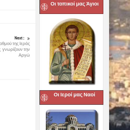
Οι τοπικοί μας Άγιοι
Next :
αθμού της Ιεράς
 γνωρίζουν την
Αργώ
Οι Ιεροί μας Ναοί