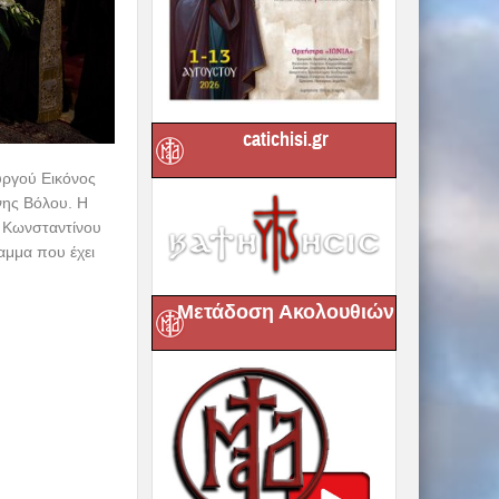
catichisi.gr
υργού Εικόνος
νης Βόλου. Η
ν Κωνσταντίνου
αμμα που έχει
Μετάδοση Ακολουθιών