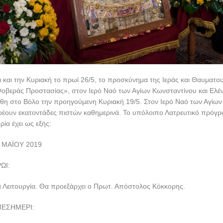
ρι και την Κυριακή το πρωί 26/5, το προσκύνημα της Ιεράς και Θαυματο
Φοβεράς Προστασίας», στον Ιερό Ναό των Αγίων Κωνσταντίνου και Ελέ
χθη στο Βόλο την προηγούμενη Κυριακή 19/5. Στον Ιερό Ναό των Αγίω
ρέουν εκατοντάδες πιστών καθημερινά. Το υπόλοιπο Λατρευτικό πρόγρ
ρία έχει ως εξής:
 ΜΑΪΟΥ 2019
ΩΙ:
α Λειτουργία. Θα προεξάρχει ο Πρωτ. Απόστολος Κόκκορης.
ΜΕΣΗΜΕΡΙ: