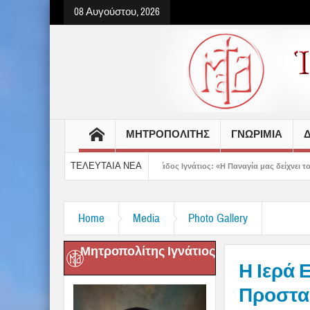
08 Αυγούστου, 2026
ΜΗΤΡΟΠΟΛΙΤΗΣ
ΓΝΩΡΙΜΙΑ
Δ
ΤΕΛΕΥΤΑΙΑ ΝΕΑ
ντίου
Δημητριάδος Ιγνάτιος: «Η Παναγία μας δείχνει τον δρόμο της ταπεί
Home
Media
Photo Gallery
Μητροπολίτης Ιγνάτιος
Η Ιερά 
Προστασ