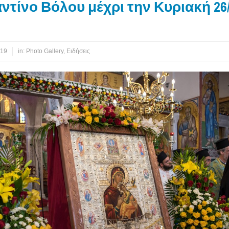
τίνο Βόλου μέχρι την Κυριακή 26/
019
in:
Photo Gallery
,
Ειδήσεις