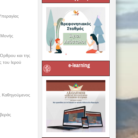
Υπεραγίας
ς Μονής
 Όρθρου και της
ς του Ιερού
e-learning
ς, Καθηγούμενος
οβεράς