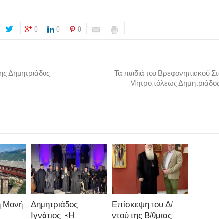
0
0
0
ης Δημητριάδος
Τα παιδιά του Βρεφονηπιακού Στ
Μητροπόλεως Δημητριάδος
η Μονή
Δημητριάδος
Επίσκεψη του Δ/
Ιγνάτιος: «Η
ντού της Β/θμιας