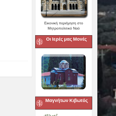
Εικονική περιήγηση στο
Μητροπολιτικό Ναό
Οι Ιερές μας Μονές
Μαγνήτων Κιβωτός