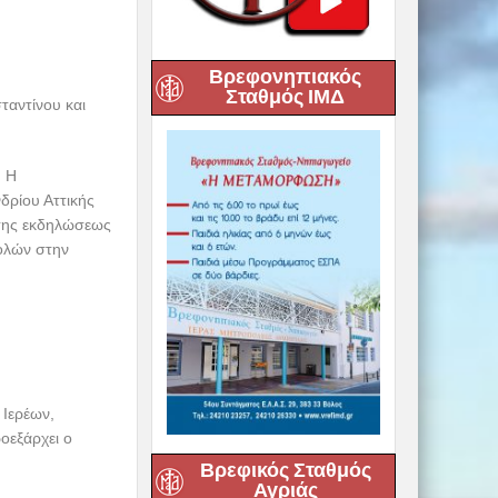
Βρεφονηπιακός
Σταθμός ΙΜΔ
ταντίνου και
. Η
ρίου Αττικής
 της εκδηλώσεως
ολών στην
 Ιερέων,
οεξάρχει ο
Βρεφικός Σταθμός
Αγριάς