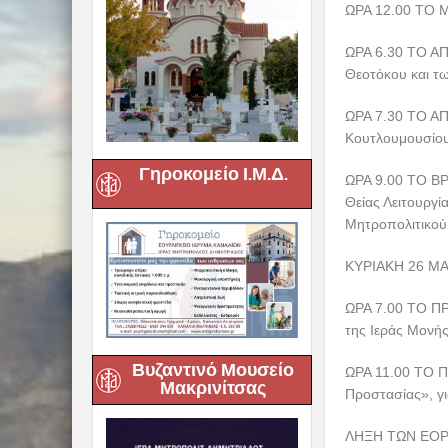
ΩΡΑ 12.00 ΤΟ Μ
ΩΡΑ 6.30 ΤΟ ΑΠ
Θεοτόκου και τω
ΩΡΑ 7.30 ΤΟ ΑΠ
Κουτλουμουσίου 
Γηροκομείο Ι.Μ.Δ.
ΩΡΑ 9.00 ΤΟ ΒΡ
Θείας Λειτουργί
Μητροπολιτικού
ΚΥΡΙΑΚΗ 26 ΜΑ
ΩΡΑ 7.00 ΤΟ ΠΡΩ
της Ιεράς Μονή
Βυζαντινό Μουσείο
ΩΡΑ 11.00 ΤΟ 
Μακρινίτσας
Προστασίας», γ
ΛΗΞΗ ΤΩΝ ΕΟ