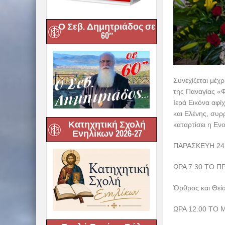
Ο Σεβ. Δημητριάδος σε
60″
Συνεχίζεται μέχ
της Παναγίας «
Ιερά Εικόνα αφί
και Ελένης, συρ
Κατηχητική Σχολή
καταρτίσει η Ενο
Ενηλίκων 2026-27
ΠΑΡΑΣΚΕΥΗ 24
ΩΡΑ 7.30 ΤΟ ΠΡ
Όρθρος και Θεί
ΩΡΑ 12.00 ΤΟ 