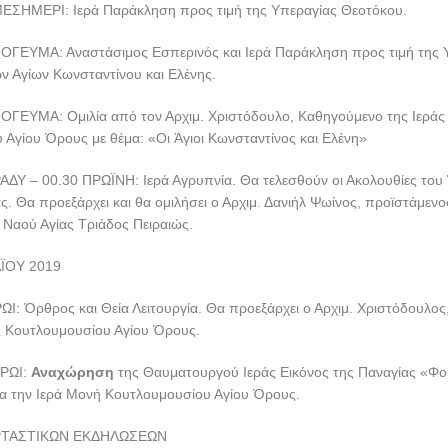
ΕΣΗΜΕΡΙ: Ιερά Παράκληση προς τιμή της Υπεραγίας Θεοτόκου.
ΟΓΕΥΜΑ: Αναστάσιμος Εσπερινός και Ιερά Παράκληση προς τιμή της 
ν Αγίων Κωνσταντίνου και Ελένης.
ΟΓΕΥΜΑ: Ομιλία από τον Αρχιμ. Χριστόδουλο, Καθηγούμενο της Ιερά
Αγίου Όρους με θέμα: «Οι Άγιοι Κωνσταντίνος και Ελένη»
ΑΔΥ – 00.30 ΠΡΩΪΝΗ: Ιερά Αγρυπνία. Θα τελεσθούν οι Ακολουθίες του
ας. Θα προεξάρχει και θα ομιλήσει ο Αρχιμ. Δανιήλ Ψωίνος, προϊστάμενο
 Ναού Αγίας Τριάδος Πειραιώς.
ΪΟΥ 2019
Ι: Όρθρος και Θεία Λειτουργία. Θα προεξάρχει ο Αρχιμ. Χριστόδουλο
ς Κουτλουμουσίου Αγίου Όρους.
ΠΡΩΙ:
Αναχώρηση
της Θαυματουργού Ιεράς Εικόνος της Παναγίας «Φ
ια την Ιερά Μονή Κουτλουμουσίου Αγίου Όρους.
ΡΤΑΣΤΙΚΩΝ ΕΚΔΗΛΩΣΕΩΝ