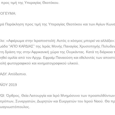
 προς τιμή της Υπεραγίας Θεοτόκου.
ΠΟΓΕΥΜΑ:
ερά Παράκληση προς τιμή της Υπεραγίας Θεοτόκου και των Αγίων Κωνσ
λο: «Αφιέρωμα στην Ιεραποστολή: Αυτός ο κόσμος μπορεί να αλλάξει»
μάδα “ΑΠΟ ΚΑΡΔΙΑΣ” της Ιεράς Μονής Παναγίας Χρυσοπηγής Πολυδενδ
τη δράση της στην Αφρικανική χώρα της Ουγκάντας. Κατά τη διάρκεια
ηθεί ομιλία από τον Αρχιμ. Εφραίμ Παναούση και εθελοντές των αποστ
ολή φωτογραφικού και κινηματογραφικού υλικού.
ΑΔΥ: Απόδειπνο.
ΑΪΟΥ 2019
ΩΙ: Όρθρος, Θεία Λειτουργία και Ιερό Μνημόσυνο των προαπελθόντων
ιτρόπων, Συνεργατών, Δωρητών και Ευεργετών του Ιερού Ναού. Θα πρ
ς Αναγνωστόπουλος.