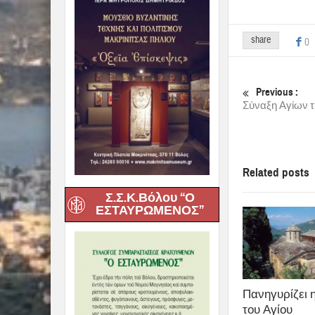
share
0
Previous :
Σύναξη Αγίων τ
Related posts
Σ.Σ.Κ.Βόλου “Ο
ΕΣΤΑΥΡΩΜΕΝΟΣ”
Πανηγυρίζει 
του Αγίου