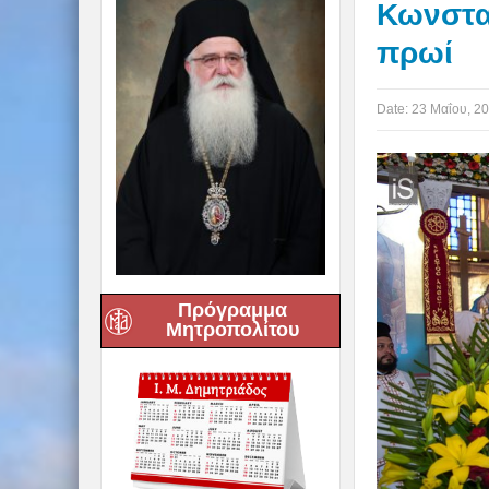
Κωνσταν
πρωί
Date:
23 Μαΐου, 2
Πρόγραμμα
Μητροπολίτου