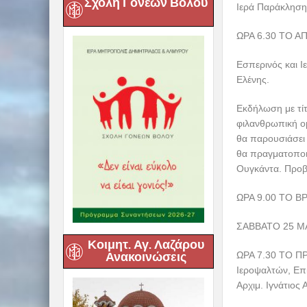
Σχολή Γονέων Βόλου
Ιερά Παράκληση
ΩΡΑ 6.30 ΤΟ Α
Εσπερινός και Ι
Ελένης.
Εκδήλωση με τίτ
φιλανθρωπική ο
θα παρουσιάσει 
θα πραγματοποι
Ουγκάντα. Προβ
ΩΡΑ 9.00 ΤΟ ΒΡ
ΣΑΒΒΑΤΟ 25 Μ
Κοιμητ. Αγ. Λαζάρου
ΩΡΑ 7.30 ΤΟ ΠΡ
Ανακοινώσεις
Ιεροψαλτών, Επ
Αρχιμ. Ιγνάτιο