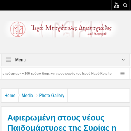
Menu
όνια ζωής και προσφοράς του Ιερού Ναού Κοιμήσεως της Θεοτόκου Πτελεού
Δ
ιστός μάς έδειξε το μέλλον μας» – Με λαμπρότητα εορτάστηκε στον Βόλο η Μεταμό
Home
Media
Photo Gallery
Αφιερωμένη στους νέους
Παιδομάρτυρες της Συρίας η