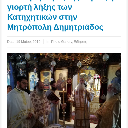
γιορτή λήξης των
Κατηχητικών στην
Μητρόπολη Δημητριάδος
Date:
19 Μαΐου, 2019
in:
Photo Gallery
,
Ειδήσεις