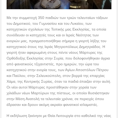
Με την συμμετοχή 350 παιδιών των τριών τελευταίων τάξεων
του Δημοτικού, του Γυμνασίου και του Λυκείου, των
κατηχητικών σχολείων της Τοπικής μας Εκκλησίας, τα οποία
συνόδευαν οι κατηχητές τους και οι Ιερείς Νεότητας των
ενοριών μας, πραγματοποιήθηκε σήμερα η γιορτή λήξης του
κατηχητικού έτους της Ιεράς Μητροπόλεως Δημητριάδος. Η
γιορτή ήταν αφιερωμένη στους πέντε νέους Μάρτυρες της
Ορθόδοξης Εκκλησίας στην Συρία, που δολοφονήθηκαν άγρια
από φανατικούς τζιχαντιστές, προ ημερών, την ώρα του
κατηχητικού στην ενορία τους, των Αγίων Αποστόλων Πέτρου
και Παύλου, στην Σελευκούπολη, στον βορρά της επαρχίας
Χάμα, της Κεντρικής Συρίας, όταν τα παιδιά έπαιζαν στην αυλή.
Οι νέοι αυτοί Μάρτυρες προστέθηκαν στην χορεία των
χιλιάδων νέων Μαρτύρων της πίστεως, οι οποίοι θυσιάστηκαν
στην Μέση Ανατολή τα τελευταία χρόνια, σε περιοχές όπου
έδρασαν και δρουν ακόμη ακραίοι φανατικοί ισλαμιστές.
Η εκδήλωση ξεκίνησε με Θεία Λειτουργία στο καθολικό της νέας