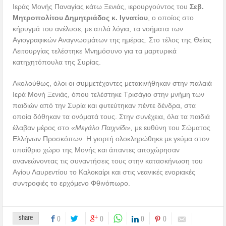
Ιεράς Μονής Παναγίας κάτω Ξενιάς, ιερουργούντος του
Σεβ.
Μητροπολίτου Δημητριάδος κ. Ιγνατίου
, ο οποίος στο
κήρυγμά του ανέλυσε, με απλά λόγια, τα νοήματα των
Αγιογραφικών Αναγνωσμάτων της ημέρας. Στο τέλος της Θείας
Λειτουργίας τελέστηκε Μνημόσυνο για τα μαρτυρικά
κατηχητόπουλα της Συρίας.
Ακολούθως, όλοι οι συμμετέχοντες μετακινήθηκαν στην παλαιά
Ιερά Μονή Ξενιάς, όπου τελέστηκε Τρισάγιο στην μνήμη των
παιδιών από την Συρία και φυτεύτηκαν πέντε δένδρα, στα
οποία δόθηκαν τα ονόματά τους. Στην συνέχεια, όλα τα παιδιά
έλαβαν μέρος στο
«Μεγάλο Παιχνίδι»,
με ευθύνη του Σώματος
Ελλήνων Προσκόπων. Η γιορτή ολοκληρώθηκε με γεύμα στον
υπαίθριο χώρο της Μονής και άπαντες αποχώρησαν
ανανεώνοντας τις συναντήσεις τους στην κατασκήνωση του
Αγίου Λαυρεντίου το Καλοκαίρι και στις νεανικές ενοριακές
συντροφιές το ερχόμενο Φθινόπωρο.
share
0
0
0
0