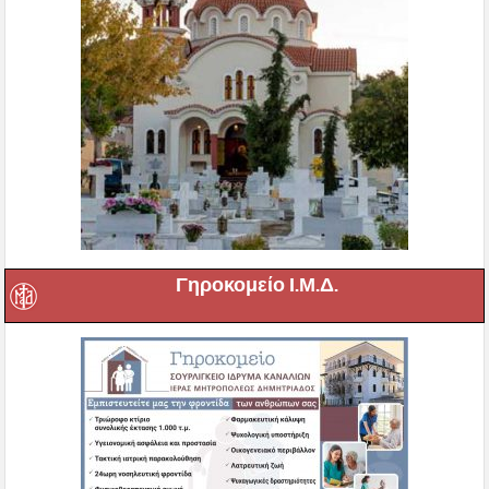
Γηροκομείο Ι.Μ.Δ.