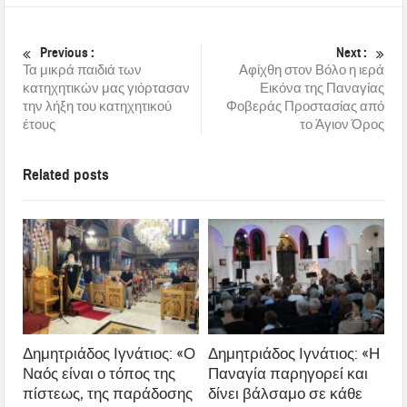
Previous :
Next :
Τα μικρά παιδιά των
Αφίχθη στον Βόλο η ιερά
κατηχητικών μας γιόρτασαν
Εικόνα της Παναγίας
την λήξη του κατηχητικού
Φοβεράς Προστασίας από
έτους
το Άγιον Όρος
Related posts
Δημητριάδος Ιγνάτιος: «Ο
Δημητριάδος Ιγνάτιος: «Η
Ναός είναι ο τόπος της
Παναγία παρηγορεί και
πίστεως, της παράδοσης
δίνει βάλσαμο σε κάθε