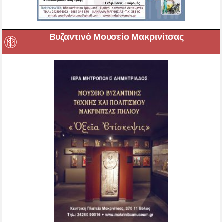
Βυζαντινό Μουσείο Μακρινίτσας