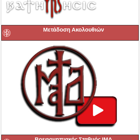
Μετάδοση Ακολουθιών
Βρεφονηπιακός Σταθμός ΙΜΔ