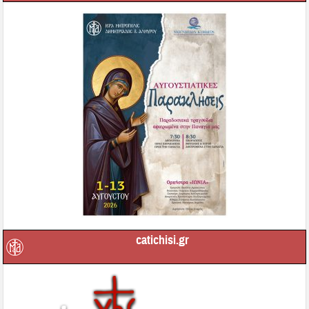
catichisi.gr