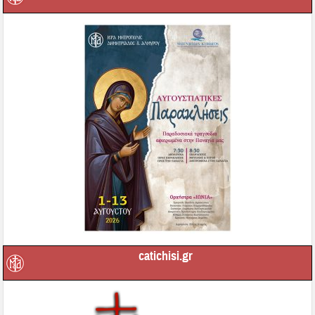
catichisi.gr