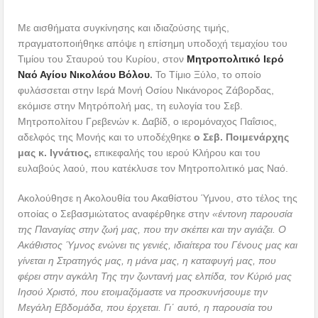
Με αισθήματα συγκίνησης και ιδιαζούσης τιμής,
πραγματοποιήθηκε απόψε η επίσημη υποδοχή τεμαχίου του
Τιμίου του Σταυρού του Κυρίου, στον
Μητροπολιτικό Ιερό
Ναό Αγίου Νικολάου Βόλου
.
Το Τίμιο Ξύλο, το οποίο
φυλάσσεται στην Ιερά Μονή Οσίου Νικάνορος Ζάβορδας,
εκόμισε στην Μητρόπολή μας, τη ευλογία του Σεβ.
Μητροπολίτου Γρεβενών κ. Δαβίδ, ο ιερομόναχος Παΐσιος,
αδελφός της Μονής και το υποδέχθηκε
ο Σεβ. Ποιμενάρχης
μας κ. Ιγνάτιος,
επικεφαλής του ιερού Κλήρου και του
ευλαβούς λαού, που κατέκλυσε τον Μητροπολιτικό μας Ναό.
Ακολούθησε η Ακολουθία του Ακαθίστου Ύμνου, στο τέλος της
οποίας ο Σεβασμιώτατος αναφέρθηκε στην
«έντονη παρουσία
της Παναγίας στην ζωή μας, που την σκέπει και την αγιάζει. Ο
Ακάθιστος Ύμνος ενώνει τις γενιές, ιδιαίτερα του Γένους μας και
γίνεται η Στρατηγός μας, η μάνα μας, η καταφυγή μας, που
φέρει στην αγκάλη Της την ζωντανή μας ελπίδα, τον Κύριό μας
Ιησού Χριστό, που ετοιμαζόμαστε να προσκυνήσουμε την
Μεγάλη Εβδομάδα, που έρχεται. Γι΄ αυτό, η παρουσία του