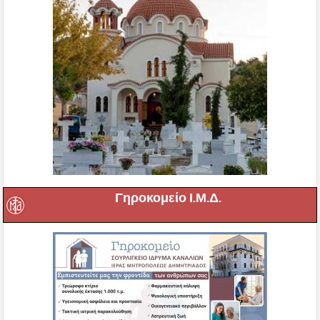
Γηροκομείο Ι.Μ.Δ.