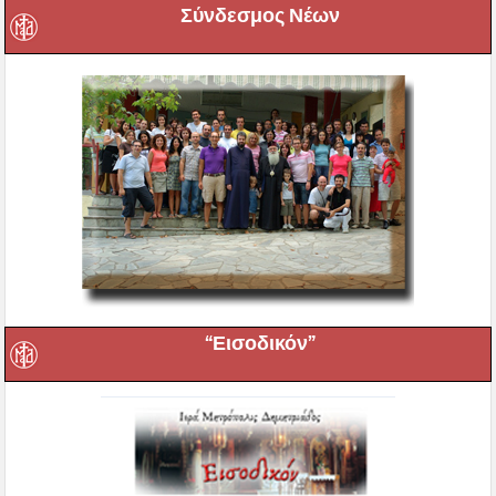
Σύνδεσμος Νέων
“Εισοδικόν”