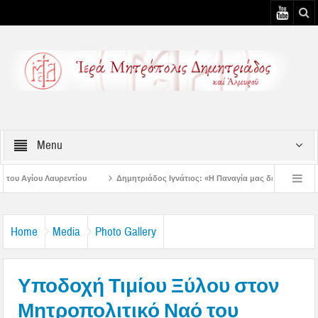
Menu
υ
Δημητριάδος Ιγνάτιος: «Η Παναγία μας δείχνει τον δρόμο της ταπείνωση
– 3η Αυγουστιάτικη Παράκληση στον Άγιο Γεώργιο Νηλείας
Δημητριάδος Ιγνά
Home
Media
Photo Gallery
Υποδοχή Τιμίου Ξύλου στον
Μητροπολιτικό Ναό του