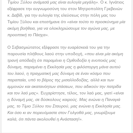
Τιμίου Ξύλου ανάμεσά μας είναι ευλογία μεγάλη»
. Ο κ. Ιγνάτιος
εξέφρασε την ευγνωμοσύνη του στον Μητροπολίτη Γρεβενών
κ. Δαβίδ, για την ευλογία της ελεύσεως στην πόλη μας του
Τιμίου Ξύλου και επεσήμανε ότι
«είναι τούτο το προσκύνημα μία
ακόμη βοήθεια, για να ολοκληρώσουμε τον αγώνα μας, με
προοπτική το Πάσχα».
Ο Σεβασμιώτατος εξέφρασε την ευαρέσκειά του για την
παρουσία πλήθους λαού στην υποδοχή,
«που είναι μία ακόμη
τρανή απόδειξη ότι παραμένει η Ορθοδοξία η ενοποιός μας
δύναμη, παραμένει η Εκκλησία μας η φιλόστοργη μάνα αυτού
του λαού, η πραγματική μας δύναμη σε έναν κόσμο που
παραπαίει, υπό το βάρος της μισαλλοδοξίας, αλλά και των
εμμονών και ακατανόητων στάσεων, που αδικούν την πατρίδα
και τον λαό μας».
Ευχαρίστησε, τέλος, τον λαό μας, γιατί
«είναι
η δύναμή μας, σε δύσκολους καιρούς. Μας ενώνει η Παναγιά
μας, το Τίμιο Ξύλου του Σταυρού, μας ενώνει η Εκκλησία μας.
Και όσο κι αν πορευόμαστε στον Γολγοθά μας, γνωρίζουμε
καλά, ότι πάντα ακολουθεί η Ανάσταση!».