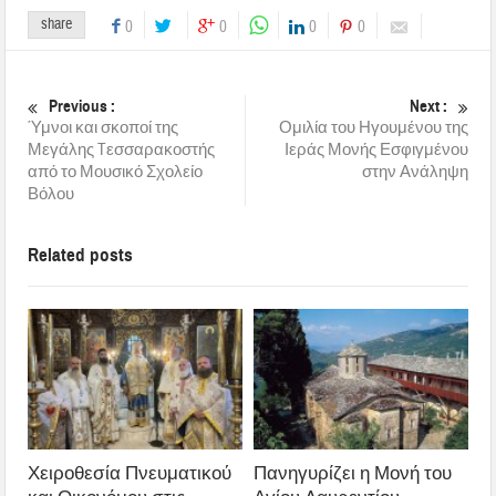
share
0
0
0
0
Previous :
Next :
Ύμνοι και σκοποί της
Ομιλία του Ηγουμένου της
Μεγάλης Tεσσαρακοστής
Ιεράς Μονής Εσφιγμένου
από το Μουσικό Σχολείο
στην Ανάληψη
Βόλου
Related posts
Χειροθεσία Πνευματικού
Πανηγυρίζει η Μονή του