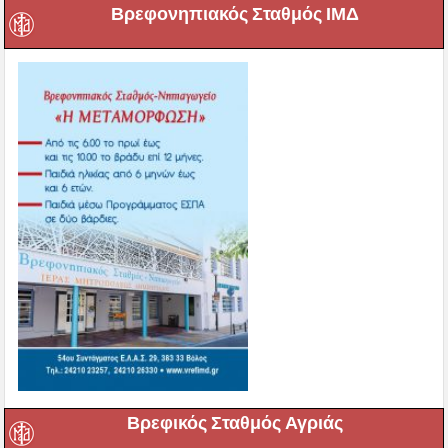
Βρεφονηπιακός Σταθμός ΙΜΔ
Βρεφικός Σταθμός Αγριάς