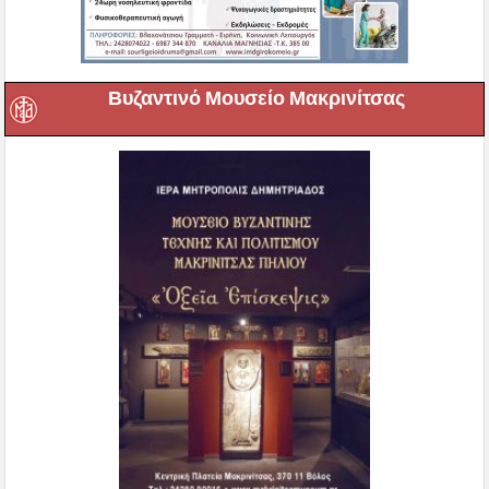
Βυζαντινό Μουσείο Μακρινίτσας