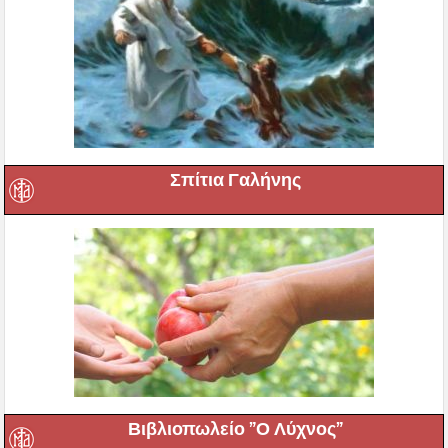
Σπίτια Γαλήνης
Βιβλιοπωλείο ”Ο Λύχνος”