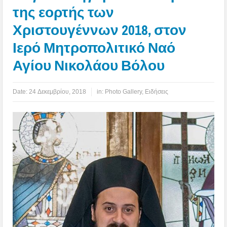
της εορτής των
Χριστουγέννων 2018, στον
Ιερό Μητροπολιτικό Ναό
Αγίου Νικολάου Βόλου
Date:
24 Δεκεμβρίου, 2018
in:
Photo Gallery
,
Ειδήσεις