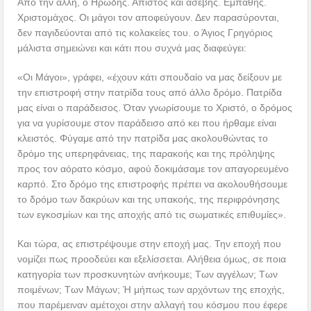
Από την άλλη, ο Ηρώδης. Άπιστος και ασεβής. Εμπαθής.
Χριστομάχος. Οι μάγοι τον αποφεύγουν. Δεν παρασύρονται,
δεν παγιδεύονται από τις κολακείες του. ο Άγιος Γρηγόριος
μάλιστα σημειώνει και κάτι που συχνά μας διαφεύγει:
«Οι Μάγοι», γράφει, «έχουν κάτι σπουδαίο να μας δείξουν με
την επιστροφή στην πατρίδα τους από άλλο δρόμο. Πατρίδα
μας είναι ο παράδεισος. Όταν γνωρίσουμε το Χριστό, ο δρόμος
για να γυρίσουμε στον παράδεισο από κει που ήρθαμε είναι
κλειστός. Φύγαμε από την πατρίδα μας ακολουθώντας το
δρόμο της υπερηφάνειας, της παρακοής και της πρόληψης
προς τον αόρατο κόσμο, αφού δοκιμάσαμε τον απαγορευμένο
καρπό. Στο δρόμο της επιστροφής πρέπει να ακολουθήσουμε
το δρόμο των δακρύων και της υπακοής, της περιφρόνησης
των εγκοσμίων και της αποχής από τις σωματικές επιθυμίες».
Και τώρα, ας επιστρέψουμε στην εποχή μας. Την εποχή που
νομίζει πως προοδεύει και εξελίσσεται. Αλήθεια όμως, σε ποια
κατηγορία των προσκυνητών ανήκουμε; Των αγγέλων; Των
ποιμένων; Των Μάγων; Ή μήπως των αρχόντων της εποχής,
που παρέμειναν αμέτοχοι στην αλλαγή του κόσμου που έφερε