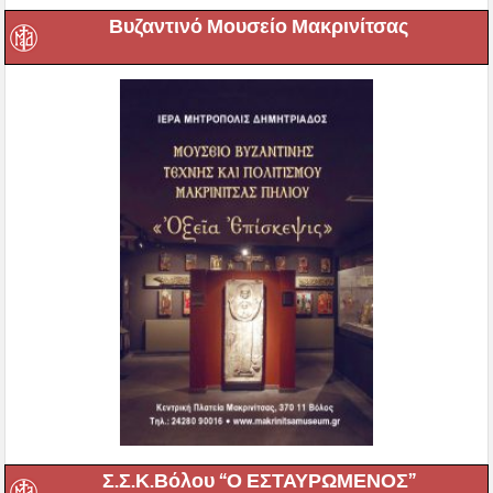
Βυζαντινό Μουσείο Μακρινίτσας
Σ.Σ.Κ.Βόλου “Ο ΕΣΤΑΥΡΩΜΕΝΟΣ”