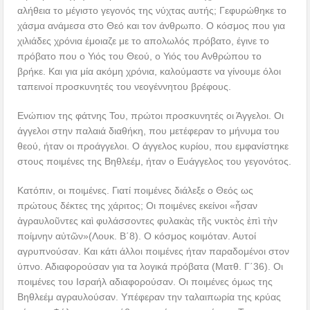
αλήθεια το μέγιστο γεγονός της νύχτας αυτής; Γεφυρώθηκε το
χάσμα ανάμεσα στο Θεό και τον άνθρωπο. Ο κόσμος που για
χιλιάδες χρόνια έμοιαζε με το απολωλός πρόβατο, έγινε το
πρόβατο που ο Υιός του Θεού, ο Υιός του Ανθρώπου το
βρήκε. Και για μία ακόμη χρόνια, καλούμαστε να γίνουμε όλοι
ταπεινοί προσκυνητές του νεογέννητου βρέφους.
Ενώπιον της φάτνης Του, πρώτοι προσκυνητές οι Άγγελοι. Οι
άγγελοι στην παλαιά διαθήκη, που μετέφεραν το μήνυμα του
θεού, ήταν οι προάγγελοι. Ο άγγελος κυρίου, που εμφανίστηκε
στους ποιμένες της Βηθλεέμ, ήταν ο Ευάγγελος του γεγονότος.
Κατόπιν, οι ποιμένες. Γιατί ποιμένες διάλεξε ο Θεός ως
πρώτους δέκτες της χάριτος; Οι ποιμένες εκείνοι «ἦσαν
ἀγραυλοῦντες καὶ φυλάσσοντες φυλακὰς τῆς νυκτὸς ἐπὶ τὴν
ποίμνην αὐτῶν»(Λουκ. Β΄8). Ο κόσμος κοιμόταν. Αυτοί
αγρυπνούσαν. Και κάτι άλλοι ποιμένες ήταν παραδομένοι στον
ύπνο. Αδιαφορούσαν για τα λογικά πρόβατα (Ματθ. Γ΄36). Οι
ποιμένες του Ισραήλ αδιαφορούσαν. Οι ποιμένες όμως της
Βηθλεέμ αγραυλούσαν. Υπέφεραν την ταλαιπωρία της κρύας