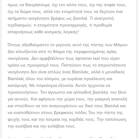
όμως να θαυμάσουμε, όχι τον κόπο τους, όχι της σοφία τους,
όχι τα δώρα τους, αλλά την ετοιμότητά τους να δεχτούν ένα
ασήμαντο νεογέννητο βρέφος ως βασιλιά. Τι ανατροπή
σχεδιασμών, τι ετοιμότητα προσαρμογής, τι προθυμία
απαρνήσεως κάθε κοσμικής λογικής!
Όντως αξιοθαύμαστο το γεγονός αυτό της πίστης των Μάγων.
Δεν κλονίζονται από το θέαμα της περιφρονημένης αγίας
οικογένειας. Δεν αμφιβάλλουν πως έφτασαν εκεί που είχαν
ορίσει ως προορισμό τους. Πιστεύουν πως το απροστάτευτο
νεογέννητο δεν είναι απλώς ένας Βασιλιάς, αλλά ο μοναδικός
Βασιλιάς όλου του κόσμου, με ουράνια προέλευση και
καταγωγή. Με παγκόσμια εξουσία. Αυτόν έρχονται να
προσκυνήσουν. Τον άγνωστο και αλλοεθνή βασιλέα, τον ξένο
για αυτούς. Και αφήνουν την χώρα τους, την μακρινή ανατολή
και σπεύδουν να τον αναγνωρίσουν ως δικό τους Βασιλιά και
να εναποθέσουν στους βρεφικούς πόδες Του την πίστη της
ψυχής τους και την λατρεία της καρδιάς τους. Την ταπείνωση,
την ευσέβεια και την ευλάβεια τους.