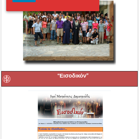
“Εισοδικόν”