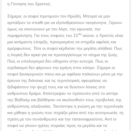
η Γέννηση του Χριστού;
Σήμερα, οι σοφοί προτιμούν τον Ηρώδη. Μπορεί να μην
αρπάζουν το σπαθί για να εξολοθρεύσουν νεογέννητα. Ξέρουν
όμως να σκοτώνουν με τον λόγο, την ειρωνεία, την
ου
περιφρόνηση. Για τους σοφούς του 21
αιώνα, ο Χριστός είναι
μια ασήμαντη ύπαρξη, προορισμένη να στηρίζει αφελείς και
αμόρφωτους. Τότε οι σοφοί κέρδισαν την μεγάλη αλήθεια: Πως
η λογική δεν αρκεί για να προσεγγίσουμε το νόημα της ζωής.
Πώς οι υπολογισμοί δεν οδηγούν στην ευτυχία. Πως οι
σχεδιασμοί δεν φέρνουν την ειρήνη στον κόσμο. Σήμερα οι
σοφοί ξαναγυρνούν πίσω και με αφέλεια παλεύουν μόνο με την
έρευνα της διάνοιας και τις τεχνολογικές εφευρέσεις να
ξεδιψάσουν την ψυχή τους και να δώσουν λύσεις στο
ανθρώπινο δράμα. Απέστρεψαν το πρόσωπο από το αστέρι
της Βηθλεέμ και βάλθηκαν να ακολουθούν τους προβολείς της
ανθρώπινης αλαζονείας. Ταυτίστηκε η γνώση με την τεχνολογία
και χάθηκε η γνώση που πηγάζει μέσα από την αυτογνωσία, τη
σχέση με τον συνάνθρωπο και την ταπεινοφροσύνη. Αντί οι
σοφοί να γίνουν ηγέτες πορείας προς τα μεγάλα και τα