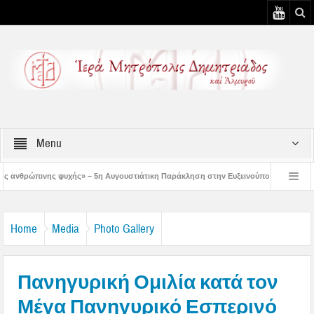
Menu
 – 5η Αυγουστιάτικη Παράκληση στην Ευξεινούπολη
Χειροθεσία Πνευματικού 
ηρωμένων κελιών της Παλαιάς Ιεράς Μονής Παναγίας Κάτω Ξενιάς
Δημητριά
Home
Media
Photo Gallery
Πανηγυρική Ομιλία κατά τον
Μέγα Πανηγυρικό Εσπερινό