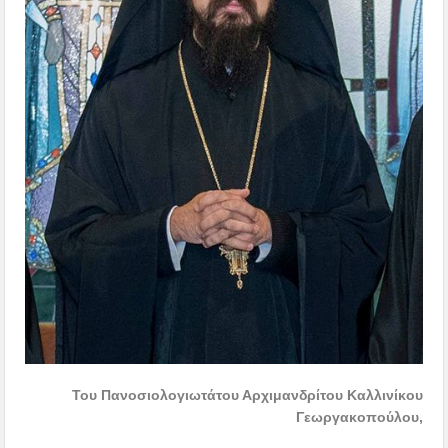
Του Πανοσιολογιωτάτου Αρχιμανδρίτου Καλλινίκου
Γεωργακοπού
λου,