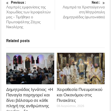
Previous :
Next :
Λαμπρές εμφανίσεις της
Λαμπρά τα Χριστούγεννα
Χορωδίας των Ιεροψαλτών
στη Μητρόπολη
μας – Τιμήθηκε ο
Δημητριάδος (φωτο+video)
Πρωτοψάλτης Ζάχος
Νικολέρης
Related posts
Δημητριάδος Ιγνάτιος: «Η
Χειροθεσία Πνευματικού
Παναγία παρηγορεί και
και Οικονόμου στις
δίνει βάλσαμο σε κάθε
Πινακάτες
πληγή της ανθρώπινης
08 Αυγούστου, 2026