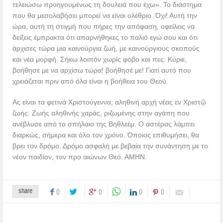
τελειώσω προηγουμένως τη δουλειά που έχω». Το διάστημα
που θα μεσολαβήσει μπορεί να είναι ολέθριο. Όχι! Αυτή την
ώρα, αυτή τη στιγμή που πήρες την απόφαση, οφείλεις να
δείξεις έμπρακτα ότι απαρνήθηκες το παλιό εγώ σου και ότι
άρχισες τώρα μια καινούργια ζωή, με καινούργιους σκοπούς
και νέα μορφή. Σήκω λοιπόν χωρίς φόβο και πες: Κύριε,
βοήθησε με να αρχίσω τώρα! βοήθησέ με! Γιατί αυτό που
χρειάζεται πριν από όλα είναι η βοήθεια του Θεού.
Ας είναι τα φετινά Χριστούγεννα, αληθινή αρχή νέας εν Χριστῷ
ζωής. Ζωής αληθινής χαράς, ριζωμένης στην αγάπη που
ανέβλυσε από το σπήλαιο της Βηθλεέμ. Ο αστέρας λάμπει
διαρκώς, σήμερα και όλο τον χρόνο. Όποιος επιθυμήσει, θα
βρει τον δρόμο. Δρόμο ασφαλή με βεβαία την συνάντηση με το
νέον παιδίον, τον προ αιώνων Θεό. ΑΜΗΝ.
share
0
0
0
0