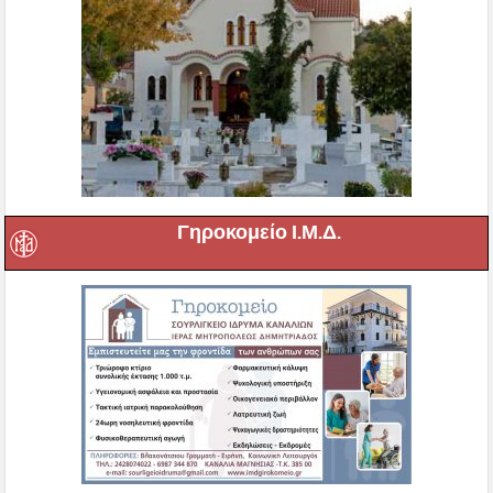
Γηροκομείο Ι.Μ.Δ.