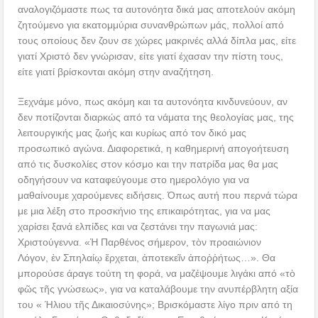
αναλογιζόμαστε πως τα αυτονόητα δικά μας αποτελούν ακόμη
ζητούμενο για εκατομμύρια συνανθρώπων μάς, πολλοί από
τους οποίους δεν ζουν σε χώρες μακρινές αλλά δίπλα μας, είτε
γιατί Χριστό δεν γνώρισαν, είτε γιατί έχασαν την πίστη τους,
είτε γιατί βρίσκονται ακόμη στην αναζήτηση.
Ξεχνάμε μόνο, πως ακόμη και τα αυτονόητα κινδυνεύουν, αν
δεν ποτίζονται διαρκώς από τα νάματα της θεολογίας μας, της
λειτουργικής μας ζωής και κυρίως από τον δικό μας
προσωπικό αγώνα. Διαφορετικά, η καθημερινή απογοήτευση
από τις δυσκολίες στον κόσμο και την πατρίδα μας θα μας
οδηγήσουν να καταφεύγουμε στο ημερολόγιο για να
μαθαίνουμε χαρούμενες ειδήσεις. Όπως αυτή που περνά τώρα
με μια λέξη στο προσκήνιο της επικαιρότητας, για να μας
χαρίσει ξανά ελπίδες και να ζεστάνει την παγωνιά μας:
Χριστούγεννα. «Ἡ Παρθένος σήμερον, τὸν προαιώνιον
Λόγον, ἐν Σπηλαίῳ ἔρχεται, ἀποτεκεῖν ἀποῤῥήτως…». Θα
μπορούσε άραγε τούτη τη φορά, να μαζέψουμε λιγάκι από «τὸ
φῶς τῆς γνώσεως», για να καταλάβουμε την ανυπέρβλητη αξία
του « Ήλιου τῆς Δικαιοσύνης»; Βρισκόμαστε λίγο πριν από τη