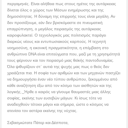
περγαμηνές. Είναι αλήθεια πως στους ηγέτες της αυτάρκειας
δίνεται όλος ο χώρος των Μέσων ενημέρωσης και της
δημοσιότητας. Η δύναμη της επιρροής τους είναι μεγάλη. Αν
δεν προσέξουμε, εάν δεν βρισκόμαστε σε πνευματική
επαγρύπνηση, ο μεγάλος πειρασμός της αυτάρκειας
καιροφυλακτεί. Ο τεχνολογικός μας πολιτισμός παράγει
διαρκώς νέους και εντυπωσιακούς καρπούς. Η τεχνητή
νοημοσύνη, η εικονική πραγματικότητα, η επέμβαση στο
ανθρώπινο DNA είναι επιτεύγματα που, μαζί με τη χρησιμότητά
τους φέρνουν και τον πειρασμό μιας θεϊκής παντοδυναμίας.
Όλα ψιθυρίζουν στ΄ αυτιά της ψυχής μας πως ο θεός δεν
χρειάζεται πια. Η σοφία των αριθμών και των μηχανών πασχίζει
να δημιουργήσει έναν νέο τύπου ανθρώπου, ξεκομμένου από
κάθε αναζήτηση έξω από τον κόσμο των αισθητών και της
λογικής.
Ήρθε ο καιρός να γίνουμε θαυμαστές μιας άλλης
σοφίας, εκείνης των ευσεβών μάγων. Κι ίσως τότε να
αναδειχθούν τέτοιοι μάγοι και σήμερα, ώστε ο κόσμος να
ατενίσει τον αστέρα εκείνης της νύχτας.
Σεβασμιώτατε Πάτερ και Δέσποτα,