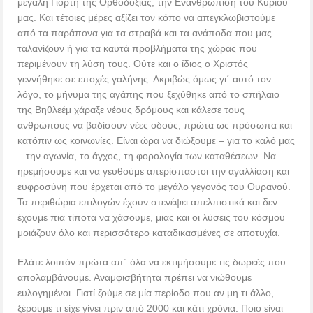
μεγάλη Γιορτή της Ορθοδοξίας, την Ενανθρώπιση του Κυρίου
μας. Και τέτοιες μέρες αξίζει τον κόπο να απεγκλωβιστούμε
από τα παράπονα για τα στραβά και τα ανάποδα που μας
ταλανίζουν ή για τα καυτά προβλήματα της χώρας που
περιμένουν τη λύση τους. Ούτε και ο ίδιος ο Χριστός
γεννήθηκε σε εποχές γαλήνης. Ακριβώς όμως γι΄ αυτό τον
λόγο, το μήνυμα της αγάπης που ξεχύθηκε από το σπήλαιο
της Βηθλεέμ χάραξε νέους δρόμους και κάλεσε τους
ανθρώπους να βαδίσουν νέες οδούς, πρώτα ως πρόσωπα και
κατόπιν ως κοινωνίες. Είναι ώρα να διώξουμε – για το καλό μας
– την αγωνία, το άγχος, τη φορολογία των καταθέσεων. Να
ηρεμήσουμε και να γευθούμε απερίσπαστοι την αγαλλίαση και
ευφροσύνη που έρχεται από το μεγάλο γεγονός του Ουρανού.
Τα περιθώρια επιλογών έχουν στενέψει απελπιστικά και δεν
έχουμε πια τίποτα να χάσουμε, μιας και οι λύσεις του κόσμου
μοιάζουν όλο και περισσότερο καταδικασμένες σε αποτυχία.
Ελάτε λοιπόν πρώτα απ΄ όλα να εκτιμήσουμε τις δωρεές που
απολαμβάνουμε. Αναμφισβήτητα πρέπει να νιώθουμε
ευλογημένοι. Γιατί ζούμε σε μία περίοδο που αν μη τι άλλο,
ξέρουμε τι είχε γίνει πριν από 2000 και κάτι χρόνια. Ποιο είναι