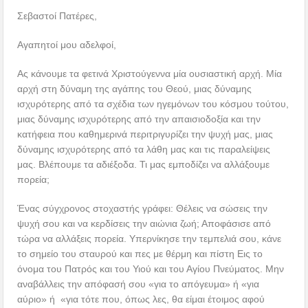
Σεβαστοί Πατέρες,
Αγαπητοί μου αδελφοί,
Ας κάνουμε τα φετινά Χριστούγεννα μία ουσιαστική αρχή. Μία
αρχή στη δύναμη της αγάπης του Θεού, μιας δύναμης
ισχυρότερης από τα σχέδια των ηγεμόνων του κόσμου τούτου,
μιας δύναμης ισχυρότερης από την απαισιοδοξία και την
κατήφεια που καθημερινά περιτριγυρίζει την ψυχή μας, μιας
δύναμης ισχυρότερης από τα λάθη μας και τις παραλείψεις
μας. Βλέπουμε τα αδιέξοδα. Τι μας εμποδίζει να αλλάξουμε
πορεία;
Ένας σύγχρονος στοχαστής γράφει: Θέλεις να σώσεις την
ψυχή σου και να κερδίσεις την αιώνια ζωή; Αποφάσισε από
τώρα να αλλάξεις πορεία. Υπερνίκησε την τεμπελιά σου, κάνε
το σημείο του σταυρού και πες με θέρμη και πίστη Εις το
όνομα του Πατρός και του Υιού και του Αγίου Πνεύματος. Μην
αναβάλλεις την απόφασή σου «για το απόγευμα» ή «για
αύριο» ή «για τότε που, όπως λες, θα είμαι έτοιμος αφού