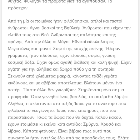
νύχτας. Φύλαγαν τα πρόβατα γιατί τα αγαπούσαν. Τα
πρόσεχαν.
Από τη μία οι ποιμένες ήταν φιλόθρησκοι, απλοί και πιστοί
άνθρωποι. Αγνοί βοσκοί της Βηθλεέμ. Άνθρωποι που είχαν την
ελπίδα τους στο Θεό. Άνθρωποι της απλότητας και της
ειρήνης. Από την άλλη οι Μάγοι. Εθνικοί ειδωλολάτρες.
Μεγιστάνες και τρανοί. Σοφοί της εποχής εκείνης. Ήξεραν
γράμματα, ήταν πλούσιοι, είχαν εξουσία, σοφία, γνώση,
κοσμική δόξα. Είχαν όμως αγαθή διάθεση και καλή ψυχή. Είχαν
αγάπη για την αλήθεια και ζωηρό πόθο για τη σωτηρία.
Ξεκινούν από χιλιόμετρα μακριά, κάνοντας ταξίδι γεμάτο
κινδύνους και με αβέβαιο αποτέλεσμα. Βλέπουν μόνον ένα
αστέρι. Τίποτε άλλο δεν γνωρίζουν. Στηρίζονται μόνο σε μια
προφητεία: Όταν γεννηθεί ένας βασιλιάς, το αστέρι θα λάμψει.
Αλήθεια, τι σκέπτονται στο ταξίδι; Ίσως για το ανάκτορο που
φιλοξενεί το νεογέννητο. Ίσως τους επισήμους που του
παραστέκουν. Ίσως τα δώρα που θα δεχτεί. Καλού κακού,
έχουν ετοιμάσει κι εκείνοι κάτι αντάξιο: Σμύρνα, Χρυσό και
λίβανο. Κάποτε φτάνουν. Είναι βέβαιο πως αυτό που
συναντούν ήταν εντελώς έξω από τις προσδοκίες τους. Ελάτε