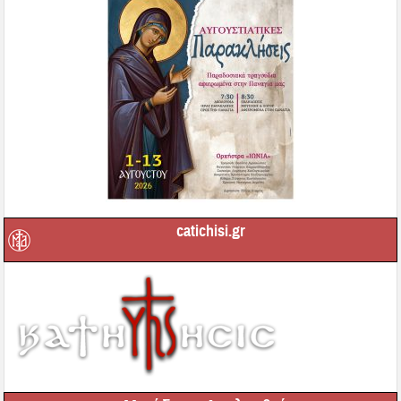
catichisi.gr