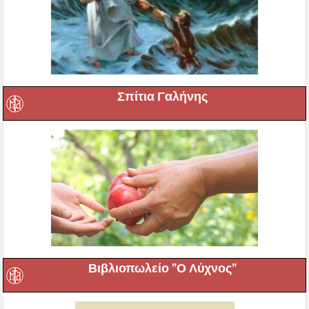
Σπίτια Γαλήνης
Βιβλιοπωλείο ”Ο Λύχνος”