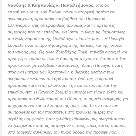
Ναούσης & Καμπανίας κ. Παντελεήμονος,
οποίος
επεσήμανε ότι η Ιερά Εικόνα
«είναι η στοργική μητέρα και
ανεπαίσχυντη προστασία και βοήθεια του Ποντιακού
Ελληνισμού, στις απειράριθμες τρικυμίες και τις αμέτρητες
συμφορές που τον έπληξαν, εκεί όπου φύλαγε τις Θερμοπύλες
του Ελληνισμού και της Ορθοδόξου πίστεώς μας… Η Παναγία
Σουμελά είναι το ιερό θησαύρισμα της πίστεως και της ιστορία
του γένους μας. Ως άλλη Ζωοδόχος Πηγή, πηγάζει αγιασμό και
προσφέρει ιάματα σε όλους όσοι προστρέχουν σ’ Αυτήν και Την
προσκυνούν με ευλάβεια και κατάνυξη, διότι η Παναγία είναι η
στοργική μητέρα των Χριστιανών, η διαρκής μεσίτρια των
ανθρώπων ενώπιον του θρόνου του Υιού της, η κραταιά
προστασία και σκέπη όλων όσοι Την εμπιστεύονται και Την
επικαλούνται. Η Παναγία Σουμελά υπήρξε και είναι η ελπίς και
προστασία του Ελληνισμού του Πόντου, το σημείο αναφοράς για
τα χαρμόσυνα και τα λυπηρά της ζωής του, Εκείνη που τον
συντρόφευε και τον προστάτευε στις τραγικές ημέρες της
μεγάλης συμφοράς, όταν χιλιάδες αδελφών μας αναγκάστηκαν
να ξεριζωθούν από τις πατρογονικές τους εστίες και να πάρουν,
υπό τραγικές συνθήκες, τον πικρό δρόμο της προσφυγιάς… Η