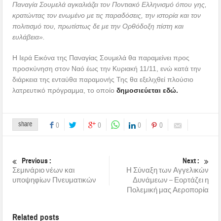
Παναγία Σουμελά αγκαλιάζει τον Ποντιακό Ελληνισμό όπου γης,
κρατώντας τον ενωμένο με τις παραδόσεις, την ιστορία και τον
πολιτισμό του, πρωτίστως δε με την Ορθόδοξη πίστη και
ευλάβεια».
Η Ιερά Εικόνα της Παναγίας Σουμελά θα παραμείνει προς
προσκύνηση στον Ναό έως την Κυριακή 11/11, ενώ κατά την
διάρκεια της ενταύθα παραμονής Της θα εξελιχθεί πλούσιο
λατρευτικό πρόγραμμα, το οποίο
δημοσιεύεται εδώ.
share
0
0
0
0
Previous :
Next :
Σεμινάριο νέων και
Η Σύναξη των Αγγελικών
υποψηφίων Πνευματικών
Δυνάμεων – Εορτάζει η
Πολεμική μας Αεροπορία
Related posts