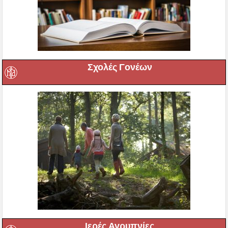
Σχολές Γονέων
Ιερές Αγρυπνίες