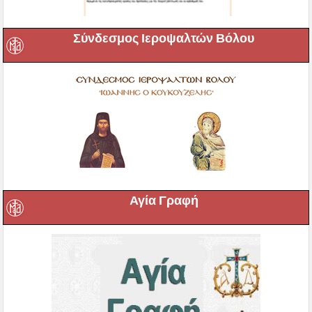
Σύνδεσμος Ιεροψαλτών Βόλου
Αγία Γραφή