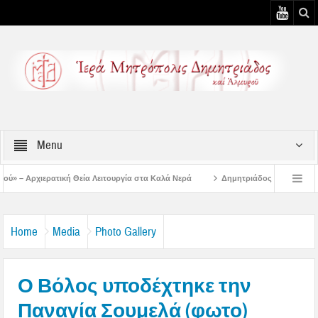
Menu
 Λειτουργία στα Καλά Νερά
Δημητριάδος Ιγνάτιος: «Ο Ναός είναι ο τόπος τη
υστιάτικη Παράκληση στην Μεταμόρφωση Βόλου
Επίσκεψη του Δ/ντού της Β/θ
Home
Media
Photo Gallery
Ο Βόλος υποδέχτηκε την
Παναγία Σουμελά (φωτο)