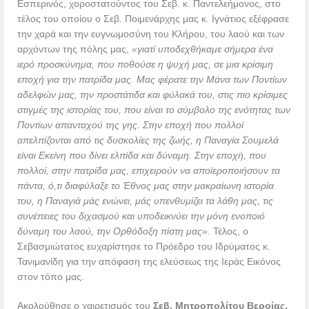
Εσπερινός, χοροστατούντος του Σεβ. κ. Παντελεήμονος, στο
τέλος του οποίου ο Σεβ. Ποιμενάρχης μας κ. Ιγνάτιος εξέφρασε
την χαρά και την ευγνωμοσύνη του Κλήρου, του λαού και των
αρχόντων της πόλης μας,
«γιατί υποδεχθήκαμε σήμερα ένα
ιερό προσκύνημα, που ποθούσε η ψυχή μας, σε μια κρίσιμη
εποχή για την πατρίδα μας. Μας φέρατε την Μάνα των Ποντίων
αδελφών μας, την προστάτιδα και φύλακά του, στις πιο κρίσιμες
στιγμές της ιστορίας του, που είναι το σύμβολο της ενότητας των
Ποντίων απανταχού της γης. Στην εποχή που πολλοί
απελπίζονται από τις δυσκολίες της ζωής, η Παναγία Σουμελά
είναι Εκείνη που δίνει ελπίδα και δύναμη. Στην εποχή, που
πολλοί, στην πατρίδα μας, επιχειρούν να αποϊεροποιήσουν τα
πάντα, ό,τι διαφύλαξε το Έθνος μας στην μακραίωνη ιστορία
του, η Παναγιά μάς ενώνει, μάς υπενθυμίζει τα λάθη μας, τις
συνέπειες του διχασμού και υποδεικνύει την μόνη ενοποιό
δύναμη του λαού, την Ορθόδοξη πίστη μας».
Τέλος, ο
Σεβασμιώτατος ευχαρίστησε το Πρόεδρο του Ιδρύματος κ.
Τανιμανίδη για την απόφαση της ελεύσεως της Ιεράς Εικόνος
στον τόπο μας.
Ακολούθησε ο χαιρετισμός του
Σεβ. Μητροπολίτου Βεροίας,