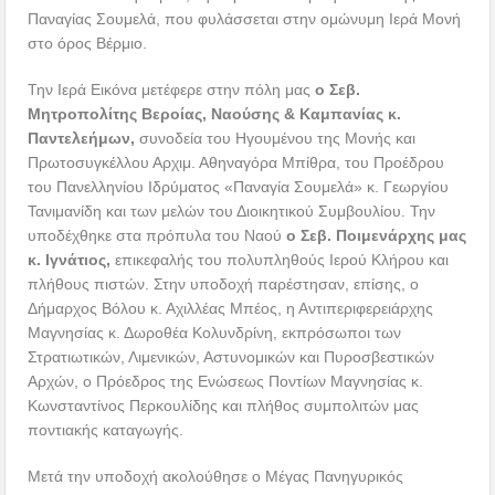
Παναγίας Σουμελά, που φυλάσσεται στην ομώνυμη Ιερά Μονή
στο όρος Βέρμιο.
Την Ιερά Εικόνα μετέφερε στην πόλη μας
ο Σεβ.
Μητροπολίτης Βεροίας, Ναούσης & Καμπανίας κ.
Παντελεήμων,
συνοδεία του Ηγουμένου της Μονής και
Πρωτοσυγκέλλου Αρχιμ. Αθηναγόρα Μπίθρα, του Προέδρου
του Πανελληνίου Ιδρύματος «Παναγία Σουμελά» κ. Γεωργίου
Τανιμανίδη και των μελών του Διοικητικού Συμβουλίου. Την
υποδέχθηκε στα πρόπυλα του Ναού
ο Σεβ. Ποιμενάρχης μας
κ. Ιγνάτιος,
επικεφαλής του πολυπληθούς Ιερού Κλήρου και
πλήθους πιστών. Στην υποδοχή παρέστησαν, επίσης, ο
Δήμαρχος Βόλου κ. Αχιλλέας Μπέος, η Αντιπεριφερειάρχης
Μαγνησίας κ. Δωροθέα Κολυνδρίνη, εκπρόσωποι των
Στρατιωτικών, Λιμενικών, Αστυνομικών και Πυροσβεστικών
Αρχών, ο Πρόεδρος της Ενώσεως Ποντίων Μαγνησίας κ.
Κωνσταντίνος Περκουλίδης και πλήθος συμπολιτών μας
ποντιακής καταγωγής.
Μετά την υποδοχή ακολούθησε ο Μέγας Πανηγυρικός