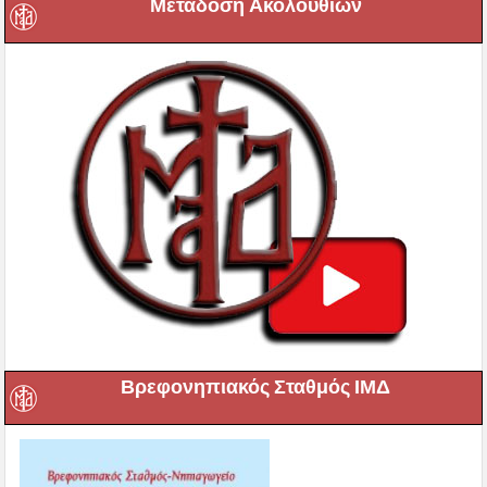
Μετάδοση Ακολουθιών
Βρεφονηπιακός Σταθμός ΙΜΔ