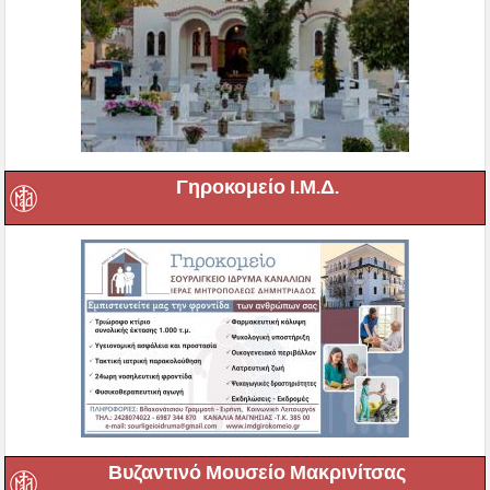
Γηροκομείο Ι.Μ.Δ.
Βυζαντινό Μουσείο Μακρινίτσας