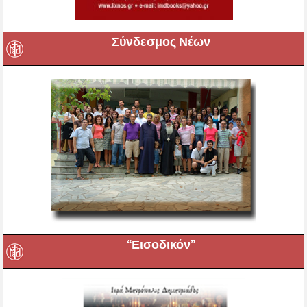
Σύνδεσμος Νέων
“Εισοδικόν”