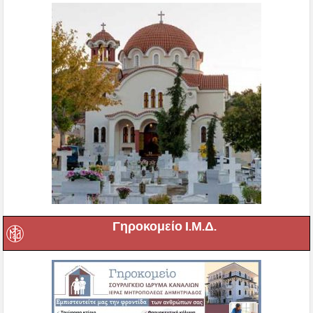
Γηροκομείο Ι.Μ.Δ.