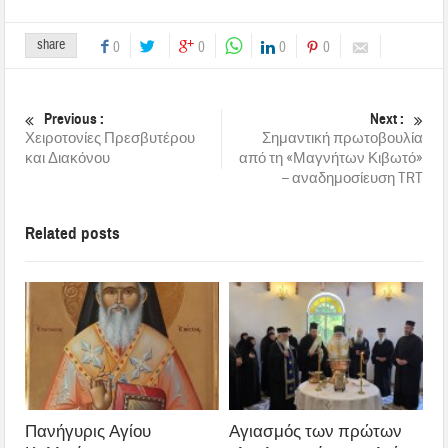
share
0
0
0
0
Previous :
Next :
Χειροτονίες Πρεσβυτέρου
Σημαντική πρωτοβουλία
και Διακόνου
από τη «Μαγνήτων Κιβωτό»
– αναδημοσίευση TRT
Related posts
Πανήγυρις Αγίου
Αγιασμός των πρώτων