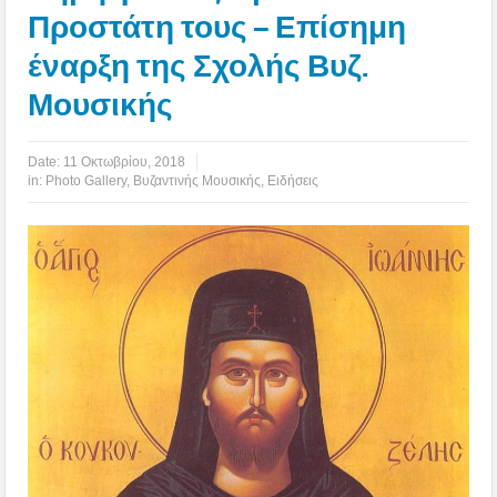
Προστάτη τους – Επίσημη
έναρξη της Σχολής Βυζ.
Μουσικής
Date:
11 Οκτωβρίου, 2018
in:
Photo Gallery
,
Βυζαντινής Μουσικής
,
Ειδήσεις