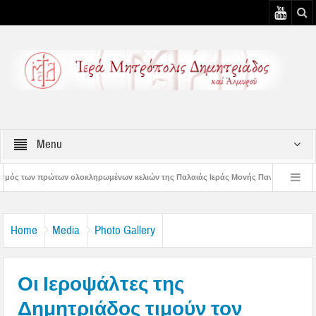
Menu
ρωμένων κελιών της Παλαιάς Ιεράς Μονής Παναγίας Κάτω Ξενιάς
Δημητριάδ
μητριάδος Ιγνάτιος: «Ας βάλουμε την Παναγία οδηγό στη ζωή μας» – 1η Αυγουστιάτ
Home
Media
Photo Gallery
Οι Ιεροψάλτες της
Δημητριάδος τιμούν τον