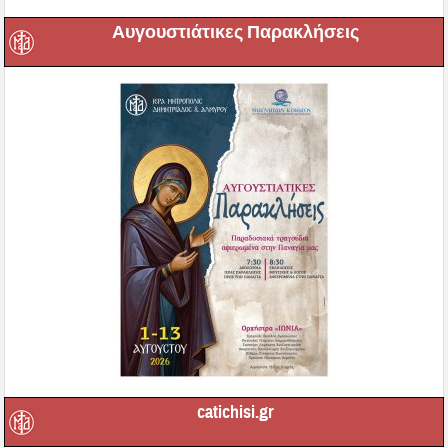
Αυγουστιάτικες Παρακλήσεις
catichisi.gr