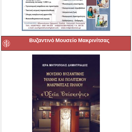
Βυζαντινό Μουσείο Μακρινίτσας