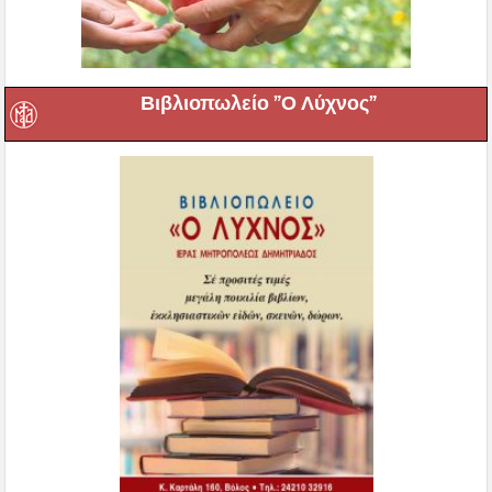
Βιβλιοπωλείο ”Ο Λύχνος”