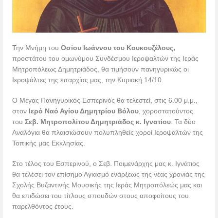
Την Μνήμη του
Οσίου Ιωάννου του Κουκουζέλους,
προστάτου του ομωνύμου Συνδέσμου Ιεροψαλτών της Ιεράς
Μητροπόλεως Δημητριάδος, θα τιμήσουν πανηγυρικώς οι
Ιεροψάλτες της επαρχίας μας, την Κυριακή 14/10.
Ο Μέγας Πανηγυρικός Εσπερινός θα τελεστεί, στις 6.00 μ.μ.,
στον
Ιερό Ναό Αγίου Δημητρίου Βόλου
, χοροστατούντος
του
Σεβ. Μητροπολίτου Δημητριάδος κ. Ιγνατίου
. Τα δύο
Αναλόγια θα πλαισιώσουν πολυπληθείς χοροί Ιεροψαλτών της
Τοπικής μας Εκκλησίας.
Στο τέλος του Εσπερινού, ο Σεβ. Ποιμενάρχης μας κ. Ιγνάτιος
θα τελέσει τον επίσημο Αγιασμό ενάρξεως της νέας χρονιάς της
Σχολής Βυζαντινής Μουσικής της Ιεράς Μητροπόλεώς μας και
θα επιδώσει του τίτλους σπουδών στους αποφοίτους του
παρελθόντος έτους.