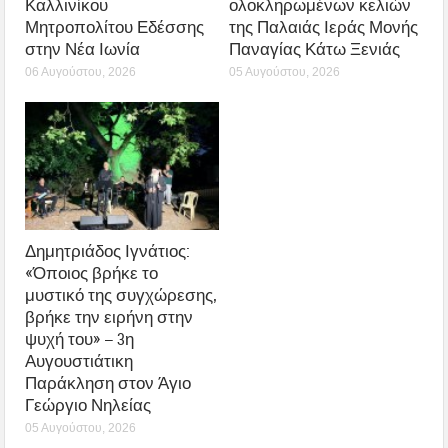
Καλλινίκου
ολοκληρωμένων κελιών
Μητροπολίτου Εδέσσης
της Παλαιάς Ιεράς Μονής
στην Νέα Ιωνία
Παναγίας Κάτω Ξενιάς
06 Αυγούστου, 2026
05 Αυγούστου, 2026
Δημητριάδος Ιγνάτιος:
«Όποιος βρήκε το
μυστικό της συγχώρεσης,
βρήκε την ειρήνη στην
ψυχή του» – 3η
Αυγουστιάτικη
Παράκληση στον Άγιο
Γεώργιο Νηλείας
05 Αυγούστου, 2026