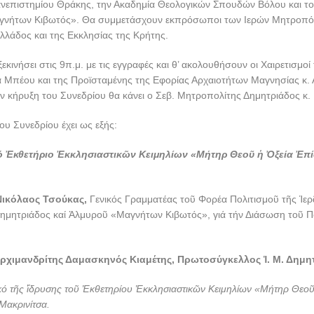
ανεπιστημίου Θράκης, την Ακαδημία Θεολογικών Σπουδών Βόλου και τ
γνήτων Κιβωτός». Θα συμμετάσχουν εκπρόσωποι των Ιερών Μητροπό
λλάδος και της Εκκλησίας της Κρήτης.
ξεκινήσει στις 9π.μ. με τις εγγραφές και θ’ ακολουθήσουν οι Χαιρετισμο
α Μπέου και της Προϊσταμένης της Εφορίας Αρχαιοτήτων Μαγνησίας κ.
ν κήρυξη του Συνεδρίου θα κάνει ο Σεβ. Μητροπολίτης Δημητριάδος κ. Ι
υ Συνεδρίου έχει ως εξής:
 Ἐκθετήριο Ἐκκλησιαστικῶν Κειμηλίων «Μήτηρ Θεοῦ ἡ Ὀξεία Ἐπί
ικόλαος Τσούκας,
Γενικός Γραμματέας τοῦ Φορέα Πολιτισμοῦ τῆς Ἱερ
μητριάδος καί Ἁλμυροῦ «Μαγνήτων Κιβωτός», γιά τήν Διάσωση τοῦ Πο
ρχιμανδρίτης Δαμασκηνός Κιαμέτης, Πρωτοσύγκελλος Ἱ. Μ. Δημη
κό τῆς ἵδρυσης τοῦ Ἐκθετηρίου Ἐκκλησιαστικῶν Κειμηλίων «Μήτηρ Θεοῦ
Μακρινίτσα.