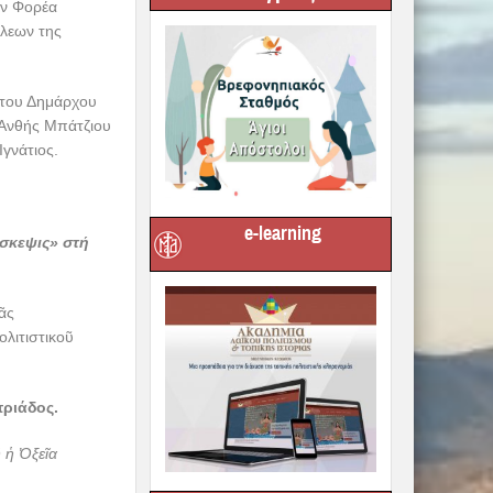
ον Φορέα
λεων της
ί του Δημάρχου
 Ανθής Μπάτζιου
γνάτιος.
e-learning
σκεψις» στή
ᾶς
λιτιστικοῦ
τριάδος.
 ἡ Ὀξεῖα