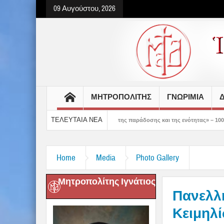
09 Αυγούστου, 2026
ΜΗΤΡΟΠΟΛΙΤΗΣ
ΓΝΩΡΙΜΙΑ
Δ
ΤΕΛΕΥΤΑΙΑ ΝΕΑ
ι ο τόπος της πίστεως, της παράδοσης και της ενότητας» – 100 χρόνια ζωής και π
Home
Media
Photo Gallery
Μητροπολίτης Ιγνάτιος
Πανελλή
Κειμηλ