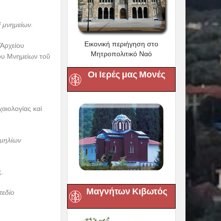
ί μνημείων.
Εικονική περιήγηση στο
 Ἀρχείου
Μητροπολιτικό Ναό
ου Μνημείων τοῦ
Οι Ιερές μας Μονές
αιολογίας καί
ιμηλίων
.
Μαγνήτων Κιβωτός
πεδίο