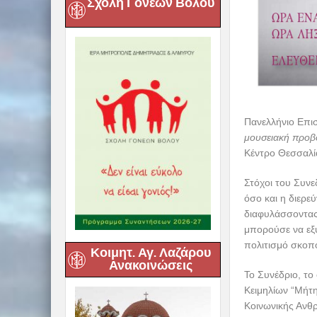
Σχολή Γονέων Βόλου
Πανελλήνιο Επι
μουσειακή προβ
Κέντρο Θεσσαλί
Στόχοι του Συνε
όσο και η διερε
διαφυλάσσοντας 
μπορούσε να εξυ
πολιτισμό σκοπ
Κοιμητ. Αγ. Λαζάρου
Ανακοινώσεις
Το Συνέδριο, το
Κειμηλίων “Μήτη
Κοινωνικής Ανθρ