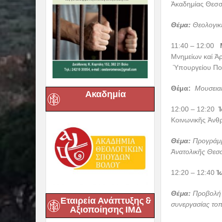
Ἀκαδημίας Θεσσ
Θέμα:
Θεολογικέ
11:40 – 12:00
Μνημείων καί Ἀρ
Ὑπουργείου Πολ
Θέμα:
Μουσειακ
Ακαδημία
12:00 – 12:20
Κοινωνικῆς Ἀνθ
Θέμα:
Προγράμμ
Ἀνατολικῆς Θεσσ
12:20 – 12:40
Ἰ
Θέμα:
Προβολή κ
Εταιρεία Ανάπτυξης &
συνεργασίας το
Αξιοποίησης ΙΜΔ