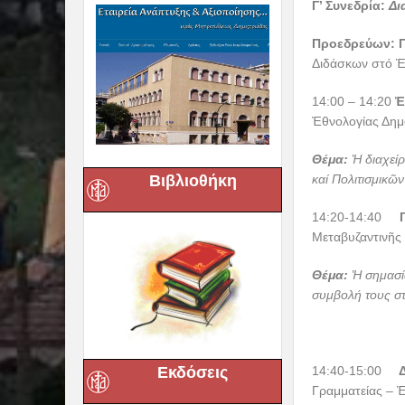
Γ’ Συνεδρία:
Δ
ι
Προεδρεύων:
Διδάσκων στό Ἑ
14:00 – 14:20
Ἐ
Ἐθνολογίας Δημ
Θέμα:
Ἡ διαχείρ
Βιβλιοθήκη
καί Πολιτισμικῶ
14:20-14:40
Μεταβυζαντινῆς 
Θέμα:
Ἡ σημασία
συμβολή τους στ
Εκδόσεις
14:40-15:00
Δη
Γραμματείας – Ἑ