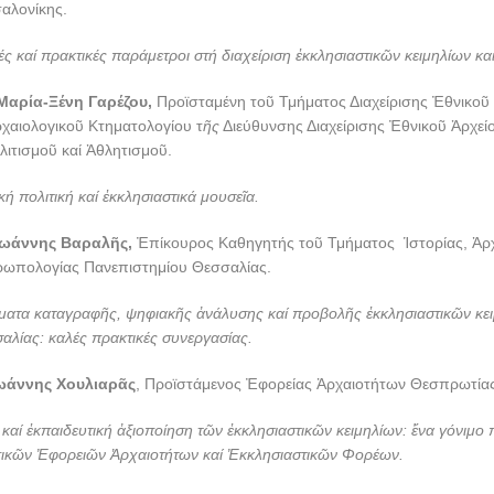
αλονίκης.
ς καί πρακτικές παράμετροι στή διαχείριση ἐκκλησιαστικῶν κειμηλίων κα
Μαρία-Ξένη Γαρέζου,
Προϊσταμένη τοῦ Τμήματος Διαχείρισης Ἐθνικοῦ
χαιολογικοῦ Κτηματολογίου τ
ῆς
Διεύθυνσης Διαχείρισης Ἐθνικοῦ Ἀρχεί
ιτισμοῦ καί Ἀθλητισμοῦ.
ή πολιτική καί ἐκκλησιαστικά μουσεῖα.
Ἰωάννης Βαραλῆς,
Ἐπίκουρος Καθηγητής τοῦ Τμήματος Ἱστορίας, Ἀρχ
ρωπολογίας Πανεπιστημίου Θεσσαλίας.
ατα καταγραφῆς, ψηφιακῆς ἀνάλυσης καί προβολῆς ἐκκλησιαστικῶν κε
αλίας: καλές πρακτικές συνεργασίας.
ωάννης Χουλιαρᾶς
, Προϊστάμενος Ἐφορείας Ἀρχαιοτήτων Θεσπρωτίας
αί ἐκπαιδευτική ἀξιοποίηση τῶν ἐκκλησιαστικῶν κειμηλίων: ἕνα γόνιμο 
πικῶν Ἐφορειῶν Ἀρχαιοτήτων καί Ἐκκλησιαστικῶν Φορέων.