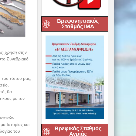
Βρεφονηπιακός
Σταθμός ΙΜΔ
ική χρήση στην
στο Συνεδριακό
υ του τόπου μας,
σείο,
τό, θα
τικούς με τον
αστικών
μα Ιστορίας και
Βρεφικός Σταθμός
λογίας του
Αγριάς