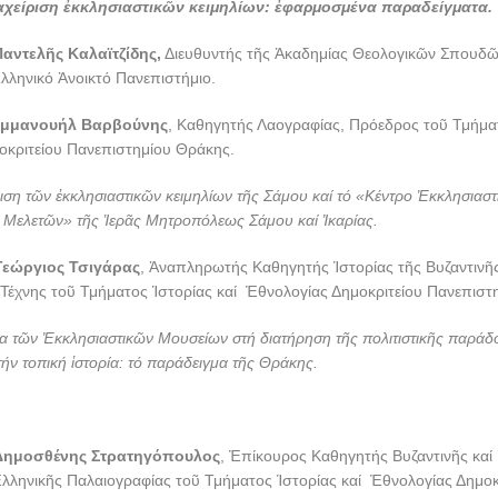
αχείριση ἐκκλησιαστικ
ῶ
ν κειμηλίων: ἐφαρμοσμένα παραδείγματα.
Παντελῆς Καλαϊτζίδης,
Διευθυντής τῆς Ἀκαδημίας Θεολογικῶν Σπουδῶ
λληνικό Ἀνοικτό Πανεπιστήμιο.
μμανουήλ Βαρβούνης
, Καθηγητής Λαογραφίας, Πρόεδρος τοῦ Τμήματ
οκριτείου Πανεπιστημίου Θράκης.
ιση τῶν ἐκκλησιαστικῶν κειμηλίων τῆς Σάμου καί τό «Κέντρο Ἐκκλησιαστ
ν Μελετῶν» τῆς Ἱερᾶς Μητροπόλεως Σάμου καί Ἰκαρίας.
Γεώργιος Τσιγάρας
, Ἀναπληρωτής Καθηγητής Ἱστορίας τῆς Βυζαντινῆς
Τέχνης τοῦ Τμήματος Ἱστορίας καί Ἐθνολογίας Δημοκριτείου Πανεπιστ
 τῶν Ἐκκλησιαστικῶν Μουσείων στή διατήρηση τῆς πολιτιστικῆς παράδο
ήν τοπική ἱστορία: τό παράδειγμα τῆς Θράκης.
μοσθένης Στρατηγόπουλος
, Ἐπίκουρος Καθηγητής Βυζαντινῆς καί
λληνικῆς Παλαιογραφίας τοῦ Τμήματος Ἱστορίας καί Ἐθνολογίας Δημοκ