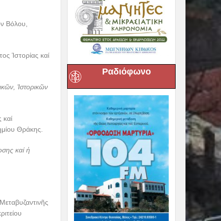
ν Βόλου,
ος Ἱστορίας καί
Ραδιόφωνο
ικῶν, Ἱστορικῶν
 καί
ημίου Θράκης.
σης καί ἡ
 Μεταβυζαντινῆς
ριτείου