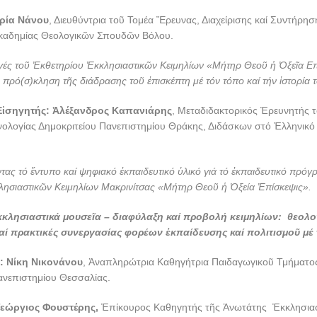
ρία Νάνου
, Διευθύντρια τοῦ Τομέα Ἔρευνας, Διαχείρισης καί Συντήρη
Ἀκαδημίας Θεολογικῶν Σπουδῶν Βόλου.
γές τοῦ Ἐκθετηρίου Ἐκκλησιαστικῶν Κειμηλίων «Μήτηρ Θεοῦ ἡ Ὀξεῖα Επ
 πρό(σ)κληση τῆς διάδρασης τοῦ ἐπισκέπτη μέ τόν τόπο καί τήν ἱστορία τ
Εἰσηγητής:
Ἀ
λέξανδρος Καπανιάρης
, Μεταδιδακτορικός Ἐρευνητής 
νολογίας Δημοκριτείου Πανεπιστημίου Θράκης, Διδάσκων στό Ἑλληνικό
τας τό ἔντυπο καί ψηφιακό ἐκπαιδευτικό ὑλικό γιά τό ἐκπαιδευτικό πρόγ
λησιαστικῶν Κειμηλίων Μακρινίτσας «Μήτηρ Θεοῦ ἡ Ὀξεία Ἐπίσκεψις».
κλησιαστικά μουσεῖα – διαφύλαξη καί προβολή κειμηλίων:
θεολο
αί πρακτικές συνεργασίας φορέων ἐκπαίδευσης καί πολιτισμοῦ μέ
 Νίκη Νικονάνου
, Ἀναπληρώτρια Καθηγήτρια Παιδαγωγικοῦ Τμήματο
νεπιστημίου Θεσσαλίας.
ργιος Φουστέρης,
Ἐπίκουρος Καθηγητής τῆς Ἀνωτάτης Ἐκκλησια