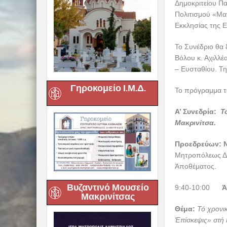
Δημοκριτείου Π
Πολιτισμού «Μα
Εκκλησίας της Ε
Το Συνέδριο θα 
Βόλου κ. Αχιλλέ
– Ευσταθίου. Τη
Γηροκομείο Ι.Μ.Δ.
Το πρόγραμμα το
Α’ Συνεδρία:
Τό
Μακρινίτσα.
Προεδρεύων: Ν
Μητροπόλεως Δη
Ἀποθέματος.
Βυζαντινό Μουσείο
9:40-10:00
Ἀ
Μακρινίτσας
Θέμα:
Τό χρονι
Ἐπίσκεψις» στή 