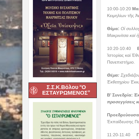
10:00-10:20
Μα
Κειμηλίων τῆς 
Θέμα:
Οἱ συλλο
Μακρινίτσα καί ἡ
10:20-10:40
Ἱστορίας καί Ἐθ
Πανεπιστήμιο.
Θέμα:
Σχεδιάζον
Ἐ
κθετηρίου Ἐκκ
Σ.Σ.Κ.Βόλου “Ο
ΕΣΤΑΥΡΩΜΕΝΟΣ”
Β’ Συνεδρία:
Ἐκ
προσεγγίσεις κ
Προεδρεύουσα:
Ἐκπαίδευσης Πα
11:20-11:40
Γεώ