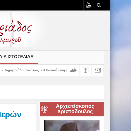
ΙΆ ΙΣΤΟΣΕΛΊΔΑ
ιος: «Η Παναγία παρηγορεί και δίνει βάλσαμο σε κάθε πληγή της ανθρώπινης ψυχή
Αρχιεπίσκοπος
Χριστόδουλος
 Ιερών