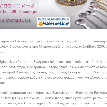
στημονικό Συνέδριο, με θέμα
«Εκκλησιαστικά κειμήλια: από την λειτουργ
ολή;»,
διοργανώνει η Ιερά Μητρόπολη Δημητριάδος, το Σάββατο 22/9, 
ας.
δρίου είναι τόσο η προβολή του εκκλησιαστικού – πολιτιστικού πλούτο
ύνηση, γενικότερα, των τρόπων με τους οποίους ένα εκκλησιαστικό Μου
και προβάλλοντας, ως φορέας μιας Τοπικής Εκκλησίας, τον πλούτο αυ
πηρετήσει μορφωτικούς, εκπαιδευτικούς, ποιμαντικούς και άλλους σχε
ούς.
 οποίο εντάσσεται στο πλαίσιο των Εγκαινίων του «Εκθετηρίου Εκκλησι
ρ Θεού η Οξεία Επίσκεψις”», Μακρινίτσης, συνδιοργανώνεται με το Τμή
ωπολογίας του Πανεπιστημίου Θεσσαλίας, το Τμήμα Ιστορίας και Εθνο