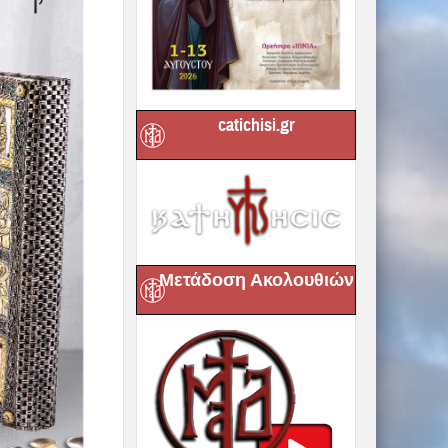
catichisi.gr
Μετάδοση Ακολουθιών