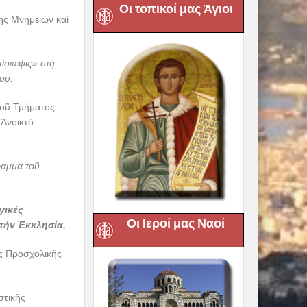
Οι τοπικοί μας Άγιοι
σης Μνημείων καί
ίσκεψις» στή
ου.
τοῦ Τμήματος
 Ἀνοικτό
ραμμα τοῦ
γικές
Οι Ιεροί μας Ναοί
 τήν Ἐκκλησία.
ς Προσχολικῆς
στικῆς