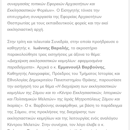
συνεργασίας τοπικών Εφορειών Αρχαιοτήτων και
Εκκλησιαστικών Φορέων».
Ο Εισηγητής τόνισε την
επιτυχημένη συνεργασία της Εφορείας Αρχαιοτήτων
Θεσπρωτίας με τους εκπαιδευτικούς φορείς και την εκεί
εκκλησιαστική αρχή.
Στην τρίτη και τελευταία Συνεδρία, στην οποία προήδρευσε ο
καθηγητής κ.
Ιωάννης Βαραλής
, το ακροατήριο
παρακολούθησε τρεις εισηγήσεις με άξονα το θέμα:
«
Διαχείριση εκκλησιαστικών κειμηλίων: εφαρμοσμένα
παραδείγματα».
Αρχικά ο κ.
Εμμανουήλ Βαρβούνης
,
Καθηγητής Λαογραφίας, Πρόεδρος του Τμήματος Ιστορίας και
Εθνολογίας Δημοκριτείου Πανεπιστημίου Θράκης, παρουσίασε
την εισήγησή του με θέμα «
Η διαχείριση των εκκλησιαστικών
κειμηλίων της Σάμου και το «Κέντρο Εκκλησιαστικών, Ιστορικών
και Πολιτισμικών Μελετών» της Ιεράς Μητροπόλεως Σάμου και
Ικαρίας».
Ο κ. Βαρβούνης αναφέρθηκε, με βάση το παράδειγμα
της Σάμου, στις προκλήσεις της διαχείρισης των
εκκλησιαστικών κειμηλίων και της λειτουργίας ενός αναλόγου
Κέντρου Μελετών. Στην συνέχεια, τον λόγο έλαβε ο κ.