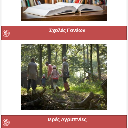
Σχολές Γονέων
Ιερές Αγρυπνίες