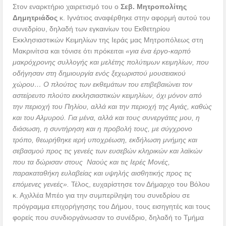
Στον εναρκτήριο χαιρετισμό του ο
Σεβ. Μητροπολίτης
Δημητριάδος
κ. Ιγνάτιος αναφέρθηκε στην αφορμή αυτού του
συνεδρίου, δηλαδή των εγκαινίων του Εκθετηρίου
Εκκλησιαστικών Κειμηλίων της Ιεράς μας Μητροπόλεως στη
Μακρινίτσα και τόνισε ότι πρόκειται
«για ένα έργο-καρπό
μακρόχρονης συλλογής και μελέτης πολύτιμων κειμηλίων, που
οδήγησαν στη δημιουργία ενός ξεχωριστού μουσειακού
χώρου… Ο πλούτος των εκθεμάτων του επιβεβαιώνει τον
αστείρευτο πλούτο εκκλησιαστικών κειμηλίων, όχι μόνον από
την περιοχή του Πηλίου, αλλά και την περιοχή της Αγιάς, καθώς
και του Αλμυρού. Για μένα, αλλά και τους συνεργάτες μου, η
διάσωση, η συντήρηση και η προβολή τους, με σύγχρονο
τρόπο, θεωρήθηκε ιερή υποχρέωση, εκδήλωση μνήμης και
σεβασμού προς τις γενεές των ευσεβών κληρικών και λαϊκών
που τα δώρισαν στους Ναούς και τις Ιερές Μονές,
παρακαταθήκη ευλαβείας και υψηλής αισθητικής προς τις
επόμενες γενεές».
Τέλος, ευχαρίστησε τον Δήμαρχο του Βόλου
κ. Αχιλλέα Μπέο για την συμπερίληψη του συνεδρίου σε
πρόγραμμα επιχορήγησης του Δήμου, τους εισηγητές και τους
φορείς που συνδιοργάνωσαν το συνέδριο, δηλαδή το Τμήμα