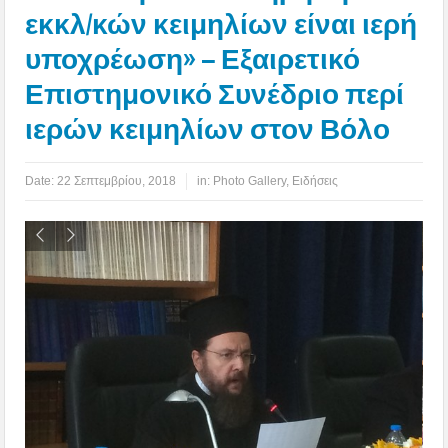
εκκλ/κών κειμηλίων είναι ιερή
υποχρέωση» – Εξαιρετικό
Επιστημονικό Συνέδριο περί
ιερών κειμηλίων στον Βόλο
Date:
22 Σεπτεμβρίου, 2018
in:
Photo Gallery
,
Ειδήσεις