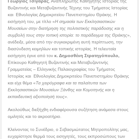
Γεώργιος Τσιγάρας
, Αναπληρωτής Καθηγητής Ιστορίας της
Βυζαντινής και Μεταβυζαντινής Τέχνης του Τμήματος Ιστορίας
και Εθνολογίας Δημοκριτείου Πανεπιστημίου Θράκης. Η
εισήγησή του, με τίτλο «
Η σημασία των Εκκλησιαστικών
Μουσείων στην διατήρηση της πολιτιστικής παράδοσης και η
συμβολή τους στην τοπική ιστορία: το παράδειγμα της Θράκης
»,
ανέδειξε, μέσα από την συγκεκριμένη αυτή περίπτωση, την
διασύνδεση κειμηλίων και τοπικής ιστορίας. Η τελευταία
εισήγηση έγινε από τον
κ. Δημοσθένη Στρατηγόπουλο,
Επίκουρο Καθηγητή Βυζαντινής και Μεταβυζαντινής
Γραμματείας – Ελληνικής Παλαιογραφίας του Τμήματος
Ιστορίας και Εθνολογίας Δημοκριτείου Πανεπιστημίου Θράκης
και είχε θέμα «
Τα χειρόγραφα και τα παλαίτυπα των
Εκκλησιαστικών Μουσείων Ξάνθης και Κομοτηνής και η
εκπαιδευτική αξιοποίησή τους».
Ακολούθως διεξήχθη ενδιαφέρουσα συζήτηση ανάμεσα στους
ομιλητές και το ακροατήριο.
Κλείνοντας το Συνέδριο, ο Σεβασμιώτατος Μητροπολίτης μας,
ευχαρίστησε θερμά τους εισηγητές, τους εκπροσώπους των