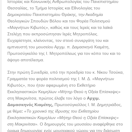
Ιστορίας και Κοινωνικής Ανθρωπολογίας του Πανεπιστημίου
Θεσσαλίας, το Τμήμα Ιστορίας και Εθνολογίας του
Δημοκριτείου Πανεπιστημίου Θράκης, την Ακαδημία
Θεολογικών Σπουδών Βόλου και τον Φορέα Πολιτισμού
«Μαγνήτων Κιβωτός», καθώς και τους Ιερείς και τα λαϊκά
Στελέχη που εκπροσώπησαν Ιερές Μητροπόλεις.
Ευχαρίστησε, κλείνοντας, τον στενό συνεργάτη του και
εμπνευστή του μουσείου Αρχιμ. π. Δαμασκηνό Κιαμέτη,
Πρωτοσύγκελλο της Ι. Μητροπόλεως για τον κόπο του και το
άψογο αποτέλεσμα.
Στην πρώτη Συνεδρία, υπό την προεδρία του κ. Νίκου Τσούκα,
Γραμματέα του φορέα πολιτισμού της Ι. Μ. Δ. «Μαγνήτων
Κιβωτός», που ήταν αφιερωμένη στο Εκθετήριο
Εκκλησιαστικών Κειμηλίων «Μήτηρ Θεού η Οξεία Επίσκεψις»
στη Μακρινίτσα, πρώτος έλαβε τον λόγο ο
Αρχιμ.
Δαμασκηνός Κιαμέτης,
Πρωτοσύγκελλος Ι. Μ. Δημητριάδος,
με θέμα
:
«
Το χρονικό της ίδρυσης του Εκθετηρίου
Εκκλησιαστικών Κειμηλίων «Μήτηρ Θεού η Οξεία Επίσκεψις»
στη Μακρινίτσα».
Ο δημιουργός του μουσείου αναφέρθηκε στο
όραμα δημιουργίας ενός μουσειακού χώρου για την διάσωση