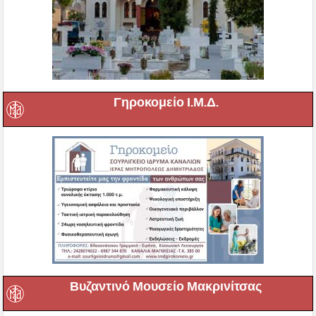
Γηροκομείο Ι.Μ.Δ.
Βυζαντινό Μουσείο Μακρινίτσας