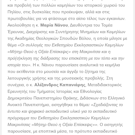
και προβολή των πολλών κειμηλίων του ιστορικού χωριού του
Πηλίου, στις δυσκολίες που προέκυψαν, αλλά και στις
πρωτοβουλίες για να φτάσουμε στο αίσιο τέλος των εγκαινίων.
Ακολούθησε η κ.
Μαρία Νάνου
, Διευθύντρια του Τομέα
Έρευνας, Διαχείρισης και Συντήρησης Μνημείων και Κειμηλίων
της Ακαδημίας Θεολογικών Σπουδών Βόλου, η οποία μίλησε με
θέμα
«Οι συλλογές του Εκθετηρίου Εκκλησιαστικών Κειμηλίων
«Μήτηρ Θεού η Οξεία Επίσκεψις» στη Μακρινίτσα και η
πρό(σ)κληση της διάδρασης του επισκέπτη με τον τόπο και την
ιστορία του».
Η κ. Νάνου παρουσίασε αναλυτικά τα κειμήλια
που εκτίθενται στο μουσείο και άγγιξε το ζήτημα της
λειτουργικής χρήσης και της μουσειακής προβολής. Στη
συνέχεια, ο κ.
Αλέξανδρος Καπανιάρης
, Μεταδιδακτορικός
Ερευνητής του Τμήματος Ιστορίας και Εθνολογίας
Δημοκριτείου Πανεπιστημίου Θράκης, Διδάσκων στο Ελληνικό
Ανοικτό Πανεπιστήμιο, εισηγήθηκε το θέμα
:
«Σχεδιάζοντας το
έντυπο και ψηφιακό εκπαιδευτικό υλικό για το εκπαιδευτικό
πρόγραμμα του Εκθετηρίου Εκκλησιαστικών Κειμηλίων
Μακρινίτσας «Μήτηρ Θεού η Οξεία Επίσκεψις»».
Ο εισηγητής
παρουσίασε, με εποπτικά μέσα, το πρότυπο εκπαιδευτικό