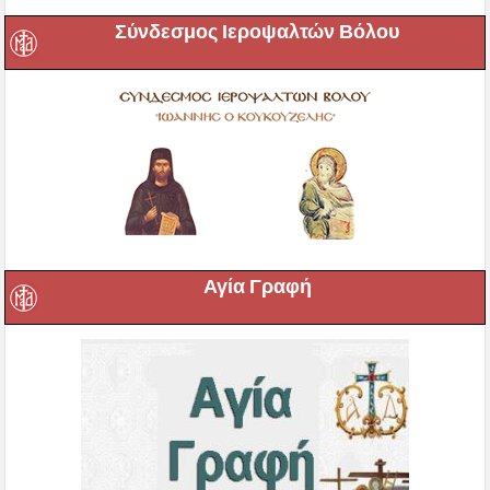
Σύνδεσμος Ιεροψαλτών Βόλου
Αγία Γραφή