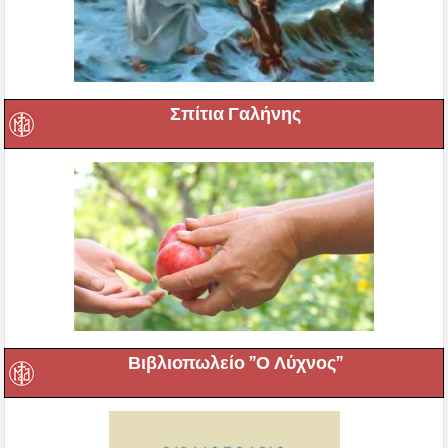
Σπίτια Γαλήνης
Βιβλιοπωλείο ”Ο Λύχνος”