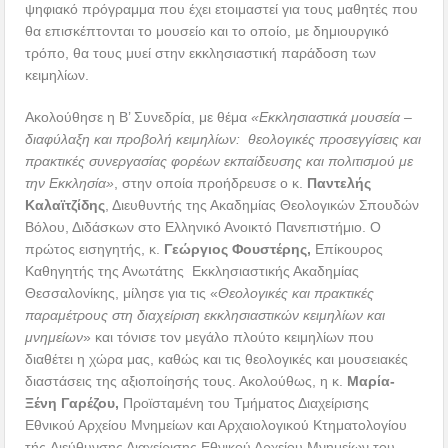
ψηφιακό πρόγραμμα που έχει ετοιμαστεί για τους μαθητές που
θα επισκέπτονται το μουσείο και το οποίο, με δημιουργικό
τρόπο, θα τους μυεί στην εκκλησιαστική παράδοση των
κειμηλίων.
Ακολούθησε η Β’ Συνεδρία, με θέμα
«Εκκλησιαστικά μουσεία –
διαφύλαξη και προβολή κειμηλίων: θεολογικές προσεγγίσεις και
πρακτικές συνεργασίας φορέων εκπαίδευσης και πολιτισμού με
την Εκκλησία»
, στην οποία προήδρευσε ο κ.
Παντελής
Καλαϊτζίδης
, Διευθυντής της Ακαδημίας Θεολογικών Σπουδών
Βόλου, Διδάσκων στο Ελληνικό Ανοικτό Πανεπιστήμιο. Ο
πρώτος εισηγητής, κ.
Γεώργιος Φουστέρης,
Επίκουρος
Καθηγητής της Ανωτάτης Εκκλησιαστικής Ακαδημίας
Θεσσαλονίκης, μίλησε για τις «
Θεολογικές και πρακτικές
παραμέτρους στη διαχείριση εκκλησιαστικών κειμηλίων και
μνημείων
» και τόνισε τον μεγάλο πλούτο κειμηλίων που
διαθέτει η χώρα μας, καθώς και τις θεολογικές και μουσειακές
διαστάσεις της αξιοποίησής τους. Ακολούθως, η κ.
Μαρία-
Ξένη Γαρέζου,
Προϊσταμένη του Τμήματος Διαχείρισης
Εθνικού Αρχείου Μνημείων και Αρχαιολογικού Κτηματολογίου
τής Διεύθυνσης Διαχείρισης Εθνικού Αρχείου Μνημείων του