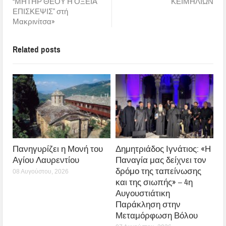
“ΜΗΤΗΡ ΘΕΟΥ Η ΟΞΕΙΑ
ΚΕΙΜΗΛΙΩΝ
ΕΠΙΣΚΕΨΙΣ” στή
Μακρινίτσα»
Related posts
Πανηγυρίζει η Μονή του
Δημητριάδος Ιγνάτιος: «Η
Αγίου Λαυρεντίου
Παναγία μας δείχνει τον
δρόμο της ταπείνωσης
08 Αυγούστου, 2026
και της σιωπής» – 4η
Αυγουστιάτικη
Παράκληση στην
Μεταμόρφωση Βόλου