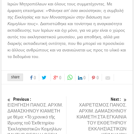
Ιερών Μητροπόλεων και όλους τους συμμετέχοντες. Με
έμφαση επεσήμανε:
«Φάνηκε απ’ όσα ακούστηκαν, η συμβολή
της Εκκλησίας και των Μοναστηριών στην διάσωση των
Κειμηλίων τους».
Διαπιστώθηκε και τονίστηκε η αναγκαιότητα
εκπαίδευσης των Ιερέων και όχι μόνο, για να μην είναι ο χώρος
αυτός του εκκλησιαστικού μουσείου, μια αποθήκη, αλλά μια
διαρκής εκπαιδευτική οντότητα, που θα μπορεί να προσελκύει
κι άλλους ανθρώπους και να ανανεώνεται ως προς το υλικό και
τα δεδομένα του.
share
0
0
0
0
Previous :
Next :
ΕΙΣΗΓΗΣΗ ΠΑΝΟΣ. ΑΡΧΙΜ.
ΧΑΙΡΕΤΙΣΜΟΣ ΠΑΝΟΣ.
ΔΑΜΑΣΚΗΝΟΥ ΚΙΑΜΕΤΗ
ΑΡΧΙΜ. ΔΑΜΑΣΚΗΝΟΥ
με θέμα: «Τό χρονικό τῆς
ΚΙΑΜΕΤΗ ΣΤΑ ΕΓΚΑΙΝΙΑ
ἴδρυσης τοῦ Ἐκθετηρίου
ΤΟΥ ΕΚΘΕΤΗΡΙΟΥ
Ἐκκλησιαστικῶν Κειμηλίων
ΕΚΚΛΗΣΙΑΣΤΙΚΩΝ