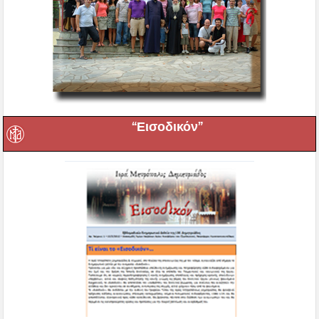
“Εισοδικόν”