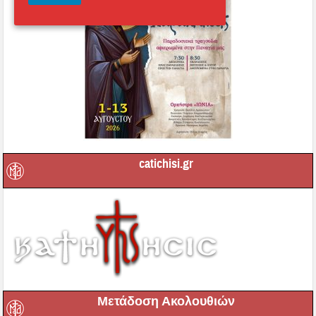
catichisi.gr
Μετάδοση Ακολουθιών