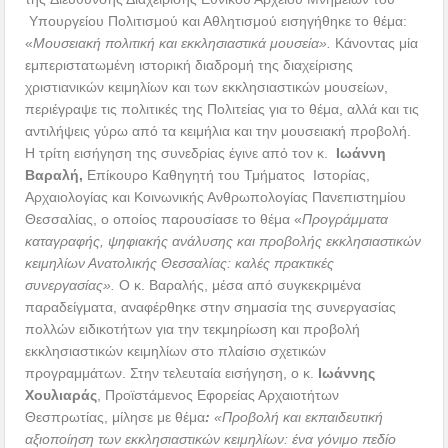
Υπουργείου Πολιτισμού και Αθλητισμού εισηγήθηκε το θέμα:
«
Μουσειακή πολιτική και εκκλησιαστικά μουσεία».
Κάνοντας μία
εμπεριστατωμένη ιστορική διαδρομή της διαχείρισης
χριστιανικών κειμηλίων και των εκκλησιαστικών μουσείων,
περιέγραψε τις πολιτικές της Πολιτείας για το θέμα, αλλά και τις
αντιλήψεις γύρω από τα κειμήλια και την μουσειακή προβολή.
Η τρίτη εισήγηση της συνεδρίας έγινε από τον κ.
Ιωάννη
Βαραλή,
Επίκουρο Καθηγητή του Τμήματος Ιστορίας,
Αρχαιολογίας και Κοινωνικής Ανθρωπολογίας Πανεπιστημίου
Θεσσαλίας, ο οποίος παρουσίασε το θέμα «
Προγράμματα
καταγραφής, ψηφιακής ανάλυσης και προβολής εκκλησιαστικών
κειμηλίων Ανατολικής Θεσσαλίας: καλές πρακτικές
συνεργασίας».
Ο κ. Βαραλής, μέσα από συγκεκριμένα
παραδείγματα, αναφέρθηκε στην σημασία της συνεργασίας
πολλών ειδικοτήτων για την τεκμηρίωση και προβολή
εκκλησιαστικών κειμηλίων στο πλαίσιο σχετικών
προγραμμάτων. Στην τελευταία εισήγηση, ο κ.
Ιωάννης
Χουλιαράς
, Προϊστάμενος Εφορείας Αρχαιοτήτων
Θεσπρωτίας, μίλησε με θέμα
:
«Προβολή και εκπαιδευτική
αξιοποίηση των εκκλησιαστικών κειμηλίων: ένα γόνιμο πεδίο