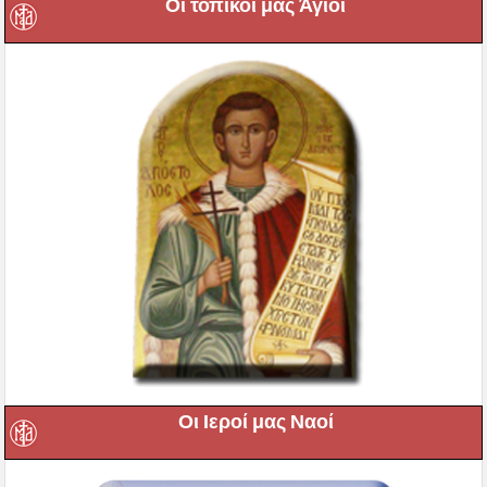
Οι τοπικοί μας Άγιοι
Οι Ιεροί μας Ναοί