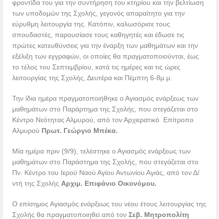
φροντίδα του για την συντήρηση του κτηρίου και την βελτίωση
των υποδομών της Σχολής, γεγονός απαραίτητο για την
εύρυθμη λειτουργία της. Κατόπιν, καλωσόρισε τους
σπουδαστές, παρουσίασε τους καθηγητές και έδωσε τις
πρώτες κατευθύνσεις για την έναρξη των μαθημάτων και την
εξέλιξη των εγγραφών, οι οποίες θα πραγματοποιούνται, έως
το τέλος του Σεπτεμβρίου, κατά τις ημέρες και τις ώρες
λειτουργίας της Σχολής, Δευτέρα και Πέμπτη 6-8μ.μ.
Την ίδια ημέρα πραγματοποιήθηκε ο Αγιασμός ενάρξεως των
μαθημάτων στο Παράρτημα της Σχολής, που στεγάζεται στο
Κέντρο Νεότητας Αλμυρού, από τον Αρχιερατικό Επίτροπο
Αλμυρού
Πρωτ. Γεώργιο Μπέκα.
Μία ημέρα πριν (9/9), τελέστηκε ο Αγιασμός ενάρξεως των
μαθημάτων στο Παράστημα της Σχολής, που στεγάζεται στο
Πν. Κέντρο του Ιερού Ναού Αγίου Αντωνίου Αγιάς, από τον Δ/
ντή της Σχολής
Αρχιμ. Επιφάνιο Οικονόμου.
Ο επίσημος Αγιασμός ενάρξεως του νέου έτους λειτουργίας της
Σχολής θα πραγματοποιηθεί από τον
Σεβ. Μητροπολίτη