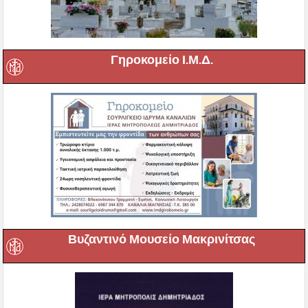
Γηροκομείο Ι.Μ.Δ.
Βυζαντινό Μουσείο Μακρινίτσας