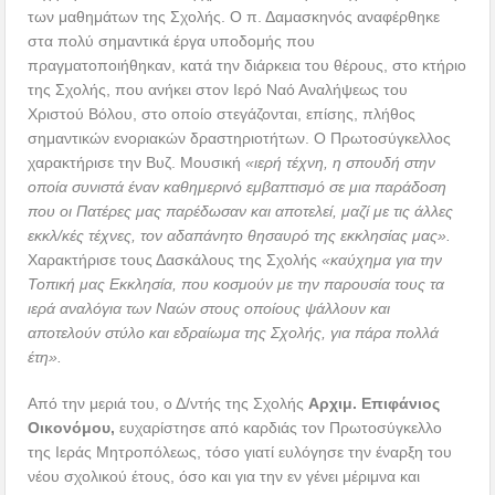
των μαθημάτων της Σχολής. Ο π. Δαμασκηνός αναφέρθηκε
στα πολύ σημαντικά έργα υποδομής που
πραγματοποιήθηκαν, κατά την διάρκεια του θέρους, στο κτήριο
της Σχολής, που ανήκει στον Ιερό Ναό Αναλήψεως του
Χριστού Βόλου, στο οποίο στεγάζονται, επίσης, πλήθος
σημαντικών ενοριακών δραστηριοτήτων. Ο Πρωτοσύγκελλος
χαρακτήρισε την Βυζ. Μουσική
«ιερή τέχνη, η σπουδή στην
οποία συνιστά έναν καθημερινό εμβαπτισμό σε μια παράδοση
που οι Πατέρες μας παρέδωσαν και αποτελεί, μαζί με τις άλλες
εκκλ/κές τέχνες, τον αδαπάνητο θησαυρό της εκκλησίας μας».
Χαρακτήρισε τους Δασκάλους της Σχολής
«καύχημα για την
Τοπική μας Εκκλησία, που κοσμούν με την παρουσία τους τα
ιερά αναλόγια των Ναών στους οποίους ψάλλουν και
αποτελούν στύλο και εδραίωμα της Σχολής, για πάρα πολλά
έτη».
Από την μεριά του, ο Δ/ντής της Σχολής
Αρχιμ. Επιφάνιος
Οικονόμου,
ευχαρίστησε από καρδιάς τον Πρωτοσύγκελλο
της Ιεράς Μητροπόλεως, τόσο γιατί ευλόγησε την έναρξη του
νέου σχολικού έτους, όσο και για την εν γένει μέριμνα και