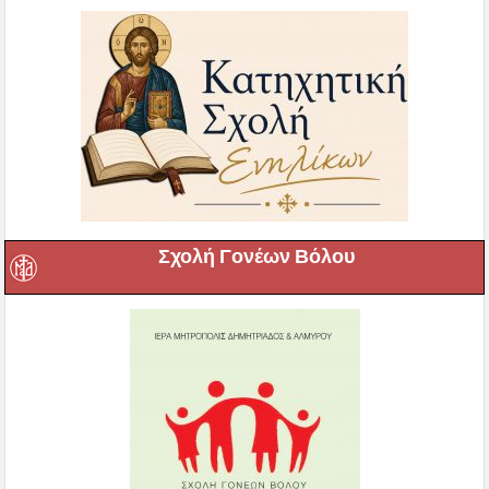
Σχολή Γονέων Βόλου