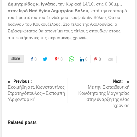
Δημητριάδος κ. Ιγνάτιο,
την Κυριακή 14/10, στις 6.30μ.μ.,
στον Ιερό Ναό Αγίου Δημητρίου Βόλου,
κατά την εορτασμό
του Προστάτου του Συνδέσμου Ιεροψαλτών Βόλου, Οσίου
Ιωάννου του Κουκουζέλους. Στο τέλος της Ακολουθίας, ο
Σεβασμιώτατος θα απονείμει τους τίτλους σπουδών στους
αποφοιτήσαντες της περασμένης χρονιάς.
share
0
0
0
0
Previous :
Next :
Εκοιμήθη ο π. Κωνσταντίνος
Με την Εκπαιδευτική
Στρατηγόπουλος – Εκπομπή
Κοινότητα της Μαγνησίας
“Αρχονταρίκι”
στην έναρξη της νέας
χρονιάς
Related posts