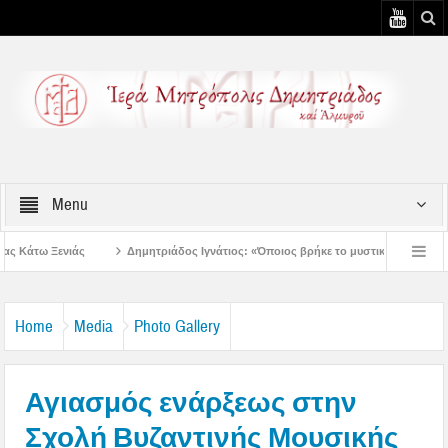
Menu
Δημητριάδος Ιγνάτιος: «Όποιος βρήκε το μυστικό της συγχώρεσης, βρήκε την ειρήν
ημητριάδος Ιγνάτιος: «Ας βάλουμε την Παναγία οδηγό στη ζωή μας» – 1η Αυγουστι
Home
Media
Photo Gallery
Αγιασμός ενάρξεως στην
Σχολή Βυζαντινής Μουσικής