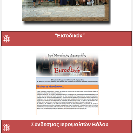
“Εισοδικόν”
Σύνδεσμος Ιεροψαλτών Βόλου