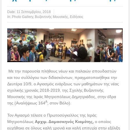
Date:
11 Σεπτεμβρίου, 2018
in:
Photo Gallery
,
Βυζαντινής Μουσικής
,
Ειδήσεις
Με την παρουσία πλήθους νέων και παλαιών σπουδαστών
και του συλλόγου των διδασκόντων, πραγματοποιήθηκε την
Δευτέρα 10/9, ο Αγιασμός ενάρξεως των μαθημάτων της νέας
σχολικής χρονιάς 2018-2019, της Σχολής Βυζαντινής
Μουσικής της Ιεράς Μητροπόλεως Δημητριάδος, στην έδρα
Α
της (Αναλήψεως 164
, στον Βόλο).
Τον Αγιασμό τέλεσε ο Πρωτοσύγκελλος της Ιεράς
Μητροπόλεως
Αρχιμ. Δαμασκηνός Κιαμέτης,
ο οποίος
ευχήθηκε σε όλους καλή χρονιά και καλή επιτυχία στην εξέλιξη