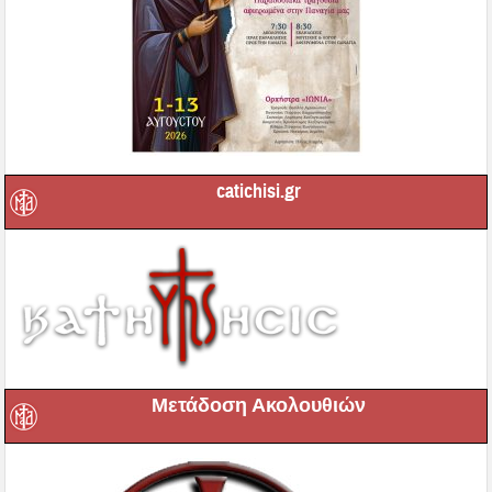
catichisi.gr
Μετάδοση Ακολουθιών