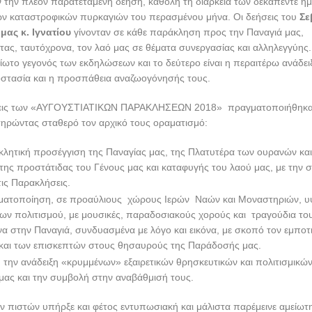
ν καταστροφικών πυρκαγιών του περασμένου μήνα. Οι δεήσεις του
Σε
ας κ. Ιγνατίου
γίνονταν σε κάθε παράκληση προς την Παναγιά μας,
ας, ταυτόχρονα, τον λαό μας σε θέματα συνεργασίας και αλληλεγγύης. 
ωτο γεγονός των εκδηλώσεων και το δεύτερο είναι η περαιτέρω ανάδε
οστασία και η προσπάθεια αναζωογόνησής τους.
άσεις των «ΑΥΓΟΥΣΤΙΑΤΙΚΩΝ ΠΑΡΑΚΛΗΣΕΩΝ 2018» πραγματοποιήθηκα
τηρώντας σταθερό τον αρχικό τους οραματισμό:
λητική προσέγγιση της Παναγίας μας, της Πλατυτέρα των ουρανών και
της προστάτιδας του Γένους μας και καταφυγής του λαού μας, με την 
ις Παρακλήσεις.
ματοποίηση, σε προαύλιους χώρους Ιερών Ναών και Μοναστηριών, υ
ν πολιτισμού, με μουσικές, παραδοσιακούς χορούς και τραγούδια το
α στην Παναγιά, συνδυασμένα με λόγο και εικόνα, με σκοπό τον εμποτ
 και των επισκεπτών στους θησαυρούς της Παράδοσής μας.
 την ανάδειξη «κρυμμένων» εξαιρετικών θρησκευτικών και πολιτισμικώ
μας και την συμβολή στην αναβάθμισή τους.
 πιστών υπήρξε και φέτος εντυπωσιακή και μάλιστα παρέμεινε αμείωτη
ητικής παραδοσιακά συγκροτήματα και ο βαθυστόχαστος λόγος των δ