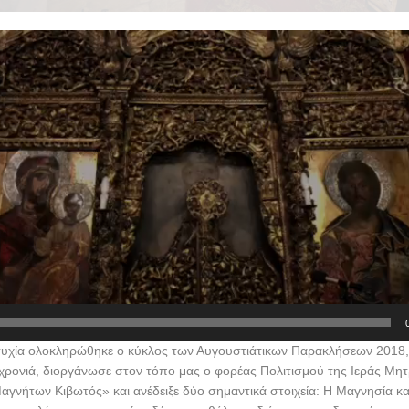
ιτυχία ολοκληρώθηκε ο κύκλος των Αυγουστιάτικων Παρακλήσεων 2018,
χρονιά, διοργάνωσε στον τόπο μας ο φορέας Πολιτισμού της Ιεράς Μ
γνήτων Κιβωτός» και ανέδειξε δύο σημαντικά στοιχεία: Η Μαγνησία κα
 την πλέον παρατεταμένη δέηση, καθόλη τη διάρκεια των δεκαπέντε ημ