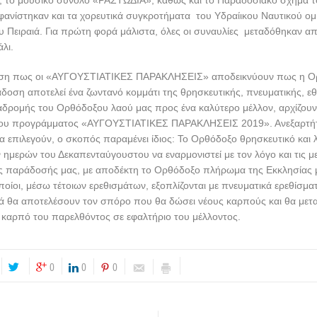
Πειραιά. Για πρώτη φορά μάλιστα, όλες οι συναυλίες μεταδόθηκαν α
λι.
ηση πως οι «ΑΥΓΟΥΣΤΙΑΤΙΚΕΣ ΠΑΡΑΚΛΗΣΕΙΣ» αποδεικνύουν πως η Ο
δοση αποτελεί ένα ζωντανό κομμάτι της θρησκευτικής, πνευματικής, εθ
ιαδρομής του Ορθόδοξου λαού μας προς ένα καλύτερο μέλλον, αρχίζου
 του προγράμματος «ΑΥΓΟΥΣΤΙΑΤΙΚΕΣ ΠΑΡΑΚΛΗΣΕΙΣ 2019». Ανεξαρτή
 επιλεγούν, ο σκοπός παραμένει ίδιος: Το Ορθόδοξο θρησκευτικό και 
ημερών του Δεκαπενταύγουστου να εναρμονιστεί με τον λόγο και τις μ
 παράδοσής μας, με αποδέκτη το Ορθόδοξο πλήρωμα της Εκκλησίας μ
οποίοι, μέσω τέτοιων ερεθισμάτων, εξοπλίζονται με πνευματικά ερεθίσμα
τά θα αποτελέσουν τον σπόρο που θα δώσει νέους καρπούς και θα μετ
καρπό του παρελθόντος σε εφαλτήριο του μέλλοντος.
0
0
0
εομάρτυρος Αποστόλου του Νέου
ΜΗΝΥΜΑ ΤΟΥ ΣΕ