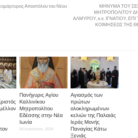
ΜΗΤΡΟΠΟΛΙΤΟΥ ΔΗ
ΑΛΜΥΡΟΥ, κ.κ. ΙΓΝΑΤΙΟΥ, ΕΠ
ΚΟΙΜΗΣΕΩΣ ΤΗΣ Θ
Πανήγυρις Αγίου
Αγιασμός των
Χριστός
Καλλινίκου
πρώτων
 μέλλον
Μητροπολίτου
ολοκληρωμένων
Εδέσσης στην Νέα
κελιών της Παλαιάς
Ιωνία
Ιεράς Μονής
τον
Παναγίας Κάτω
06 Αυγούστου, 2026
Ξενιάς
(video)
05 Αυγούστου, 2026