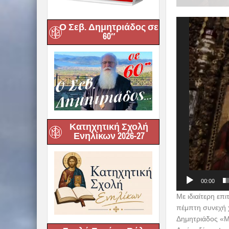
Πρόγραμμα
Αναπαραγωγής
Ο Σεβ. Δημητριάδος σε
Βίντεο
60″
Κατηχητική Σχολή
Ενηλίκων 2026-27
00:00
Με ιδιαίτερη επ
πέμπτη συνεχή 
Δημητριάδος «Μα
Αγιάς εξέπεμψαν