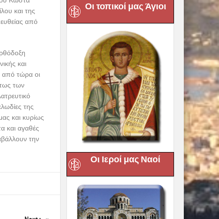
Οι τοπικοί μας Άγιοι
πευθείας από
ρθόδοξη
νικής και
ν από τώρα οι
τως των
λατρευτικό
ελωδίες της
ας και κυρίως
τα και αγαθές
αβάλλουν την
Οι Ιεροί μας Ναοί
Next :
ΒΑΣΜΙΩΤΑΤΟΥ