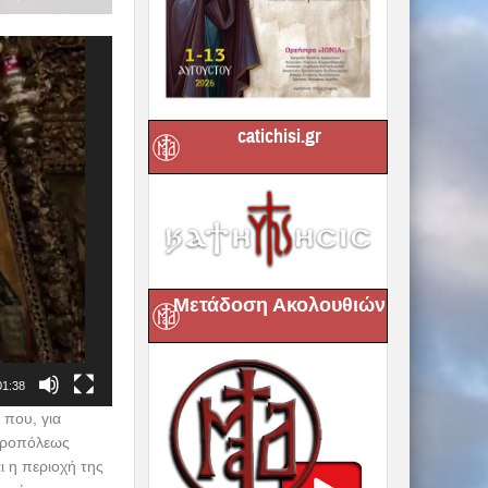
catichisi.gr
Μετάδοση Ακολουθιών
01:38
 που, για
ητροπόλεως
ι η περιοχή της
ερών, για τα