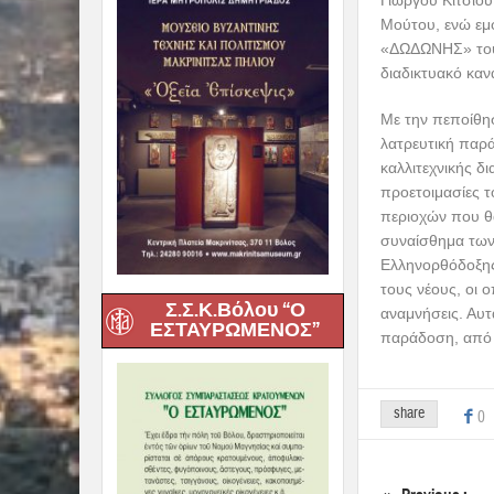
«ΔΩΔΩΝΗΣ» του 
διαδικτυακό κανά
Με την πεποίθ
λατρευτική παρά
καλλιτεχνικής δ
προετοιμασίες
περιοχών που θα
συναίσθημα των 
Ελληνορθόδοξης
τους νέους, οι 
αναμνήσεις. Αυ
Σ.Σ.Κ.Βόλου “Ο
παράδοση, από 
ΕΣΤΑΥΡΩΜΕΝΟΣ”
share
0
Previous :
Μνήμη Αγίου Ν