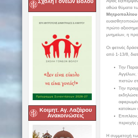
Σχολή Γονέων Βόλου
αθώα θύματα τω
Μητροπολίτου μ
ευαισθητοποιώντ
πρώτο αξιοσημεί
μνημείων, η πρ
Οι φετινές δρ
από 1-13/8, δια
Την Παρακ
Αγγέλων, 
πιστών στ
Την πραγ
εκδηλώσεω
αφιερωμέν
κατοίκων
Επιπλέον,
Κοιμητ. Αγ. Λαζάρου
Ανακοινώσεις
περιοχής 
Η συμμετοχή των
Τα υψηλής αισθ