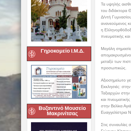
του διδάκτορα 
Δ/ντή Γυμνασίο
ανανεούμενος κα
η Ελληνορθόδοξ
πνευματικής και 
Μεγάλη σημασία
απομακρυσμένου
Γηροκομείο Ι.Μ.Δ.
μεταξύ των πιστ
προσωπικώς.
Αξιοσημείωτο γ
Εκκλησιές: στην
Ταξιαρχών στην 
και πνευματικής
στην Βελίκα Αγ
Ευαγγελίστρια Ν
Βυζαντινό Μουσείο
Μακρινίτσας
Στις συναυλίες 
Γιώργου Κίτσιο
Μούτου, ενώ εμφ