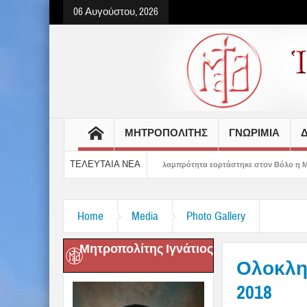
06 Αυγούστου, 2026
ΜΗΤΡΟΠΟΛΙΤΗΣ
ΓΝΩΡΙΜΙΑ
Δ
ΤΕΛΕΥΤΑΙΑ ΝΕΑ
ε το μέλλον μας» – Με λαμπρότητα εορτάστηκε στον Βόλο η Μεταμόρφωση(video)
Home
Media
Photo Gallery
Μητροπολίτης Ιγνάτιος
Ολοκλη
2018