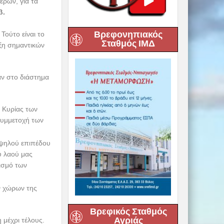
β.
Τούτο είναι το
Βρεφονηπιακός
ιξη σημαντικών
Σταθμός ΙΜΔ
ν στο διάστημα
 Κυρίας των
συμμετοχή των
ψηλού επιπέδου
υ λαού μας
ισμό των
ν χώρων της
 μέχρι τέλους.
Βρεφικός Σταθμός
Αγριάς
ύο αφηγητών,