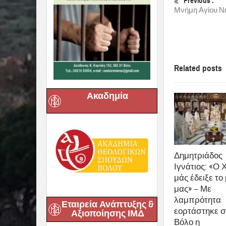
Related posts
Ακαδημία
Δημητριάδος
Ιγνάτιος: «Ο 
μάς έδειξε το
μας» – Με
λαμπρότητα
εορτάστηκε σ
Εταιρεία Ανάπτυξης &
Βόλο η
Αξιοποίησης ΙΜΔ
Μεταμόρφωση