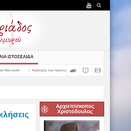
ΙΆ ΙΣΤΟΣΕΛΊΔΑ
ασμός των πρώτων ολοκληρωμένων κελιών της Παλαιάς Ιεράς Μονής Παναγίας Κάτω
Αρχιεπίσκοπος
Χριστόδουλος
κλήσεις