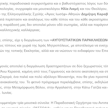
Θεολογίας, συγγραφέα και μουσικολόγου
Ηλία Λιαμή
και του Θεολόγου,
υ της Ελληνογαλλικής Σχολής «Άγιος Ιωσήφ» Αθηνών
Δημήτρη Καραβ
τά περίστασιν και αναλόγως του κάθε τόπου και του κάθε ακροατηρίου
η παράδοσή μας δεν αποτελεί μόνον οδό σωτηρίας, αλλά και παράγον
καλλιτεχνικής καλλιέργειας.
, επίσης, είχε η διοργάνωση των
«ΑΥΓΟΥΣΤΙΑΤΙΚΩΝ ΠΑΡΑΚΛΗΣΕΩΝ
ς τόπους και χωριά της Ιεράς Μητροπόλεως, με αποτέλεσμα να ενισχυ
ών της τοπικής Εκκλησίας, αλλά και να νιώσουν το ενδιαφέρον του Επ
εγονός αποτελεί η διοργάνωση δραστηριοτήτων σε δύο ξεχωριστούς τό
 Άνω Κερασιά, καμένη από τους Γερμανούς και έκτοτε ακατοίκητη και σ
Ζαγορά, ένα παλιό και πολύ αξιόλογο Μοναστήρι, που θα γίνει προσπάθ
 ανακαίνισής του. Το φετινό πρόγραμμα περιελάμβανε, επίσης, εκδηλώσ
ιάς, στην Μεταμόρφωση Βόλου, στην Αργαλαστή, στην Κάτω Γατζέα και
. Ιωνίας.
συμμετείχαν τρία μουσικά σύνολα: Η Παραδοσιακή Ορχήστρα του Αντιπ
υ, το μουσικό σύνολο «ΡΑΣΤΩΔΙΑ», καθώς και το Παραδοσιακό σχήμα 
ανίστηκαν και τα χορευτικά συγκροτήματα του Υδραίικου Ναυτικού ομί