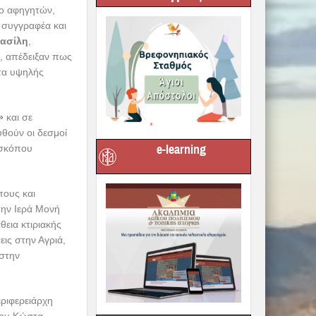
 συγγραφέα και
ασίλη
,
, απέδειξαν πως
τα υψηλής
»
και σε
θούν οι δεσμοί
ισκόπου
e-learning
πους και
την Ιερά Μονή
εια κτιριακής
εις στην Αγριά,
 στην
εριφερειάρχη
του Κώστα
λου και της