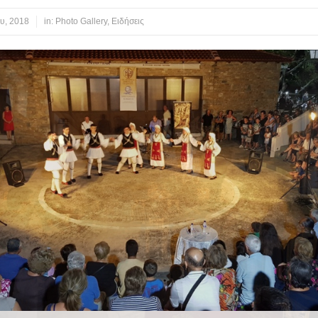
υ, 2018
in:
Photo Gallery
,
Ειδήσεις