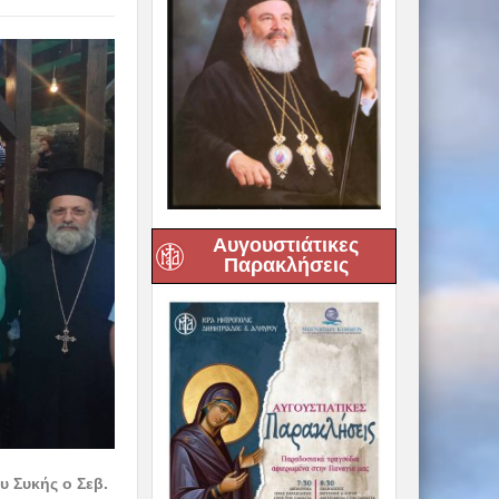
Αυγουστιάτικες
Παρακλήσεις
 Συκής ο Σεβ.