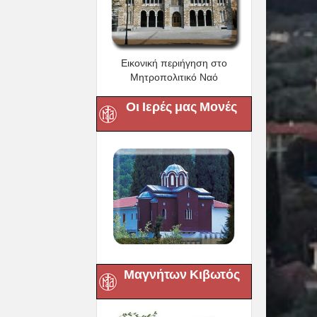
Εικονική περιήγηση στο
Μητροπολιτικό Ναό
Οι Ιερές μας Μονές
Μαγνήτων Κιβωτός