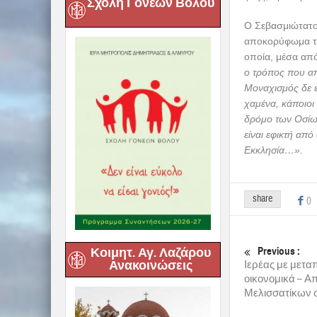
Σχολή Γονέων Βόλου
Ο Σεβασμιώτατος
αποκορύφωμα την
οποία, μέσα από
ο τρόπος που απ
Μοναχισμός δε ε
χαμένα, κάποιοι
δρόμο των Οσίων
είναι εφικτή απ
Εκκλησία…».
share
0
Previous :
Κοιμητ. Αγ. Λαζάρου
Ανακοινώσεις
Ιερέας με μετ
οικονομικά – Α
Μελισσατίκων 