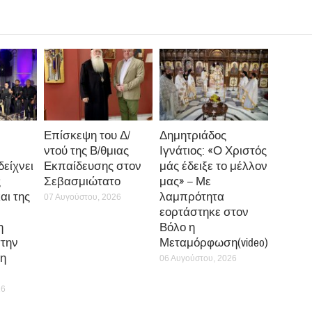
Επίσκεψη του Δ/
Δημητριάδος
ντού της Β/θμιας
Ιγνάτιος: «Ο Χριστός
δείχνει
Εκπαίδευσης στον
μάς έδειξε το μέλλον
ς
Σεβασμιώτατο
μας» – Με
αι της
λαμπρότητα
07 Αυγούστου, 2026
εορτάστηκε στον
η
Βόλο η
την
Μεταμόρφωση(video)
η
06 Αυγούστου, 2026
26