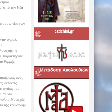
όσμον
αι από την Νέα
τιπροσωπίες των
catichisi.gr
έναν ακραίο
Ο
Μοναχής, η
α. Χαρακτήρισε
αι θερμής
Μετάδοση Ακολουθιών
η αφιέρωση ενός
ις εκλεκτές
νει αγάπη του
αυτά δεν
οποία ο Μοναχός
ο της κοινοτικής