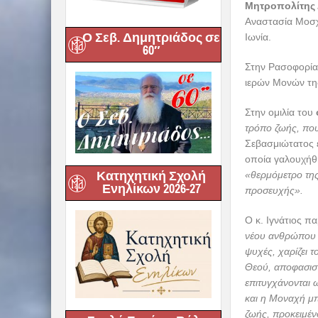
Μητροπολίτης Δ
Αναστασία Μοσχί
Ο Σεβ. Δημητριάδος σε
Ιωνία.
60″
Στην Ρασοφορία 
ιερών Μονών τη
Στην ομιλία του
τρόπο ζωής, που
Σεβασμιώτατος ε
οποία γαλουχήθη
Κατηχητική Σχολή
«θερμόμετρο τη
Ενηλίκων 2026-27
προσευχής».
Ο κ. Ιγνάτιος π
νέου ανθρώπου σ
ψυχές, χαρίζει τ
Θεού, αποφασιστ
επιτυγχάνονται 
και η Μοναχή μπ
ζωής, προκειμέν