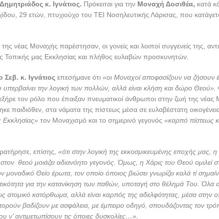
ημητριάδος κ. Ιγνάτιος.
Πρόκειται για την
Μοναχή Δοσιθέα,
κατά κ
δου, 29 ετών, πτυχιούχο του ΤΕΙ Νοσηλευτικής Λάρισας, που κατάγετ
της νέας Μοναχής παρέστησαν, οι γονείς και λοιποί συγγενείς της, αν
ς Τοπικής μας Εκκλησίας και πλήθος ευλαβών προσκυνητών.
ο Σεβ. κ. Ιγνάτιος
επεσήμανε ότι
«οι Μοναχοί αποφασίζουν να ζήσουν 
 υπερβαίνει την λογική των πολλών, αλλά είναι κλήση και δώρο Θεού».
ξήρε τον ρόλο που έπαιξαν πνευματικοί άνθρωποι στην ζωή της νέας 
κε παιδιόθεν, στα νάματα της πίστεως μέσα σε ευλαβέστατη οικογένει
ς Εκκλησίας»
τον Μοναχισμό και το σημερινό γεγονός
«καρπό πίστεως κ
αρατήρησε, επίσης,
«ότι στην λογική της εκκοσμικευμένης εποχής μας, 
τον θεού μοιάζει αδιανόητο γεγονός. Όμως, η Χάρις του Θεού ομιλεί στ
ον μοναδικό Θείο έρωτα, τον οποίο όποιος βιώσει γνωρίζει καλά τί σημαί
ικότητα για την κατανίκηση των παθών, υποταγή στο θέλημά Του. Όλα 
ως ατομικό κατόρθωμα, αλλά είναι καρπός της αδελφότητας, μέσα στην 
ορούν βαδίζουν με ασφάλεια, με έμπειρο οδηγό, σπουδάζοντας τον τρόπ
ου ν’ αντιμετωπίσουν τις όποιες δυσκολίες…».