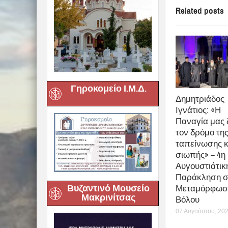
Related posts
Γηροκομείο Ι.Μ.Δ.
Δημητριάδος
Ιγνάτιος: «Η
Παναγία μας 
τον δρόμο τη
ταπείνωσης κ
σιωπής» – 4η
Αυγουστιάτικ
Παράκληση σ
Βυζαντινό Μουσείο
Μεταμόρφωσ
Μακρινίτσας
Βόλου
07 Αυγούστου, 20