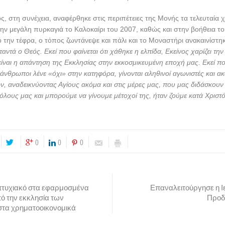
, στη συνέχεια, αναφέρθηκε στις περιπέτειες της Μονής τα τελευταία χ
 μεγάλη πυρκαγιά το Καλοκαίρι του 2007, καθώς και στην βοήθεια το
 την τέφρα, ο τόπος ζωντάνεψε και πάλι και το Μοναστήρι ανακαινίστη
αντά ο Θεός. Εκεί που φαίνεται ότι χάθηκε η ελπίδα, Εκείνος χαρίζει τη
ίναι η απάντηση της Εκκλησίας στην εκκοσμικευμένη εποχή μας. Εκεί πο
 άνθρωποι λένε «όχι» στην κατηφόρα, γίνονται αληθινοί αγωνιστές και α
, αναδεικνύοντας Αγίους ακόμα και στις μέρες μας, που μας διδάσκουν ό
ό όλους μας και μπορούμε να γίνουμε μέτοχοί της, ήταν ζούμε κατά Χριστ
0
0
0
απτυχιακό στα εφαρμοσμένα
Επαναλειτούργησε η Ι
πό την εκκλησία των
Προδ
στα χρηματοοικονομικά