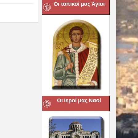
Οι τοπικοί μας Άγιοι
Οι Ιεροί μας Ναοί