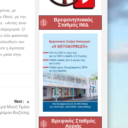
ρόνια, με
υ Θεού, με την
Βρεφονηπιακός
κε.
«Αυτός είναι
Σταθμός ΙΜΔ
ν παρηγοριά. Ο
υ όλα φαίνονται
κολουθούν τον
τι η Αγιότητα
όν μέσα στην
Next :
ερά Μονή Τιμίου
ρόμου Βυζίτσης
Βρεφικός Σταθμός
Αγριάς