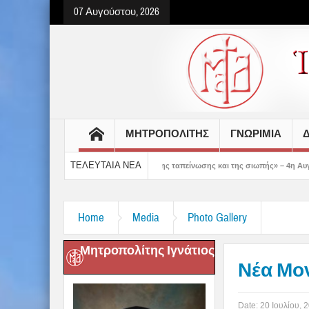
07 Αυγούστου, 2026
ΜΗΤΡΟΠΟΛΙΤΗΣ
ΓΝΩΡΙΜΙΑ
Δ
ΤΕΛΕΥΤΑΙΑ ΝΕΑ
ς δείχνει τον δρόμο της ταπείνωσης και της σιωπής» – 4η Αυγουστιάτικη Παράκλ
Home
Media
Photo Gallery
Μητροπολίτης Ιγνάτιος
Νέα Μο
Date:
20 Ιουλίου, 