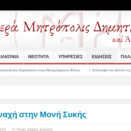
ΙΑΚΟΝΙΑ
ΝΕΟΤΗΤΑ
ΥΠΗΡΕΣΙΕΣ
ΕΙΔΗΣΕΙΣ
ΠΑΛΑ
ηση στην Μεταμόρφωση Βόλου
Επίσκεψη του Δ/ντού της Β/θμιας Εκπαίδευσης 
ναχή στην Μονή Συκής
2018
in:
Photo Gallery
,
Ειδήσεις