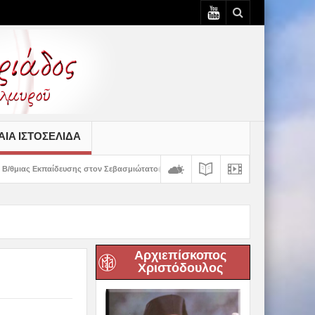
ΙΆ ΙΣΤΟΣΕΛΊΔΑ
στον Σεβασμιώτατο
Δημητριάδος Ιγνάτιος: «Ο Χριστός μάς έδειξε το μέλλο
Αρχιεπίσκοπος
Χριστόδουλος