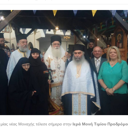
μίας νέας Μοναχής τέλεσε σήμερα στην
Ιερά Μονή Τιμίου Προδρόμου