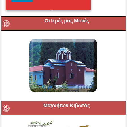
Εικονική περιήγηση στο
Μητροπολιτικό Ναό
Οι Ιερές μας Μονές
Μαγνήτων Κιβωτός