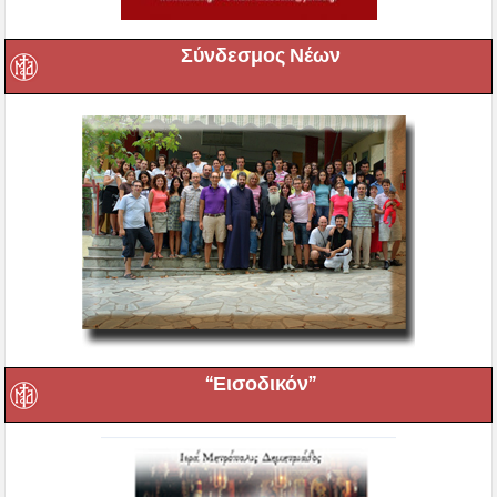
Σύνδεσμος Νέων
“Εισοδικόν”