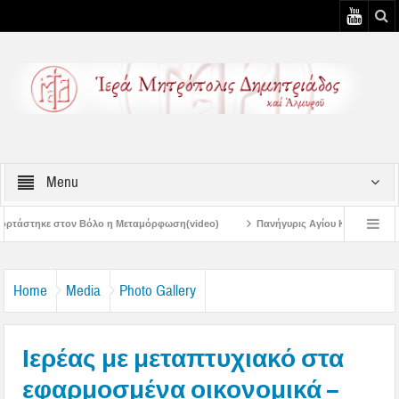
Menu
Μεταμόρφωση(video)
Πανήγυρις Αγίου Καλλινίκου Μητροπολίτου Εδέσσης στη
Πανηγύρεις Μεταμορφώσεως – 4η Αυγουστιάτικη Παράκληση στην Μεταμόρφωσ
Home
Media
Photo Gallery
Ιερέας με μεταπτυχιακό στα
εφαρμοσμένα οικονομικά –