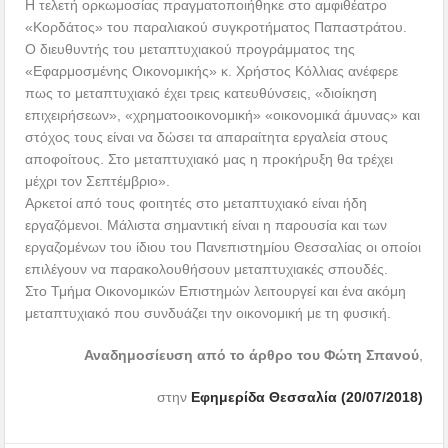
Η τελετή ορκωμοσίας πραγματοποιήθηκε στο αμφιθέατρο
«Κορδάτος» του παραλιακού συγκροτήματος Παπαστράτου.
Ο διευθυντής του μεταπτυχιακού προγράμματος της
«Εφαρμοσμένης Οικονομικής» κ. Χρήστος Κόλλιας ανέφερε
πως το μεταπτυχιακό έχει τρεις κατευθύνσεις, «διοίκηση
επιχειρήσεων», «χρηματοοικονομική» «οικονομικά άμυνας» και
στόχος τους είναι να δώσει τα απαραίτητα εργαλεία στους
αποφοίτους. Στο μεταπτυχιακό μας η προκήρυξη θα τρέχει
μέχρι τον Σεπτέμβριο».
Αρκετοί από τους φοιτητές στο μεταπτυχιακό είναι ήδη
εργαζόμενοι. Μάλιστα σημαντική είναι η παρουσία και των
εργαζομένων του ίδιου του Πανεπιστημίου Θεσσαλίας οι οποίοι
επιλέγουν να παρακολουθήσουν μεταπτυχιακές σπουδές.
Στο Τμήμα Οικονομικών Επιστημών λειτουργεί και ένα ακόμη
μεταπτυχιακό που συνδυάζει την οικονομική με τη φυσική.
Αναδημοσίευση από το άρθρο του
Φώτη Σπανού
,
στην
Εφημερίδα Θεσσαλία (20/07/2018)