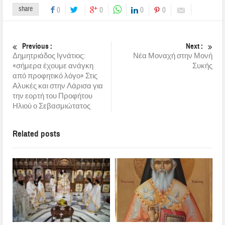
share
0
0
0
0
Previous :
Next :
Δημητριάδος Ιγνάτιος:
Νέα Μοναχή στην Μονή
«σήμερα έχουμε ανάγκη
Συκής
από προφητικό λόγο» Στις
Αλυκές και στην Λάρισα για
την εορτή του Προφήτου
Ηλιού ο Σεβασμιώτατος
Related posts