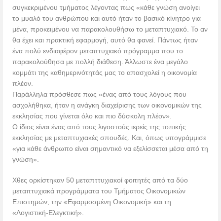
συγκεκριμένου τμήματος λέγοντας πως «κάθε γνώση ανοίγει
το μυαλό του ανθρώπου και αυτό ήταν το βασικό κίνητρο για
μένα, προκειμένου να παρακολουθήσω το μεταπτυχιακό. Το αν
θα έχει και πρακτική εφαρμογή, αυτό θα φανεί. Πάντως ήταν
ένα πολύ ενδιαφέρον μεταπτυχιακό πρόγραμμα που το
παρακολούθησα με πολλή διάθεση. Άλλωστε ένα μεγάλο
κομμάτι της καθημερινότητάς μας το απασχολεί η οικονομία
πλέον.
Παράλληλα πρόσθεσε πως «ένας από τους λόγους που
ασχολήθηκα, ήταν η ανάγκη διαχείρισης των οικονομικών της
εκκλησίας που γίνεται όλο και πιο δύσκολη πλέον».
Ο ίδιος είναι ένας από τους λιγοστούς ιερείς της τοπικής
εκκλησίας με μεταπτυχιακές σπουδές. Και, όπως υπογράμμισε
«για κάθε άνθρωπο είναι σημαντικό να εξελίσσεται μέσα από τη
γνώση».
Χθες ορκίστηκαν 50 μεταπττυχιακοί φοιτητές από τα δύο
μεταπτυχιακά προγράμματα του Τμήματος Οικονομικών
Επιστημών, την «Εφαρμοσμένη Οικονομική» και τη
«Λογιστική-Ελεγκτική».