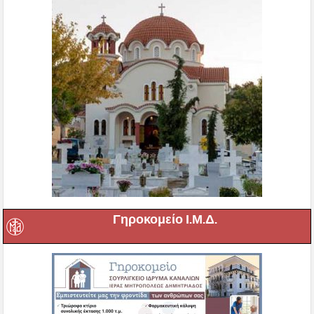
Γηροκομείο Ι.Μ.Δ.