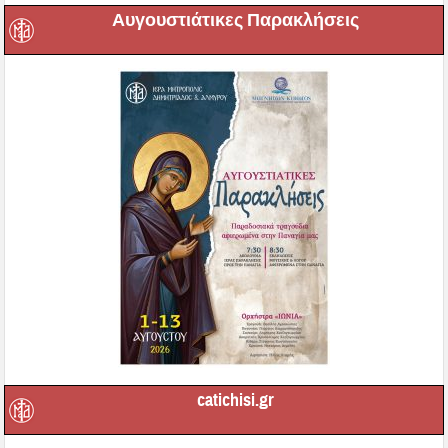
Αυγουστιάτικες Παρακλήσεις
catichisi.gr