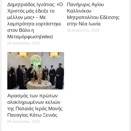
Δημητριάδος Ιγνάτιος: «Ο
Πανήγυρις Αγίου
Χριστός μάς έδειξε το
Καλλινίκου
μέλλον μας» – Με
Μητροπολίτου Εδέσσης
λαμπρότητα εορτάστηκε
στην Νέα Ιωνία
στον Βόλο η
06 Αυγούστου, 2026
Μεταμόρφωση(video)
06 Αυγούστου, 2026
Αγιασμός των πρώτων
ολοκληρωμένων κελιών
της Παλαιάς Ιεράς Μονής
Παναγίας Κάτω Ξενιάς
05 Αυγούστου, 2026