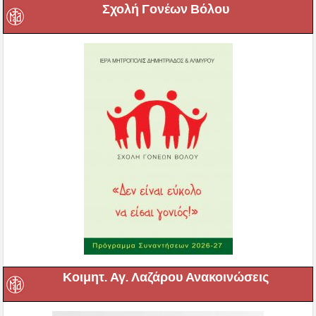
Σχολή Γονέων Βόλου
Κοιμητ. Αγ. Λαζάρου Ανακοινώσεις