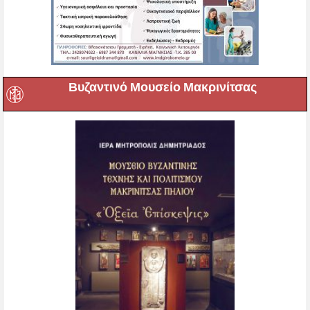
Βυζαντινό Μουσείο Μακρινίτσας