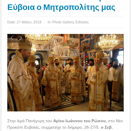
Εύβοια ο Μητροπολίτης μας
Date:
27 Μαΐου, 2018
in:
Photo Gallery
,
Ειδήσεις
Στην Ιερά Πανήγυρη του
Αγίου Ιωάννου του Ρώσου,
στο Νέο
Προκόπι Ευβοίας, συμμετείχε το διήμερο, 26-27/5,
ο Σεβ.