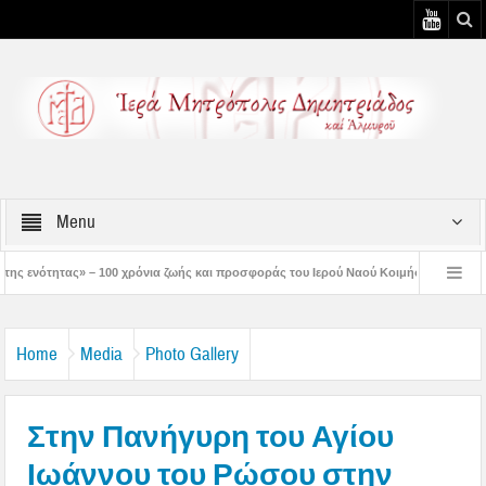
Menu
νια ζωής και προσφοράς του Ιερού Ναού Κοιμήσεως της Θεοτόκου Πτελεού
Δημ
στός μάς έδειξε το μέλλον μας» – Με λαμπρότητα εορτάστηκε στον Βόλο η Μεταμόρ
Home
Media
Photo Gallery
Στην Πανήγυρη του Αγίου
Ιωάννου του Ρώσου στην