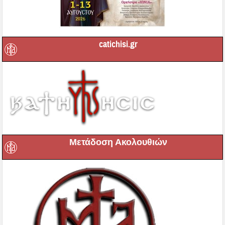
catichisi.gr
Μετάδοση Ακολουθιών