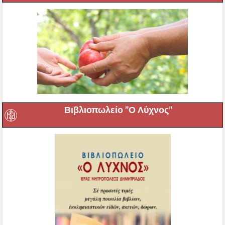
Βιβλιοπωλείο ”Ο Λύχνος”