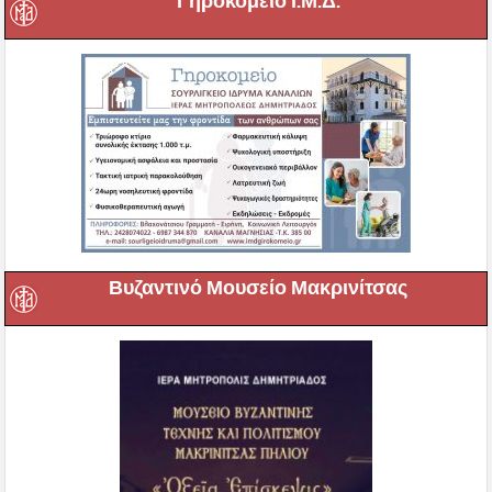
Γηροκομείο Ι.Μ.Δ.
Βυζαντινό Μουσείο Μακρινίτσας