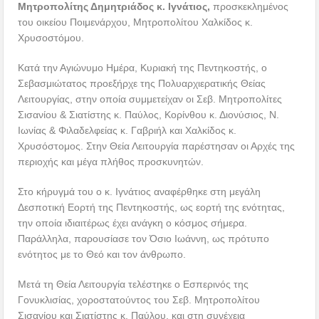
Μητροπολίτης Δημητριάδος κ. Ιγνάτιος,
προσκεκλημένος
του οικείου Ποιμενάρχου, Μητροπολίτου Χαλκίδος κ.
Χρυσοστόμου.
Κατά την Αγιώνυμο Ημέρα, Κυριακή της Πεντηκοστής, ο
Σεβασμιώτατος προεξήρχε της Πολυαρχιερατικής Θείας
Λειτουργίας, στην οποία συμμετείχαν οι Σεβ. Μητροπολίτες
Σισανίου & Σιατίστης κ. Παύλος, Κορίνθου κ. Διονύσιος, Ν.
Ιωνίας & Φιλαδελφείας κ. Γαβριήλ και Χαλκίδος κ.
Χρυσόστομος. Στην Θεία Λειτουργία παρέστησαν οι Αρχές της
περιοχής και μέγα πλήθος προσκυνητών.
Στο κήρυγμά του ο κ. Ιγνάτιος αναφέρθηκε στη μεγάλη
Δεσποτική Εορτή της Πεντηκοστής, ως εορτή της ενότητας,
την οποία ιδιαιτέρως έχει ανάγκη ο κόσμος σήμερα.
Παράλληλα, παρουσίασε τον Όσιο Ιωάννη, ως πρότυπο
ενότητος με το Θεό και τον άνθρωπο.
Μετά τη Θεία Λειτουργία τελέστηκε ο Εσπερινός της
Γονυκλισίας, χοροστατούντος του Σεβ. Μητροπολίτου
Σισανίου και Σιατίστης κ. Παύλου, και στη συνέχεια