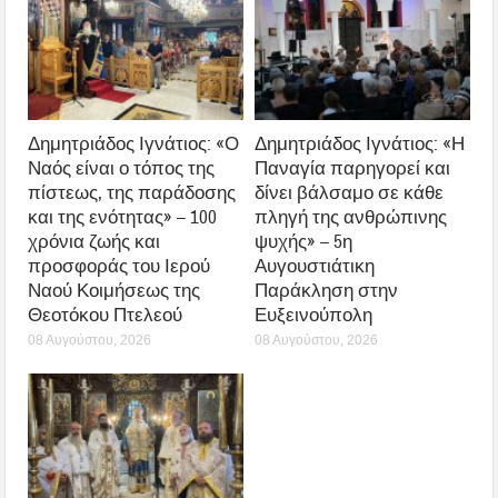
Δημητριάδος Ιγνάτιος: «Ο
Δημητριάδος Ιγνάτιος: «Η
Ναός είναι ο τόπος της
Παναγία παρηγορεί και
πίστεως, της παράδοσης
δίνει βάλσαμο σε κάθε
και της ενότητας» – 100
πληγή της ανθρώπινης
χρόνια ζωής και
ψυχής» – 5η
προσφοράς του Ιερού
Αυγουστιάτικη
Ναού Κοιμήσεως της
Παράκληση στην
Θεοτόκου Πτελεού
Ευξεινούπολη
08 Αυγούστου, 2026
08 Αυγούστου, 2026