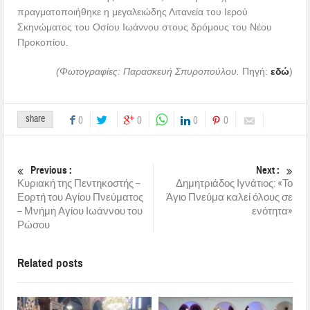
πραγματοποιήθηκε η μεγαλειώδης Λιτανεία του Ιερού
Σκηνώματος του Οσίου Ιωάννου στους δρόμους του Νέου
Προκοπίου.
(Φωτογραφίες: Παρασκευή Σπυροπούλου.
Πηγή:
εδώ
)
share
0
0
0
0
Previous :
Next :
Κυριακή της Πεντηκοστής –
Δημητριάδος Ιγνάτιος: «Το
Εορτή του Αγίου Πνεύματος
Άγιο Πνεύμα καλεί όλους σε
– Μνήμη Αγίου Ιωάννου του
ενότητα»
Ρώσου
Related posts