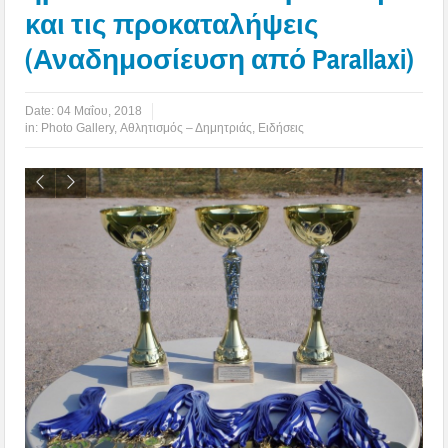
και τις προκαταλήψεις
(Αναδημοσίευση από Parallaxi)
Date:
04 Μαΐου, 2018
in:
Photo Gallery
,
Αθλητισμός – Δημητριάς
,
Ειδήσεις