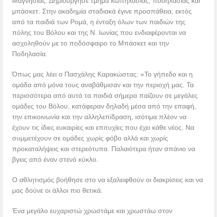
Μαγνησίας. Δημιούργησε τμήμα κωπηλασίας, ποδηλασίας και
μπάσκετ. Στην ακαδημία σταδιακά έγινε προσπάθεια, εκτός
από τα παιδιά των Ρομά, η ένταξη όλων των παιδιών της
πόλης του Βόλου και της Ν. Ιωνίας που ενδιαφέρονται να
ασχοληθούν με το ποδόσφαιρο το Μπάσκετ και την
Ποδηλασία.
Όπως μας λέει ο Πασχάλης Καρακώστας: «Το γήπεδο και η
ομάδα από μόνα τους αναβάθμισαν και την περιοχή μας. Τα
περισσότερα από αυτά τα παιδιά σήμερα παίζουν σε μεγάλες
ομάδες του Βόλου, κατάφεραν δηλαδή μέσα από την επαφή,
την επικοινωνία και την αλληλεπίδραση, ισότιμα πλέον να
έχουν τις ίδιες ευκαιρίες και επιτυχίες που έχει κάθε νέος. Να
συμμετέχουν σε ομάδες χωρίς φόβο αλλά και χωρίς
προκαταλήψεις και στερεότυπα. Παλαιότερα ήταν σπάνιο να
βγεις από έναν στενό κύκλο.
Ο αθλητισμός βοήθησε στο να εξαλειφθούν οι διακρίσεις και να
μας δούνε οι άλλοι πιο θετικά.
Ένα μεγάλο ευχαριστώ χρωστάμε και χρωστάω στον