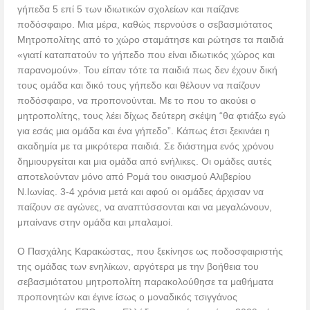
γήπεδα 5 επί 5 των ιδιωτικών σχολείων και παίζανε
ποδόσφαιρο. Μια μέρα, καθώς περνούσε ο σεβασμιότατος
Μητροπολίτης από το χώρο σταμάτησε και ρώτησε τα παιδιά
«γιατί καταπατούν το γήπεδο που είναι ιδιωτικός χώρος και
παρανομούν». Του είπαν τότε τα παιδιά πως δεν έχουν δική
τους ομάδα και δικό τους γήπεδο και θέλουν να παίζουν
ποδόσφαιρο, να προπονούνται. Με το που το ακούει ο
μητροπολίτης, τους λέει δίχως δεύτερη σκέψη “θα φτιάξω εγώ
για εσάς μια ομάδα και ένα γήπεδο”. Κάπως έτσι ξεκινάει η
ακαδημία με τα μικρότερα παιδιά. Σε διάστημα ενός χρόνου
δημιουργείται και μια ομάδα από ενήλικες. Οι ομάδες αυτές
αποτελούνταν μόνο από Ρομά του οικισμού Αλιβερίου
Ν.Ιωνίας. 3-4 χρόνια μετά και αφού οι ομάδες άρχισαν να
παίζουν σε αγώνες, να αναπτύσσονται και να μεγαλώνουν,
μπαίνανε στην ομάδα και μπαλαμοί.
Ο Πασχάλης Καρακώστας, που ξεκίνησε ως ποδοσφαιριστής
της ομάδας των ενηλίκων, αργότερα με την βοήθεια του
σεβασμιότατου μητροπολίτη παρακολούθησε τα μαθήματα
προπονητών και έγινε ίσως ο μοναδικός τσιγγάνος