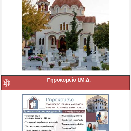
Γηροκομείο Ι.Μ.Δ.