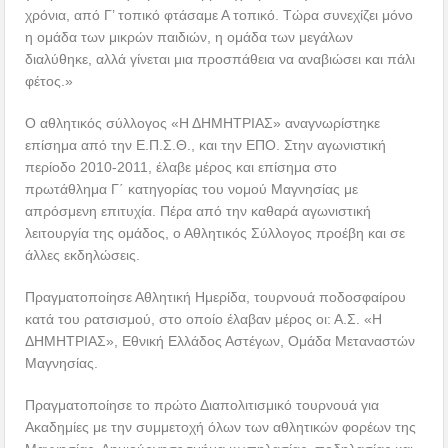
χρόνια, από Γ’ τοπικό φτάσαμε Α τοπικό. Τώρα συνεχίζει μόνο
η ομάδα των μικρών παιδιών, η ομάδα των μεγάλων
διαλύθηκε, αλλά γίνεται μια προσπάθεια να αναβιώσει και πάλι
φέτος.»
Ο αθλητικός σύλλογος «Η ΔΗΜΗΤΡΙΑΣ» αναγνωρίστηκε
επίσημα από την Ε.Π.Σ.Θ., και την ΕΠΟ. Στην αγωνιστική
περίοδο 2010-2011, έλαβε μέρος και επίσημα στο
πρωτάθλημα Γ΄ κατηγορίας του νομού Μαγνησίας με
απρόσμενη επιτυχία. Πέρα από την καθαρά αγωνιστική
λειτουργία της ομάδος, ο Αθλητικός Σύλλογος προέβη και σε
άλλες εκδηλώσεις.
Πραγματοποίησε Αθλητική Ημερίδα, τουρνουά ποδοσφαίρου
κατά του ρατσισμού, στο οποίο έλαβαν μέρος οι: Α.Σ. «Η
ΔΗΜΗΤΡΙΑΣ», Εθνική Ελλάδος Αστέγων, Ομάδα Μεταναστών
Μαγνησίας.
Πραγματοποίησε το πρώτο Διαπολιτισμικό τουρνουά για
Ακαδημίες με την συμμετοχή όλων των αθλητικών φορέων της