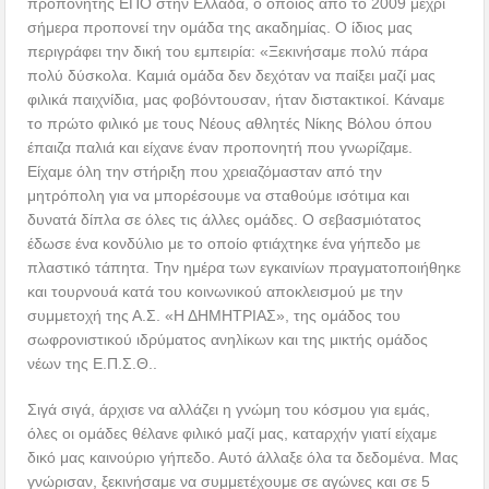
προπονητής ΕΠΟ στην Ελλάδα, ο οποίος από το 2009 μέχρι
σήμερα προπονεί την ομάδα της ακαδημίας. Ο ίδιος μας
περιγράφει την δική του εμπειρία: «Ξεκινήσαμε πολύ πάρα
πολύ δύσκολα. Καμιά ομάδα δεν δεχόταν να παίξει μαζί μας
φιλικά παιχνίδια, μας φοβόντουσαν, ήταν διστακτικοί. Κάναμε
το πρώτο φιλικό με τους Νέους αθλητές Νίκης Βόλου όπου
έπαιζα παλιά και είχανε έναν προπονητή που γνωρίζαμε.
Είχαμε όλη την στήριξη που χρειαζόμασταν από την
μητρόπολη για να μπορέσουμε να σταθούμε ισότιμα και
δυνατά δίπλα σε όλες τις άλλες ομάδες. Ο σεβασμιότατος
έδωσε ένα κονδύλιο με το οποίο φτιάχτηκε ένα γήπεδο με
πλαστικό τάπητα. Την ημέρα των εγκαινίων πραγματοποιήθηκε
και τουρνουά κατά του κοινωνικού αποκλεισμού με την
συμμετοχή της Α.Σ. «Η ΔΗΜΗΤΡΙΑΣ», της ομάδος του
σωφρονιστικού ιδρύματος ανηλίκων και της μικτής ομάδος
νέων της Ε.Π.Σ.Θ..
Σιγά σιγά, άρχισε να αλλάζει η γνώμη του κόσμου για εμάς,
όλες οι ομάδες θέλανε φιλικό μαζί μας, καταρχήν γιατί είχαμε
δικό μας καινούριο γήπεδο. Αυτό άλλαξε όλα τα δεδομένα. Μας
γνώρισαν, ξεκινήσαμε να συμμετέχουμε σε αγώνες και σε 5