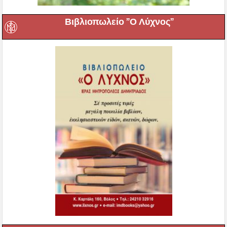
Βιβλιοπωλείο ”Ο Λύχνος”