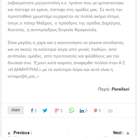
σεβασμιότατο μητροπολίτη κ.κ. Ιγνάτιο που με εμπιστεύτηκε
και πίστεψε σε εμένα, πίστεψε στις ομάδες μας. Σε αυτή την
προσπάθεια χρωστάμε ευχαριστώ σε πολλά ακόμα άτομα,
όπως ο πάτερ Μάξιμος, ο πρόεδρος της ομάδας Δημήτρης
Κουτσός, η αντιπρόεδρος Ευγενία Φραγκούλη.
Είναι μεγάλη η χαρά και η ικανοποίηση να γίνεσαι αποδεκτός
και να ακούς τα καλύτερα λόγια από γονείς παιδιών, από
αντίπαλες ομάδες, από προπονητές και φιλάθλους για την
δουλειά σου. Έχουν κατά καιρούς αναφερθεί πολλοί στον Α.Σ
«Η ΔΗΜΗΤΡΙΑΣ» με τα καλύτερα λόγια και αυτό είναι η
ανταμοιβή μας.»
Πηγή:
Parallaxi
share
0
0
0
0
Previous :
Next :