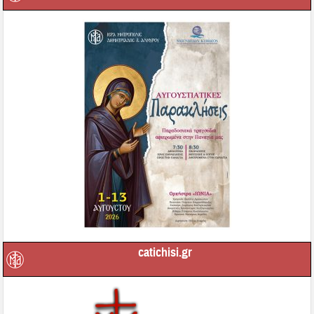
catichisi.gr