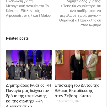
Εκδήλωση για την
Δημητριάδος Ιγνάτιος:
Μεσογειακή αναιμία στο Πν.
«Ποιος θα νομοθετήσει ότι
Κέντρο – Εθελοντικές
ένα παιδί μπορεί να
Αιμοδοσίες στις 7 και 8 Μαΐου
μεγαλώσει χωρίς μάνα;» –
Θυρανοίξια Παρεκκλησίου
στον Αλμυρό
Related posts
Δημητριάδος Ιγνάτιος: «Η
Επίσκεψη του Δ/ντού της
Παναγία μας δείχνει τον
Β/θμιας Εκπαίδευσης
δρόμο της ταπείνωσης
στον Σεβασμιώτατο
και της σιωπής» – 4η
07 Αυγούστου, 2026
Αυγουστιάτικη