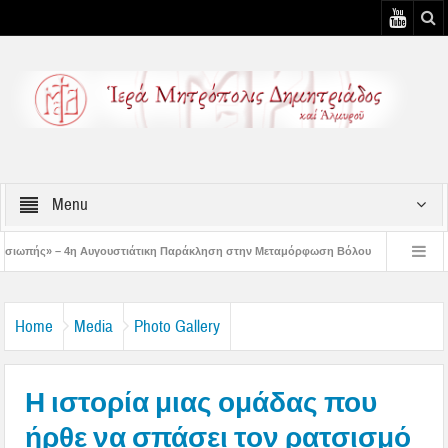
Menu
υστιάτικη Παράκληση στην Μεταμόρφωση Βόλου
Επίσκεψη του Δ/ντού της Β/θμ
3η Αυγουστιάτικη Παράκληση στον Άγιο Γεώργιο Νηλείας
Δημητριάδος Ιγνάτι
Home
Media
Photo Gallery
Η ιστορία μιας ομάδας που
ήρθε να σπάσει τον ρατσισμό