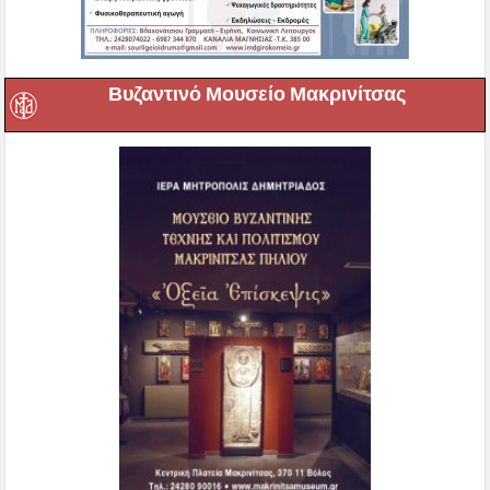
Βυζαντινό Μουσείο Μακρινίτσας