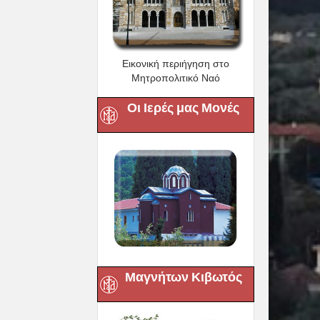
Εικονική περιήγηση στο
Μητροπολιτικό Ναό
Οι Ιερές μας Μονές
Μαγνήτων Κιβωτός