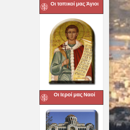
Οι τοπικοί μας Άγιοι
Οι Ιεροί μας Ναοί