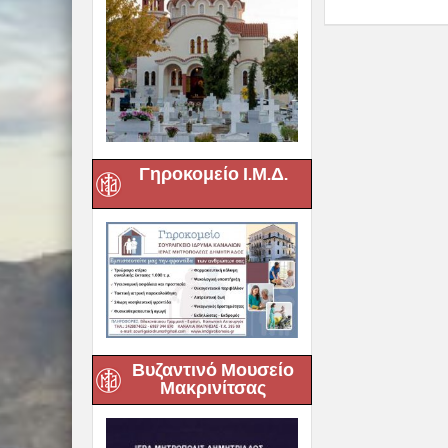
Γηροκομείο Ι.Μ.Δ.
Βυζαντινό Μουσείο
Μακρινίτσας