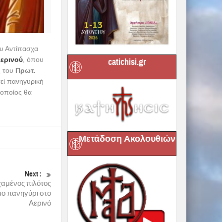
ου Αντίπασχα
Αερινού
, όπου
catichisi.gr
ς του
Πρωτ.
τεί πανηγυρική
οποίος θα
Μετάδοση Ακολουθιών
Next :
χαμένος πιλότος
μο πανηγύρι στο
Αερινό