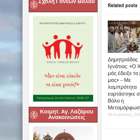
Σχολή Γονέων Βόλου
Related posts
Δημητριάδος
Ιγνάτιος: «Ο 
μάς έδειξε το
μας» – Με
λαμπρότητα
εορτάστηκε σ
Βόλο η
Μεταμόρφωση
Κοιμητ. Αγ. Λαζάρου
06 Αυγούστου, 20
Ανακοινώσεις