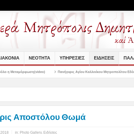
ΙΑΚΟΝΙΑ
ΝΕΟΤΗΤΑ
ΥΠΗΡΕΣΙΕΣ
ΕΙΔΗΣΕΙΣ
ΠΑΛΑ
video)
Πανήγυρις Αγίου Καλλινίκου Μητροπολίτου Εδέσσης στην Νέα Ιωνία
ρις Αποστόλου Θωμά
 2018
in:
Photo Gallery
,
Ειδήσεις