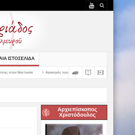
ΙΆ ΙΣΤΟΣΕΛΊΔΑ
Αγιασμός των πρώτων ολοκληρωμένων κελιών της Παλαιάς Ιεράς Μονής Πανα
Αρχιεπίσκοπος
Χριστόδουλος