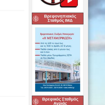
Βρεφονηπιακός
Σταθμός ΙΜΔ
Βρεφικός Σταθμός
Αγριάς