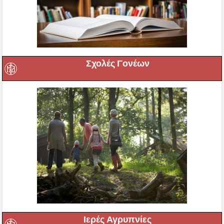
Σχολές Γονέων
Ιερές Αγρυπνίες