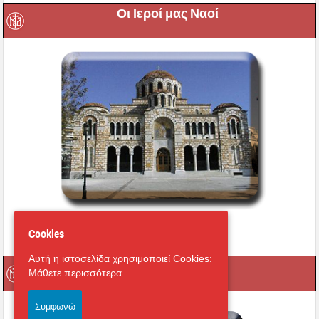
Οι Ιεροί μας Ναοί
Εικονική περιήγηση στο
Cookies
Μητροπολιτικό Ναό
Αυτή η ιστοσελίδα χρησιμοποιεί Cookies:
Οι Ιερές μας Μονές
Μάθετε περισσότερα
Συμφωνώ