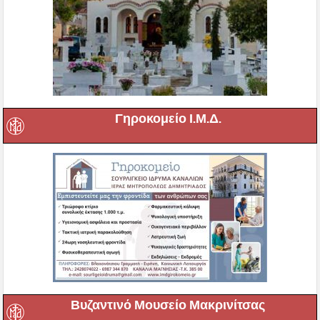
Γηροκομείο Ι.Μ.Δ.
Βυζαντινό Μουσείο Μακρινίτσας