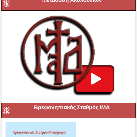
Μετάδοση Ακολουθιών
Βρεφονηπιακός Σταθμός ΙΜΔ