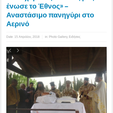
ένωσε το Έθνος» –
Αναστάσιμο πανηγύρι στο
Αερινό
Date:
15 Απριλίου, 2018
in:
Photo Gallery
,
Ειδήσεις