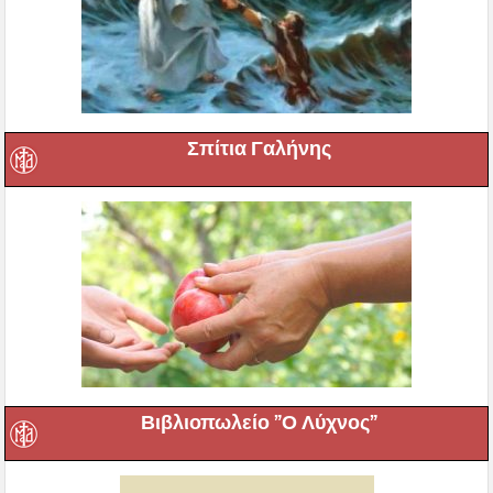
Σπίτια Γαλήνης
Βιβλιοπωλείο ”Ο Λύχνος”