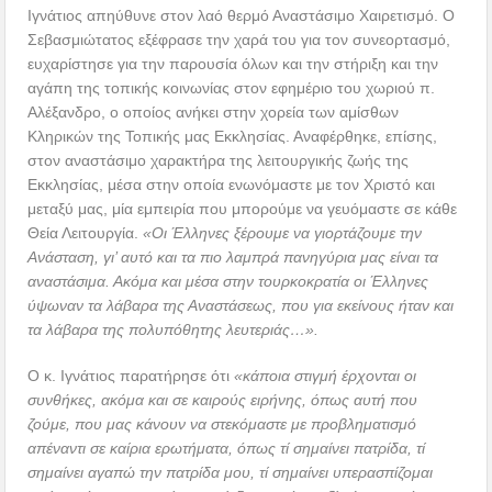
Ιγνάτιος απηύθυνε στον λαό θερμό Αναστάσιμο Χαιρετισμό. Ο
Σεβασμιώτατος εξέφρασε την χαρά του για τον συνεορτασμό,
ευχαρίστησε για την παρουσία όλων και την στήριξη και την
αγάπη της τοπικής κοινωνίας στον εφημέριο του χωριού π.
Αλέξανδρο, ο οποίος ανήκει στην χορεία των αμίσθων
Κληρικών της Τοπικής μας Εκκλησίας. Αναφέρθηκε, επίσης,
στον αναστάσιμο χαρακτήρα της λειτουργικής ζωής της
Εκκλησίας, μέσα στην οποία ενωνόμαστε με τον Χριστό και
μεταξύ μας, μία εμπειρία που μπορούμε να γευόμαστε σε κάθε
Θεία Λειτουργία.
«Οι Έλληνες ξέρουμε να γιορτάζουμε την
Ανάσταση, γι’ αυτό και τα πιο λαμπρά πανηγύρια μας είναι τα
αναστάσιμα. Ακόμα και μέσα στην τουρκοκρατία οι Έλληνες
ύψωναν τα λάβαρα της Αναστάσεως, που για εκείνους ήταν και
τα λάβαρα της πολυπόθητης λευτεριάς…».
Ο κ. Ιγνάτιος παρατήρησε ότι
«κάποια στιγμή έρχονται οι
συνθήκες, ακόμα και σε καιρούς ειρήνης, όπως αυτή που
ζούμε, που μας κάνουν να στεκόμαστε με προβληματισμό
απέναντι σε καίρια ερωτήματα, όπως τί σημαίνει πατρίδα, τί
σημαίνει αγαπώ την πατρίδα μου, τί σημαίνει υπερασπίζομαι