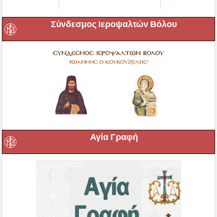
Σύνδεσμος Ιεροψαλτών Βόλου
Αγία Γραφή