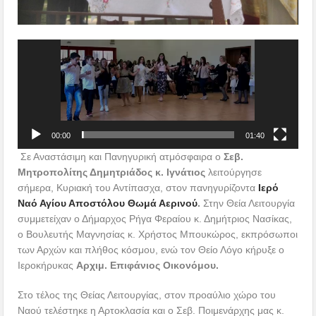
Πρόγραμμα
Αναπαραγωγής
Βίντεο
00:00
01:40
Σε Αναστάσιμη και Πανηγυρική ατμόσφαιρα ο
Σεβ.
Μητροπολίτης Δημητριάδος κ. Ιγνάτιος
λειτούργησε
σήμερα, Κυριακή του Αντίπασχα, στον πανηγυρίζοντα
Ιερό
Ναό Αγίου Αποστόλου Θωμά Αερινού
.
Στην Θεία Λειτουργία
συμμετείχαν ο Δήμαρχος Ρήγα Φεραίου κ. Δημήτριος Νασίκας,
ο Βουλευτής Μαγνησίας κ. Χρήστος Μπουκώρος, εκπρόσωποι
των Αρχών και πλήθος κόσμου, ενώ τον Θείο Λόγο κήρυξε ο
Ιεροκήρυκας
Αρχιμ. Επιφάνιος Οικονόμου.
Στο τέλος της Θείας Λειτουργίας, στον προαύλιο χώρο του
Ναού τελέστηκε η Αρτοκλασία και ο Σεβ. Ποιμενάρχης μας κ.