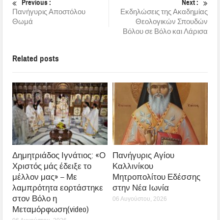
Previous :
Next :
Πανήγυρις Αποστόλου
Εκδηλώσεις της Ακαδημίας
Θωμά
Θεολογικών Σπουδών
Βόλου σε Βόλο και Λάρισα
Related posts
Δημητριάδος Ιγνάτιος: «Ο
Πανήγυρις Αγίου
Χριστός μάς έδειξε το
Καλλινίκου
μέλλον μας» – Με
Μητροπολίτου Εδέσσης
λαμπρότητα εορτάστηκε
στην Νέα Ιωνία
στον Βόλο η
06 Αυγούστου, 2026
Μεταμόρφωση(video)