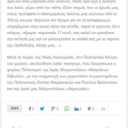
ιερά και όσια μπροστά στον κίνδυνο, πόση αξία έχει η ενότητα
του λαού, γύρω από την πίστη; Είναι στιγμές που οι ήρωές μας,
όπως πρόσφατα ο αδικοχαμένος πιλότος μας ενώνουν όλο το
Έθνος και μας δείχνουν τον δρόμο για να τα καταφέρουμε,
στηριζόμενοι στην κοινή πίστη και ελπίδα, παρά το γεγονός ότι ο
κόσμος, σήμερα, παραπαίει. Γι’ αυτό, σας καλώ να κρατήσετε
την ενότητά μας και να γαλουχήσετε τα παιδιά σας με τα νάματα
της Ορθόδοξης πίστης μας…».
Μετά το πέρας της Θείας Λειτουργίας, στο Πολιτιστικό Κέντρο
του χωριού, ακολούθησε λαϊκό πανηγύρι, που διοργάνωσε ο
φορέας Πολιτισμού της Ιεράς Μητροπόλεως «Μαγνήτων
Κιβωτός», με την συμμετοχή των χορευτικών συγκροτημάτων
της Πολιτιστικής Εστίας Μικρασιατών και Ποντίων Βελεστίνου
και της Ιεράς μας Μητροπόλεως «Δημητριάς».
share
0
0
0
0