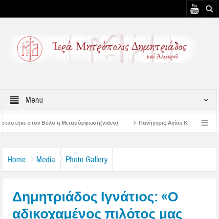
Menu
 Μεταμόρφωση(video)
Πανήγυρις Αγίου Καλλινίκου Μητροπολίτου Εδέσσης στη
Πανηγύρεις Μεταμορφώσεως – 4η Αυγουστιάτικη Παράκληση στην Μεταμόρφωσ
Home
Media
Photo Gallery
Δημητριάδος Ιγνάτιος: «Ο
αδικοχαμένος πιλότος μας