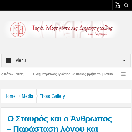
Menu
μητριάδος Ιγνάτιος: «Όποιος βρήκε το μυστικό της συγχώρεσης, βρήκε την ειρήνη 
μητριάδος Ιγνάτιος: «Ας βάλουμε την Παναγία οδηγό στη ζωή μας» – 1η Αυγουστιάτ
Home
Media
Photo Gallery
Ο Σταυρός και ο Άνθρωπος…
– Παράσταση λόγου και