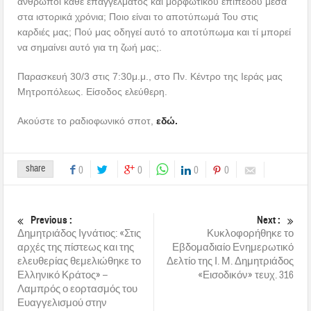
άνθρωποι κάθε επαγγέλματος και μορφωτικού επιπέδου μέσα
στα ιστορικά χρόνια; Ποιο είναι το αποτύπωμά Του στις
καρδιές μας; Πού μας οδηγεί αυτό το αποτύπωμα και τί μπορεί
να σημαίνει αυτό για τη ζωή μας;.
Παρασκευή 30/3 στις 7:30μ.μ., στο Πν. Κέντρο της Ιεράς μας
Μητροπόλεως. Είσοδος ελεύθερη.
Ακούστε το ραδιοφωνικό σποτ,
εδώ.
share
0
0
0
0
Previous :
Next :
Δημητριάδος Ιγνάτιος: «Στις
Κυκλοφορήθηκε το
αρχές της πίστεως και της
Εβδομαδιαίο Ενημερωτικό
ελευθερίας θεμελιώθηκε το
Δελτίο της Ι. Μ. Δημητριάδος
Ελληνικό Κράτος» –
«Εισοδικόν» τευχ. 316
Λαμπρός ο εορτασμός του
Ευαγγελισμού στην