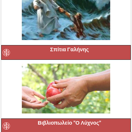
Σπίτια Γαλήνης
Βιβλιοπωλείο ”Ο Λύχνος”