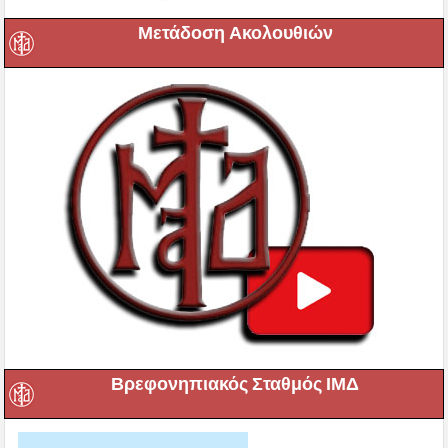
Μετάδοση Ακολουθιών
Βρεφονηπιακός Σταθμός ΙΜΔ