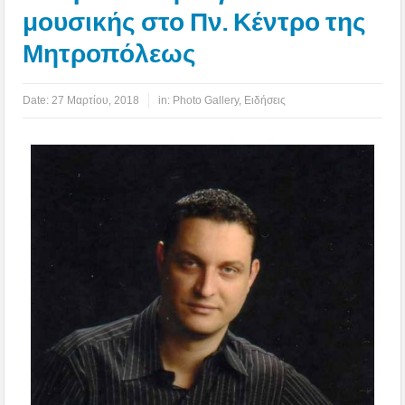
μουσικής στο Πν. Κέντρο της
Μητροπόλεως
Date:
27 Μαρτίου, 2018
in:
Photo Gallery
,
Ειδήσεις