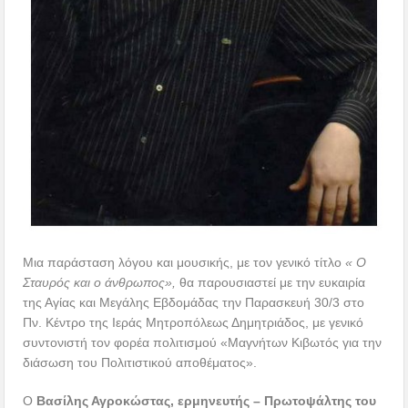
Μια παράσταση λόγου και μουσικής, με τον γενικό τίτλο
« Ο
Σταυρός και ο άνθρωπος»,
θα παρουσιαστεί με την ευκαιρία
της Αγίας και Μεγάλης Εβδομάδας την Παρασκευή 30/3 στο
Πν. Κέντρο της Ιεράς Μητροπόλεως Δημητριάδος, με γενικό
συντονιστή τον φορέα πολιτισμού «Μαγνήτων Κιβωτός για την
διάσωση του Πολιτιστικού αποθέματος».
Ο
Βασίλης Αγροκώστας, ερμηνευτής – Πρωτοψάλτης
του