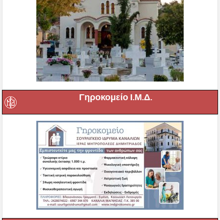
Γηροκομείο Ι.Μ.Δ.