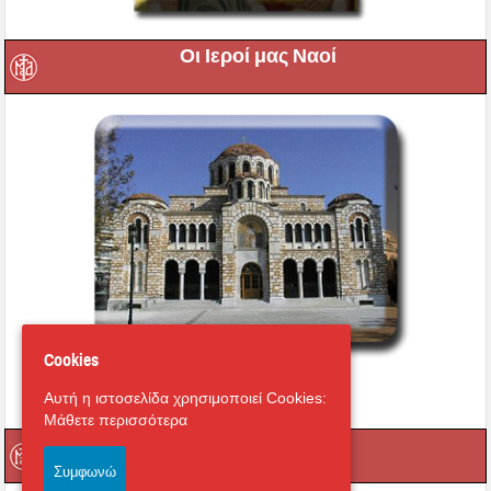
Οι Ιεροί μας Ναοί
Cookies
Εικονική περιήγηση στο
Αυτή η ιστοσελίδα χρησιμοποιεί Cookies:
Μητροπολιτικό Ναό
Μάθετε περισσότερα
Οι Ιερές μας Μονές
Συμφωνώ