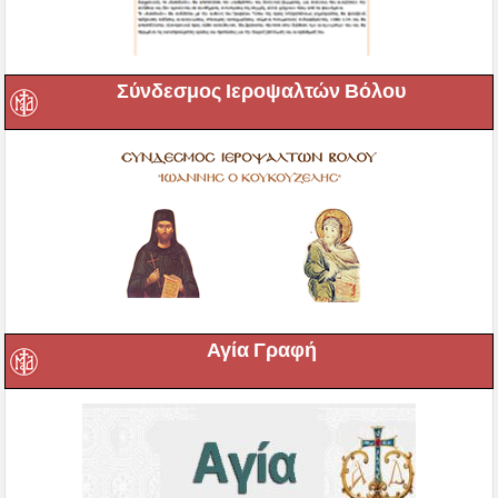
Σύνδεσμος Ιεροψαλτών Βόλου
Αγία Γραφή