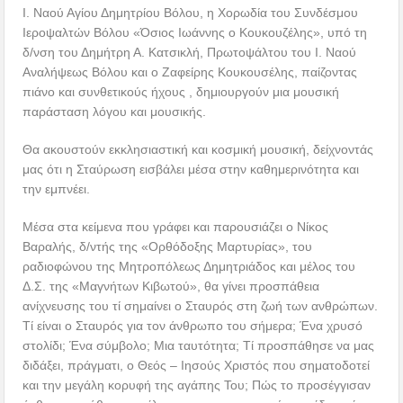
Ι. Ναού Αγίου Δημητρίου Βόλου, η Χορωδία του Συνδέσμου
Ιεροψαλτών Βόλου «Όσιος Ιωάννης ο Κουκουζέλης», υπό τη
δ/νση του Δημήτρη Α. Κατσικλή, Πρωτοψάλτου του Ι. Ναού
Αναλήψεως Βόλου και ο Ζαφείρης Κουκουσέλης, παίζοντας
πιάνο και συνθετικούς ήχους , δημιουργούν μια μουσική
παράσταση λόγου και μουσικής.
Θα ακουστούν εκκλησιαστική και κοσμική μουσική, δείχνοντάς
μας ότι η Σταύρωση εισβάλει μέσα στην καθημερινότητα και
την εμπνέει.
Μέσα στα κείμενα που γράφει και παρουσιάζει ο Νίκος
Βαραλής, δ/ντής της «Ορθόδοξης Μαρτυρίας», του
ραδιοφώνου της Μητροπόλεως Δημητριάδος και μέλος του
Δ.Σ. της «Μαγνήτων Κιβωτού», θα γίνει προσπάθεια
ανίχνευσης του τί σημαίνει ο Σταυρός στη ζωή των ανθρώπων.
Τί είναι ο Σταυρός για τον άνθρωπο του σήμερα; Ένα χρυσό
στολίδι; Ένα σύμβολο; Μια ταυτότητα; Τί προσπάθησε να μας
διδάξει, πράγματι, ο Θεός – Ιησούς Χριστός που σηματοδοτεί
και την μεγάλη κορυφή της αγάπης Του; Πώς το προσέγγισαν