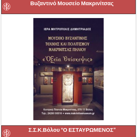
Βυζαντινό Μουσείο Μακρινίτσας
Σ.Σ.Κ.Βόλου “Ο ΕΣΤΑΥΡΩΜΕΝΟΣ”