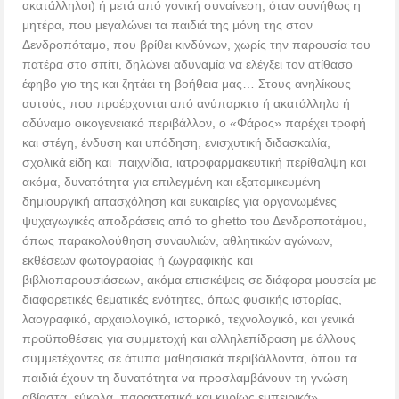
ακατάλληλοι) ή μετά από γονική συναίνεση, όταν συνήθως η
μητέρα, που μεγαλώνει τα παιδιά της μόνη της στον
Δενδροπόταμο, που βρίθει κινδύνων, χωρίς την παρουσία του
πατέρα στο σπίτι, δηλώνει αδυναμία να ελέγξει τον ατίθασο
έφηβο γιο της και ζητάει τη βοήθεια μας… Στους ανηλίκους
αυτούς, που προέρχονται από ανύπαρκτο ή ακατάλληλο ή
αδύναμο οικογενειακό περιβάλλον, ο «Φάρος» παρέχει τροφή
και στέγη, ένδυση και υπόδηση, ενισχυτική διδασκαλία,
σχολικά είδη και παιχνίδια, ιατροφαρμακευτική περίθαλψη και
ακόμα, δυνατότητα για επιλεγμένη και εξατομικευμένη
δημιουργική απασχόληση και ευκαιρίες για οργανωμένες
ψυχαγωγικές αποδράσεις από το ghetto του Δενδροποτάμου,
όπως παρακολούθηση συναυλιών, αθλητικών αγώνων,
εκθέσεων φωτογραφίας ή ζωγραφικής και
βιβλιοπαρουσιάσεων, ακόμα επισκέψεις σε διάφορα μουσεία με
διαφορετικές θεματικές ενότητες, όπως φυσικής ιστορίας,
λαογραφικό, αρχαιολογικό, ιστορικό, τεχνολογικό, και γενικά
προϋποθέσεις για συμμετοχή και αλληλεπίδραση με άλλους
συμμετέχοντες σε άτυπα μαθησιακά περιβάλλοντα, όπου τα
παιδιά έχουν τη δυνατότητα να προσλαμβάνουν τη γνώση
αβίαστα, εύκολα, παραστατικά και κυρίως εμπειρικά».