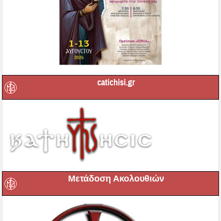
catichisi.gr
Μετάδοση Ακολουθιών