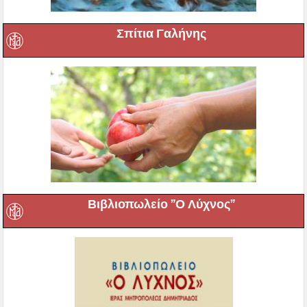
Σπίτια Γαλήνης
Βιβλιοπωλείο ”Ο Λύχνος”