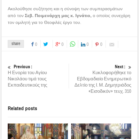
Ακολούθησε συζήτηση και η σύνοψη των συμπερασμάτων
από τον
Σεβ. Ποιμενάρχη μας κ. Ιγνάτιο,
ο οποίος συνεχάρη
τον ομιλητή για το Θεοφιλές έργο του.
share
0
0
0
0
Previous :
Next :
Η Ενορία του Αγίου
Κυκλοφορήθηκε το
Νικολάου τιμά τους
Εβδομαδιαίο Ενημερωτικό
Εκπαιδευτικούς της
Δελτίο της Ι. Μ. Δημητριάδος
«Εισοδικόν» τευχ. 310
Related posts