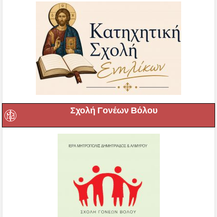
Σχολή Γονέων Βόλου