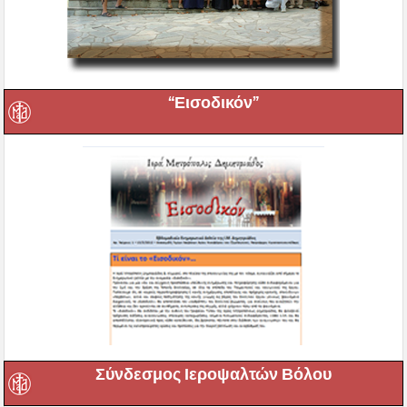
“Εισοδικόν”
Σύνδεσμος Ιεροψαλτών Βόλου