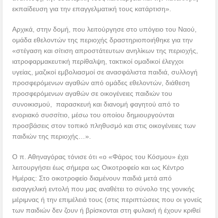
εκπαίδευση για την επαγγελματική τους κατάρτιση».
Αρχικά, στην δομή, που λειτούργησε στο υπόγειο του Ναού,
ομάδα εθελοντών της περιοχής δραστηριοποιήθηκε για την
«στέγαση και σίτιση απροστάτευτων ανηλίκων της περιοχής,
ιατροφαρμακευτική περίθαλψη, τακτικοί ομαδικοί έλεγχοι
υγείας, μαζικοί εμβολιασμοί σε ανασφάλιστα παιδιά, συλλογή
προσφερόμενων αγαθών από ομάδες εθελοντών, διάθεση
προσφερόμενων αγαθών σε οικογένειες παιδιών του
συνοικισμού, παρασκευή και διανομή φαγητού από το
ενοριακό συσσίτιο, μέσω του οποίου δημιουργούνται
προσβάσεις στον τοπικό πληθυσμό και στις οικογένειες των
παιδιών της περιοχής…».
Ο π. Αθηναγόρας τόνισε ότι «ο «Φάρος του Κόσμου» έχει
λειτουργήσει έως σήμερα ως Οικοτροφείο και ως Κέντρο
Ημέρας: Στο οικοτροφείο διαμένουν παιδιά μετά από
εισαγγελική εντολή που μας αναθέτει το σύνολο της γονικής
μέριμνας ή την επιμέλειά τους (στις περιπτώσεις που οι γονείς
των παιδιών δεν ζουν ή βρίσκονται στη φυλακή ή έχουν κριθεί