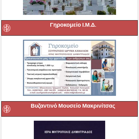
Γηροκομείο Ι.Μ.Δ.
Βυζαντινό Μουσείο Μακρινίτσας