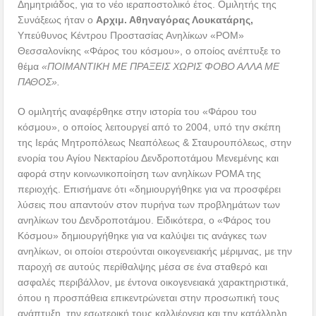
Δημητριάδος, για το νέο ιεραποστολικό έτος. Ομιλητής της
Συνάξεως ήταν ο
Αρχιμ. Αθηναγόρας Λουκατάρης,
Υπεύθυνος Κέντρου Προστασίας Ανηλίκων «ΡΟΜ»
Θεσσαλονίκης «Φάρος του κόσμου», ο οποίος ανέπτυξε το
θέμα
«ΠΟΙΜΑΝΤΙΚΗ ΜΕ ΠΡΑΞΕΙΣ ΧΩΡΙΣ ΦΟΒΟ ΑΛΛΑ ΜΕ
ΠΑΘΟΣ».
Ο ομιλητής αναφέρθηκε στην ιστορία του «Φάρου του
κόσμου», ο οποίος λειτουργεί από το 2004, υπό την σκέπη
της Ιεράς Μητροπόλεως Νεαπόλεως & Σταυρουπόλεως, στην
ενορία του Αγίου Νεκταρίου Δενδροποτάμου Μενεμένης και
αφορά στην κοινωνικοποίηση των ανηλίκων ΡΟΜΑ της
περιοχής. Επισήμανε ότι «δημιουργήθηκε για να προσφέρει
λύσεις που απαντούν στον πυρήνα των προβλημάτων των
ανηλίκων του Δενδροποτάμου. Ειδικότερα, ο «Φάρος του
Κόσμου» δημιουργήθηκε για να καλύψει τις ανάγκες των
ανηλίκων, οι οποίοι στερούνται οικογενειακής μέριμνας, με την
παροχή σε αυτούς περίθαλψης μέσα σε ένα σταθερό και
ασφαλές περιβάλλον, με έντονα οικογενειακά χαρακτηριστικά,
όπου η προσπάθεια επικεντρώνεται στην προσωπική τους
ανάπτυξη, την εσωτερική τους καλλιέργεια και την κατάλληλη