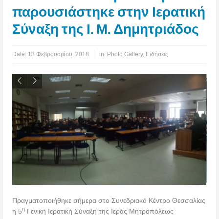
παρουσιάστηκε στην Ιερατική
Σύναξη της Ι. Μ. Δημητριάδος
Date:
13 Φεβρουαρίου, 2018
in:
Photo Gallery
,
Ειδήσεις
Πραγματοποιήθηκε σήμερα στο Συνεδριακό Κέντρο Θεσσαλίας
η
η 5
Γενική Ιερατική Σύναξη της Ιεράς Μητροπόλεως