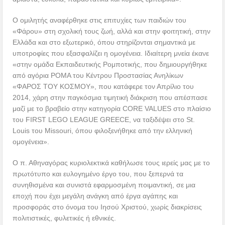
Ο ομιλητής αναφέρθηκε στις επιτυχίες των παιδιών του
«Φάρου» στη σχολική τους ζωή, αλλά και στην φοιτητική, στην
Ελλάδα και στο εξωτερικό, όπου στηρίζονται σημαντικά με
υποτροφίες που εξασφαλίζει η ομογένεια. Ιδιαίτερη μνεία έκανε
«στην ομάδα Εκπαιδευτικής Ρομποτικής, που δημιουργήθηκε
από αγόρια ΡΟΜΑ του Κέντρου Προστασίας Ανηλίκων
«ΦΑΡΟΣ ΤΟΥ ΚΟΣΜΟΥ», που κατάφερε τον Απρίλιο του
2014, χάρη στην παγκόσμια τιμητική διάκριση που απέσπασε
μαζί με το βραβείο στην κατηγορία CORE VALUES στο πλαίσιο
του FIRST LEGO LEAGUE GREECE, να ταξιδέψει στο St.
Louis του Missouri, όπου φιλοξενήθηκε από την ελληνική
ομογένεια».
Ο π. Αθηναγόρας κυριολεκτικά καθήλωσε τους ιερείς μας με το
πρωτότυπο και ευλογημένο έργο του, που ξεπερνά τα
συνηθισμένα και συνιστά εφαρμοσμένη ποιμαντική, σε μια
εποχή που έχει μεγάλη ανάγκη από έργα αγάπης και
προσφοράς στο όνομα του Ιησού Χριστού, χωρίς διακρίσεις
πολιτιστικές, φυλετικές ή εθνικές.