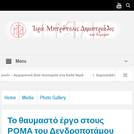
Menu
α Λειτουργία στα Καλά Νερά
Δημητριάδος Ιγνάτιος: «Ο Ναός είναι ο τόπος τ
ουστιάτικη Παράκληση στην Μεταμόρφωση Βόλου
Επίσκεψη του Δ/ντού της Β/
Home
Media
Photo Gallery
Το θαυμαστό έργο στους
ΡΟΜΑ του Δενδροποτάμου