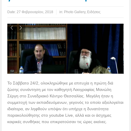
Date:
27 Φεβρουαρίου, 2018
in:
Photo Gallery
,
Ειδήσεις
Το Σάββατο 24/2, ολοκληρώθηκε με επιτυχία η πρώτη διά
ζώσης συνάντηση με τον καθηγητή Λαογραφίας Μανώλη
Σέργη στο Συνεδριακό Κέντρο Θεσσαλίας. Μεγάλη ήταν η
συμμετοχή των εκπαιδευόμενων, γεγονός το οποίο αξιολογείται
ιδιαίτερα, αν ληφθούν υπόψιν ότι υπήρχε η δυνατότητα
παρακολούθησης στο youtube Live, αλλά και οι άσχημες
καιρικές συνθήκες που επικρατούσαν τις ώρες εκείνες.