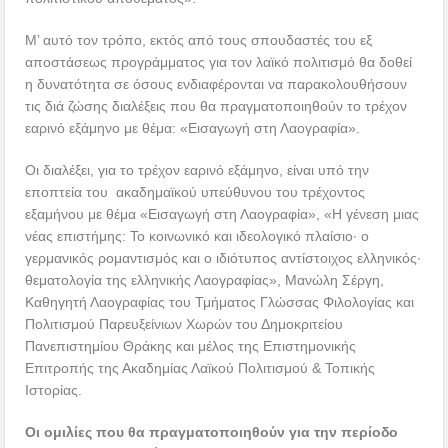
Μ’ αυτό τον τρόπο, εκτός από τους σπουδαστές του εξ
αποστάσεως προγράμματος για τον λαϊκό πολιτισμό θα δοθεί
η δυνατότητα σε όσους ενδιαφέρονται να παρακολουθήσουν
τις διά ζώσης διαλέξεις που θα πραγματοποιηθούν το τρέχον
εαρινό εξάμηνο με θέμα: «Εισαγωγή στη Λαογραφία».
Οι διαλέξει, για το τρέχον εαρινό εξάμηνο, είναι υπό την
εποπτεία του ακαδημαϊκού υπεύθυνου του τρέχοντος
εξαμήνου με θέμα «Εισαγωγή στη Λαογραφία», «Η γένεση μιας
νέας επιστήμης: Το κοινωνικό και ιδεολογικό πλαίσιο∙ ο
γερμανικός ρομαντισμός και ο ιδιότυπος αντίστοιχος ελληνικός∙
θεματολογία της ελληνικής Λαογραφίας», Μανώλη Σέργη,
Καθηγητή Λαογραφίας του Τμήματος Γλώσσας Φιλολογίας και
Πολιτισμού Παρευξείνιων Χωρών του Δημοκριτείου
Πανεπιστημίου Θράκης και μέλος της Επιστημονικής
Επιτροπής της Ακαδημίας Λαϊκού Πολιτισμού & Τοπικής
Ιστορίας.
Οι ομιλίες που θα πραγματοποιηθούν για την περίοδο