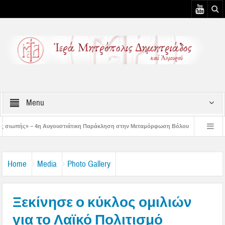
Menu
γουστιάτικη Παράκληση στην Μεταμόρφωση Βόλου
Επίσκεψη του Δ/ντού της Β/
– 3η Αυγουστιάτικη Παράκληση στον Άγιο Γεώργιο Νηλείας
Δημητριάδος Ιγνά
Home
Media
Photo Gallery
Ξεκίνησε ο κύκλος ομιλιών
για το Λαϊκό Πολιτισμό