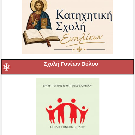
Σχολή Γονέων Βόλου