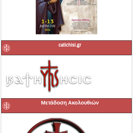
catichisi.gr
Μετάδοση Ακολουθιών