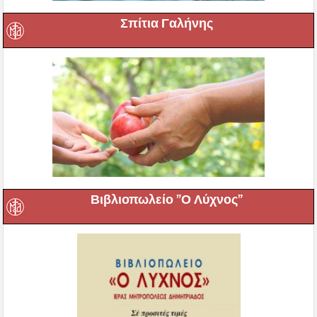
Σπίτια Γαλήνης
Βιβλιοπωλείο ”Ο Λύχνος”