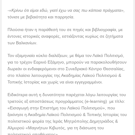
-«Κρίνω ότι είμαι εδώ, γιατί έχω να σας πω κάποια πράγματα»,
τόνισε με βεβαιότητα και παρρησία.
Πλούσια ήταν η παράθεσή του σε πηγές και βιβλιογραφία, με
έντονες ιστορικές αναφορές, εστιάζοντας κυρίως σε ζητήματα
των Βαλκανίων.
Τον εξαμηνιαίο κύκλο διαλέξεων, με θέμα τον Λαϊκό Πολιτισμό,
για το τρέχον Εαρινό Εξάμηνο, μπορούν να παρακολουθήσουν
δωρεάν οι ενδιαφερόμενοι στο Συνεδριακό Κέντρο Θεσσαλίας,
στο πλαίσιο λειτουργίας της Ακαδημίας Λαϊκού Πολιτισμού &
Τοπικής Ιστορίας και χωρίς να είναι εγγεγραμμένοι.
Ειδικότερα αυτή η δυνατότητα παρέχεται λόγω λειτουργίας του
τριετούς εξ αποστάσεως προγράμματος (e-learning) με τίτλο:
«Εισαγωγή στην Επιστήμη του Λαϊκού Πολιτισμού», που
ξεκίνησε η Ακαδημία Λαϊκού Πολιτισμού & Τοπικής Ιστορίας του
πολιτιστικού φορέα της Ιεράς Μητρόπολης Δημητριάδος &
Αλμυρού «Μαγνήτων Κιβωτός, για τη διάσωση του
πολιτιστικού αποθέματος».