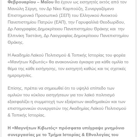
Φεβρουαρίου – Μαΐου
θα έχουν ως εισηγητές εκτός από τον
Μανώλη Σέργη, τον Δρ Νίκο Καρπούζη, Συνεργαζόμενο
Επιστημονικό Προσωπικό (ΣΕΠ) του Ελληνικού Ανοικτού
Πανεπιστημίου Πατρών (ΕΑΠ), την Γαρυφαλλιά Θεοδωρίδου,
Δρ Λαογραφίας Δημοκρίτειου Πανεπιστημίου Θράκης και την
Ελπινίκη Ταστάνη, Δρ Λαογραφίας Δημοκρίτειου Πανεπιστημίου
Θράκης.
Η Ακαδημία Λαϊκού Πολιτισμού & Τοπικής Ιστορίας του φορέα
«Μανήτων Κιβωτός» θα ανακοινώνει έγκαιρα για κάθε ομιλία το
θέμα της κάθε εισήγησης, τον εισηγητή καθώς και τις σχετικές
ημερομηνίες.
Επίσης, πρέπει να σημειωθεί ότι το υψηλό επίπεδο των
ομιλιών του κύκλου εισηγήσεων για τον λαϊκό πολιτισμό
εξασφαλίζει η συμμετοχή των εξαίρετων ακαδημαϊκών και των
επιστημονικών συνεργατών της Ακαδημίας Λαϊκού Πολιτισμού
& Τοπικής Ιστορίας.
Η «Μαγνήτων Κιβωτός» πρόσφατα υπέγραψε μνημόνιο
συνεργασίας με το Τμήμα Ιστορίας & Εθνολογίας του