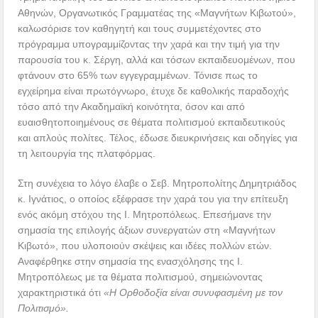
Αθηνών, Οργανωτικός Γραμματέας της «Μαγνήτων Κιβωτού»,
καλωσόρισε τον καθηγητή και τους συμμετέχοντες στο
πρόγραμμα υπογραμμίζοντας την χαρά και την τιμή για την
παρουσία του κ. Σέργη, αλλά και τόσων εκπαιδευομένων, που
φτάνουν στο 65% των εγγεγραμμένων. Τόνισε πως το
εγχείρημα είναι πρωτόγνωρο, έτυχε δε καθολικής παραδοχής
τόσο από την Ακαδημαϊκή κοινότητα, όσον και από
ευαισθητοποιημένους σε θέματα πολιτισμού εκπαιδευτικούς
και απλούς πολίτες. Τέλος, έδωσε διευκρινήσεις και οδηγίες για
τη λειτουργία της πλατφόρμας.
Στη συνέχεια το λόγο έλαβε ο Σεβ. Μητροπολίτης Δημητριάδος
κ. Ιγνάτιος, ο οποίος εξέφρασε την χαρά του για την επίτευξη
ενός ακόμη στόχου της Ι. Μητροπόλεως. Επεσήμανε την
σημασία της επιλογής άξιων συνεργατών στη «Μαγνήτων
Κιβωτό», που υλοποιούν σκέψεις και ιδέες πολλών ετών.
Αναφέρθηκε στην σημασία της ενασχόλησης της Ι.
Μητροπόλεως με τα θέματα πολιτισμού, σημειώνοντας
χαρακτηριστικά ότι
«Η Ορθοδοξία είναι συνυφασμένη με τον
Πολιτισμό».