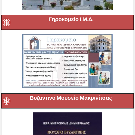
Γηροκομείο Ι.Μ.Δ.
Βυζαντινό Μουσείο Μακρινίτσας