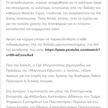
Οι εκπαιδευόμενες, κυρίως, αναφέρθηκαν με τα καλύτερα λόγια
και αποκόμισαν τις καλύτερες εντυπώσεις από την διάλεξη του
καθηγητή Μανώλη Σέργη, τονίζοντας την αναγκαιότητα της διά
ζώσης επικοινωνίας. Πολύ θετικά, επίσης, ήταν τα σχόλια και
για την ευκολία χρήσης της πλατφόρμας και το πλούσιο
εκπαιδευτικό και ενημερωτικό υλικό.
Ακόμη και σήμερα μπορεί να παρακολουθήσει ο κάθε
ενδιαφερόμενος όλη την διάλεξη μαγνητοσκοπημένη, στο link
της μετάδοσης που είναι:
https://www.youtube.com/watch?
v=0H-wCnvoAu4
Πριν την διάλεξη, ο Σεβ. Μητροπολίτης Δημητριάδος και
Πρόεδρος της «Μαγνήτων Κιβωτού», κ. Ιγνάτιος, τέλεσε
αγιασμό για την έναρξη της νέας δράσης της Ακαδημίας Λαϊκού
Πολιτισμού & Τοπικής Ιστορίας.
Στη συνέχεια, ο εμπνευστής και μέλος της Επιστημονικής
Επιτροπής, Δρ Αλέξανδρος Καπανιάρης, Διδάσκων στο Τμήμα
Ψηφιακών Συστημάτων του Πανεπιστημίου Πειραιώς και στο
Τμήμα Ιατρικής του Εθνικού & Καποδιστριακού Πανεπιστημίου