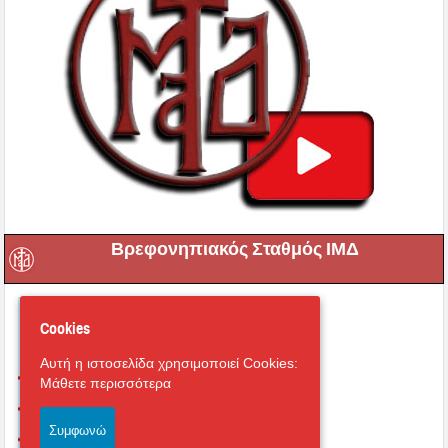
Βρεφονηπιακός Σταθμός ΙΜΔ
Cookies
Αυτή η ιστοσελίδα χρησιμοποιεί Cookies:
Μάθετε περισσότερα
Συμφωνώ