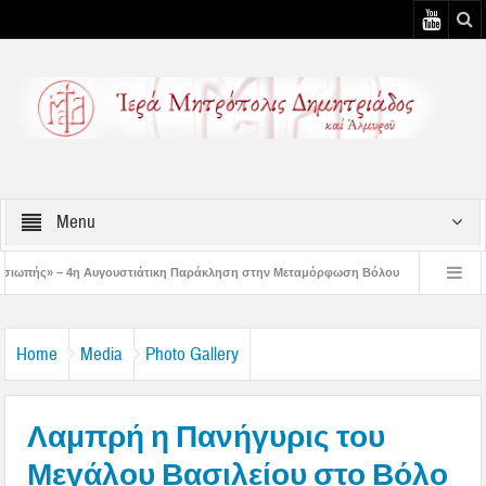
Menu
στιάτικη Παράκληση στην Μεταμόρφωση Βόλου
Επίσκεψη του Δ/ντού της Β/θμ
η Αυγουστιάτικη Παράκληση στον Άγιο Γεώργιο Νηλείας
Δημητριάδος Ιγνάτιο
Home
Media
Photo Gallery
Λαμπρή η Πανήγυρις του
Μεγάλου Βασιλείου στο Βόλο