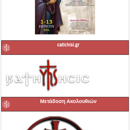
catichisi.gr
Μετάδοση Ακολουθιών