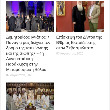
Δημητριάδος Ιγνάτιος: «Η
Επίσκεψη του Δ/ντού της
Παναγία μας δείχνει τον
Β/θμιας Εκπαίδευσης
δρόμο της ταπείνωσης
στον Σεβασμιώτατο
και της σιωπής» – 4η
07 Αυγούστου, 2026
Αυγουστιάτικη
Παράκληση στην
Μεταμόρφωση Βόλου
07 Αυγούστου, 2026