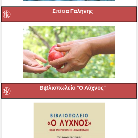
Σπίτια Γαλήνης
Βιβλιοπωλείο ”Ο Λύχνος”