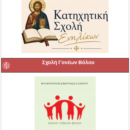
Σχολή Γονέων Βόλου