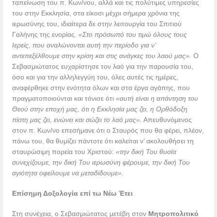
ταπείνωση του π. Κων/νου, αλλά και τις πολύτιμες υπηρεσίες
του στην Εκκλησία, στα είκοσι μέχρι σήμερα χρόνια της
ιερωσύνης του, ιδιαίτερα δε στην λειτουργία του Σπιτιού
Γαλήνης της ενορίας.
«Στο πρόσωπό του τιμώ όλους τους
Ιερείς, που αναλώνονται αυτή την περίοδο για ν’
αντεπεξέλθουμε στην κρίση και στις ανάγκες του λαού μας».
Ο
Σεβασμιώτατος ευχαρίστησε τον λαό για την παρουσία του,
όσο και για την αλληλεγγύη του, όλες αυτές τις ημέρες,
αναφέρθηκε στην ενότητα όλων και στα έργα αγάπης, που
πραγματοποιούνται και τόνισε ότι
«αυτή είναι η απάντηση του
Θεού στην εποχή μας, ότι η Εκκλησία μας ζει, η Ορθόδοξη
πίστη μας ζει, ενώνει και σώζει το λαό μας».
Απευθυνόμενος
στον π. Κων/νο επεσήμανε ότι ο Σταυρός που θα φέρει, πλέον,
πάνω του, θα θυμίζει πάντοτε ότι καλείται ν’ ακολουθήσει τη
σταυρώσιμη πορεία του Χριστού:
«την δική Του θυσία
συνεχίζουμε, την δική Του ιερωσύνη φέρουμε, την δική Του
αγιότητα οφείλουμε να μεταδίδουμε».
Επίσημη Δοξολογία επί τω Νέω Έτει
Στη συνέχεια, ο Σεβασμιώτατος μετέβη στον
Μητροπολιτικό