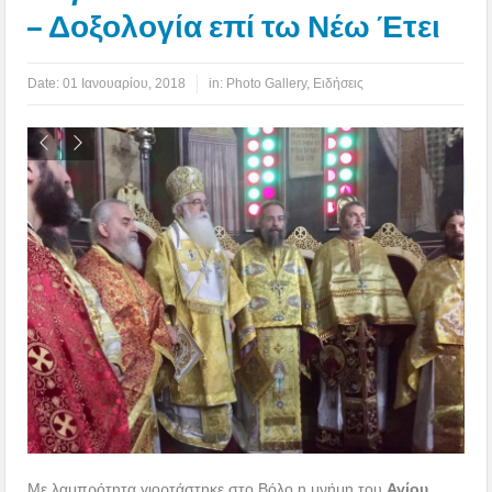
– Δοξολογία επί τω Νέω Έτει
Date:
01 Ιανουαρίου, 2018
in:
Photo Gallery
,
Ειδήσεις
Με λαμπρότητα γιορτάστηκε στο Βόλο η μνήμη του
Αγίου