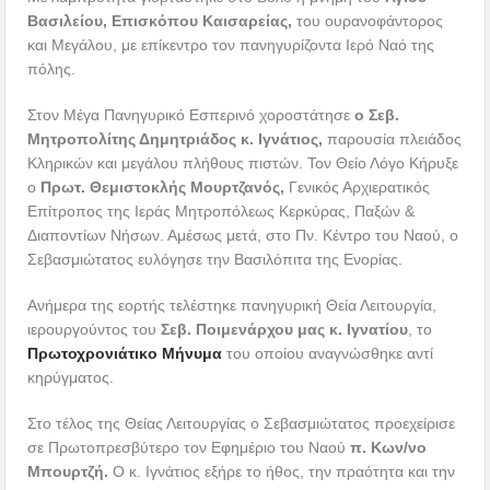
Βασιλείου, Επισκόπου Καισαρείας,
του ουρανοφάντορος
και Μεγάλου, με επίκεντρο τον πανηγυρίζοντα Ιερό Ναό της
πόλης.
Στον Μέγα Πανηγυρικό Εσπερινό χοροστάτησε
ο Σεβ.
Μητροπολίτης Δημητριάδος κ. Ιγνάτιος,
παρουσία πλειάδος
Κληρικών και μεγάλου πλήθους πιστών. Τον Θείο Λόγο Κήρυξε
ο
Πρωτ. Θεμιστοκλής Μουρτζανός,
Γενικός Αρχιερατικός
Επίτροπος της Ιεράς Μητροπόλεως Κερκύρας, Παξών &
Διαποντίων Νήσων. Αμέσως μετά, στο Πν. Κέντρο του Ναού, ο
Σεβασμιώτατος ευλόγησε την Βασιλόπιτα της Ενορίας.
Ανήμερα της εορτής τελέστηκε πανηγυρική Θεία Λειτουργία,
ιερουργούντος του
Σεβ. Ποιμενάρχου μας κ. Ιγνατίου
, το
Πρωτοχρονιάτικο Μήνυμα
του οποίου αναγνώσθηκε αντί
κηρύγματος.
Στο τέλος της Θείας Λειτουργίας ο Σεβασμιώτατος προεχείρισε
σε Πρωτοπρεσβύτερο τον Εφημέριο του Ναού
π. Κων/νο
Μπουρτζή.
Ο κ. Ιγνάτιος εξήρε το ήθος, την πραότητα και την