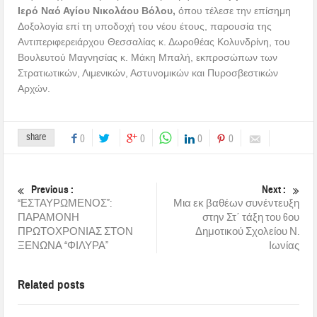
Ιερό Ναό Αγίου Νικολάου Βόλου,
όπου τέλεσε την επίσημη
Δοξολογία επί τη υποδοχή του νέου έτους, παρουσία της
Αντιπεριφερειάρχου Θεσσαλίας κ. Δωροθέας Κολυνδρίνη, του
Βουλευτού Μαγνησίας κ. Μάκη Μπαλή, εκπροσώπων των
Στρατιωτικών, Λιμενικών, Αστυνομικών και Πυροσβεστικών
Αρχών.
share
0
0
0
0
Previous :
Next :
“ΕΣΤΑΥΡΩΜΕΝΟΣ”:
Μια εκ βαθέων συνέντευξη
ΠΑΡΑΜΟΝΗ
στην Στ΄ τάξη του 6ου
ΠΡΩΤΟΧΡΟΝΙΑΣ ΣΤΟΝ
Δημοτικού Σχολείου Ν.
ΞΕΝΩΝΑ “ΦΙΛΥΡΑ”
Ιωνίας
Related posts