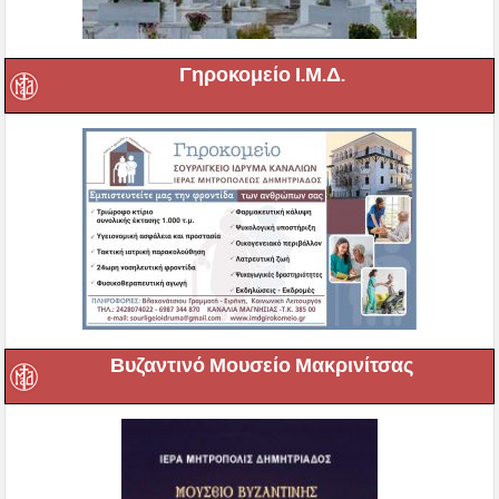
Γηροκομείο Ι.Μ.Δ.
Βυζαντινό Μουσείο Μακρινίτσας