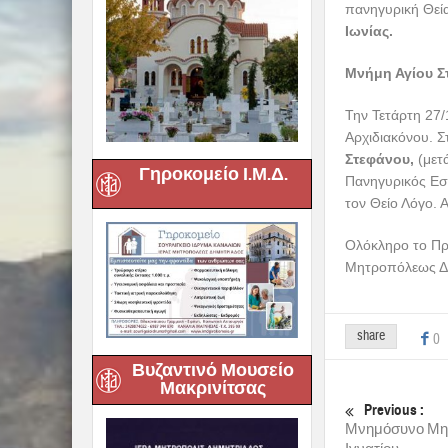
πανηγυρική Θεία
Ιωνίας.
Μνήμη Αγίου Σ
Την Τετάρτη 27/
Αρχιδιακόνου. 
Στεφάνου,
(μετ
Γηροκομείο Ι.Μ.Δ.
Πανηγυρικός Εσ
τον Θείο Λόγο. 
Ολόκληρο το Πρ
Μητροπόλεως Δ
share
0
Βυζαντινό Μουσείο
Μακρινίτσας
Previous :
Μνημόσυνο Μη