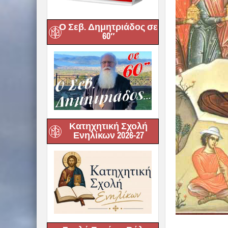
Ο Σεβ. Δημητριάδος σε
60″
Κατηχητική Σχολή
Ενηλίκων 2026-27