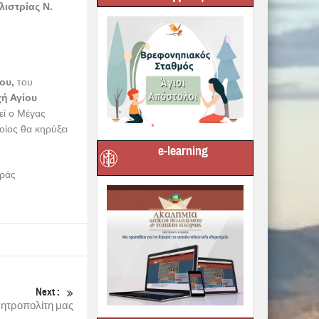
λιστρίας Ν.
νου,
του
χή Αγίου
εί ο Μέγας
ίος θα κηρύξει
e-learning
εράς
Next :
ητροπολίτη μας