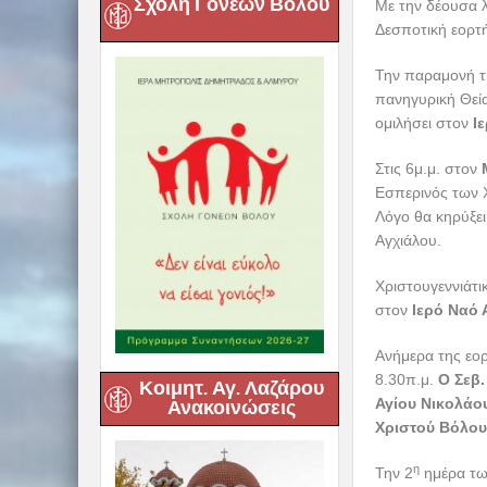
Σχολή Γονέων Βόλου
Με την δέουσα λ
Δεσποτική εορτ
Την παραμονή τη
πανηγυρική Θεία
ομιλήσει στον
Ι
Στις 6μ.μ. στον
Εσπερινός των 
Λόγο θα κηρύξε
Αγχιάλου.
Χριστουγεννιάτι
στον
Ιερό Ναό
Ανήμερα της εορ
8.30π.μ.
Ο Σεβ.
Κοιμητ. Αγ. Λαζάρου
Αγίου Νικολάο
Ανακοινώσεις
Χριστού Βόλου
η
Την 2
ημέρα των