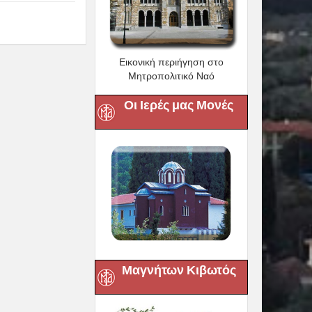
Εικονική περιήγηση στο
Μητροπολιτικό Ναό
Οι Ιερές μας Μονές
Μαγνήτων Κιβωτός