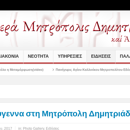
ΙΑΚΟΝΙΑ
ΝΕΟΤΗΤΑ
ΥΠΗΡΕΣΙΕΣ
ΕΙΔΗΣΕΙΣ
ΠΑΛΑ
ideo)
Πανήγυρις Αγίου Καλλινίκου Μητροπολίτου Εδέσσης στην Νέα Ιωνία
ύγεννα στη Μητρόπολη Δημητριά
ου, 2017
in:
Photo Gallery
,
Ειδήσεις