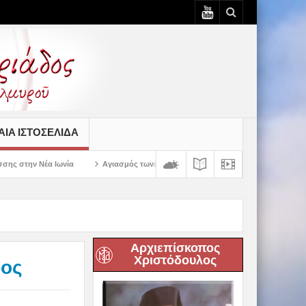
ΙΆ ΙΣΤΟΣΕΛΊΔΑ
Αγιασμός των πρώτων ολοκληρωμένων κελιών της Παλαιάς Ιεράς Μονής Παναγ
Αρχιεπίσκοπος
Χριστόδουλος
δος