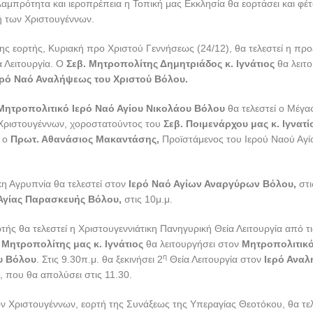
αμπρότητα και ιεροπρέπεια η Τοπική μας Εκκλησία θα εορτάσει και φέ
ή των Χριστουγέννων.
ς εορτής, Κυριακή προ Χριστού Γεννήσεως (24/12), θα τελεστεί η προ
 Λειτουργία. Ο
Σεβ. Μητροπολίτης Δημητριάδος κ. Ιγνάτιος
θα λειτο
ερό Ναό Αναλήψεως του Χριστού Βόλου.
Μητροπολιτικό Ιερό Ναό Αγίου Νικολάου Βόλου
θα τελεστεί ο Μέγα
Χριστουγέννων, χοροστατούντος του
Σεβ. Ποιμενάρχου μας κ. Ιγνατί
ι ο
Πρωτ. Αθανάσιος Μακαντάσης,
Προϊστάμενος του Ιερού Ναού Αγί
κη Αγρυπνία θα τελεστεί στον
Ιερό Ναό Αγίων Αναργύρων Βόλου,
στι
 Αγίας Παρασκευής Βόλου,
στις 10μ.μ.
τής θα τελεστεί η Χριστουγεννιάτικη Πανηγυρική Θεία Λειτουργία από τι
 Μητροπολίτης μας κ. Ιγνάτιος
θα λειτουργήσει στον
Μητροπολιτικό
η
υ Βόλου
. Στις 9.30π.μ. θα ξεκινήσει 2
Θεία Λειτουργία στον
Ιερό Αναλ
, που θα απολύσει στις 11.30.
 Χριστουγέννων, εορτή της Συνάξεως της Υπεραγίας Θεοτόκου, θα τελ