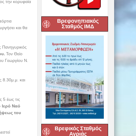
τος την κορυφαία
Βρεφονηπιακός
εόρτια
Σταθμός ΙΜΔ
υργήσει και θα
ς Πανηγυρικός
ου.
Τον Θείο
ου Γεωργίου Ν.
ς 8.30μ.μ. και
ς 5 έως τις
 Ιερό Ναό
ήψεως του
Βρεφικός Σταθμός
εστεί
Αγριάς