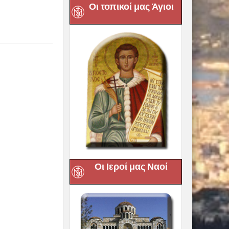
Οι τοπικοί μας Άγιοι
Οι Ιεροί μας Ναοί