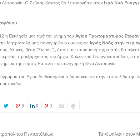
 Λειτουργία. Ο Σεβασμιώτατος θα λειτουργήσει στον
Ιερό Ναό Ευαγγε
τεφάνου
12 η Εκκλησία μας τιμά την μνήμη του
Αγίου Πρωτομάρτυρος Στεφά
Στην Μητρόπολή μας πανηγυρίζει ο ομώνυμος
Ιερός Ναός στην περιο
ά τις Αλυκές, θέση “Σωρός”)
,
όπου την παραμονή της εορτής θα τελεστ
περινός, προεξάρχοντος του Αρχιμ. Καλλινίκου Γεωργακοπούλου, ο οπο
Ανήμερα της εορτής θα τελεστεί πανηγυρική Θεία Λειτουργία.
όγραμμα του Αγίου Δωδεκαημέρου δημοσιεύεται στην ιστοσελίδα της Ι
ημητριάδος
0
0
0
τροπολίτου Πενταπόλεως
Τα «έψαλαν» στον Μ