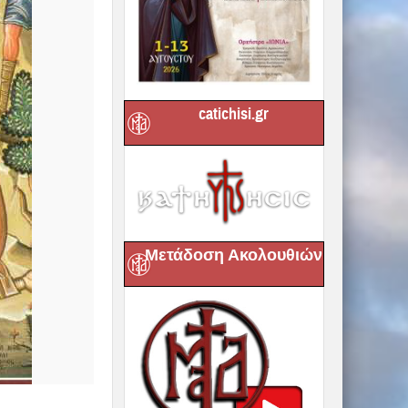
catichisi.gr
Μετάδοση Ακολουθιών