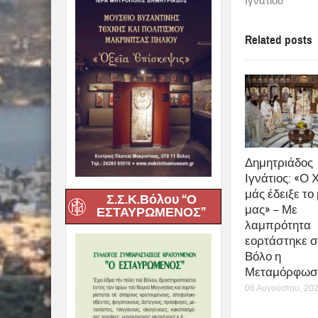
Ιγνατίου
Related posts
Δημητριάδος
Ιγνάτιος: «Ο 
μάς έδειξε το
Σ.Σ.Κ.Βόλου “Ο
μας» – Με
ΕΣΤΑΥΡΩΜΕΝΟΣ”
λαμπρότητα
εορτάστηκε σ
Βόλο η
Μεταμόρφωση
06 Αυγούστου, 20