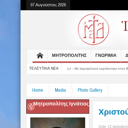
07 Αυγούστου, 2026
ΜΗΤΡΟΠΟΛΙΤΗΣ
ΓΝΩΡΙΜΙΑ
Δ
ΤΕΛΕΥΤΑΙΑ ΝΕΑ
άς έδειξε το μέλλον μας» – Με λαμπρότητα εορτάστηκε στον Βόλο η Μεταμόρφωση(v
Home
Media
Photo Gallery
Μητροπολίτης Ιγνάτιος
Χριστο
Date:
22 Δεκεμβρί