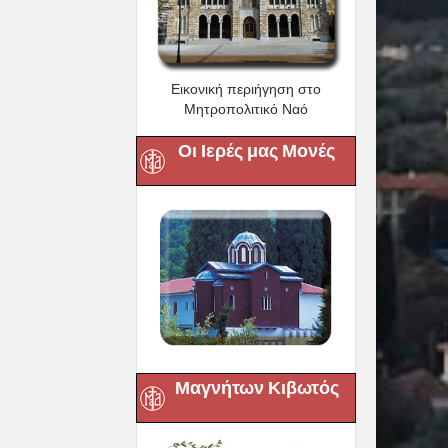
Εικονική περιήγηση στο
Μητροπολιτικό Ναό
Οι Ιερές μας Μονές
Μαγνήτων Κιβωτός