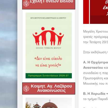
Σχολή Γονέων Βόλου
Μεγάλη Χριστου
τριετές πρόγραμ
την Τετάρτη 20/
Στην εκδήλωση 
Α. Η Ορχήστρα
Αναστασίου
κα
συνοδεύει η πα
Πρωτοψάλτη και
Μουσικής του π
Κοιμητ. Αγ. Λαζάρου
Ανακοινώσεις
Β. Η Χορωδία 
το τμήμα Παραδ