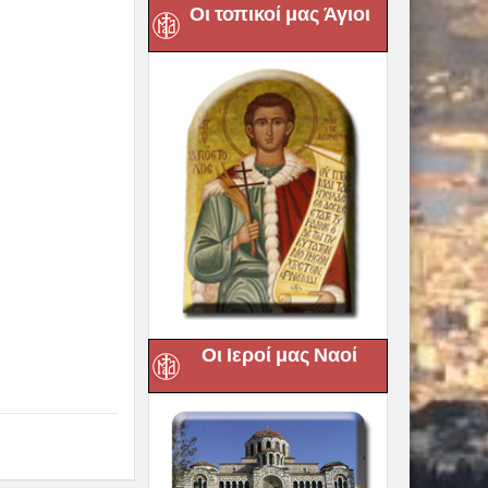
Οι τοπικοί μας Άγιοι
Οι Ιεροί μας Ναοί