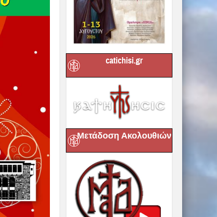
catichisi.gr
Μετάδοση Ακολουθιών