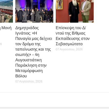
η Μονή
Δημητριάδος
Επίσκεψη του Δ/
Ιγνάτιος: «Η
ντού της Β/θμιας
Παναγία μας δείχνει
Εκπαίδευσης στον
τον δρόμο της
Σεβασμιώτατο
26
ταπείνωσης και της
07 Αυγούστου, 2026
σιωπής» – 4η
Αυγουστιάτικη
Παράκληση στην
Μεταμόρφωση
Βόλου
07 Αυγούστου, 2026