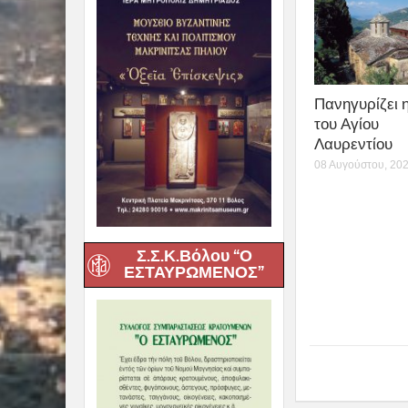
Πανηγυρίζει 
του Αγίου
Λαυρεντίου
08 Αυγούστου, 20
Σ.Σ.Κ.Βόλου “Ο
ΕΣΤΑΥΡΩΜΕΝΟΣ”