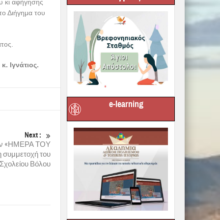
υ κι αφήγησης
το Διήγημα του
ατος.
. Ιγνάτιος.
e-learning
Next :
την «ΗΜΕΡΑ ΤΟΥ
συμμετοχή του
Σχολείου Βόλου