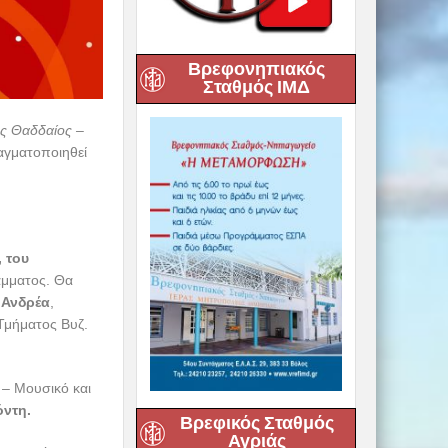
Βρεφονηπιακός
Σταθμός ΙΜΔ
ς Θαδδαίος –
γματοποιηθεί
 του
άμματος. Θα
 Ανδρέα
,
Τμήματος Βυζ.
 – Μουσικό και
όντη.
Βρεφικός Σταθμός
Αγριάς