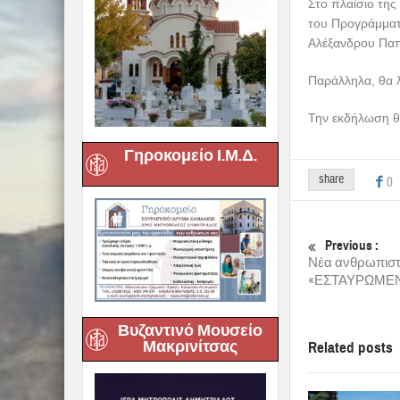
Στο πλαίσιο τη
του Προγράμματ
Αλέξανδρου Παπ
Παράλληλα, θα λ
Την εκδήλωση θ
Γηροκομείο Ι.Μ.Δ.
share
0
Previous :
Νέα ανθρωπιστ
«ΕΣΤΑΥΡΩΜΕΝΟ
Βυζαντινό Μουσείο
Μακρινίτσας
Related posts