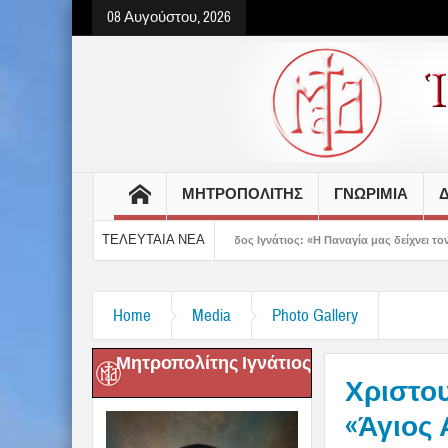
08 Αυγούστου, 2026
ΜΗΤΡΟΠΟΛΙΤΗΣ
ΓΝΩΡΙΜΙΑ
Δ
ΤΕΛΕΥΤΑΙΑ ΝΕΑ
ντίου
Δημητριάδος Ιγνάτιος: «Η Παναγία μας δείχνει τον δρόμο της ταπεί
Home
Media
Photo Gallery
Μητροπολίτης Ιγνάτιος
Χριστο
«Άγιος 