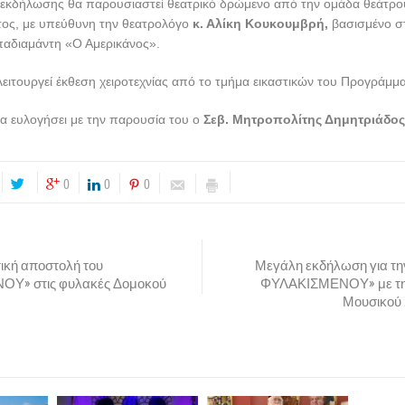
ς εκδήλωσης θα παρουσιαστεί θεατρικό δρώμενο από την ομάδα θεάτρο
ος, με υπεύθυνη την θεατρολόγο
κ. Αλίκη Κουκουμβρή,
βασισμένο σ
αδιαμάντη «Ο Αμερικάνος».
ειτουργεί έκθεση χειροτεχνίας από το τμήμα εικαστικών του Προγράμμ
α ευλογήσει με την παρουσία του ο
Σεβ. Μητροπολίτης Δημητριάδος κ
0
0
0
ική αποστολή του
Μεγάλη εκδήλωση για 
Υ» στις φυλακές Δομοκού
ΦΥΛΑΚΙΣΜΕΝΟΥ» με τη 
Μουσικού 