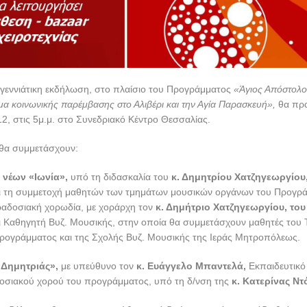
γεννιάτικη εκδήλωση, στο πλαίσιο του Προγράμματος
«Άγιος Απόστολο
μα κοινωνικής παρέμβασης στο Αλιβέρι και την Αγία Παρασκευή»,
θα πρα
12, στις 5μ.μ. στο Συνεδριακό Κέντρο Θεσσαλίας.
θα συμμετάσχουν:
 νέων «Ιωνία»,
υπό τη διδασκαλία του
κ. Δημητρίου Χατζηγεωργίου,
ι τη συμμετοχή μαθητών των τμημάτων μουσικών οργάνων του Προγρ
ραδοσιακή χορωδία, με χοράρχη τον
κ. Δημήτριο Χατζηγεωργίου, του
 Καθηγητή Βυζ. Μουσικής, στην οποία θα συμμετάσχουν μαθητές του 
ρογράμματος και της Σχολής Βυζ. Μουσικής της Ιεράς Μητροπόλεως.
«Δημητριάς»,
με υπεύθυνο τον
κ. Ευάγγελο Μπαντελά,
Εκπαιδευτικό
οσιακού χορού του προγράμματος, υπό τη δ/νση της
κ. Κατερίνας Ντ