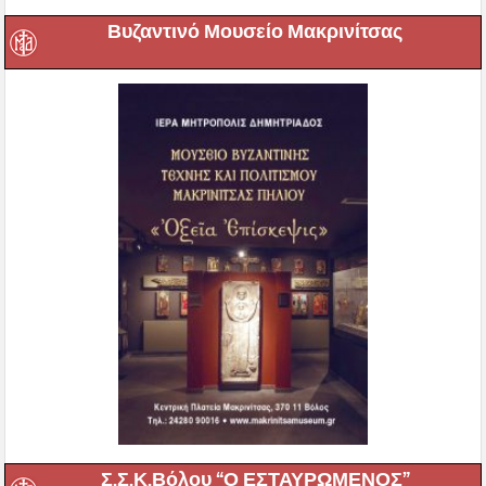
Βυζαντινό Μουσείο Μακρινίτσας
Σ.Σ.Κ.Βόλου “Ο ΕΣΤΑΥΡΩΜΕΝΟΣ”