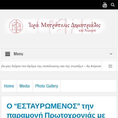
Menu
όμο της ταπείνωσης και της σιωπής» – 4η Αυγουστιάτικη Παράκληση στην Μεταμόρφ
η Αυγουστιάτικη Παράκληση στον Άγιο Γεώργιο Νηλείας
Δημητριάδος Ιγνάτιο
Home
Media
Photo Gallery
Ο “ΕΣΤΑΥΡΩΜΕΝΟΣ” την
παραμονή Πρωτοχρονιάς με