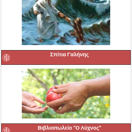
Σπίτια Γαλήνης
Βιβλιοπωλείο ”Ο Λύχνος”