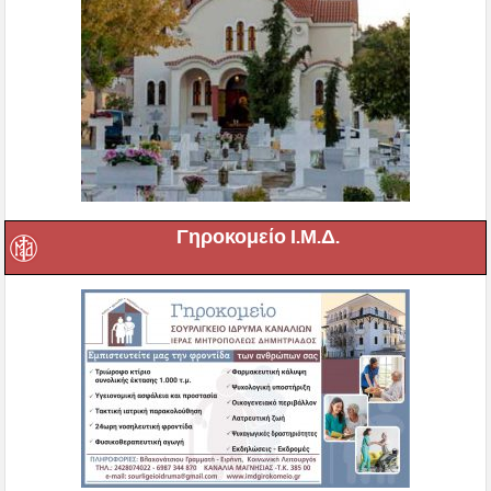
Γηροκομείο Ι.Μ.Δ.