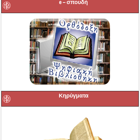
e – σπουδή
Κηρύγματα