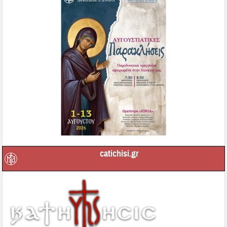
catichisi.gr