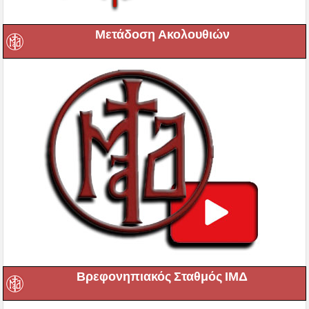
Μετάδοση Ακολουθιών
Βρεφονηπιακός Σταθμός ΙΜΔ