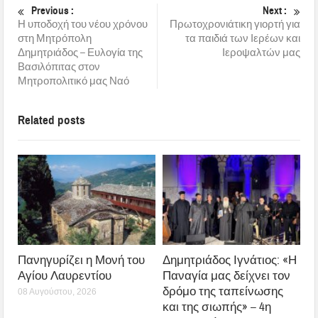
Previous :
Next :
Η υποδοχή του νέου χρόνου
Πρωτοχρονιάτικη γιορτή για
στη Μητρόπολη
τα παιδιά των Ιερέων και
Δημητριάδος – Ευλογία της
Ιεροψαλτών μας
Βασιλόπιτας στον
Μητροπολιτικό μας Ναό
Related posts
Πανηγυρίζει η Μονή του
Δημητριάδος Ιγνάτιος: «Η
Αγίου Λαυρεντίου
Παναγία μας δείχνει τον
δρόμο της ταπείνωσης
08 Αυγούστου, 2026
και της σιωπής» – 4η