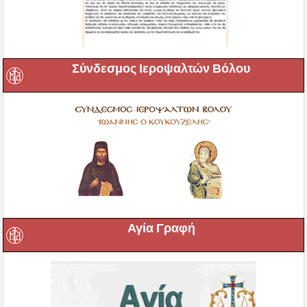
Σύνδεσμος Ιεροψαλτών Βόλου
Αγία Γραφή