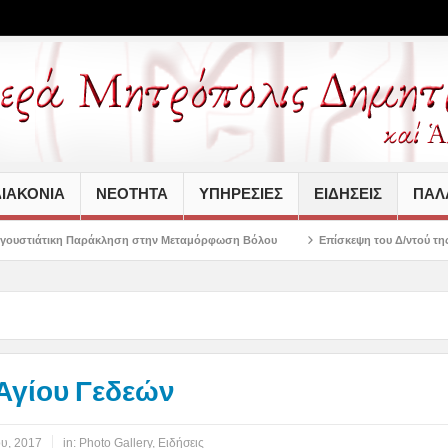
ΙΑΚΟΝΙΑ
ΝΕΟΤΗΤΑ
ΥΠΗΡΕΣΙΕΣ
ΕΙΔΗΣΕΙΣ
ΠΑΛΑ
άκληση στην Μεταμόρφωση Βόλου
Επίσκεψη του Δ/ντού της Β/θμιας Εκπαίδευσ
Αγίου Γεδεών
ου, 2017
in:
Photo Gallery
,
Ειδήσεις