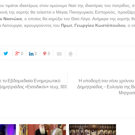
ου τιμάται ιδιαιτέρως στον ομώνυμο Ναό της ιδιαιτέρας του πατρίδος, σ
ονή της εορτής θα τελεστεί ο Μέγας Πανηγυρικός Εσπερινός, προεξάρ
ου Νασιώκα
, ο οποίος θα κηρύξει τον Θείο Λόγο. Ανήμερα της εορτής θα
 Λειτουργία, ιερουργούντος του
Πρωτ. Γεωργίου Κωστόπουλου
, ο 
0
0
0
 το Εβδομαδιαίο Ενημερωτικό
Η υποδοχή του νέου χρόνου
. Δημητριάδος «Εισοδικόν» τευχ. 303
Δημητριάδος – Ευλογία της Β
Μητροπο