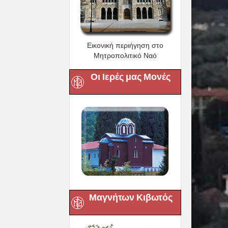
Εικονική περιήγηση στο
Μητροπολιτικό Ναό
Οι Ιερές μας Μονές
Μαγνήτων Κιβωτός