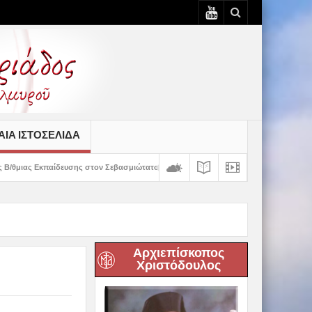
ΙΆ ΙΣΤΟΣΕΛΊΔΑ
ης στον Σεβασμιώτατο
Δημητριάδος Ιγνάτιος: «Ο Χριστός μάς έδειξε το μέ
Αρχιεπίσκοπος
Χριστόδουλος