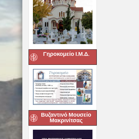
Γηροκομείο Ι.Μ.Δ.
Βυζαντινό Μουσείο
Μακρινίτσας