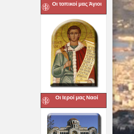
Οι τοπικοί μας Άγιοι
Οι Ιεροί μας Ναοί