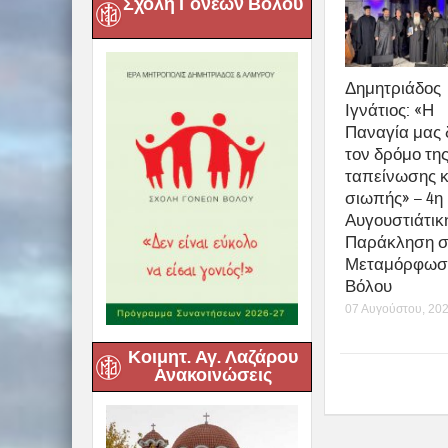
Σχολή Γονέων Βόλου
Δημητριάδος
Ιγνάτιος: «Η
Παναγία μας 
τον δρόμο τη
ταπείνωσης κ
σιωπής» – 4η
Αυγουστιάτικ
Παράκληση σ
Μεταμόρφωσ
Βόλου
07 Αυγούστου, 20
Κοιμητ. Αγ. Λαζάρου
Ανακοινώσεις