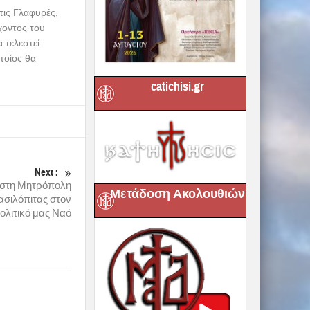
τις Γλαφυρές,
χοντος του
 τελεστεί
οποίος θα
catichisi.gr
Next :
 στη Μητρόπολη
Μετάδοση Ακολουθιών
ασιλόπιτας στον
λιτικό μας Ναό