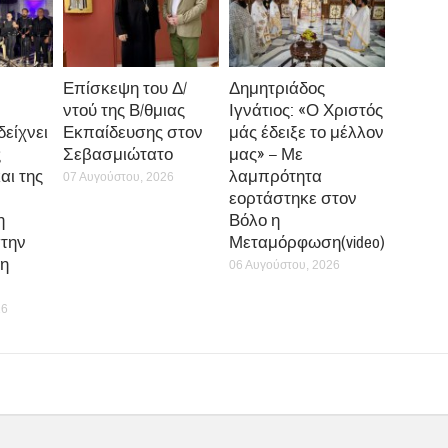
Επίσκεψη του Δ/
Δημητριάδος
ντού της Β/θμιας
Ιγνάτιος: «Ο Χριστός
δείχνει
Εκπαίδευσης στον
μάς έδειξε το μέλλον
ς
Σεβασμιώτατο
μας» – Με
αι της
λαμπρότητα
07 Αυγούστου, 2026
εορτάστηκε στον
η
Βόλο η
την
Μεταμόρφωση(video)
η
06 Αυγούστου, 2026
26