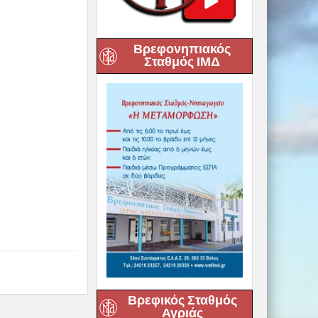
Βρεφονηπιακός
Σταθμός ΙΜΔ
Βρεφικός Σταθμός
Αγριάς