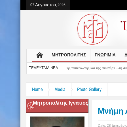
07 Αυγούστου, 2026
ΜΗΤΡΟΠΟΛΙΤΗΣ
ΓΝΩΡΙΜΙΑ
Δ
ΤΕΛΕΥΤΑΙΑ ΝΕΑ
 μας δείχνει τον δρόμο της ταπείνωσης και της σιωπής» – 4η Αυγουστιάτικη Παρ
Home
Media
Photo Gallery
Μητροπολίτης Ιγνάτιος
Μνήμη 
Date:
28 Δεκεμβρί