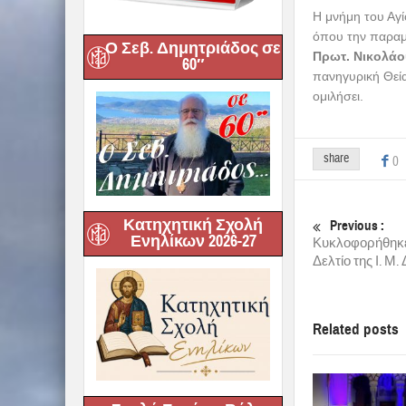
Η μνήμη του Αγί
όπου την παραμ
Ο Σεβ. Δημητριάδος σε
Πρωτ. Νικολά
60″
πανηγυρική Θεία
ομιλήσει.
share
0
Κατηχητική Σχολή
Previous :
Ενηλίκων 2026-27
Κυκλοφορήθηκε
Δελτίο της Ι. Μ
Related posts