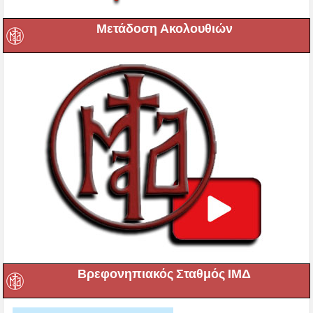
Μετάδοση Ακολουθιών
Βρεφονηπιακός Σταθμός ΙΜΔ