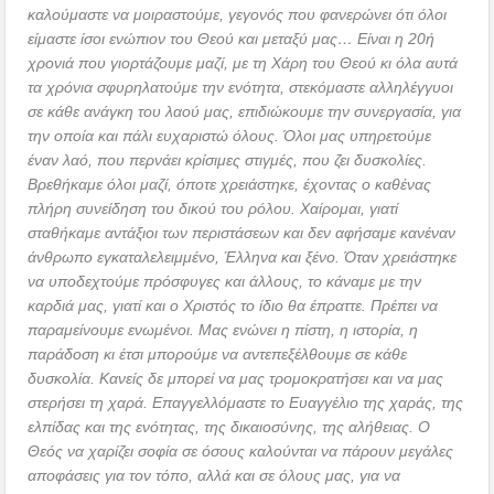
καλούμαστε να μοιραστούμε, γεγονός που φανερώνει ότι όλοι
είμαστε ίσοι ενώπιον του Θεού και μεταξύ μας… Είναι η 20ή
χρονιά που γιορτάζουμε μαζί, με τη Χάρη του Θεού κι όλα αυτά
τα χρόνια σφυρηλατούμε την ενότητα, στεκόμαστε αλληλέγγυοι
σε κάθε ανάγκη του λαού μας, επιδιώκουμε την συνεργασία, για
την οποία και πάλι ευχαριστώ όλους. Όλοι μας υπηρετούμε
έναν λαό, που περνάει κρίσιμες στιγμές, που ζει δυσκολίες.
Βρεθήκαμε όλοι μαζί, όποτε χρειάστηκε, έχοντας ο καθένας
πλήρη συνείδηση του δικού του ρόλου. Χαίρομαι, γιατί
σταθήκαμε αντάξιοι των περιστάσεων και δεν αφήσαμε κανέναν
άνθρωπο εγκαταλελειμμένο, Έλληνα και ξένο. Όταν χρειάστηκε
να υποδεχτούμε πρόσφυγες και άλλους, το κάναμε με την
καρδιά μας, γιατί και ο Χριστός το ίδιο θα έπραττε. Πρέπει να
παραμείνουμε ενωμένοι. Μας ενώνει η πίστη, η ιστορία, η
παράδοση κι έτσι μπορούμε να αντεπεξέλθουμε σε κάθε
δυσκολία. Κανείς δε μπορεί να μας τρομοκρατήσει και να μας
στερήσει τη χαρά. Επαγγελλόμαστε το Ευαγγέλιο της χαράς, της
ελπίδας και της ενότητας, της δικαιοσύνης, της αλήθειας. Ο
Θεός να χαρίζει σοφία σε όσους καλούνται να πάρουν μεγάλες
αποφάσεις για τον τόπο, αλλά και σε όλους μας, για να