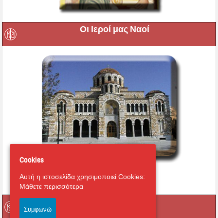
Οι Ιεροί μας Ναοί
Cookies
Εικονική περιήγηση στο
Αυτή η ιστοσελίδα χρησιμοποιεί Cookies:
Μητροπολιτικό Ναό
Μάθετε περισσότερα
Οι Ιερές μας Μονές
Συμφωνώ