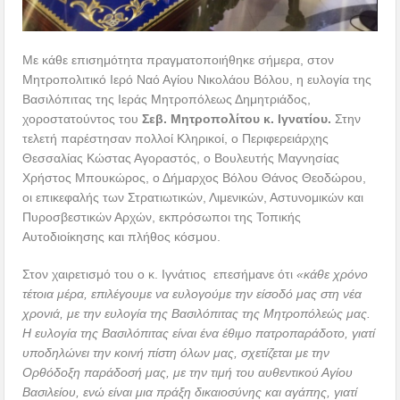
Με κάθε επισημότητα πραγματοποιήθηκε σήμερα, στον
Μητροπολιτικό Ιερό Ναό Αγίου Νικολάου Βόλου, η ευλογία της
Βασιλόπιτας της Ιεράς Μητροπόλεως Δημητριάδος,
χοροστατούντος του
Σεβ. Μητροπολίτου κ. Ιγνατίου.
Στην
τελετή παρέστησαν πολλοί Κληρικοί, ο Περιφερειάρχης
Θεσσαλίας Κώστας Αγοραστός, ο Βουλευτής Μαγνησίας
Χρήστος Μπουκώρος, ο Δήμαρχος Βόλου Θάνος Θεοδώρου,
οι επικεφαλής των Στρατιωτικών, Λιμενικών, Αστυνομικών και
Πυροσβεστικών Αρχών, εκπρόσωποι της Τοπικής
Αυτοδιοίκησης και πλήθος κόσμου.
Στον χαιρετισμό του ο κ. Ιγνάτιος επεσήμανε ότι
«κάθε χρόνο
τέτοια μέρα, επιλέγουμε να ευλογούμε την είσοδό μας στη νέα
χρονιά, με την ευλογία της Βασιλόπιτας της Μητροπόλεώς μας.
Η ευλογία της Βασιλόπιτας είναι ένα έθιμο πατροπαράδοτο, γιατί
υποδηλώνει την κοινή πίστη όλων μας, σχετίζεται με την
Ορθόδοξη παράδοσή μας, με την τιμή του αυθεντικού Αγίου
Βασιλείου, ενώ είναι μια πράξη δικαιοσύνης και αγάπης, γιατί