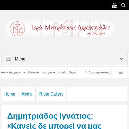
Menu
ειτουργία στα Καλά Νερά
Δημητριάδος Ιγνάτιος: «Ο Ναός είναι ο τόπος της 
τιάτικη Παράκληση στην Μεταμόρφωση Βόλου
Επίσκεψη του Δ/ντού της Β/θμι
Home
Media
Photo Gallery
Δημητριάδος Ιγνάτιος:
«Κανείς δε μπορεί να μας