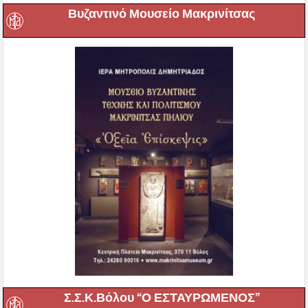
Βυζαντινό Μουσείο Μακρινίτσας
Σ.Σ.Κ.Βόλου “Ο ΕΣΤΑΥΡΩΜΕΝΟΣ”