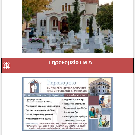
Γηροκομείο Ι.Μ.Δ.