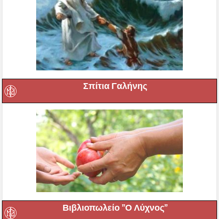
Σπίτια Γαλήνης
Βιβλιοπωλείο ”Ο Λύχνος”