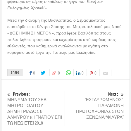
φέρνουμε εις πέρας ο καθένας το έργο του. Καλή και
Ευλογημένη Χρονιά!»
Μετά την διανομή της Βασιλόπιτας, ο Σεβασμιώτατος
επισκέφθηκε το Κέντρο Σίτισης του Μητροπολιτικού μας Ναού
«ΔΟΣ ΗΜΙΝ ΣΗΜΕΡΟΝ», προσέφερε Βασιλόπιτα στους
πολυπληθείς τροφίμους και ευχαρίστησε από καρδιάς τους
εθελοντές, που καθημερινά αναλώνονται με αγάπη στο
κορυφαίο αυτό έργο της Τοπικής μας Εκκλησίας.
share
0
0
0
0
Previous :
Next :
ΜΗΝΥΜΑ ΤΟΥ ΣΕΒ.
“ΕΣΤΑΥΡΩΜΕΝΟΣ”:
ΜΗΤΡΟΠΟΛΙΤΟΥ
ΠΑΡΑΜΟΝΗ
ΔΗΜΗΤΡΙΑΔΟΣ &
ΠΡΩΤΟΧΡΟΝΙΑΣ ΣΤΟΝ
ΑΛΜΥΡΟΥ κ. ΙΓΝΑΤΙΟΥ ΕΠΙ
ΞΕΝΩΝΑ “ΦΙΛΥΡΑ”
ΤΩ ΝΕΩ ΕΤΕΙ 2018