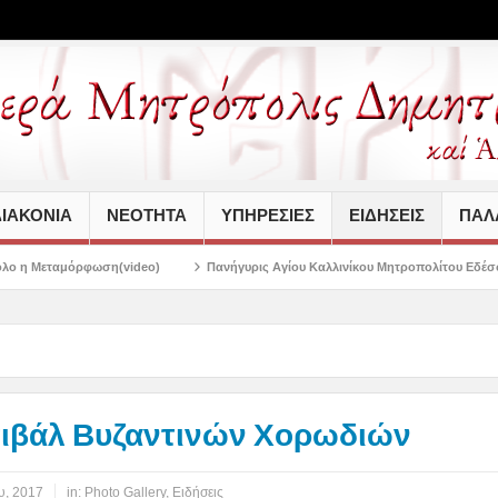
ΙΑΚΟΝΙΑ
ΝΕΟΤΗΤΑ
ΥΠΗΡΕΣΙΕΣ
ΕΙΔΗΣΕΙΣ
ΠΑΛΑ
eo)
Πανήγυρις Αγίου Καλλινίκου Μητροπολίτου Εδέσσης στην Νέα Ιωνία
τιβάλ Βυζαντινών Χορωδιών
υ, 2017
in:
Photo Gallery
,
Ειδήσεις