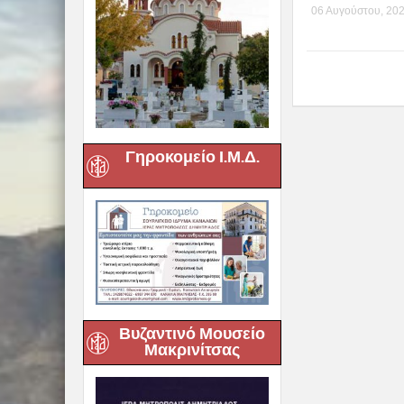
Previous :
Ο Σύλλογος «Οι 
αείμνηστο Τρύ
Related posts
Γηροκομείο Ι.Μ.Δ.
Δημητριάδος
Ιγνάτιος: «Ο 
μάς έδειξε το
Βυζαντινό Μουσείο
Μακρινίτσας
μας» – Με
λαμπρότητα
εορτάστηκε σ