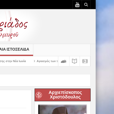
ΙΆ ΙΣΤΟΣΕΛΊΔΑ
Αγιασμός των πρώτων ολοκληρωμένων κελιών της Παλαιάς Ιεράς Μονής Παναγία
Αρχιεπίσκοπος
Χριστόδουλος