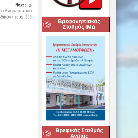
Βρεφονηπιακός
Σταθμός ΙΜΔ
τοποιηθεί την
αζή).
νουπόλεως, με
ν κ. Παϊκόπουλο
 Ιεράς
οσφορά του στην
κής μας
μένου
,
ου Συνδέσμου
ου.
Βρεφικός Σταθμός
Αγριάς