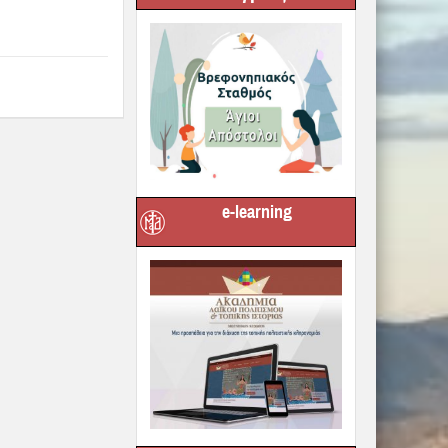
Next :
ίο Ενημερωτικό
δικόν» τευχ. 298
e-learning