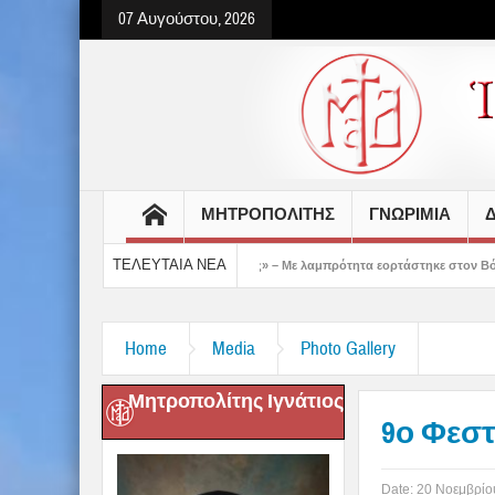
07 Αυγούστου, 2026
ΜΗΤΡΟΠΟΛΙΤΗΣ
ΓΝΩΡΙΜΙΑ
Δ
ΤΕΛΕΥΤΑΙΑ ΝΕΑ
 έδειξε το μέλλον μας» – Με λαμπρότητα εορτάστηκε στον Βόλο η Μεταμόρφωση(vid
Home
Media
Photo Gallery
Μητροπολίτης Ιγνάτιος
9ο Φεσ
Date:
20 Νοεμβρίο