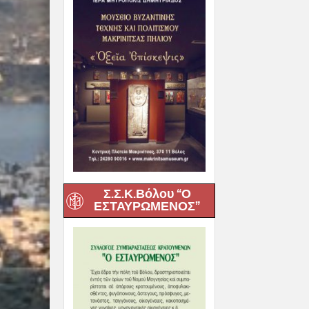
Βόλο η
Μεταμόρφωση
06 Αυγούστου, 20
Σ.Σ.Κ.Βόλου “Ο
ΕΣΤΑΥΡΩΜΕΝΟΣ”