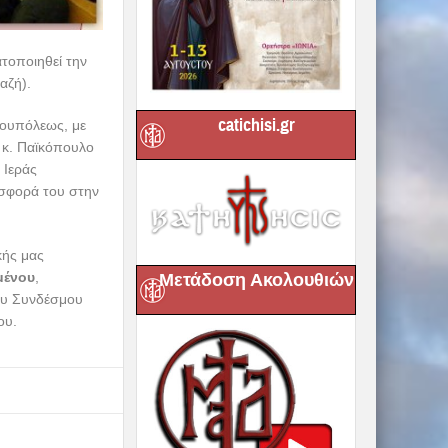
catichisi.gr
Μετάδοση Ακολουθιών