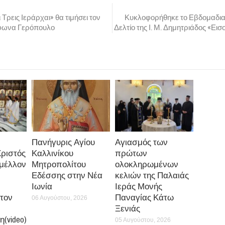
Βυζαντινών Χορωδιών της Ιεράς Μητροπόλεως Δημητριάδος θα πραγμα
στις 6μ.μ. στο Πν. Κέντρο της Ιεράς Μητροπόλεως (Κ. Καρτάλη – Ανθ. Γ
 θα είναι ο Βυζαντινός Χορός του Συλλόγου Μουσικοφίλων Κωνσταντι
χοντα Μουσικοδιδάσκαλο της Μ.τ.Χ.Ε.
Δημοσθένη Παϊκόπουλο
. Στο
λίτης μας κ. Ιγνάτιος
θα απονείμει την Ανώτατη Τιμητική Διάκριση της
μητριάδος, τον Χρυσό Σταυρό, μετά Διπλώματος, για την μεγίστη πρ
λιέργεια της μεγάλης Βυζαντινής Μουσικής μας Παράδοσης.
 συμμετάσχει, επίσης, η Χορωδία του Συνδέσμου ιεροψαλτών της Τοπι
ος Ιωάννης ο Κουκουζέλης», υπό την δ/νση των
κ.κ. Ευσταθίου Γραμ
υ Μητροπολιτικού Ιερού Ναού Αγίου Νικολάου Βόλου και Προέδρου τ
Κατσικλή
, Πρωτοψάλτου του Ιερού Ναού Αναλήψεως του Χριστού Βόλ
0
0
0