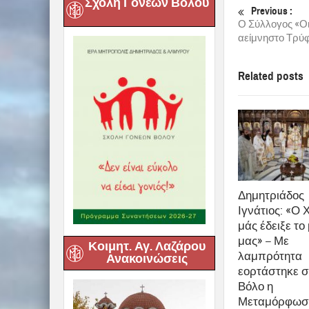
Σχολή Γονέων Βόλου
ο
Το 9
Φεστιβάλ 
Κυριακή 26/11, 
Προσκεκλημένος
χοράρχη τον Άρ
ο
Σεβ. Μητροπο
Μητροπόλεως Δη
διάσωση και καλ
Στο φεστιβάλ θα
Εκκλησίας «Όσι
Πρωτοψάλτου το
Κοιμητ. Αγ. Λαζάρου
και
Δημητρίου 
Ανακοινώσεις
share
0