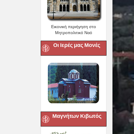
Εικονική περιήγηση στο
Μητροπολιτικό Ναό
Οι Ιερές μας Μονές
Μαγνήτων Κιβωτός