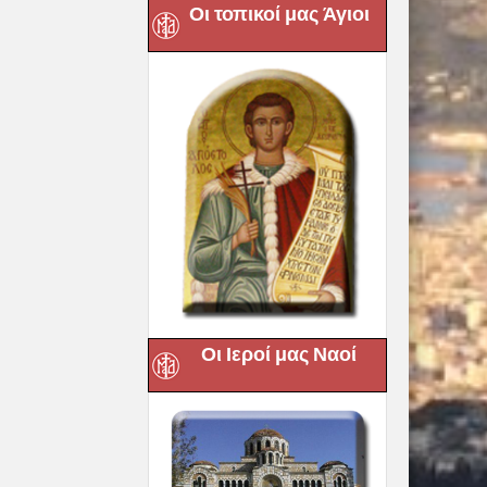
Οι τοπικοί μας Άγιοι
Οι Ιεροί μας Ναοί