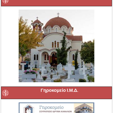
Γηροκομείο Ι.Μ.Δ.