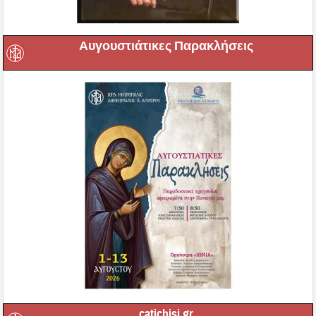
Αυγουστιάτικες Παρακλήσεις
catichisi.gr