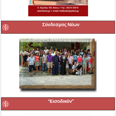
Σύνδεσμος Νέων
“Εισοδικόν”