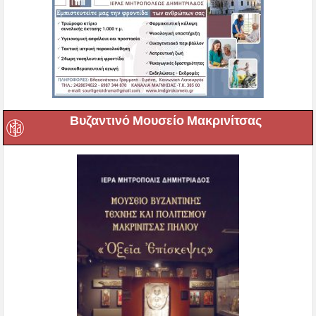
Βυζαντινό Μουσείο Μακρινίτσας