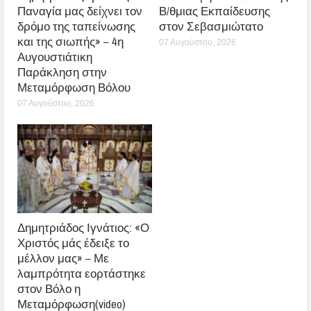
Παναγία μας δείχνει τον
Β/θμιας Εκπαίδευσης
δρόμο της ταπείνωσης
στον Σεβασμιώτατο
και της σιωπής» – 4η
07 Αυγούστου, 2026
Αυγουστιάτικη
Παράκληση στην
Μεταμόρφωση Βόλου
07 Αυγούστου, 2026
Δημητριάδος Ιγνάτιος: «Ο
Χριστός μάς έδειξε το
μέλλον μας» – Με
λαμπρότητα εορτάστηκε
στον Βόλο η
Μεταμόρφωση(video)