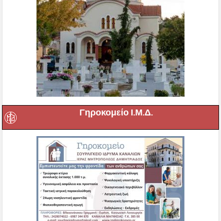
Γηροκομείο Ι.Μ.Δ.