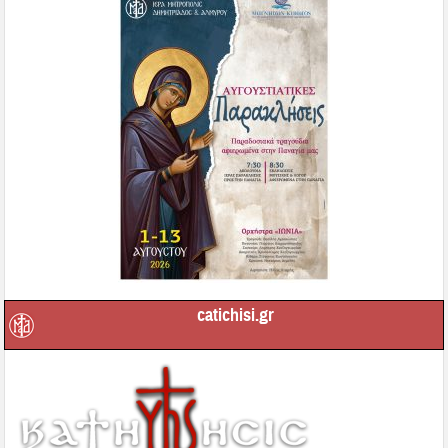
catichisi.gr