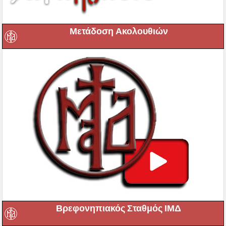
Μετάδοση Ακολουθιών
Βρεφονηπιακός Σταθμός ΙΜΔ