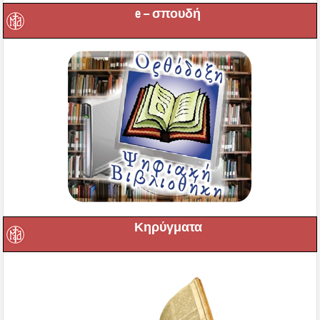
e – σπουδή
Κηρύγματα