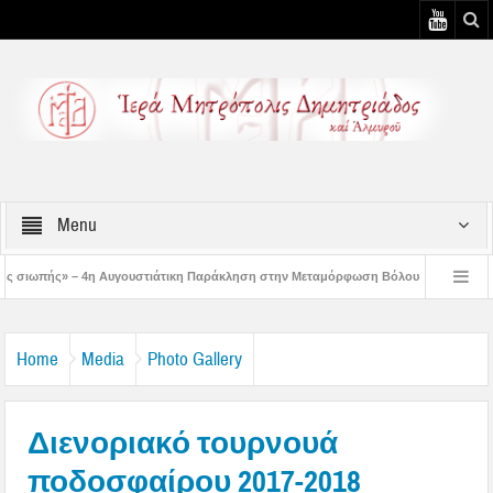
Menu
στιάτικη Παράκληση στην Μεταμόρφωση Βόλου
Επίσκεψη του Δ/ντού της Β/θμ
3η Αυγουστιάτικη Παράκληση στον Άγιο Γεώργιο Νηλείας
Δημητριάδος Ιγνάτι
Home
Media
Photo Gallery
Διενοριακό τουρνουά
ποδοσφαίρου 2017-2018