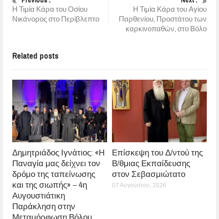
Previous :
Next :
Η Τιμία Κάρα του Οσίου
Η Τιμία Κάρα του Αγίου
Νικάνορος στο Περίβλεπτο
Παρθενίου, Προστάτου των
καρκινοπαθών, στο Βόλο
Related posts
Δημητριάδος Ιγνάτιος: «Η
Επίσκεψη του Δ/ντού της
Παναγία μας δείχνει τον
Β/θμιας Εκπαίδευσης
δρόμο της ταπείνωσης
στον Σεβασμιώτατο
και της σιωπής» – 4η
07 Αυγούστου, 2026
Αυγουστιάτικη
Παράκληση στην
Μεταμόρφωση Βόλου