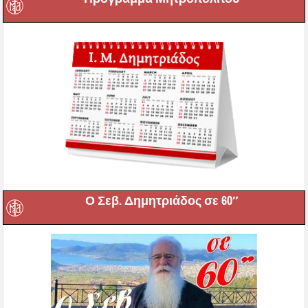
Ο Σεβ. Δημητριάδος σε 60″