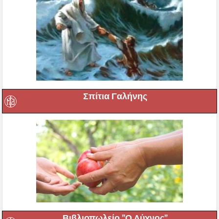
Σπίτια Γαλήνης
Βιβλιοπωλείο ”Ο Λύχνος”