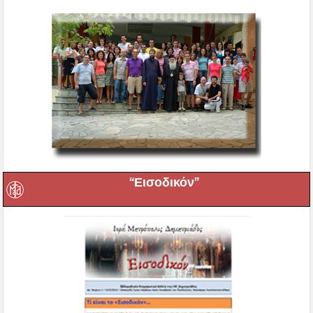
“Εισοδικόν”