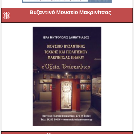
Βυζαντινό Μουσείο Μακρινίτσας