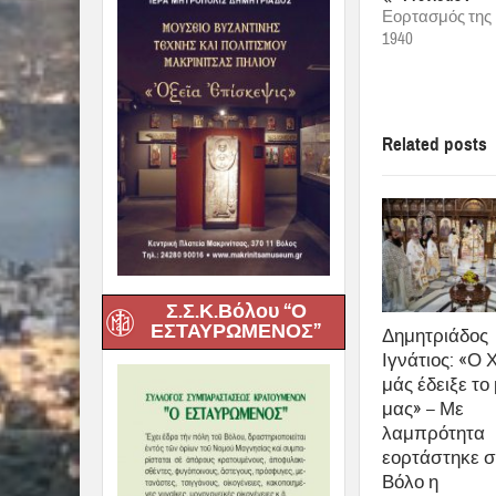
share
0
Previous :
Εορτασμός της 
1940
Related posts
Σ.Σ.Κ.Βόλου “Ο
ΕΣΤΑΥΡΩΜΕΝΟΣ”
Δημητριάδος