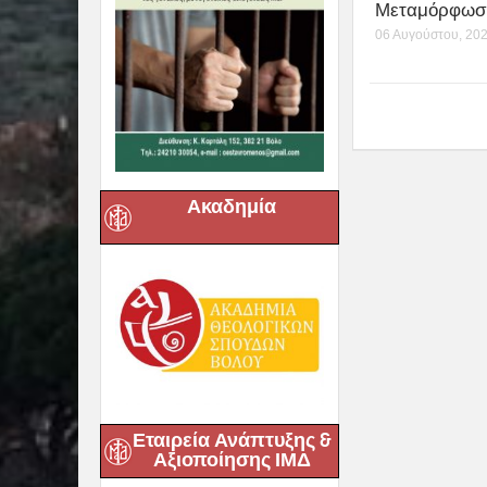
Ιγνάτιος: «Ο 
μάς έδειξε το
μας» – Με
λαμπρότητα
εορτάστηκε σ
Βόλο η
Μεταμόρφωση
06 Αυγούστου, 20
Ακαδημία
Εταιρεία Ανάπτυξης &
Αξιοποίησης ΙΜΔ