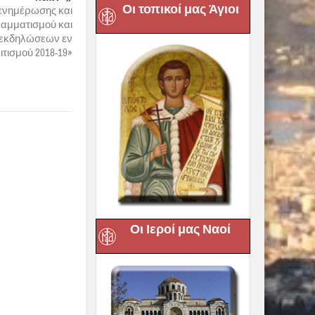
Οι τοπικοί μας Άγιοι
Next :
ενημέρωσης και
ραμματισμού και
 εκδηλώσεων εν
τισμού 2018-19»
Οι Ιεροί μας Ναοί