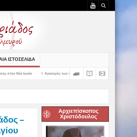
ΙΆ ΙΣΤΟΣΕΛΊΔΑ
Αγιασμός των πρώτων ολοκληρωμένων κελιών της Παλαιάς Ιεράς Μονής Παναγίας
Αρχιεπίσκοπος
Χριστόδουλος
άδος –
Αγίου