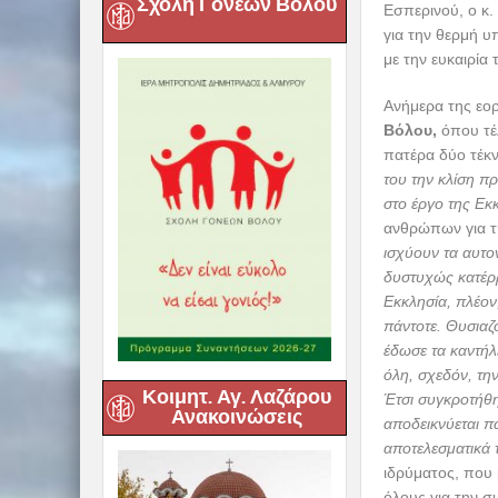
Σχολή Γονέων Βόλου
Με την δέουσα 
Μεγαλομάρτυρ
Μητροπολίτης 
Δημητρίου Αλμ
Λόγο κήρυξε ο
Α
Εσπερινού, ο κ.
για την θερμή 
με την ευκαιρία
Ανήμερα της εο
Βόλου,
όπου τέ
πατέρα δύο τέκν
του την κλίση π
στο έργο της Ε
ανθρώπων για τ
Κοιμητ. Αγ. Λαζάρου
ισχύουν τα αυτο
Ανακοινώσεις
δυστυχώς κατέρρ
Εκκλησία, πλέον,
πάντοτε. Θυσιαζό