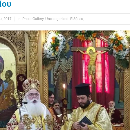
ίου
υ, 2017
in:
Photo Gallery
,
Uncategorized
,
Ειδήσεις