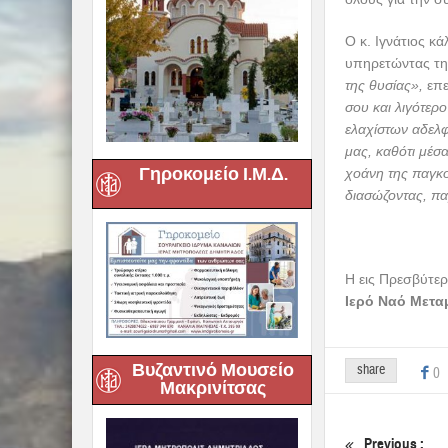
έδωσε τα καντήλ
όλη, σχεδόν, την
Έτσι συγκροτήθη
αποδεικνύεται π
αποτελεσματικά 
ιδρύματος, που 
όλους για την σ
Γηροκομείο Ι.Μ.Δ.
Ο κ. Ιγνάτιος κ
υπηρετώντας τη
της θυσίας»,
επε
σου και λιγότερ
ελαχίστων αδελφ
μας, καθότι μέσ
χοάνη της παγκο
διασώζοντας, πα
Βυζαντινό Μουσείο
Μακρινίτσας
Η εις Πρεσβύτερ
Ιερό Ναό Μετ