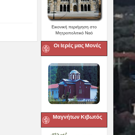
Εικονική περιήγηση στο
Μητροπολιτικό Ναό
Οι Ιερές μας Μονές
Μαγνήτων Κιβωτός