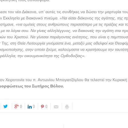
ια και τα ιερά Της σκεύη, για να μπορέσει το Κράτος να δημιουργήσει στ
 περιουσία, για να συσταθούν οι κοινότητες, ουσιαστικά με την μοναστηρ
κε αυτό το Κράτος, που έφθασε σήμερα να επαιτεί για να ζήσει. Υπό τις 
ως ο πλούτος της Εκκλησίας είναι ο λαός του Θεού, που στηρίζει και σή
τον ιερό Κλήρο».
Ο Σεβασμιώτατος αναφέρθηκε στην ίδρυση και λειτουρ
με την βοήθεια των πιστών, στηρίζει τους νέους άμισθους Κληρικούς κ
υγκινητική τους συνεισφορά.
άλεσε τον νέο Διάκονο, υπ’ αυτές τις συνθήκες να δώσει την μαρτυρία το
ν Εκκλησία με διακονικό πνεύμα.
«Να είσαι διάκονος της αγάπης, της 
σήμανε,
«να ομιλείς στους ανθρώπους περισσότερο με τις πράξεις και 
ο με τα λόγια σου. Να γίνεις αλληλέγγυος, να διακονείς την αγάπη στα 
ών του Χριστού. Να γίνεσαι παράγοντας ενότητος, που είναι η πεμπτουσ
α Της, στη Θεία Λειτουργία γινόμαστε ένα, μεταξύ μας αδελφοί και Θεοφ
σμιοποίησης, στην οποία ζούμε, καλούμαστε να κρατήσουμε την ταυτότη
ράλληλα, την οικουμενικότητα της Ορθοδοξίας».
ον Χειροτονία του π. Αντωνίου Μπογιατζόγλου θα τελεστεί την Κυριακή
αμορφώσεως του Σωτήρος Βόλου.