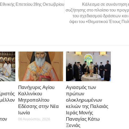
0
0
0
Εθνικής Επετείου 28ης Οκτωβρίου
Κάλεσμα σε συνάντηση 
συζήτησης στο πλαίσιο του προγ
του σχεδιασμού δράσεων και
όψει του «Θεματικού Έτους Πολι
Πανήγυρις Αγίου
Αγιασμός των