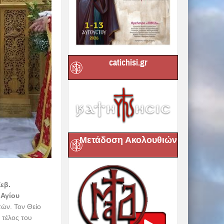
catichisi.gr
Μετάδοση Ακολουθιών