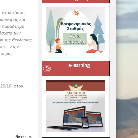
ρατό. Θυσίασε
ιακή περιουσία.
νέες συνθήκες,
μερα
γία του
αι ευχαρίστησε
υ στον κόσμο,
προσφοράς και
e-learning
το παράδειγμά
πρόσωπα των
ία της Εκκλησίας
όροι… Στην
τά μας,
 29/10, στον