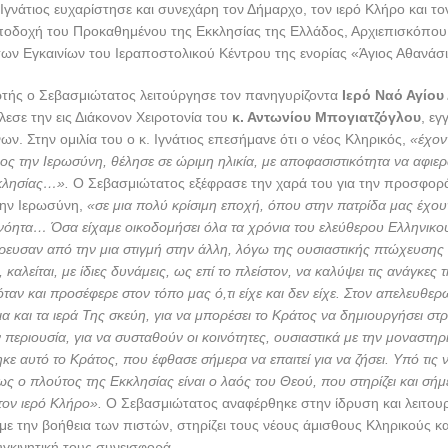
λαμπρότητα η Εκκλησία της Δημητριάδος τίμησε την μνήμη του
Αγίου
ος Δημητρίου του Μυροβλύτου
. Στον Μέγα Πανηγυρικό Εσπερινό ο
Σ
Δημητριάδος κ. Ιγνάτιος
χοροστάτησε στον πανηγυρίζοντα
Ιερό Ναό
υρού,
παρουσία του Δημάρχου κ. Δημητρίου Εσερίδη και πλήθους πιστ
ρχιμ. Επιφάνιος Οικονόμου,
Ιεροκήρυξ της Ιεράς Μητροπόλεως. Στο
 Ιγνάτιος ευχαρίστησε και συνεχάρη τον Δήμαρχο, τον ιερό Κλήρο και τ
υποδοχή του Προκαθημένου της Εκκλησίας της Ελλάδος, Αρχιεπισκόπου
 των Εγκαινίων του Ιεραποστολικού Κέντρου της ενορίας «Άγιος Αθανάσ
ρτής ο Σεβασμιώτατος λειτούργησε τον πανηγυρίζοντα
Ιερό Ναό Αγίου
λεσε την εις Διάκονον Χειροτονία του
κ. Αντωνίου Μπογιατζόγλου
, εγ
ων. Στην ομιλία του ο κ. Ιγνάτιος επεσήμανε ότι ο νέος Κληρικός,
«έχον
ρος την Ιερωσύνη, θέλησε σε ώριμη ηλικία, με αποφασιστικότητα να αφιερ
κκλησίας…».
Ο Σεβασμιώτατος εξέφρασε την χαρά του για την προσφορ
ην Ιερωσύνη,
«σε μια πολύ κρίσιμη εποχή, όπου στην πατρίδα μας έχου
νόητα… Όσα είχαμε οικοδομήσει όλα τα χρόνια του ελεύθερου Ελληνικο
ευσαν από την μια στιγμή στην άλλη, λόγω της ουσιαστικής πτώχευσης
 καλείται, με ίδιες δυνάμεις, ως επί το πλείστον, να καλύψει τις ανάγκες
ταν και προσέφερε στον τόπο μας ό,τι είχε και δεν είχε. Στον απελευθε