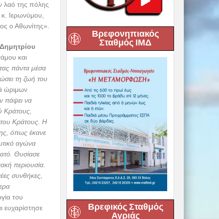
εβ.
Βρεφονηπιακός
 Αγίου
Σταθμός ΙΜΔ
ών. Τον Θείο
 τέλος του
ον λαό της πόλης
 κ. Ιερωνύμου,
ιος ο Αθωνίτης».
 Δημητρίου
γάμου και
τας πάντα μέσα
ώσει τη ζωή του
ά ώριμων
ν πάψει να
ύ Κράτους,
 του Κράτους. Η
 της, όπως έκανε
Βρεφικός Σταθμός
ρωτικό αγώνα
Αγριάς