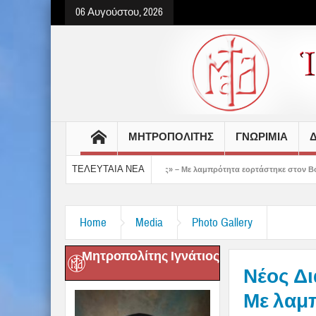
06 Αυγούστου, 2026
ΜΗΤΡΟΠΟΛΙΤΗΣ
ΓΝΩΡΙΜΙΑ
Δ
ΤΕΛΕΥΤΑΙΑ ΝΕΑ
δειξε το μέλλον μας» – Με λαμπρότητα εορτάστηκε στον Βόλο η Μεταμόρφωση(video
Home
Media
Photo Gallery
Μητροπολίτης Ιγνάτιος
Νέος Δ
Με λαμπ