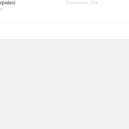
Χριστός
Καλλινίκου
πρώτων
 μέλλον
Μητροπολίτου
ολοκληρωμένων
Εδέσσης στην Νέα
κελιών της Παλαιάς
Ιωνία
Ιεράς Μονής
τον
Παναγίας Κάτω
06 Αυγούστου, 2026
Ξενιάς
(video)
05 Αυγούστου, 2026
26