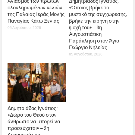
Αγιασμός των πρώτων
Δημητριάδος Ιγνάτιος:
ολοκληρωμένων κελιών
«Όποιος βρήκε το
της Παλαιάς Ιεράς Μονής
μυστικό της συγχώρεσης,
Παναγίας Κάτω Ξενιάς
βρήκε την ειρήνη στην
ψυχή του» – 3η
05 Αυγούστου, 2026
Αυγουστιάτικη
Παράκληση στον Άγιο
Γεώργιο Νηλείας
05 Αυγούστου, 2026
Δημητριάδος Ιγνάτιος :
«Δώρο του Θεού στον
άνθρωπο να μπορεί να
προσεύχεται» – 2η
Αυγουστιάτικη