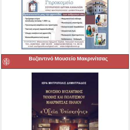
Βυζαντινό Μουσείο Μακρινίτσας