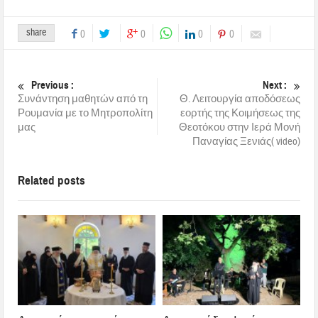
share
0
0
0
0
Previous :
Next :
Συνάντηση μαθητών από τη
Θ. Λειτουργία αποδόσεως
Ρουμανία με το Μητροπολίτη
εορτής της Κοιμήσεως της
μας
Θεοτόκου στην Ιερά Μονή
Παναγίας Ξενιάς( video)
Related posts