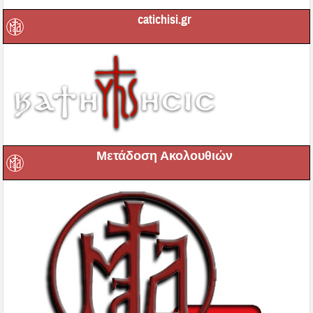
catichisi.gr
Μετάδοση Ακολουθιών