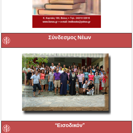
Σύνδεσμος Νέων
“Εισοδικόν”