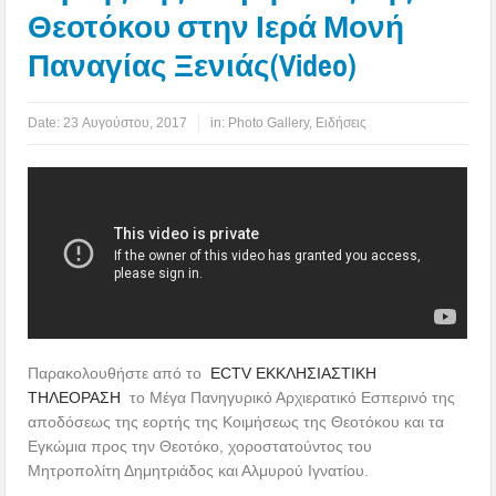
Θεοτόκου στην Ιερά Μονή
Παναγίας Ξενιάς(Video)
Date:
23 Αυγούστου, 2017
in:
Photo Gallery
,
Ειδήσεις
Παρακολουθήστε από το
ECTV ΕΚΚΛΗΣΙΑΣΤΙΚΗ
ΤΗΛΕΟΡΑΣΗ
το Μέγα Πανηγυρικό Αρχιερατικό Εσπερινό της
αποδόσεως της εορτής της Κοιμήσεως της Θεοτόκου και τα
Εγκώμια προς την Θεοτόκο, χοροστατούντος του
Μητροπολίτη Δημητριάδος και Αλμυρού Ιγνατίου.