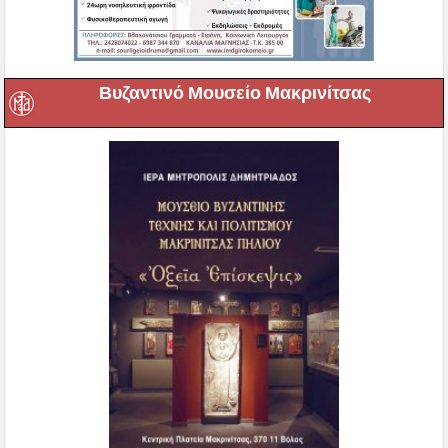
Βυζαντινό Μουσείο Μακρινίτσας