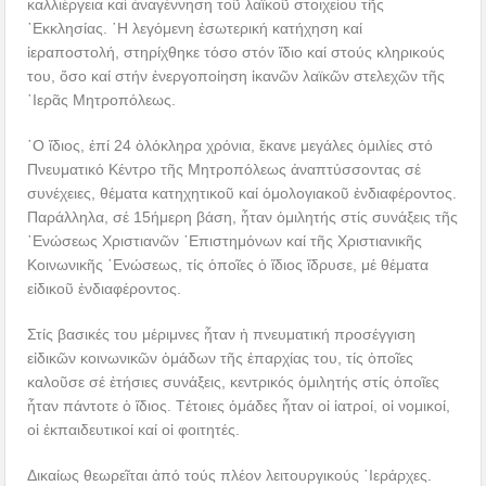
καλλιέργεια καί ἀναγέννηση τοῦ λαϊκοῦ στοιχείου τῆς
᾿Εκκλησίας. ῾Η λεγόμενη ἐσωτερική κατήχηση καί
ἱεραποστολή, στηρίχθηκε τόσο στόν ἴδιο καί στούς κληρικούς
του, ὅσο καί στήν ἐνεργοποίηση ἱκανῶν λαϊκῶν στελεχῶν τῆς
῾Ιερᾶς Μητροπόλεως.
῾Ο ἴδιος, ἐπί 24 ὁλόκληρα χρόνια, ἔκανε μεγάλες ὁμιλίες στό
Πνευματικό Κέντρο τῆς Μητροπόλεως ἀναπτύσσοντας σέ
συνέχειες, θέματα κατηχητικοῦ καί ὁμολογιακοῦ ἐνδιαφέροντος.
Παράλληλα, σέ 15ήμερη βάση, ἦταν ὁμιλητής στίς συνάξεις τῆς
῾Ενώσεως Χριστιανῶν ᾿Επιστημόνων καί τῆς Χριστιανικῆς
Κοινωνικῆς ῾Ενώσεως, τίς ὁποῖες ὁ ἴδιος ἵδρυσε, μέ θέματα
εἰδικοῦ ἐνδιαφέροντος.
Στίς βασικές του μέριμνες ἦταν ἡ πνευματική προσέγγιση
εἰδικῶν κοινωνικῶν ὁμάδων τῆς ἐπαρχίας του, τίς ὁποῖες
καλοῦσε σέ ἐτήσιες συνάξεις, κεντρικός ὁμιλητής στίς ὁποῖες
ἦταν πάντοτε ὁ ἴδιος. Τέτοιες ὁμάδες ἦταν οἱ ἰατροί, οἱ νομικοί,
οἱ ἐκπαιδευτικοί καί οἱ φοιτητές.
Δικαίως θεωρεῖται ἀπό τούς πλέον λειτουργικούς ῾Ιεράρχες.