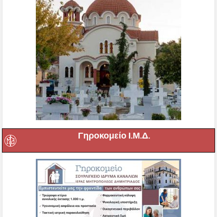
Γηροκομείο Ι.Μ.Δ.