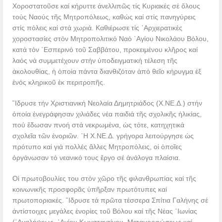
Χοροστατοῦσε καί κήρυττε ἀνελλιπῶς τίς Κυριακές σέ ὅλους
τούς Ναούς τῆς Μητροπόλεως, καθώς καί στίς πανηγύρεις
στίς πόλεις καί στά χωριά. Καθιέρωσε τίς ᾿Αρχιερατικές
χοροστασίες στόν Μητροπολιτικό Ναό ῾Αγίου Νικολάου Βόλου,
κατά τόν ῾Εσπερινό τοῦ Σαββάτου, προκειμένου κλῆρος καί
λαός νά συμμετέχουν στήν ὑποδειγματική τέλεση τῆς
ἀκολουθίας, ἡ ὁποία πάντα διανθιζόταν ἀπό θεῖο κήρυγμα ἐξ
ἑνός κληρικοῦ ἐκ περιτροπῆς.
῞Ιδρυσε τήν Χριστιανική Νεολαία Δημητριάδος (Χ.ΝΕ.Δ.) στήν
ὁποία ἐνεγράφησαν χιλιάδες νέα παιδιά τῆς σχολικῆς ἡλικίας,
πού ἔδωσαν πνοή στά νεκρωμένα, ὡς τότε, κατηχητικά
σχολεῖα τῶν ἐνοριῶν. ῾Η Χ.ΝΕ.Δ. γρήγορα λειτούργησε ὡς
πρότυπο καί γιά πολλές ἄλλες Μητροπόλεις, οἱ ὁποῖες
ὀργάνωσαν τό νεανικό τους ἔργο σέ ἀνάλογα πλαίσια.
Οἱ πρωτοβουλίες του στόν χῶρο τῆς φιλανθρωπίας καί τῆς
κοινωνικῆς προσφορᾶς ὑπῆρξαν πρωτότυπες καί
πρωτοποριακές. ῞Ιδρυσε τά πρῶτα τέσσερα Σπίτια Γαλήνης σέ
ἀντίστοιχες μεγάλες ἐνορίες τοῦ Βόλου καί τῆς Νέας ᾿Ιωνίας
(᾿Αναλήψεως, ῾Αγίου Κωνσταντίνου, Μεταμορφώσεως καί