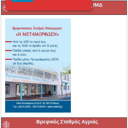
Βρεφονηπιακός Σταθμός ΙΜΔ
Βρεφικός Σταθμός Αγριάς