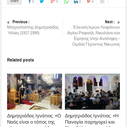
share
0
0
0
0
Previous :
Next :
Μητροπολίτης Δημητριάδος
Έλευση Ιερών Λειψάνων
᾿Ηλίας (1917-1990)
Αγίου Ραφαήλ, Νικολάου και
Ειρήνης στην Ανάληψη –
Ομίλία Γέροντος Νίκωνος
Related posts
Δημητριάδος Ιγνάτιος: «Ο
Δημητριάδος Ιγνάτιος: «Η
Ναός είναι ο τόπος της
Παναγία παρηγορεί και