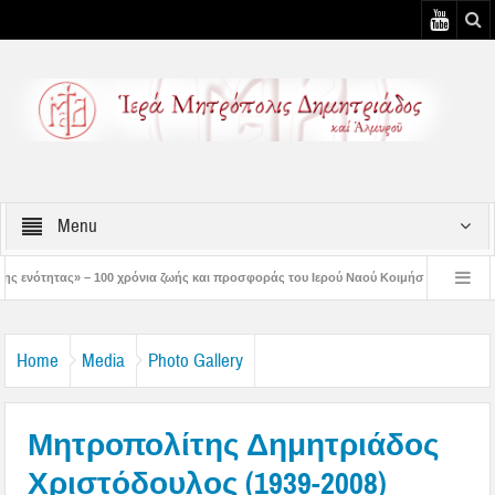
Menu
χρόνια ζωής και προσφοράς του Ιερού Ναού Κοιμήσεως της Θεοτόκου Πτελεού
Χριστός μάς έδειξε το μέλλον μας» – Με λαμπρότητα εορτάστηκε στον Βόλο η Μετα
Home
Media
Photo Gallery
Μητροπολίτης Δημητριάδος
Χριστόδουλος (1939-2008)