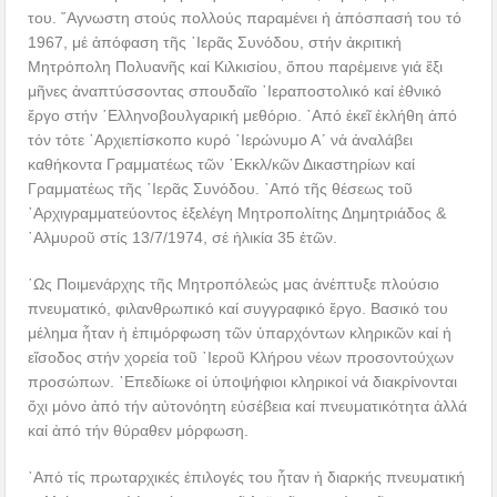
του. ῎Αγνωστη στούς πολλούς παραμένει ἡ ἀπόσπασή του τό
1967, μέ ἀπόφαση τῆς ῾Ιερᾶς Συνόδου, στήν ἀκριτική
Μητρόπολη Πολυανῆς καί Κιλκισίου, ὅπου παρέμεινε γιά ἕξι
μῆνες ἀναπτύσσοντας σπουδαῖο ῾Ιεραποστολικό καί ἐθνικό
ἔργο στήν ῾Ελληνοβουλγαρική μεθόριο. ᾿Από ἐκεῖ ἐκλήθη ἀπό
τόν τότε ᾿Αρχιεπίσκοπο κυρό ῾Ιερώνυμο Α´ νά ἀναλάβει
καθήκοντα Γραμματέως τῶν ᾿Εκκλ/κῶν Δικαστηρίων καί
Γραμματέως τῆς ῾Ιερᾶς Συνόδου. ᾿Από τῆς θέσεως τοῦ
᾿Αρχιγραμματεύοντος ἐξελέγη Μητροπολίτης Δημητριάδος &
῾Αλμυροῦ στίς 13/7/1974, σέ ἡλικία 35 ἐτῶν.
῾Ως Ποιμενάρχης τῆς Μητροπόλεώς μας ἀνέπτυξε πλούσιο
πνευματικό, φιλανθρωπικό καί συγγραφικό ἔργο. Βασικό του
μέλημα ἦταν ἡ ἐπιμόρφωση τῶν ὑπαρχόντων κληρικῶν καί ἡ
εἴσοδος στήν χορεία τοῦ ῾Ιεροῦ Κλήρου νέων προσοντούχων
προσώπων. ᾿Επεδίωκε οἱ ὑποψήφιοι κληρικοί νά διακρίνονται
ὄχι μόνο ἀπό τήν αὐτονόητη εὐσέβεια καί πνευματικότητα ἀλλά
καί ἀπό τήν θύραθεν μόρφωση.
᾿Από τίς πρωταρχικές ἐπιλογές του ἦταν ἡ διαρκής πνευματική