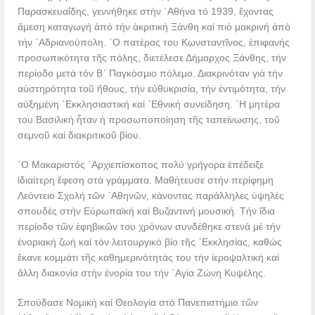
Παρασκευαΐδης, γεννήθηκε στήν ᾿Αθήνα τό 1939, ἔχοντας
ἄμεση καταγωγή ἀπό τήν ἀκριτική Ξάνθη καί πιό μακρινή ἀπό
τήν ᾿Αδριανούπολη. ῾Ο πατέρας του Κωνσταντῖνος, ἐπιφανής
προσωπικότητα τῆς πόλης, διετέλεσε Δήμαρχος Ξάνθης, τήν
περίοδο μετά τόν Β´ Παγκόσμιο πόλεμο. Διακρινόταν γιά τήν
αὐστηρότητα τοῦ ἤθους, τήν εὐθυκρισία, τήν ἐντιμότητα, τήν
αὐξημένη ᾿Εκκλησιαστική καί ᾿Εθνική συνείδηση. ῾Η μητέρα
του Βασιλική ἦταν ἡ προσωποποίηση τῆς ταπείνωσης, τοῦ
σεμνοῦ καί διακριτικοῦ βίου.
῾Ο Μακαριστός ᾿Αρχιεπίσκοπος πολύ γρήγορα ἐπέδειξε
ἰδιαίτερη ἔφεση στά γράμματα. Μαθήτευσε στήν περίφημη
Λεόντειο Σχολή τῶν ᾿Αθηνῶν, κάνοντας παράλληλες ὑψηλές
σπουδές στήν Εὐρωπαϊκή καί Βυζαντινή μουσική. Τήν ἴδια
περίοδο τῶν ἐφηβικῶν του χρόνων συνδέθηκε στενά μέ τήν
ἐνοριακή ζωή καί τόν λειτουργικό βίο τῆς ᾿Εκκλησίας, καθώς
ἔκανε κομμάτι τῆς καθημερινότητάς του τήν ἱεροψαλτική καί
ἄλλη διακονία στήν ἐνορία του τήν ῾Αγία Ζώνη Κυψέλης.
Σπούδασε Νομική καί Θεολογία στό Πανεπιστήμιο τῶν