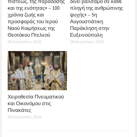
πίστεως, της παράδοσης
δίνει βάλσαμο σε κάθε
και της ενότητας» – 100
πληγή της ανθρώπινης
χρόνια ζωής και
ψυχής» – 5η
προσφοράς του Ιερού
Αυγουστιάτικη
Ναού Κοιμήσεως της
Παράκληση στην
Θεοτόκου Πτελεού
Ευξεινούπολη
08 Αυγούστου, 2026
08 Αυγούστου, 2026
Χειροθεσία Πνευματικού
και Οικονόμου στις
Πινακάτες
08 Αυγούστου, 2026