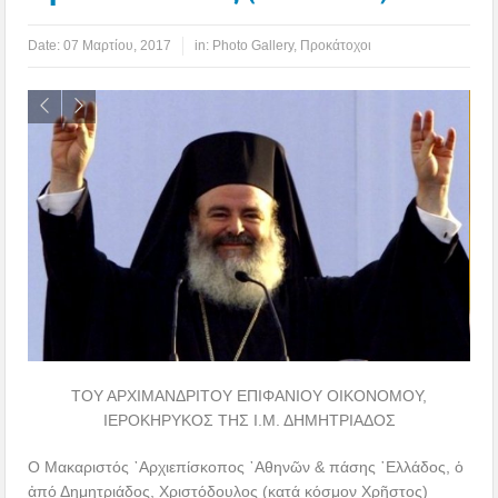
Date:
07 Μαρτίου, 2017
in:
Photo Gallery
,
Προκάτοχοι
ΤΟΥ ΑΡΧΙΜΑΝΔΡΙΤΟΥ ΕΠΙΦΑΝΙΟΥ ΟΙΚΟΝΟΜΟΥ,
ΙΕΡΟΚΗΡΥΚΟΣ ΤΗΣ Ι.Μ. ΔΗΜΗΤΡΙΑΔΟΣ
Ο Μακαριστός ᾿Αρχιεπίσκοπος ᾿Αθηνῶν & πάσης ῾Ελλάδος, ὁ
ἀπό Δημητριάδος, Χριστόδουλος (κατά κόσμον Χρῆστος)