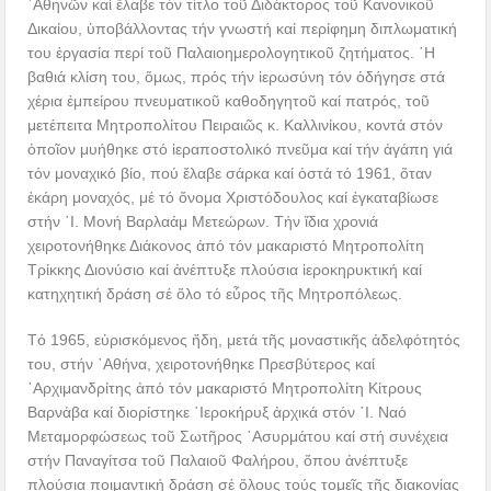
᾿Αθηνῶν καί ἔλαβε τόν τίτλο τοῦ Διδάκτορος τοῦ Κανονικοῦ
Δικαίου, ὑποβάλλοντας τήν γνωστή καί περίφημη διπλωματική
του ἐργασία περί τοῦ Παλαιοημερολογητικοῦ ζητήματος. ῾Η
βαθιά κλίση του, ὅμως, πρός τήν ἱερωσύνη τόν ὁδήγησε στά
χέρια ἐμπείρου πνευματικοῦ καθοδηγητοῦ καί πατρός, τοῦ
μετέπειτα Μητροπολίτου Πειραιῶς κ. Καλλινίκου, κοντά στόν
ὁποῖον μυήθηκε στό ἱεραποστολικό πνεῦμα καί τήν ἀγάπη γιά
τόν μοναχικό βίο, πού ἔλαβε σάρκα καί ὀστά τό 1961, ὅταν
ἐκάρη μοναχός, μέ τό ὄνομα Χριστόδουλος καί ἐγκαταβίωσε
στήν ῾Ι. Μονή Βαρλαάμ Μετεώρων. Τήν ἴδια χρονιά
χειροτονήθηκε Διάκονος ἀπό τόν μακαριστό Μητροπολίτη
Τρίκκης Διονύσιο καί ἀνέπτυξε πλούσια ἱεροκηρυκτική καί
κατηχητική δράση σέ ὅλο τό εὖρος τῆς Μητροπόλεως.
Τό 1965, εὑρισκόμενος ἤδη, μετά τῆς μοναστικῆς ἀδελφότητός
του, στήν ᾿Αθήνα, χειροτονήθηκε Πρεσβύτερος καί
᾿Αρχιμανδρίτης ἀπό τόν μακαριστό Μητροπολίτη Κίτρους
Βαρνάβα καί διορίστηκε ῾Ιεροκήρυξ ἀρχικά στόν ῾Ι. Ναό
Μεταμορφώσεως τοῦ Σωτῆρος ᾿Ασυρμάτου καί στή συνέχεια
στήν Παναγίτσα τοῦ Παλαιοῦ Φαλήρου, ὅπου ἀνέπτυξε
πλούσια ποιμαντική δράση σέ ὅλους τούς τομεῖς τῆς διακονίας