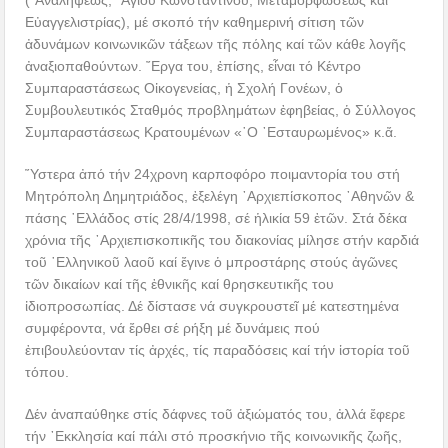
Εὐαγγελιστρίας), μέ σκοπό τήν καθημερινή σίτιση τῶν
ἀδυνάμων κοινωνικῶν τάξεων τῆς πόλης καί τῶν κάθε λογῆς
ἀναξιοπαθούντων. ῎Εργα του, ἐπίσης, εἶναι τό Κέντρο
Συμπαραστάσεως Οἰκογενείας, ἡ Σχολή Γονέων, ὁ
Συμβουλευτικός Σταθμός προβλημάτων ἐφηβείας, ὁ Σύλλογος
Συμπαραστάσεως Κρατουμένων «῾Ο ᾿Εσταυρωμένος» κ.ἄ.
῞Υστερα ἀπό τήν 24χρονη καρποφόρο ποιμαντορία του στή
Μητρόπολη Δημητριάδος, ἐξελέγη ᾿Αρχιεπίσκοπος ᾿Αθηνῶν &
πάσης ῾Ελλάδος στίς 28/4/1998, σέ ἡλικία 59 ἐτῶν. Στά δέκα
χρόνια τῆς ᾿Αρχιεπισκοπικῆς του διακονίας μίλησε στήν καρδιά
τοῦ ῾Ελληνικοῦ λαοῦ καί ἔγινε ὁ μπροστάρης στούς ἀγῶνες
τῶν δικαίων καί τῆς ἐθνικῆς καί θρησκευτικῆς του
ἰδιοπροσωπίας. Δέ δίστασε νά συγκρουστεῖ μέ κατεστημένα
συμφέροντα, νά ἔρθει σέ ρήξη μέ δυνάμεις πού
ἐπιβουλεύονταν τίς ἀρχές, τίς παραδόσεις καί τήν ἱστορία τοῦ
τόπου.
Δέν ἀναπαύθηκε στίς δάφνες τοῦ ἀξιώματός του, ἀλλά ἔφερε
τήν ᾿Εκκλησία καί πάλι στό προσκήνιο τῆς κοινωνικῆς ζωῆς,