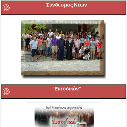
Σύνδεσμος Νέων
“Εισοδικόν”