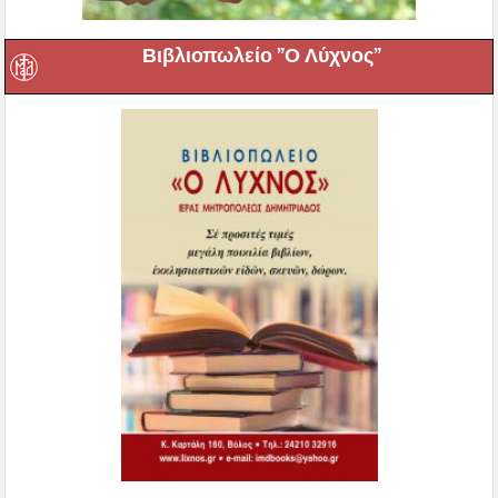
Βιβλιοπωλείο ”Ο Λύχνος”