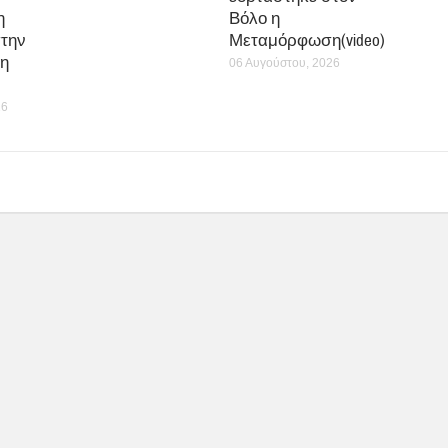
η
Βόλο η
την
Μεταμόρφωση(video)
η
06 Αυγούστου, 2026
26