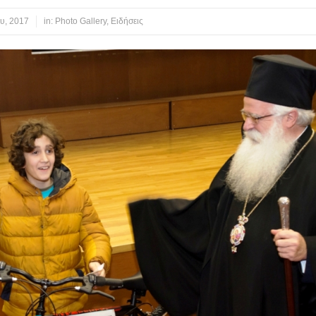
υ, 2017
in:
Photo Gallery
,
Ειδήσεις