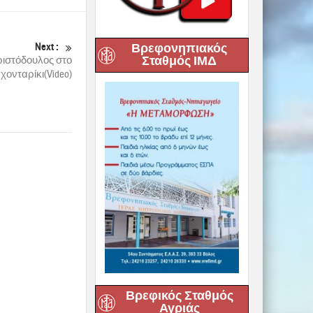
Βρεφονηπιακός
Next :
Σταθμός ΙΜΔ
ιστόδουλος στο
χονταρίκι(Video)
Βρεφικός Σταθμός
Αγριάς