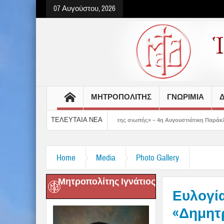
07 Αυγούστου, 2026
ΜΗΤΡΟΠΟΛΙΤΗΣ
ΓΝΩΡΙΜΙΑ
Δ
ΤΕΛΕΥΤΑΙΑ ΝΕΑ
μο της ταπείνωσης και της σιωπής» – 4η Αυγουστιάτικη Παράκληση στην Μεταμόρφ
Home
Media
Photo Gallery
Μητροπολίτης Ιγνάτιος
Ευλογία
«Δημητ