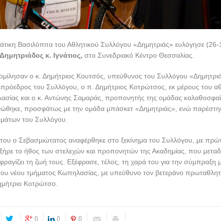
άτικη Βασιλόπιτα του Αθλητικού Συλλόγου «Δημητριάς» ευλόγησε (26-
Δημητριάδος κ. Ιγνάτιος,
στο Συνεδριακό Κέντρο Θεσσαλίας.
μίλησαν ο κ. Δημήτριος Κουτσός, υπεύθυνος του Συλλόγου «Δημητριάς
ιπρόεδρος του Συλλόγου, ο π. Δημήτριος Κοτρώτσος, εκ μέρους του α
ασίας και ο κ. Αντώνης Σαμαράς, προπονητής της ομάδας καλαθοσφαί
ενώθηκε, προσφάτως με την ομάδα μπάσκετ «Δημητριάς», ενώ παρέστησ
ημάτων του Συλλόγου.
 του ο Σεβασμιώτατος αναφέρθηκε στο ξεκίνημα του Συλλόγου, με πρώ
ήρε το ήθος των στελεχών και προπονητών της Ακαδημίας, που μεταδί
φραγίζει τη ζωή τους. Εξέφρασε, τέλος, τη χαρά του για την σύμπραξη μ
 του νέου τμήματος Κωπηλασίας, με υπεύθυνο τον βετεράνο πρωταθλητ
ημήτριο Κοτρώτσο.
0
0
0