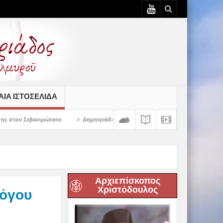
ΙΆ ΙΣΤΟΣΕΛΊΔΑ
ο
Δημητριάδος Ιγνάτιος: «Ο Χριστός μάς έδειξε το μέλλον μας» – Με λαμπρ
Αρχιεπίσκοπος
Χριστόδουλος
λόγου