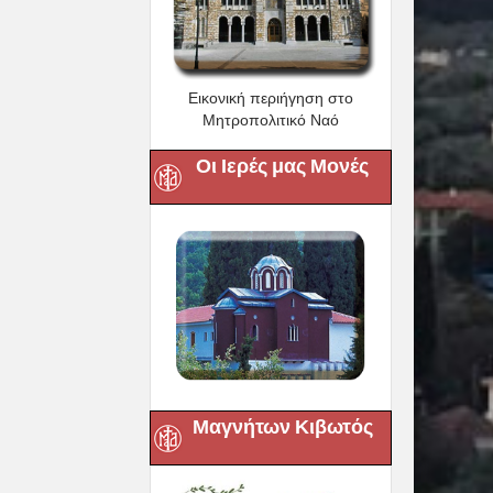
Εικονική περιήγηση στο
Μητροπολιτικό Ναό
Οι Ιερές μας Μονές
Μαγνήτων Κιβωτός