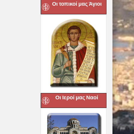
Οι τοπικοί μας Άγιοι
Οι Ιεροί μας Ναοί