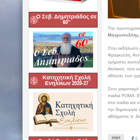
Ο Σεβ. Δημητριάδος σε
60″
Την πρωτοχρονι
Μητροπολίτης 
Στην εκδήλωση ο
Φραγκούλη, Αντ
τμήματος κωπηλ
Αιολικού, που 
αθλητές των τμ
Κατηχητική Σχολή
Ενηλίκων 2026-27
Στον χαιρετισμό
παιδιά ΡΟΜΑ. Εξ
στα παιδιά και σ
την δημιουργία
αθλήματος π. Δ
share
0