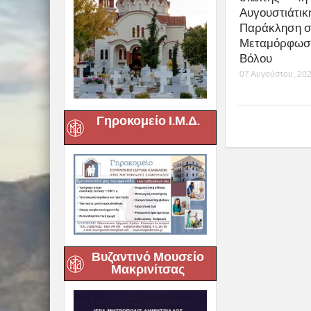
Αυγουστιάτικ
Παράκληση σ
Μεταμόρφωσ
Βόλου
07 Αυγούστου, 20
Γηροκομείο Ι.Μ.Δ.
Βυζαντινό Μουσείο
Μακρινίτσας