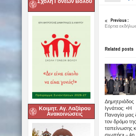
Σχολή Γονέων Βόλου
Previous :
Εόρτια εκδήλω
Related posts
Δημητριάδος
Ιγνάτιος: «Η
Κοιμητ. Αγ. Λαζάρου
Ανακοινώσεις
Παναγία μας 
τον δρόμο τη
ταπείνωσης κ
σιωπής» – 4η