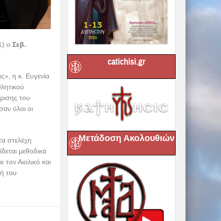
1) ο
Σεβ.
catichisi.gr
», η κ. Ευγενία
θλητικού
ρισης του
αν όλοι οι
Μετάδοση Ακολουθιών
τα στελέχη
δεται μεθοδικά
ε τον Αιολικό και
ή του