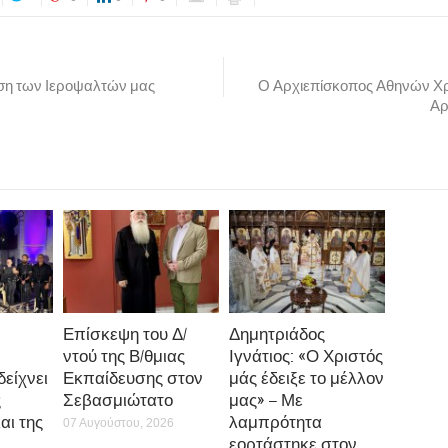
ση των Ιεροψαλτών μας
Ο Αρχιεπίσκοπος Αθηνών Χρ
Αρ
Επίσκεψη του Δ/
Δημητριάδος
ντού της Β/θμιας
Ιγνάτιος: «Ο Χριστός
δείχνει
Εκπαίδευσης στον
μάς έδειξε το μέλλον
ς
Σεβασμιώτατο
μας» – Με
αι της
λαμπρότητα
07 Αυγούστου, 2026
εορτάστηκε στον